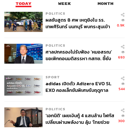
TODAY
WEEK
MONTH
POLITICS
ผลชันสูตร 8 ศพ เหตุยิงใน รร.
0.9K
เทพศิรินทร์ นนทบุรี พบกระสุนเข้า
จุดสำคัญ ‘ศีรษะ-หน้าอก’ ครูถูกยิง
4 นัด จากระยะไกล
POLITICS
ศาลปกครองไม่รับฟ้อง ‘หมอสรณ’
693
ขอเพิกถอนมติสรรหา กสทช. ชี้ยัง
ไม่ใช่ผู้เดือดร้อนเสียหาย
SPORT
adidas เปิดตัว Adizero EVO SL
544
EXO คอลเล็กชันพิเศษรับฤดูกาล
College Football
POLITICS
‘เอกนิติ’ เผยเงินกู้ 4 แสนล้าน โฟกัส
300
เปลี่ยนผ่านพลังงาน ลุ้น ‘ไทยช่วย
ไทยพลัส’ เฟส 2 รอประเมินความ