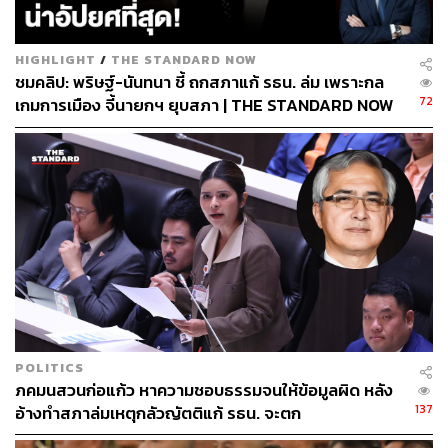
HIGHLIGHT
/
THE STANDARD NOW
ชมคลิป: พริษฐ์-นันทนา ชี้ ถกสภาแก้ รธน. ล่ม เพราะกล
72
เกมการเมือง จี้นายกฯ ยุบสภา | THE STANDARD NOW
POLITICS
ภคมนสวนก่อแก้ว หาความชอบธรรมจนให้ข้อมูลผิด หลัง
137
อ้างทำสภาล่มเหตุกลัวญัตติแก้ รธน. จะตก