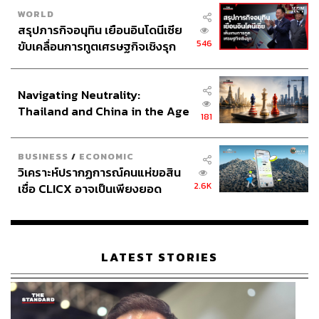
WORLD
สรุปภารกิจอนุทิน เยือนอินโดนีเซีย
546
ขับเคลื่อนการทูตเศรษฐกิจเชิงรุก
ประกาศหุ้นส่วนยุทธศาสตร์ไทย –
อินโดนีเซีย
Navigating Neutrality:
Thailand and China in the Age
181
of a New Global Order
BUSINESS
/
ECONOMIC
วิเคราะห์ปรากฏการณ์คนแห่ขอสิน
2.6K
เชื่อ CLICX อาจเป็นเพียงยอด
ภูเขาน้ำแข็ง ของปัญหาหนี้ครัว
เรือนไทยที่ถูกซุกไว้
LATEST STORIES