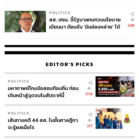
เหมาะสม
POLITICS
สส. ปชน. จี้รัฐบาลทบทวนนโยบาย
249
เมียนมา ต้อนรับ ‘มินอ่องหล่าย’ ได้
แค่สัญญาว่างเปล่า
EDITOR'S PICKS
POLITICS
มหากาพย์โกงข้อสอบท้องถิ่น ก่อน
579
เดินหน้าสู่จุดจบในสัปดาห์นี้
POLITICS
เส้นทางคดี 44 สส. ในชั้นศาลฎีกา
217
จะรู้ผลเมื่อไร