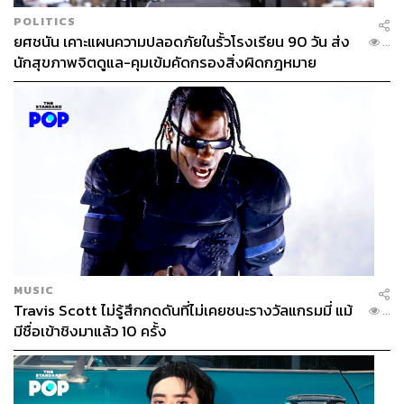
POLITICS
ยศชนัน เคาะแผนความปลอดภัยในรั้วโรงเรียน 90 วัน ส่ง
...
นักสุขภาพจิตดูแล-คุมเข้มคัดกรองสิ่งผิดกฎหมาย
MUSIC
Travis Scott ไม่รู้สึกกดดันที่ไม่เคยชนะรางวัลแกรมมี่ แม้
...
มีชื่อเข้าชิงมาแล้ว 10 ครั้ง