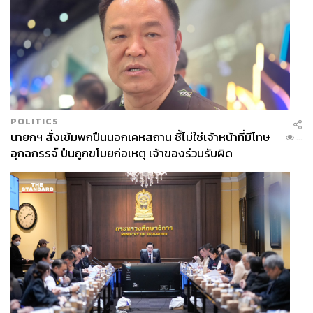
POLITICS
นายกฯ สั่งเข้มพกปืนนอกเคหสถาน ชี้ไม่ใช่เจ้าหน้าที่มีโทษ
...
อุกฉกรรจ์ ปืนถูกขโมยก่อเหตุ เจ้าของร่วมรับผิด