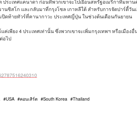
โต ประเทศแคนาดา ก่อนที่พวกเขาจะไปเยือนสหรัฐอเมริกาที่มหาน
ซิสโก และกลับมาที่กรุงโซล เกาหลีใต้ สำหรับการจัดปาร์ตี้วันเ
ปิดท้ายทัวร์ที่คานากาวะ ประเทศญี่ปุ่น ในช่วงต้นเดือนกันยายน
ค่เพียง 4 ประเทศเท่านั้น ซึ่งพวกเขาจะเพิ่มกรุงเทพฯ หรือเมืองอื่
ต่อไป
1462787516240310
a
USA
คอนเสิร์ต
South Korea
Thailand