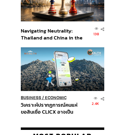
Navigating Neutrality:
138
Thailand and China in the
Age of a New Global
Order
BUSINESS
/
ECONOMIC
2.4K
วิเคราะห์ปรากฏการณ์คนแห่
ขอสินเชื่อ CLICX อาจเป็น
เพียงยอดภูเขาน้ำแข็ง ของ
ปัญหาหนี้ครัวเรือนไทยที่ถูกซุก
ไว้