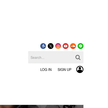
LOG IN
SIGN UP