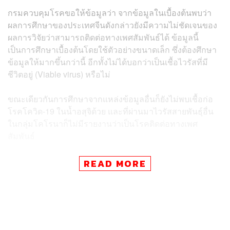
กรมควบคุมโรคขอให้ข้อมูลว่า จากข้อมูลในเบื้องต้นพบว่า
ผลการศึกษาของประเทศจีนดังกล่าวยังมีความไม่ชัดเจนของ
ผลการวิจัยว่าสามารถติดต่อทางเพศสัมพันธ์ได้ ข้อมูลนี้
เป็นการศึกษาเบื้องต้นโดยใช้ตัวอย่างขนาดเล็ก ซึ่งต้องศึกษา
ข้อมูลให้มากขึ้นกว่านี้ อีกทั้งไม่ได้บอกว่าเป็นเชื้อไวรัสที่มี
ชีวิตอยู่ (Viable virus) หรือไม่
ขณะเดียวกันการศึกษาจากแหล่งข้อมูลอื่นก็ยังไม่พบเชื้อก่อ
โรคโควิด-19 ในน้ำอสุจิด้วย และที่ผ่านมาไวรัสสายพันธุ์อื่น
ในกลุ่มโคโรนาก็ไม่มีรายงานว่าเป็นโรคติดต่อทางเพศ
สัมพันธ์
ส่วนในประเทศไทยยังไม่มีผลยืนยันว่าพบเชื้อโควิด-19 ในน้ำ
READ MORE
อสุจิ รวมถึงการติดโรคผ่านทางน้ำอสุจิ
ทั้งนี้ เพื่อเป็นการป้องกันการติดเชื้อ HIV และโรคติดต่อทาง
เพศสัมพันธ์ หากต้องการมีเพศสัมพันธ์ช่วงการแพร่ระบาด
ของโควิด-19 แนะนำให้ใส่ถุงยางอนามัยทุกครั้งที่มีเพศ