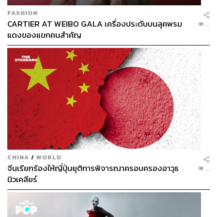
FASHION
CARTIER AT WEIBO GALA เครื่องประดับบนลุคพรม
...
แดงของแขกคนสำคัญ
CHINA
/
WORLD
จีนเรียกร้องให้ญี่ปุ่นยุติการพิจารณาครอบครองอาวุธ
...
นิวเคลียร์