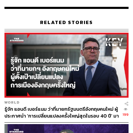
นอกจากนี้ ทั้งการติดเชื้อ HIV และการติดโควิด-19 ต้องไม่มี
การตีตราและเลือกปฏิบัติ หากเราเรียนรู้วิธีการอยู่ร่วมกัน
อย่างถูกวิธี ก็สามารถใช้ชีวิตได้อย่างปลอดภัย และใช้ชีวิต
RELATED STORIES
ร่วมกันในสังคมได้ สามารถสอบถามข้อมูลเพิ่มเติมได้ที่สาย
ด่วนกรมควบคุมโรค โทร. 1422
ห้ามพลาด! ฟอรัมที่เจาะลึก New Normal ที่ใหญ่ที่สุดในเมือง
ไทย จากวิทยากรระดับประเทศ 40 คน ซื้อบัตรงาน THE
STANDARD ECONOMIC FORUM ได้ที่
https://www.eventp
op.me/e/8705-economic-forum
พิสูจน์อักษร: ภาวิกา ขันติศรีสกุล
TAGS:
ถุงยางอนามัย
กรมควบคุมโรค
อสุจิ
เพศสัมพันธ์
เชื้อไวรัสโคโรนา
วีรวัฒน์ มโนสุทธิ
WORLD
รู้จัก แอนดี เบอร์แนม ว่าที่นายกรัฐมนตรีอังกฤษคนใหม่ ผู้
199
ประกาศนำ ‘การเปลี่ยนแปลงครั้งใหญ่สุดในรอบ 40 ปี’ มา
สู่การเมืองอังกฤษ