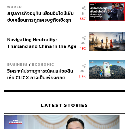
WORLD
สรุปภารกิจอนุทิน เยือนอินโดนีเซีย
557
ขับเคลื่อนการทูตเศรษฐกิจเชิงรุก
ประกาศหุ้นส่วนยุทธศาสตร์ไทย –
อินโดนีเซีย
Navigating Neutrality:
Thailand and China in the Age
192
of a New Global Order
BUSINESS
/
ECONOMIC
วิเคราะห์ปรากฏการณ์คนแห่ขอสิน
2.7K
เชื่อ CLICX อาจเป็นเพียงยอด
ภูเขาน้ำแข็ง ของปัญหาหนี้ครัว
เรือนไทยที่ถูกซุกไว้
LATEST STORIES