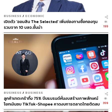
BUSINESS
/
ECONOMIC
เปิดตัว ‘ออมสิน The Selected’ เพิ่มช่องทางซื้อกองทุน
199
รวมจาก 10 บลจ.ชั้นนำ
BUSINESS
/
BUSINESS
ลูกค้าเทตะกร้าทิ้ง 75% บีบแบรนด์หั่นงบสร้างภาพลักษณ์
359
โยกเงินซบ TikTok-Shopee คาดงบการตลาดไทยติดลบ
ครั้งแรกในรอบ 14 ปี