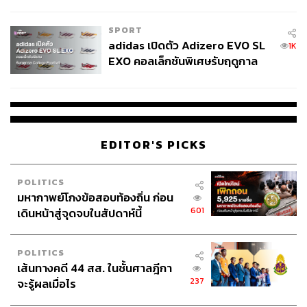
COUTURE กลางสายฝน
SPORT
adidas เปิดตัว Adizero EVO SL
1K
EXO คอลเล็กชันพิเศษรับฤดูกาล
College Football
EDITOR'S PICKS
POLITICS
มหากาพย์โกงข้อสอบท้องถิ่น ก่อน
601
เดินหน้าสู่จุดจบในสัปดาห์นี้
POLITICS
เส้นทางคดี 44 สส. ในชั้นศาลฎีกา
237
จะรู้ผลเมื่อไร