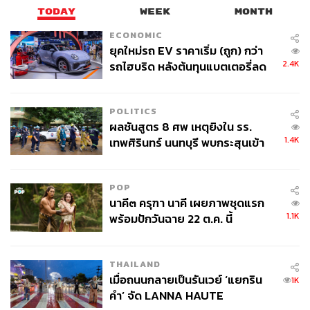
TODAY
WEEK
MONTH
ECONOMIC
ยุคใหม่รถ EV ราคาเริ่ม (ถูก) กว่า
2.4K
รถไฮบริด หลังต้นทุนแบตเตอรี่ลด
ลง - จีนแห่บุกตลาดเกิดใหม่
POLITICS
ผลชันสูตร 8 ศพ เหตุยิงใน รร.
1.4K
เทพศิรินทร์ นนทบุรี พบกระสุนเข้า
จุดสำคัญ ‘ศีรษะ-หน้าอก’ ครูถูกยิง
4 นัด จากระยะไกล
POP
นาคี๓ ครุฑา นาคี เผยภาพชุดแรก
1.1K
พร้อมปักวันฉาย 22 ต.ค. นี้
THAILAND
เมื่อถนนกลายเป็นรันเวย์ ‘แยกริน
1K
คำ’ จัด LANNA HAUTE