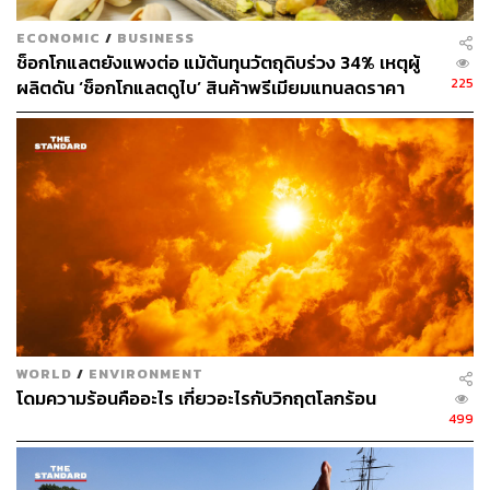
ผลิตพลังงานหมุนเวียนทั่วโลกเป็น 3 เท่าภายในปี 2030 โดย
ECONOMIC
/
BUSINESS
ได้ย้ำถ้อยคำที่ตกลงกันในการประชุมสุดยอดครั้งก่อนๆ เรียก
ช็อกโกแลตยังแพงต่อ แม้ต้นทุนวัตถุดิบร่วง 34% เหตุผู้
ร้องให้ประเทศต่างๆ เร่งความพยายามในการลดปริมาณการ
225
ผลิตดัน ‘ช็อกโกแลตดูไบ’ สินค้าพรีเมียมแทนลดราคา
ผลิตไฟฟ้าจากถ่านหินลง นอกจากนี้ยังเรียกร้องให้มีการ
พัฒนาเทคโนโลยีการปล่อยคาร์บอนต่ำและคาร์บอนเป็นศูนย์
รวมถึงเทคโนโลยีหมุนเวียน นิวเคลียร์ การลดและกำจัด เช่น
การดักจับคาร์บอน การใช้และการจัดเก็บคาร์บอน โดย
เฉพาะอย่างยิ่งในภาคส่วนที่ยากต่อการลดและการผลิต
คาร์บอนไฮโดรเจน
โมฮาเหม็ด อาโดว์ จากกลุ่มคลังสมองของ Power Shift
Africa กล่าวว่า “นี่เป็นครั้งแรกในรอบ 30 ปีของการเจรจา
เรื่องสภาพภูมิอากาศของ COP ที่ไม่มีคำว่าเชื้อเพลิงฟอสซิล
อยู่ในข้อตกลง” และเขายังบอกด้วยว่า เมื่อยักษ์ถูกปลดปล่อย
WORLD
/
ENVIRONMENT
ออกจากตะเกียงแก้วแล้วมันจะไม่มีวันกลับเข้าไปอีก การ
โดมความร้อนคืออะไร เกี่ยวอะไรกับวิกฤตโลกร้อน
ประชุม COP ในครั้งต่อๆ ไปก็อาจแก้ไขอะไรไม่ได้อีกแล้ว
499
ข้อตกลงที่ไม่ตกลงนี้ยังคงเป็นที่พูดถึงในวงกว้าง โดยเฉพาะ