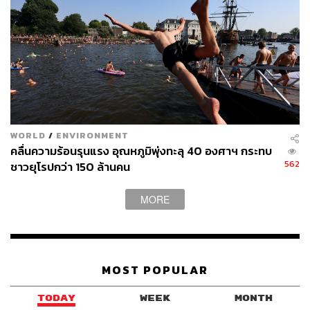
ในเรื่องของทรัพยากรที่จำเป็นที่จะต้องใช้ในการเปลี่ยนผ่าน
การลดการผลิตไฟฟ้าจากถ่านหิน ซึ่งก็คือเงินทุนมหาศาลที่
ไม่ได้มีการพูดถึง ในขณะที่โลกเองก็ร้อนขึ้นทุกวัน ในวันเปิด
การประชุม กรมอุตุนิยมวิทยาโลกเปิดเผยว่า ปีนี้ (2023) เป็นปี
ที่โลกร้อนที่สุดนับตั้งแต่ปี 1850
ภาพ:
Sean Gallup / Getty Images
อ้างอิง:
https://reliefweb.int/report/world/emissions-gap-report
WORLD
/
ENVIRONMENT
-2023-broken-record-temperatures-hit-new-highs-yet
คลื่นความร้อนรุนแรง อุณหภูมิพุ่งทะลุ 40 องศาฯ กระทบ
562
-world-fails-cut-emissions-again
ชาวยุโรปกว่า 150 ล้านคน
https://www.reuters.com/sustainability/climate-energ
y/cop28-presidency-wants-historic-mention-fossil-fue
MORE
ls-text-up-nations-2023-12-12/
https://www.theguardian.com/environment/2023/dec/
13/cop28-landmark-deal-agreed-to-transition-away-fr
om-fossil-fuels
MOST POPULAR
TODAY
WEEK
MONTH
TAGS:
สิ่งแวดล้อม
Climate Change
ภาวะโลกร้อน