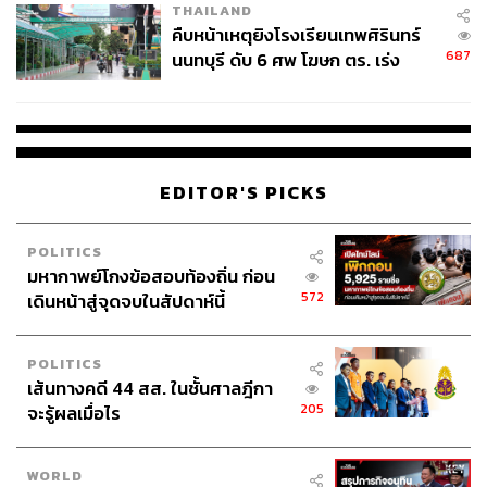
THAILAND
คืบหน้าเหตุยิงโรงเรียนเทพศิรินทร์
687
นนทบุรี ดับ 6 ศพ โฆษก ตร. เร่ง
สอบปมขโมยปืนปู่ก่อเหตุ
EDITOR'S PICKS
POLITICS
มหากาพย์โกงข้อสอบท้องถิ่น ก่อน
572
เดินหน้าสู่จุดจบในสัปดาห์นี้
POLITICS
เส้นทางคดี 44 สส. ในชั้นศาลฎีกา
205
จะรู้ผลเมื่อไร
WORLD