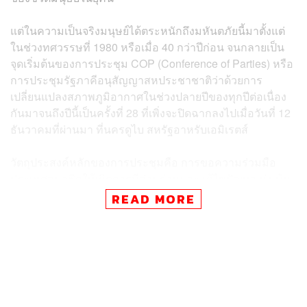
แต่ในความเป็นจริงมนุษย์ได้ตระหนักถึงมหันตภัยนี้มาตั้งแต่
ในช่วงทศวรรษที่ 1980 หรือเมื่อ 40 กว่าปีก่อน จนกลายเป็น
จุดเริ่มต้นของการประชุม COP (
Conference of Parties)
หรือ
การประชุมรัฐภาคีอนุสัญญาสหประชาชาติว่าด้วยการ
เปลี่ยนแปลงสภาพภูมิอากาศในช่วงปลายปีของทุกปีต่อเนื่อง
กันมาจนถึงปีนี้เป็นครั้งที่ 28 ที่เพิ่งจะปิดฉากลงไปเมื่อวันที่ 12
ธันวาคมที่ผ่านมา ที่นครดูไบ สหรัฐอาหรับเอมิเรตส์
วัตถุประสงค์หลักของการประชุมคือ การขอความร่วมมือ
ประเทศสมาชิกให้เกิดการมีส่วนร่วมและแก้ไขปัญหา มุ่งเน้น
ไปที่การรักษาระดับความเข้มข้นของก๊าซเรือนกระจกในชั้น
READ MORE
บรรยากาศให้อยู่ในระดับคงที่ เพื่อรักษาระดับอุณหภูมิเฉลี่ย
ทั่วโลกไม่ให้สูงกว่า 1.5 องศาเซลเซียส (เมื่อเทียบกับระดับ
ก่อนยุคอุตสาหกรรม) แต่ก่อนการประชุมมีการเผยแพร่
รายงานช่องว่างการปล่อยก๊าซเรือนกระจกของโครงการสิ่ง
แวดล้อมแห่งสหประชาชาติ ซึ่งรายงานของปีนี้ระบุว่า ช่อง
ว่างการปล่อยก๊าซเรือนกระจกยังคงสูงกว่าปีที่แล้ว 1.2% และ