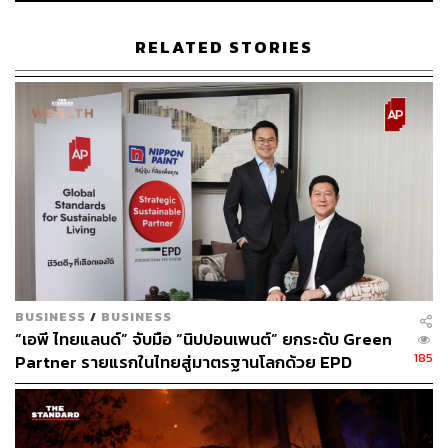
อย่างรวดเร็ว แต่พลังงานหลักประมาณ 80% ของโลกยังคง
มาจากเชื้อเพลิงฟอสซิล อย่างเช่น น้ำมัน ก๊าซ และถ่านหิน
RELATED STORIES
ในความเห็นของผู้เข้าประชุม COP28 ฝ่ายหนึ่งซึ่งประกอบ
ด้วยสหรัฐอเมริกา สหภาพยุโรป แคนาดา และประเทศหมู่
เกาะขนาดเล็ก เป็นต้น​ รวมกว่า 100 ประเทศ ซึ่งคิดเป็นกว่า
ครึ่งของสมาชิกที่เข้าร่วมการประชุมในครั้งนี้ มองว่าเชื้อ
เพลิงฟอสซิลเป็นตัวการหลักในการก่อให้เกิดก๊าซเรือนกระจก
และนำไปสู่ภาวะโลกร้อน การจะบรรลุเป้าหมายจำกัดการ
เพิ่มขึ้นของอุณหภูมิโลกคือ ต้อง ‘เลิก’ ใช้เชื้อเพลิงฟอสซิล
และอยากให้ระบุอยู่ในข้อตกลงของการประชุมในครั้งนี้
ในขณะที่อีกฝ่ายซึ่งนำโดยซาอุดีอาระเบีย ประเทศสมาชิก
กลุ่ม OPEC+ อิหร่าน อิรักและรัสเซีย ฯลฯ ที่ต้องพึ่งพา
BUSINESS
/
BUSINESS
พลังงานจากฟอสซิลในการขับเคลื่อนเศรษฐกิจเป็นหลัก หรือ
“เอพี ไทยแลนด์” จับมือ “นิปปอนเพนต์” ยกระดับ Green
แม้กระทั่งเจ้าภาพอย่างสหรัฐอาหรับเอมิเรตส์เองกลับรู้สึกว่า
185
Partner รายแรกในไทยสู่มาตรฐานโลกด้วย EPD
สิ่งที่อีกฝ่ายต้องการคือให้ ‘เลิก’ ใช้เชื้อเพลิงฟอสซิล ดูจะเป็น
International พร้อมชูแนวคิด Global Standards for
ข้อตกลงที่สุดโต่งเกินไปที่จะระบุไว้ในข้อตกลงของการ
Global Sustainable Living ส่งมอบบ้านคุณภาพ ลด
ประชุมครั้งนี้
ผลกระทบต่อสิ่งแวดล้อม พร้อมปั้นนักออกแบบที่ใส่ใจโลก