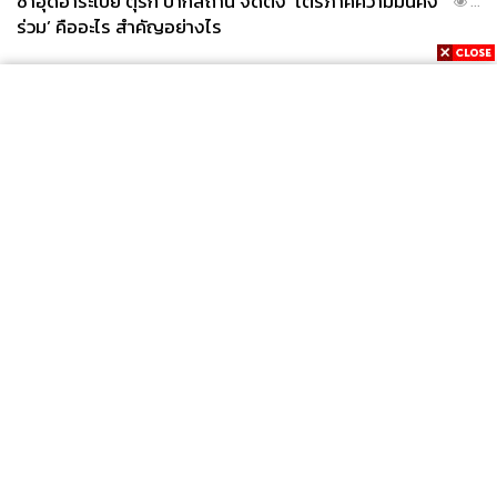
ซาอุดีอาระเบีย ตุรกี ปากีสถาน จัดตั้ง ‘ไตรภาคีความมั่นคง
...
ร่วม’ คืออะไร สำคัญอย่างไร
News
Wealth
Pop
Podcast
Video
Now
Opinion
Careers
Events
Privacy
About
Contact
Policy
FOR
ADVERTISING
MEMBERSHIP