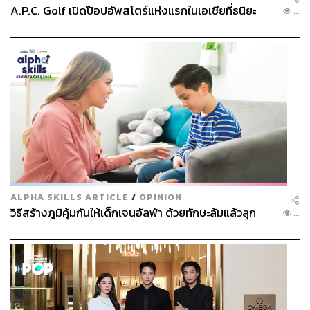
A.P.C. Golf เปิดป๊อปอัพสโตร์แห่งแรกในเอเชียที่ธนิยะ
...
ALPHA SKILLS ARTICLE
/
OPINION
วิธีสร้างภูมิคุ้มกันให้เด็กเจนอัลฟ่า ด้วยทักษะล้มแล้วลุก
...