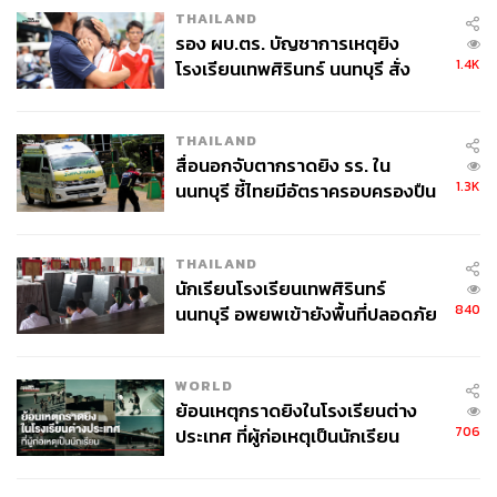
COP28
THAILAND
รอง ผบ.ตร. บัญชาการเหตุยิง
1.4K
โรงเรียนเทพศิรินทร์ นนทบุรี สั่ง
ค้นหา 2 รอบยืนยันไร้คนติดค้าง พบ
ศพปู่-ย่าที่บ้านพักผู้ก่อเหตุ
THAILAND
สื่อนอกจับตากราดยิง รร. ใน
1.3K
นนทบุรี ชี้ไทยมีอัตราครอบครองปืน
สูงในระดับต้นของภูมิภาค
2.8K
THAILAND
นักเรียนโรงเรียนเทพศิรินทร์
ABOUT THE AUTHOR
840
นนทบุรี อพยพเข้ายังพื้นที่ปลอดภัย
THE STANDARD TEAM
ชั่วคราว หลังเหตุใช้อาวุธปืนภายใน
กองบรรณาธิการ THE STANDARD
โรงเรียนคลี่คลาย
WORLD
ย้อนเหตุกราดยิงในโรงเรียนต่าง
706
ประเทศ ที่ผู้ก่อเหตุเป็นนักเรียน