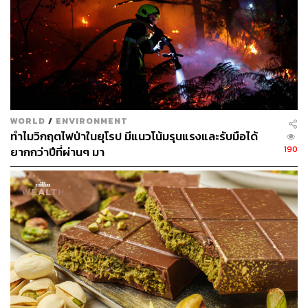
การประชุมที่ดุดัน ต่อเนื่อง และยาวนานเกือบ 2 สัปดาห์
ดูไบคาดหวังให้การประชุมในครั้งนี้มีผลลัพธ์ที่ต้องจารึกเป็น
‘ประวัติศาสตร์’ แต่ดูเหมือนว่าคำว่า ‘ประวัติศาสตร์’ ที่ทำให้
คนจดจำน่าจะเป็นเรื่องของความขัดแย้งที่หาข้อสรุปไม่ได้
จนกระทั่ง สุลต่าน บิน อาห์เหม็ด อัล จาเบอร์ ประธาน
WORLD
/
ENVIRONMENT
ทำไมวิกฤตไฟป่าในยุโรป มีแนวโน้มรุนแรงและรับมือได้
COP28 ต้องต่อเวลาการประชุมจนถึงตี 3 ของวันรุ่งขึ้น แหล่ง
190
ยากกว่าปีที่ผ่านๆ มา
ข่าวระบุว่า ก่อนที่จะบรรลุข้อตกลงที่ไม่ตกลงนี้ จาเบอร์ต้อง
รับมือกับคณะผู้แทนที่แสดงความไม่พอใจอย่างรุนแรง โดย
เฉพาะจากประเทศหมู่เกาะที่มีความเสี่ยงสูงต่อภาวะโลกรวน
โดยมีการระบุว่า ข้อตกลงแบบนี้เปรียบเสมือนการหยิบยื่น
ความตายให้กับพวกเขา
แต่ในท้ายที่สุดที่ประชุมได้ออกข้อตกลงให้ประเทศต่างๆ
ตระหนักถึง ‘ความจำเป็นในการลดการปล่อยก๊าซเรือน
กระจกในเชิงลึกอย่างรวดเร็วและยั่งยืน ซึ่งสอดคล้องกับ
แนวทาง 1.5 องศาเซลเซียส’ และเรียกร้องให้เพิ่มกำลังการ