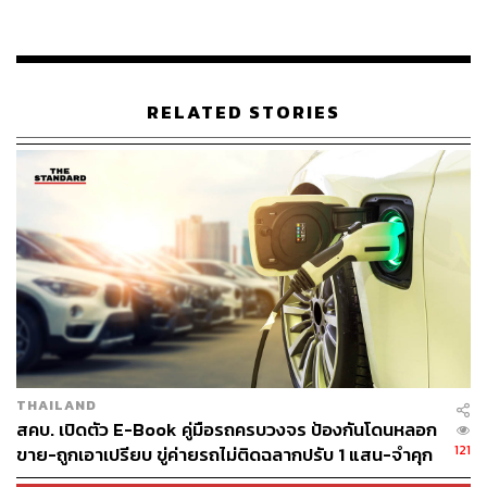
กระตุ้นให้ผู้ผลิตรายอื่นๆ เร่งพัฒนาเทคโนโลยีในลักษณะ
เดียวกัน สร้างการแข่งขันที่จะเป็นประโยชน์ต่อผู้บริโภคใน
ที่สุด
RELATED STORIES
นอกจากนี้ Continental ยังให้ความสำคัญกับความท้าทาย
เฉพาะด้าน เช่น การปกป้องข้อมูลส่วนบุคคล และการจัดการ
พลังงานให้มีประสิทธิภาพสูงสุด เพื่อไม่ให้สิ้นเปลืองแบตเตอรี่
มากเกินไป บริษัทยังพัฒนาระบบการประมวลผลข้อมูลที่
รวดเร็วและแม่นยำ เพื่อให้การตอบสนองของระบบเป็นไป
อย่างทันท่วงที โดยไม่ต้องพึ่งพาการเชื่อมต่ออินเทอร์เน็ต
ตลอดเวลา
การเปิดตัวเทคโนโลยีนี้ของ Continental ไม่เพียงแต่แสดงให้
เห็นถึงความก้าวหน้าทางเทคโนโลยี แต่ยังสะท้อนให้เห็นถึง
ทิศทางของอุตสาหกรรมยานยนต์ในอนาคตที่จะมุ่งเน้นการ
THAILAND
ผสานเทคโนโลยีอัจฉริยะเข้ากับการใช้งานในชีวิตประจำวัน
สคบ. เปิดตัว E-Book คู่มือรถครบวงจร ป้องกันโดนหลอก
เพื่อสร้างประสบการณ์การขับขี่ที่สะดวก ปลอดภัย และเป็น
121
ขาย-ถูกเอาเปรียบ ขู่ค่ายรถไม่ติดฉลากปรับ 1 แสน-จำคุก
ส่วนตัวมากยิ่งขึ้น