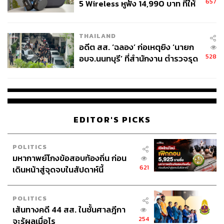
657
5 Wireless หูฟัง 14,990 บาท ที่ให้
ผู้ใช้ถอดเปลี่ยนแบตเองได้ ก่อนกฎ
EU บังคับปีหน้า
THAILAND
อดีต สส. ‘ฉลอง’ ก่อเหตุยิง ‘นายก
528
อบจ.นนทบุรี’ ที่สำนักงาน ตำรวจรุด
ลงพื้นที่
EDITOR'S PICKS
POLITICS
มหากาพย์โกงข้อสอบท้องถิ่น ก่อน
621
เดินหน้าสู่จุดจบในสัปดาห์นี้
POLITICS
เส้นทางคดี 44 สส. ในชั้นศาลฎีกา
254
จะรู้ผลเมื่อไร