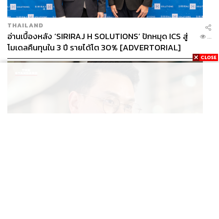
THAILAND
อ่านเบื้องหลัง ‘SIRIRAJ H SOLUTIONS’ ปักหมุด ICS สู่
...
โมเดลคืนทุนใน 3 ปี รายได้โต 30% [ADVERTORIAL]
POLITICS
ไชยชนก ย้ำรัฐบาลมีเสถียรภาพ-มั่นคง ไม่รู้กระแส 10
...
สส.กล้าธรรม ซบภูมิใจไทย ชี้ปรับ ครม. 1 ปีแค่กรอบประเมิน
โยนนายกฯ ตัดสินใจ