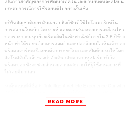
เป็นก้าวสำคัญของการพัฒนาเทคโนโลยียานยนต์ที่จะเปลี่ยน
ประสบการณ์การใช้รถยนต์ไปอย่างสิ้นเชิง
บริษัทสัญชาติเยอรมันเผยว่า ฟังก์ชันที่ใช้ไบโอเมตริกซ์ใน
การสแกนใบหน้า วิเคราะห์ และตอบสนองต่อการเคลื่อนไหว
ของร่างกายมนุษย์จะเริ่มผลิตในเชิงพาณิชย์ภายใน 3-5 ปีข้าง
หน้า ทำให้รถยนต์สามารถจดจำและปลดล็อกเมื่อเห็นเจ้าของ
พร้อมสตาร์ทเครื่องยนต์จากระยะไกล และเปิดท้ายรถให้โดย
อัตโนมัติเมื่อเจ้าของกำลังเดินกลับมาจากซูเปอร์มาร์เก็ต
พร้อมของ ซึ่งจะช่วยอำนวยความสะดวกให้ผู้ใช้งานอย่างที่
ไม่เคยมีมาก่อน
รถต้นแบบที่มีชื่อว่า ‘Intelligent Vehicle Experience Car with
IQ’ ไม่เพียงแต่อำนวยความสะดวกให้กับเจ้าของ แต่ยังมา
พร้อมระบบรักษาความปลอดภัยขั้นสูง ด้วยความสามารถใน
READ MORE
การระบุตัวบุคคลที่ไม่ได้รับอนุญาตให้ใช้รถที่อาจเข้ามาใกล้
ด้วยเจตนาร้าย โดยระบบจะยังคงล็อกประตูไว้และเปิด
สัญญาณเตือนทันที นับเป็นการยกระดับความปลอดภัยของ
รถยนต์ไปอีกขั้น