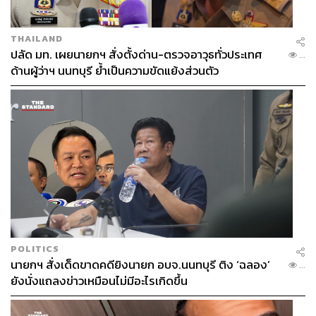
THAILAND
ปลัด มท. เผยนายกฯ สั่งตั้งด่าน-ตรวจอาวุธทั่วประเทศ
...
ด้านผู้ว่าฯ นนทบุรี ย้ำเป็นความขัดแย้งส่วนตัว
POLITICS
นายกฯ สั่งเด็ดขาดคดียิงนายก อบจ.นนทบุรี ติง ‘ฉลอง’
...
ยังนั่งแถลงข่าวเหมือนไม่มีอะไรเกิดขึ้น