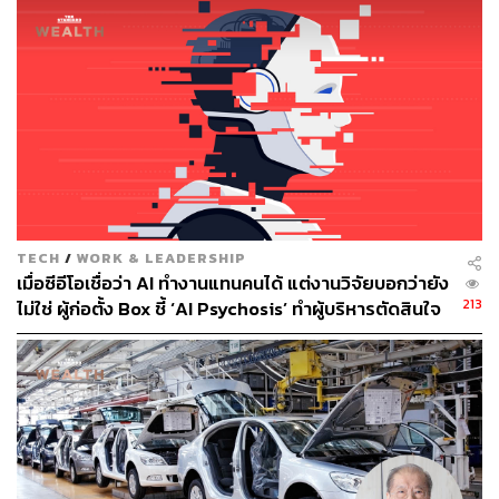
อ้างอิง:
https://www.scmp.com/lifestyle/travel-leisure/article/3
293996/facial-recognition-using-biometrics-unlock-y
our-car-coming-soon
https://www.thestar.com.my/tech/tech-news/2025/01/
08/cars-that-scan-your-face-to-unlock-are-coming-so
on-says-continental
TAGS:
เทคโนโลยี
รถยนต์
Continental
CES 2025
TECH
/
WORK & LEADERSHIP
เมื่อซีอีโอเชื่อว่า AI ทำงานแทนคนได้ แต่งานวิจัยบอกว่ายัง
213
ไม่ใช่ ผู้ก่อตั้ง Box ชี้ ‘AI Psychosis’ ทำผู้บริหารตัดสินใจ
ปลดคนจากสิ่งที่ไม่เคยลงมือ
246