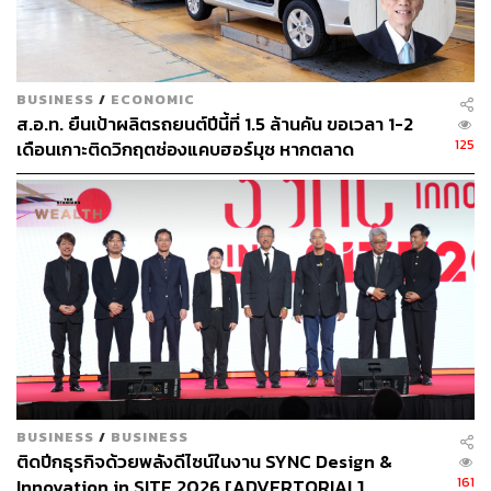
ABOUT THE AUTHOR
THE STANDARD WEALTH
สำนักข่าวเศรษฐกิจ ธุรกิจ และการลงทุน โดย
BUSINESS
/
ECONOMIC
ทีมข่าว THE STANDARD
ส.อ.ท. ยืนเป้าผลิตรถยนต์ปีนี้ที่ 1.5 ล้านคัน ขอเวลา 1-2
125
เดือนเกาะติดวิกฤตช่องแคบฮอร์มุซ หากตลาด
ตะวันออกกลางทรุดอาจฉุดยอดผลิตต่ำเป้า หลังยอดส่ง
ออก 5 เดือนแรกหดตัวชัด
BUSINESS
/
BUSINESS
ติดปีกธุรกิจด้วยพลังดีไซน์ในงาน SYNC Design &
161
Innovation in SITE 2026 [ADVERTORIAL]