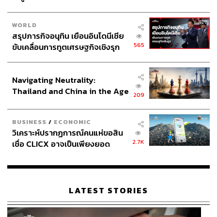
WORLD
สรุปภารกิจอนุทิน เยือนอินโดนีเซีย
565
ขับเคลื่อนการทูตเศรษฐกิจเชิงรุก
ประกาศหุ้นส่วนยุทธศาสตร์ไทย –
อินโดนีเซีย
Navigating Neutrality:
Thailand and China in the Age
209
of a New Global Order
BUSINESS
/
ECONOMIC
วิเคราะห์ปรากฏการณ์คนแห่ขอสิน
2.7K
เชื่อ CLICX อาจเป็นเพียงยอด
ภูเขาน้ำแข็ง ของปัญหาหนี้ครัว
เรือนไทยที่ถูกซุกไว้
LATEST STORIES