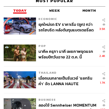
MOST POPULAR
TODAY
WEEK
MONTH
ECONOMIC
ยุคใหม่รถ EV ราคาเริ่ม (ถูก) กว่า
3.5K
รถไฮบริด หลังต้นทุนแบตเตอรี่ลด
ลง - จีนแห่บุกตลาดเกิดใหม่
POP
นาคี๓ ครุฑา นาคี เผยภาพชุดแรก
2.4K
พร้อมปักวันฉาย 22 ต.ค. นี้
THAILAND
เมื่อถนนกลายเป็นรันเวย์ ‘แยกริน
1.7K
คำ’ จัด LANNA HAUTE
COUTURE กลางสายฝน
BUSINESS
ลองใช้ Sennheiser MOMENTUM