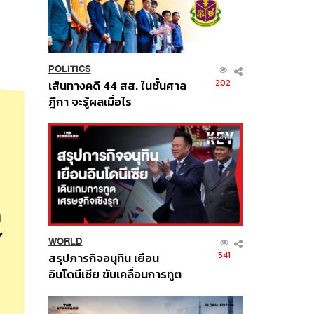
POLITICS
202
เส้นทางคดี 44 สส. ในชั้นศาล
ฎีกา จะรู้ผลเมื่อไร
WORLD
541
สรุปภารกิจอนุทิน เยือน
อินโดนีเซีย ขับเคลื่อนการทูต
เศรษฐกิจเชิงรุก ประกาศหุ้น
ส่วนยุทธศาสตร์ไทย –