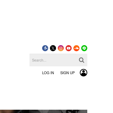
LOG IN
SIGN UP