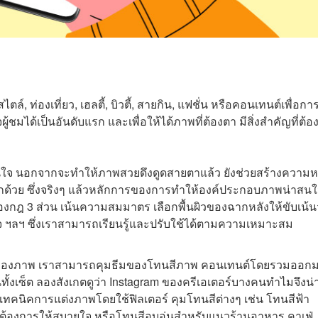
ท่องเที่ยว, เฮลตี้, บิวตี้, สายกิน, แฟชั่น หรือคอนเทนต์เพื่อกา
มได้เป็นอันดับแรก และเพื่อให้ได้ภาพที่ต้องตา มีสิ่งสำคัญที่ต้อ
าสนใจ นอกจากจะทำให้ภาพสวยดึงดูดสายตาแล้ว ยังช่วยสร้างความ
ีกด้วย ซึ่งจริงๆ แล้วหลักการของการทำให้องค์ประกอบภาพน่าสนใจ
องกฎ 3 ส่วน เน้นความสมมาตร เลือกพื้นผิวของฉากหลังให้ขับเน้นว
สนใจ ฯลฯ ซึ่งเราสามารถเรียนรู้และปรับใช้ได้ตามความเหมาะสม
e ของภาพ เราสามารถคุมธีมของโทนสีภาพ คอนเทนต์โดยรวมออกม
ทั้งเซ็ต ลองสังเกตดูว่า Instagram ของครีเอเตอร์บางคนทำไมจึงน่า
ทคนิคการแต่งภาพโดยใช้ฟิลเตอร์ คุมโทนสีต่างๆ เช่น โทนสีฟ้า
้วต้องการให้สบายใจ หรือโทนสีอบอุ่นสำหรับแนวร้านอาหาร คาเฟ่