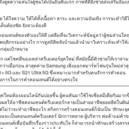
ูดความสนใจผู้ชมได้เป็นอันดับแรก ภาพที่ดียังช่วยส่งเสริมอิมแ
 ได้ใจความ ให้ได้ทั้งเนื้อหา สาระ และความบันเทิง การจะทำวิดี
ด็นต้องชัด จังหวะต้องดี
เทนต์ของตัวเองให้ดี แต่ลืมที่จะวิเคราะห์ข้อมูลว่าผู้ชมส่วนใหญ
ติกรรมอย่างไร การดูสถิติหลังบ้านแล้วนำมาวิเคราะห์จะทำให้
กลุ่มเป้าหมาย
 แต่โชคดีของเหล่าครีเอเตอร์ยุคใหม่ ที่สมัยนี้มีตัวช่วยให้เราสาม
เมื่อก่อน ล่าสุดค่าย Samsung เพิ่งออกสมาร์ทโฟนรุ่นใหม่ล่าส
S21+ 5G และ S21 Ultra 5G ซึ่งเหมาะมากสำหรับคนรักการทำคอน
ต้องการในการทำคอนเทนต์ได้อย่างตรงใจ
ยุคใหม่ต้องออนไลน์กันบ่อยขี้น ผู้คนหันมาใช้โซเชียลมีเดียกันมากขึ
อยๆ ส่งผลให้อาชีพคอนเทนต์ครีเอเตอร์กลายเป็นสายอาชีพยอดฮิตในฝัน
แต่ไม่ว่าจะทำอาชีพอะไร สกิลการสร้างคอนเทนต์ก็นับเป็น ‘ทักษะยุ
าคุณจะเป็นคอนเทนต์ครีเอเตอร์ นักการตลาด ผู้บริหาร พ่อค้าแม่ค้า
นเทนต์เพื่อบันทึกเรื่องราวประทับใจ ก็สามารถนำทักษะสร้างสรรค