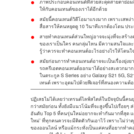
ภ
าพประกอบคอนเทนต์ที่สวยสะดุดสายตาย่อมดึงด
ให้กับคอนเทนต์ของเราได้อีกด้วย
สมัยนี้คอนเทนต์วิดีโอมาแรงมาก เพราะเสพง่าย
สื่อสารให้คนหยุดดู 10 วินาทีแรกต้องโดน ประเ
สายทำคอนเทนต์ส่วนใหญ่อาจจะมุ่งที่จะสร้างคอน
ของเราเป็นใคร คนกลุ่มไหน มีความสนใจและพฤ
รู้ว่าควรจะทำคอนเทนต์อะไรอย่างไรให้โดนใจ
สมัยก่อนการทำคอนเทนต์อาจจะเป็นเรื่องยุ่งยาก
รถครีเอตคอนเทนต์ออกมาได้อย่างสะดวกมากกว่า
ในตระกูล S Series อย่าง Galaxy S21 5G, 
เทนต์ เพราะอุดมไปด้วยฟีเจอร์ที่สนองความ
ปฏิเสธไม่ได้เลยว่าเทรนด์ไลฟ์สไตล์ในปัจจุบันนี้คน
กว่าสมัยก่อน ทั้งยังมีแนวโน้มที่จะสูงขึ้นไปเรื่
อันดับ Top 5 ที่คนรุ่นใหม่อยากจะทำกันมากที่สุด 
ใหม่’ ที่ทุกคนควรจะมีติดตัวกันเอาไว้ เพราะไม่ว่
ของออนไลน์ หรือแม้กระทั่งเป็นแค่คนที่อยากทำคอ