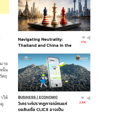
อินโดนีเซีย
ร
Navigating Neutrality:
170
ง
Thailand and China in the
Age of a New Global
Order
หมาย
นั้น
ัตถุ
าให้
BUSINESS
/
ECONOMIC
2.6K
วิเคราะห์ปรากฏการณ์คนแห่
ดู
ขอสินเชื่อ CLICX อาจเป็น
เพียงยอดภูเขาน้ำแข็ง ของ