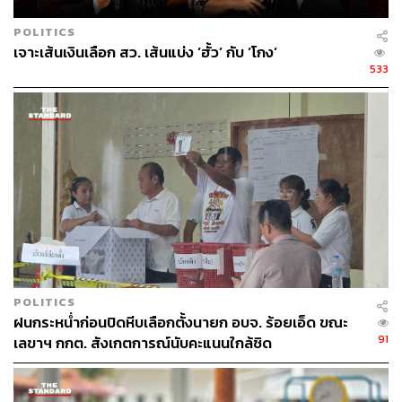
POLITICS
เจาะเส้นเงินเลือก สว. เส้นแบ่ง ‘ฮั้ว’ กับ ‘โกง’
533
POLITICS
ฝนกระหน่ำก่อนปิดหีบเลือกตั้งนายก อบจ. ร้อยเอ็ด ขณะ
91
เลขาฯ กกต. สังเกตการณ์นับคะแนนใกล้ชิด