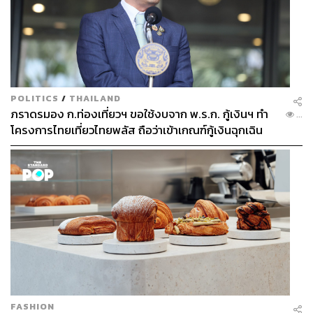
POLITICS
/
THAILAND
ภราดรมอง ก.ท่องเที่ยวฯ ขอใช้งบจาก พ.ร.ก. กู้เงินฯ ทำ
...
โครงการไทยเที่ยวไทยพลัส ถือว่าเข้าเกณฑ์กู้เงินฉุกเฉิน
FASHION