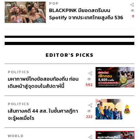
POP
BLACKPINK มียอดสตรีมบน
0
Spotify จากประเทศไทยสูงถึง 536
ล้านครั้ง ตลอด 10 ปีที่ผ่านมา
EDITOR'S PICKS
POLITICS
มหากาพย์โกงข้อสอบท้องถิ่น ก่อน
592
เดินหน้าสู่จุดจบในสัปดาห์นี้
POLITICS
เส้นทางคดี 44 สส. ในชั้นศาลฎีกา
222
จะรู้ผลเมื่อไร
WORLD