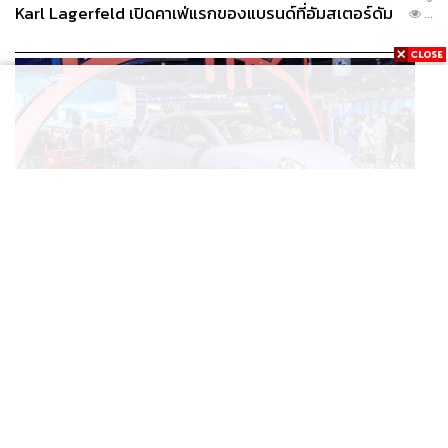
Karl Lagerfeld เปิดคาเฟ่แรกของแบรนด์ที่อัมสเตอร์ดัม
...
BUSINESS
/
ECONOMIC
ยุคใหม่รถ EV ราคาเริ่ม (ถูก) กว่ารถไฮบริด หลังต้นทุน
...
แบตเตอรี่ลดลง – จีนแห่บุกตลาดเกิดใหม่