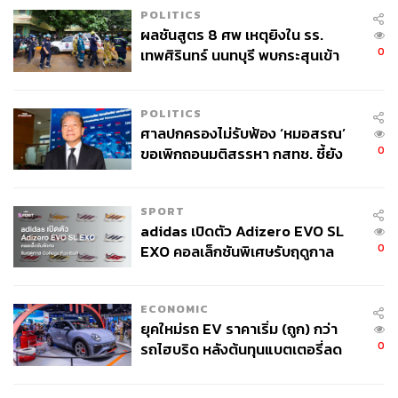
POLITICS
ผลชันสูตร 8 ศพ เหตุยิงใน รร.
0
เทพศิรินทร์ นนทบุรี พบกระสุนเข้า
จุดสำคัญ ‘ศีรษะ-หน้าอก’ ครูถูกยิง
4 นัด จากระยะไกล
POLITICS
ศาลปกครองไม่รับฟ้อง ‘หมอสรณ’
0
ขอเพิกถอนมติสรรหา กสทช. ชี้ยัง
ไม่ใช่ผู้เดือดร้อนเสียหาย
SPORT
adidas เปิดตัว Adizero EVO SL
0
EXO คอลเล็กชันพิเศษรับฤดูกาล
College Football
ECONOMIC
ยุคใหม่รถ EV ราคาเริ่ม (ถูก) กว่า
0
รถไฮบริด หลังต้นทุนแบตเตอรี่ลด
ลง - จีนแห่บุกตลาดเกิดใหม่