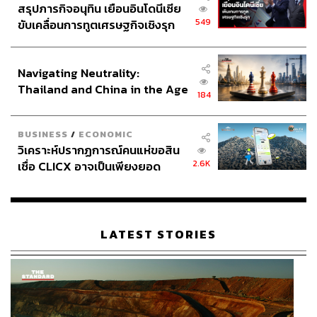
สรุปภารกิจอนุทิน เยือนอินโดนีเซีย
549
ขับเคลื่อนการทูตเศรษฐกิจเชิงรุก
ประกาศหุ้นส่วนยุทธศาสตร์ไทย –
อินโดนีเซีย
Navigating Neutrality:
Thailand and China in the Age
184
of a New Global Order
BUSINESS
/
ECONOMIC
วิเคราะห์ปรากฏการณ์คนแห่ขอสิน
2.6K
เชื่อ CLICX อาจเป็นเพียงยอด
ภูเขาน้ำแข็ง ของปัญหาหนี้ครัว
เรือนไทยที่ถูกซุกไว้
LATEST STORIES