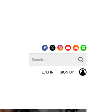
LOG IN
SIGN UP