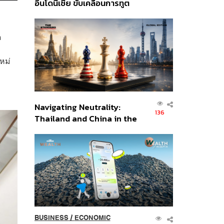
อินโดนีเซีย ขับเคลื่อนการทูต
เศรษฐกิจเชิงรุก ประกาศหุ้น
ส่วนยุทธศาสตร์ไทย –
ด
อินโดนีเซีย
หม่
Navigating Neutrality:
136
Thailand and China in the
Age of a New Global
Order
BUSINESS
/
ECONOMIC