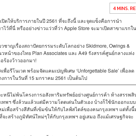
4 MINS. R
เปิดให้บริการภายในปี 2561 ที่จะถึงนี้ และจุดแข็งคือการนำ
าไว้ที่นี่ หรืออย่างข่าวแว่วที่ว่า Apple Store จะมาเปิดสาขาแรกใ
ชี่ยวชาญเรื่องสถาปัตยกรรมระดับโลกอย่าง Skidmore, Owings &
แนวหน้าของไทย Plan Associates และ A49 รังสรรค์ศูนย์กลางแห่ง
ลอร้องว้าวออกมา!
ื่อรีโนเวต พร้อมจัดแคมเปญพิเศษ ‘Unforgettable Sale’ เพื่อลด
นทางการในวันที่ 15 มกราคม 2561 เป็นต้นไป
คงจะหนีไม่พ้นโครงการอสังหาริมทรัพย์อย่างศูนย์การค้า ห้างสรรพสิ
งเทพฯ ซึ่งล้วนแล้วแต่มีความโดดเด่นในตัวเอง บ้างก็ใช้นักออกแบบ
พื่อสร้างสีสันที่เข้มข้นให้กับไลฟ์สไตล์ของคนกรุงเทพฯ แต่ทั้งนี้ท
้าที่จะสร้างภูมิทัศน์ใหม่ๆให้กับกรุงเทพฯ อยู่เสมอ ถึงแม้เศรษฐกิจจะ