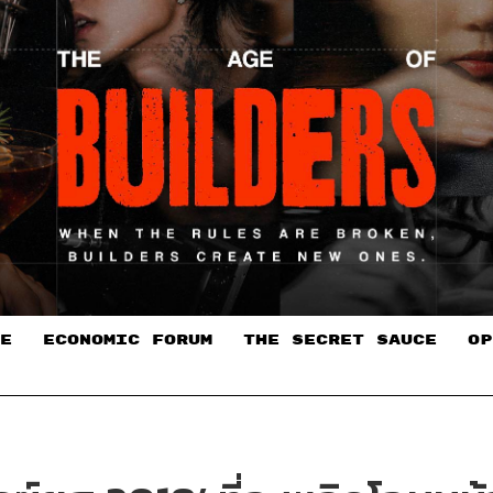
E
ECONOMIC FORUM
THE SECRET SAUCE​
OP