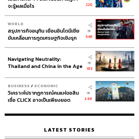
220
จะรู้ผลเมื่อไร
WORLD
สรุปภารกิจอนุทิน เยือนอินโดนีเซีย
548
ขับเคลื่อนการทูตเศรษฐกิจเชิงรุก
ประกาศหุ้นส่วนยุทธศาสตร์ไทย –
อินโดนีเซีย
Navigating Neutrality:
Thailand and China in the Age
183
of a New Global Order
BUSINESS
/
ECONOMIC
วิเคราะห์ปรากฏการณ์คนแห่ขอสิน
2.6K
เชื่อ CLICX อาจเป็นเพียงยอด
ภูเขาน้ำแข็ง ของปัญหาหนี้ครัว
เรือนไทยที่ถูกซุกไว้
LATEST STORIES