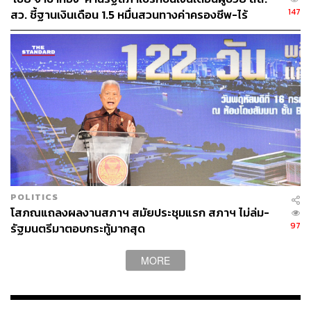
147
สว. ชี้ฐานเงินเดือน 1.5 หมื่นสวนทางค่าครองชีพ-ไร้
สวัสดิการ
POLITICS
โสภณแถลงผลงานสภาฯ สมัยประชุมแรก สภาฯ ไม่ล่ม-
97
รัฐมนตรีมาตอบกระทู้มากสุด
MORE