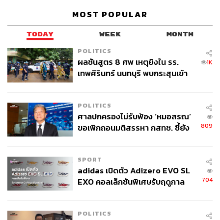
MOST POPULAR
TODAY
WEEK
MONTH
POLITICS
ผลชันสูตร 8 ศพ เหตุยิงใน รร.
1K
เทพศิรินทร์ นนทบุรี พบกระสุนเข้า
จุดสำคัญ ‘ศีรษะ-หน้าอก’ ครูถูกยิง
4 นัด จากระยะไกล
POLITICS
ศาลปกครองไม่รับฟ้อง ‘หมอสรณ’
809
ขอเพิกถอนมติสรรหา กสทช. ชี้ยัง
ไม่ใช่ผู้เดือดร้อนเสียหาย
SPORT
adidas เปิดตัว Adizero EVO SL
704
EXO คอลเล็กชันพิเศษรับฤดูกาล
College Football
POLITICS