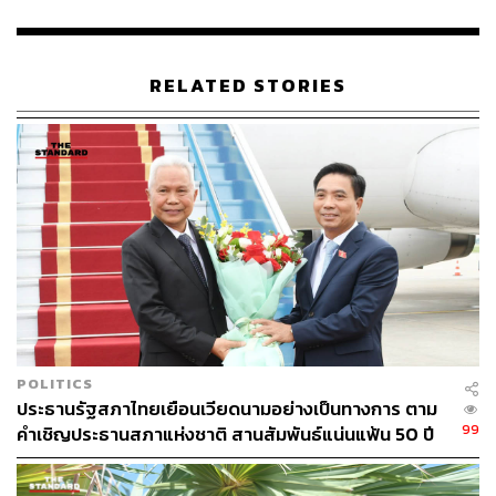
พิสูจน์อักษร: พรนภัส ชำนาญค้า
สามารถติดตาม THE STANDARD WEALTH
RELATED STORIES
ผ่านแอปพลิเคชันต่างๆ ที่คุณสะดวกหรือใช้งานอยู่แล้วได้เลย
TAGS:
โสภณ ซารัมย์
BTS SkyTrain
คณะกรรมาธิการ
POLITICS
ประธานรัฐสภาไทยเยือนเวียดนามอย่างเป็นทางการ ตาม
99
คำเชิญประธานสภาแห่งชาติ สานสัมพันธ์แน่นแฟ้น 50 ปี
44