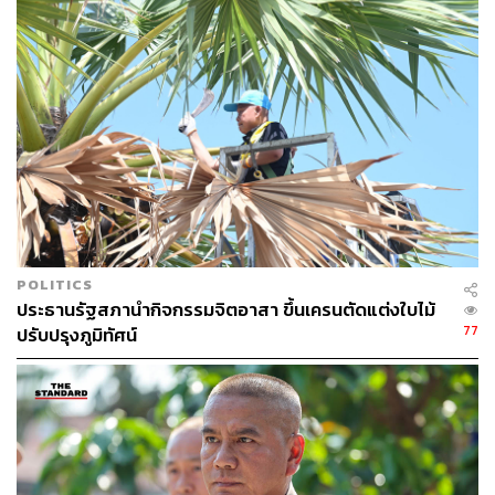
ABOUT THE AUTHOR
THE STANDARD TEAM
กองบรรณาธิการ THE STANDARD
POLITICS
ประธานรัฐสภานำกิจกรรมจิตอาสา ขึ้นเครนตัดแต่งใบไม้
77
ปรับปรุงภูมิทัศน์