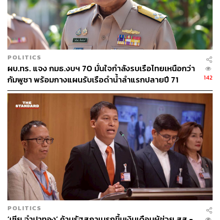
POLITICS
ผบ.ทร. แจง กมธ.งบฯ 70 มั่นใจกำลังรบเรือไทยเหนือกว่า
142
กัมพูชา พร้อมกางแผนรับเรือดำน้ำลำแรกปลายปี 71
POLITICS
‘เซีย จำปาทอง’ ค้านรัฐสภาเบรกขึ้นเงินเดือนผู้ช่วย สส.-