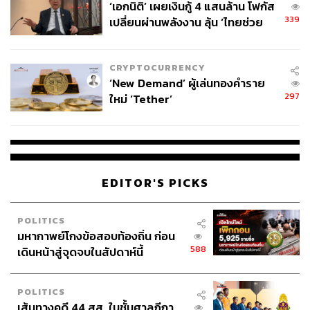
‘เอกนิติ’ เผยเงินกู้ 4 แสนล้าน โฟกัส
339
เปลี่ยนผ่านพลังงาน ลุ้น ‘ไทยช่วย
ไทยพลัส’ เฟส 2 รอประเมินความ
เหมาะสม
CRYPTOCURRENCY
‘New Demand’ ผู้เล่นทองคำราย
297
ใหม่ ‘Tether’
EDITOR'S PICKS
POLITICS
มหากาพย์โกงข้อสอบท้องถิ่น ก่อน
588
เดินหน้าสู่จุดจบในสัปดาห์นี้
POLITICS
เส้นทางคดี 44 สส. ในชั้นศาลฎีกา