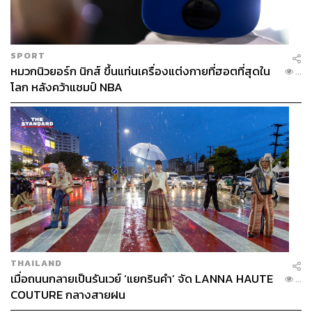
SPORT
หมวกนิวยอร์ก นิกส์ ขึ้นแท่นเครื่องแต่งกายที่ฮอตที่สุดใน
...
โลก หลังคว้าแชมป์ NBA
THAILAND
เมื่อถนนกลายเป็นรันเวย์ ‘แยกรินคำ’ จัด LANNA HAUTE
...
COUTURE กลางสายฝน