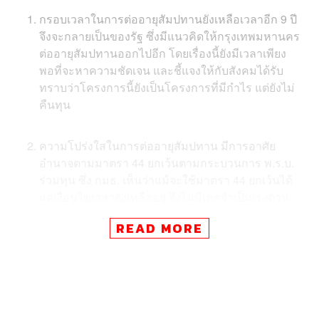
กรอบเวลาในการต่ออายุสัมปทานยังเหลือเวลาอีก 9 ปี
จึงจะกลายเป็นของรัฐ ซึ่งมีแนวคิดให้กรุงเทพมหานคร
ต่ออายุสัมปทานออกไปอีก โดยเรื่องนี้ยังมีเวลาเพียง
พอที่จะหาความชัดเจน และชี้แจงให้กับสังคมได้รับ
ทราบว่าโครงการนี้ยังเป็นโครงการที่มีกำไร แต่ยังไม่
คืนทุน
ความโปร่งใสในการต่ออายุสัมปทาน มีการอาศัย
อำนาจตามมาตรา 44 ยกเว้นตามกระบวนการ พ.ร.บ.
ร่วมทุน ซึ่ง กมธ. เห็นว่าแม้จะใช้มาตรา 44 ยกเว้นได้
แต่เงื่อนไขเวลายังเหลืออยู่ จึงไม่มีเหตุจำเป็นเร่งด่วน
อะไรจะใช้มาตรา 44 ในการยกเว้นตาม พ.ร.บ. ร่วมทุน
READ MORE
ดังกล่าว
ระบบวินัยการเงินการคลัง กระบวนการต่อสัมปทานไม่
ได้ยื่นผ่านตามกระบวนการวินัยการเงินการคลังของรัฐ
ยิ่งเมื่อเป็นโครงการขนาดใหญ่ยิ่งควรจะตรวจสอบได้