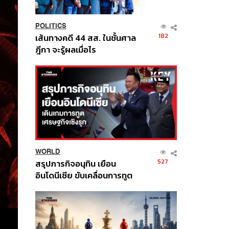
POLITICS
182
เส้นทางคดี 44 สส. ในชั้นศาล
ฎีกา จะรู้ผลเมื่อไร
WORLD
527
สรุปภารกิจอนุทิน เยือน
อินโดนีเซีย ขับเคลื่อนการทูต
เศรษฐกิจเชิงรุก ประกาศหุ้น
ส่วนยุทธศาสตร์ไทย –
อินโดนีเซีย