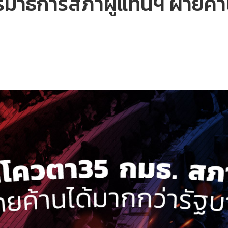
รมาธิการสภาผู้แทนฯ ฝ่ายค้า