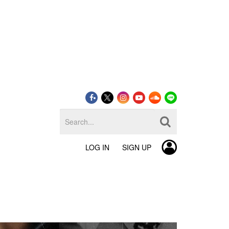
LOG IN
SIGN UP