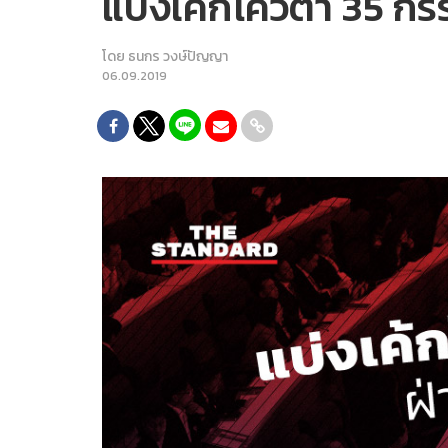
แบ่งเค้กโควตา 35 กร
โดย
ธนกร วงษ์ปัญญา
06.09.2019