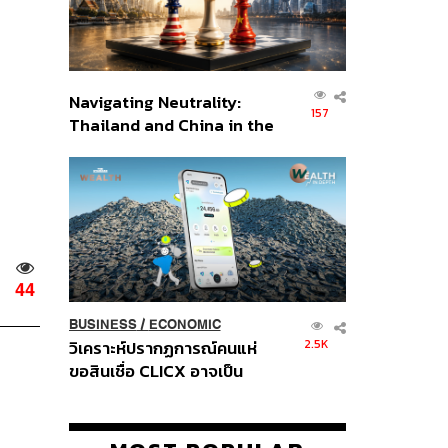
Navigating Neutrality:
157
Thailand and China in the
Age of a New Global
Order
44
BUSINESS
/
ECONOMIC
2.5K
วิเคราะห์ปรากฏการณ์คนแห่
ขอสินเชื่อ CLICX อาจเป็น
เพียงยอดภูเขาน้ำแข็ง ของ
ปัญหาหนี้ครัวเรือนไทยที่ถูกซุก
ไว้