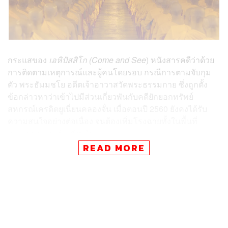
กระแสของ
เอหิปัสสิโก (Come and See
) หนังสารคดีว่าด้วย
การติดตามเหตุการณ์และผู้คนโดยรอบ กรณีการตามจับกุม
ตัว พระธัมมชโย อดีตเจ้าอาวาสวัดพระธรรมกาย ซึ่งถูกตั้ง
ข้อกล่าวหาว่าเข้าไปมีส่วนเกี่ยวพันกับคดียักยอกทรัพย์
สหกรณ์เครดิตยูเนี่ยนคลองจั่น เมื่อตอนปี 2560 ยังคงได้รับ
ความสนใจอย่างต่อเนื่อง จนต้องเพิ่มโรงฉายทั้งในพื้นที่
กรุงเทพฯ และต่างจังหวัด
READ MORE
และท่ามกลางหนังที่ยืนโรงฉายในช่วงที่สถานการณ์โค
วิด-19 รอบใหม่ ซึ่งมีทีท่าว่าจะรุนแรงขึ้นเรื่อยๆ
เอหิปัสสิโก
ผลงานกำกับของ ไก่-ณฐพล บุญประกอบ (
2,215 เชื่อ บ้า กล้า
ก้าว)
ซึ่งถือเป็นหนังสารคดีฟอร์มเล็ก มีโรงฉายในจำนวน
จำกัด กลับได้รับความสนใจและพูดถึงในวงกว้าง ทั้งที่หน้า
หนังก็ไม่ได้มีตัวชูโรงอย่างคิงคองหรือก็อดซิลล่า หากแต่