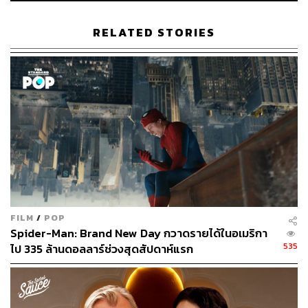
RELATED STORIES
ขณะเดียวกัน ในความน่าสนใจ คนทำหนังเองก็ต้องหาญกล้า
ไม่แพ้หลวงปู่เค็ม ในการจะพาตัวเองเดินดุ่มเข้าไปในกองไฟ
เพราะอย่างที่เราทราบๆ กันว่าประเด็นอันว่าด้วยความเชื่อ
ความศรัทธา ศาสนา ที่เป็นหนึ่งในสถาบันหลักของชาติ (และ
FILM
/
POP
ยิ่งเมื่อมันผูกโยงเข้าไปเกี่ยวข้องกับอำนาจรัฐ) นั้นก็ทั้งอ่อน
Spider-Man: Brand New Day กวาดรายได้ในอเมริกา
ไหว แหลมคม ต่อการจะนำพามาซึ่งดราม่าและข้อถกเถียง
535
ไป 335 ล้านดอลลาร์ช่วงสุดสัปดาห์แรก
ต่างๆ ได้ด้วยเช่นกัน
จากสถานการณ์ที่มีจุดเริ่มต้นจากคดียักยอกทรัพย์สหกรณ์
เครดิตยูเนี่ยนคลองจั่น ก่อนที่หลักฐานจะผูกโยงเข้าไปเกี่ยว