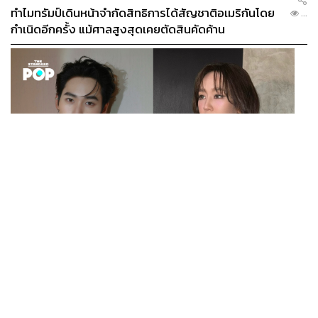
ทำไมทรัมป์เดินหน้าจำกัดสิทธิการได้สัญชาติอเมริกันโดย
...
กำเนิดอีกครั้ง แม้ศาลสูงสุดเคยตัดสินคัดค้าน
ENTERTAINMENT
เก้า นพเก้า และ พาย รินรดา เตรียมร่วมงานกันใน ‘รสกาล
...
Enchanted Taste In Time’