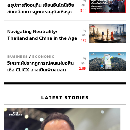
สรุปภารกิจอนุทิน เยือนอินโดนีเซีย
544
ขับเคลื่อนการทูตเศรษฐกิจเชิงรุก
สุดท้ายนี้ การที่หนังใช้ชื่อว่า ‘เอหิปัสสิโก’ ซึ่งแปลจากภาษา
ประกาศหุ้นส่วนยุทธศาสตร์ไทย –
บาลี อีกทั้งยังเป็นหนึ่งในพุทธพจน์ซึ่งปรากฏอยู่ในพระ
อินโดนีเซีย
ไตรปิฎกของพุทธศาสนา สื่อความหมายได้ว่า
Navigating Neutrality:
Thailand and China in the Age
‘เป็นธรรมที่ควรเรียกให้มาดู’
175
of a New Global Order
หน้าที่ของ
เอหิปัสสิโก (Come and See)
ที่ร้องเรียกผู้คนให้
BUSINESS
/
ECONOMIC
เข้ามาดูธรรมนี้จึงสำเร็จแล้ว แต่หลังจากเดินออกมาจากโรง
วิเคราะห์ปรากฏการณ์คนแห่ขอสิน
แล้วนี่ล่ะ จึงเป็นเวลาที่ผู้ชมอย่างเราๆ ท่านๆ ซึ่งก็ไม่จำเป็นเลย
2.6K
เชื่อ CLICX อาจเป็นเพียงยอด
ว่าจะนับถือศาสนาใด ในการจะใช้สติพิจารณา วิเคราะห์
ภูเขาน้ำแข็ง ของปัญหาหนี้ครัว
สืบค้น ต่อยอดแง่มุมที่ตัวเองสนใจใคร่รู้ เพื่อต่อยอดไปสู่
เรือนไทยที่ถูกซุกไว้
ปัญญาเฉพาะตนต่อไป
LATEST STORIES
ชมตัวอย่าง
เอหิปัสสิโก (Come and See)
: