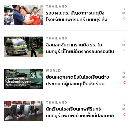
ก่อนที่ในช่วงสุดท้ายและบทสรุป หนังพาผู้ชมย้ำไปบนถนนที่
THAILAND
รอง ผบ.ตร. บัญชาการเหตุยิง
พุ่งตรงไปสู่สถานการณ์ความขัดแย้งระหว่างศิษยานุศิษย์กับ
0
โรงเรียนเทพศิรินทร์ นนทบุรี สั่ง
เจ้าหน้าที่รัฐที่พยายามทุกวิถีทางเพื่อนำไปสู่การปิดล้อม ค้น
ค้นหา 2 รอบยืนยันไร้คนติดค้าง พบ
หาพระธัมมชโย ที่หลายคนบอกว่าทั้งระทึก น่าตื่นเต้น (แต่ถ้า
ศพปู่-ย่าที่บ้านพักผู้ก่อเหตุ
เคยตามข่าวเรื่องนี้มาก่อนอย่างผู้เขียน ก็อาจจะรู้สึกเฉยๆ)
THAILAND
สื่อนอกจับตากราดยิง รร. ใน
0
นนทบุรี ชี้ไทยมีอัตราครอบครองปืน
สูงในระดับต้นของภูมิภาค
WORLD
ย้อนเหตุกราดยิงในโรงเรียนต่าง
0
ประเทศ ที่ผู้ก่อเหตุเป็นนักเรียน
THAILAND
นักเรียนโรงเรียนเทพศิรินทร์
0
นนทบุรี อพยพเข้ายังพื้นที่ปลอดภัย
ชั่วคราว หลังเหตุใช้อาวุธปืนภายใน
ทั้งนี้ทั้งนั้น ด้วยความตั้งใจที่จะวางโพสิชันของหนังให้เป็น
โรงเรียนคลี่คลาย