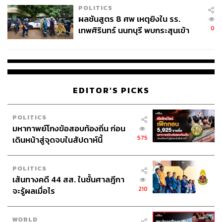
เพียงผู้บันทึกและติดตาม (บางส่วน บางเสี้ยว) ของ ‘หนึ่งใน
POLITICS
เหตุการณ์ความขัดแย้ง’ ที่โด่งดังและได้รับความสนใจมาก
ผลชันสูตร 8 ศพ เหตุยิงใน รร.
ที่สุดของแวดวงพระพุทธศาสนาในประเทศไทย ผู้เขียนก็รู้สึก
0
เทพศิรินทร์ นนทบุรี พบกระสุนเข้า
ว่าได้ความอ่อนยวบด้วยเช่นกัน ในการนำพาผู้ชมไปสู่ ‘การ
จุดสำคัญ ‘ศีรษะ-หน้าอก’ ครูถูกยิง
ทำความเข้าใจ’ ถึงบริบทความขัดแย้งทางความคิดความเชื่อ
4 นัด จากระยะไกล
ของกลุ่มคนทั้งสองฝั่ง ที่เคยนำพาผู้ชมไปติดตามพร้อมกับตั้ง
หลายๆ คำถามในใจเมื่อตอนเริ่มต้น
EDITOR'S PICKS
แล้วจนกระทั่งเมื่อหนังเดินทางไปสู่ช่วงท้าย ที่เรื่องราวดำเนิน
ไปสู่การฉายภาพฟุตเทจเหตุการณ์ปิดล้อมเพื่อค้นหาพระธัมม
POLITICS
ชโย หนังก็ได้พลิกผันประเด็นไปสู่อีกบริบท ที่คู่ความขัดแย้ง
มหากาพย์โกงข้อสอบท้องถิ่น ก่อน
เปลี่ยนเป็น ‘ศิษยานุศิษย์ของวัดพระธรรมกายกับเจ้าหน้าที่
575
เดินหน้าสู่จุดจบในสัปดาห์นี้
รัฐ’
POLITICS
ภาพของคนตัวเล็กๆ นั่งสมาธิ สวดมนต์ คล้องแขนเป็นกำแพง
เส้นทางคดี 44 สส. ในชั้นศาลฎีกา
มนุษย์เพื่อกดดันกำลังของเจ้าหน้าที่รัฐให้ต้องถอยร่น กลาย
210
จะรู้ผลเมื่อไร
เป็นซีนติดตรึง สั่นสะเทือนจนเราอาจจะหลงลืมประเด็นความ
ขัดแย้งเมื่อแรกเริ่มไปสู่ประเด็นใหม่ที่ใหญ่กว่า ซึ่งแม้จะไม่
เสียหาย แต่ก็น่าเสียดายเช่นกัน
WORLD