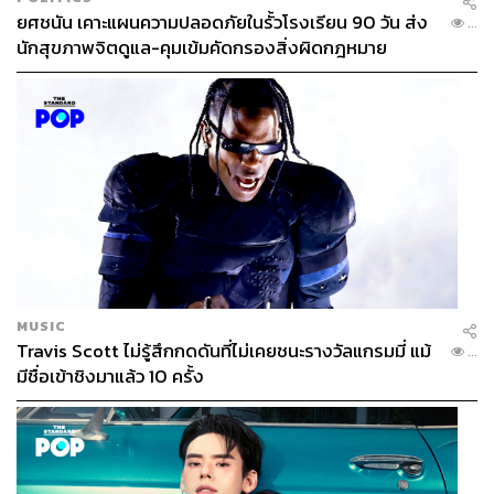
ยศชนัน เคาะแผนความปลอดภัยในรั้วโรงเรียน 90 วัน ส่ง
...
นักสุขภาพจิตดูแล-คุมเข้มคัดกรองสิ่งผิดกฎหมาย
MUSIC
Travis Scott ไม่รู้สึกกดดันที่ไม่เคยชนะรางวัลแกรมมี่ แม้
...
มีชื่อเข้าชิงมาแล้ว 10 ครั้ง