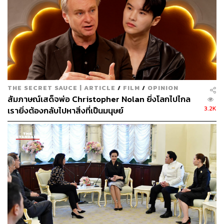
เนื่องกับวัดพระธรรกาย และพระธัมมชโย อดีตเจ้าอาวาส ผู้
ซึ่งเป็นที่เคารพและเสื่อมใสของศิษยานุศิษย์จำนวนมากมาย
ขณะเดียวกัน ผู้คนในสังคมจำนวนมากมายไม่ยิ่งหย่อนไป
กว่ากัน ก็มีปฏิกริยาในแง่ลบทั้งต่อพฤติกรรมการเผยแพร่หลัก
คิด คำสอนทางพุทธศาสนา และหลักประเพณี พิธีกรรมทาง
พุทธที่บิดเบี้ยว ผิดแผก จากที่ภาพที่ตนเองคุ้นชิน ชนิดที่ถ้า
THE SECRET SAUCE | ARTICLE
/
FILM
/
OPINION
แจกแจงความแตกต่างก็อาจจะต้องใช้เวลาได้เป็นวันเป็น
สัมภาษณ์เสด็จพ่อ Christopher Nolan ยิ่งโลกไปไกล
สัปดาห์ และทั้งหมดทั้งมวลนำพามาซึ่งกระแสวิพากษณ์
3.2K
เรายิ่งต้องกลับไปหาสิ่งที่เป็นมนุษย์
วิจารณ์ การติดตามข่าวการทำหน้าที่ของรัฐ (ที่ในเวลานั้น
เป็นรัฐบาลซึ่งมาจากการรัฐประหาร… ที่ไม่อยากให้พูดว่า
ตนเองมาจากการรัฐประหาร ตามคำบอกเล่าของหนึ่งใน
บุคคลที่เป็นผู้ให้สัมภาษณ์ในหนัง)