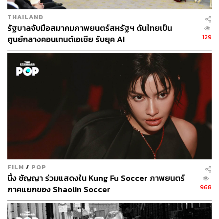
THAILAND
รัฐบาลจับมือสมาคมภาพยนตร์สหรัฐฯ ดันไทยเป็น
129
ศูนย์กลางคอนเทนต์เอเชีย รับยุค AI
FILM
/
POP
นิ้ง ชัญญา ร่วมแสดงใน Kung Fu Soccer ภาพยนตร์
968
ภาคแยกของ Shaolin Soccer
ท่ามกลางความขัดแย้งทางความคิดความเชื่อตรงนี้นี่เอง ที่ผู้
เขียนมองว่าสำหรับใครก็ตามแต่ ไม่ว่าจะเป็นชาวพุทธ ชาว