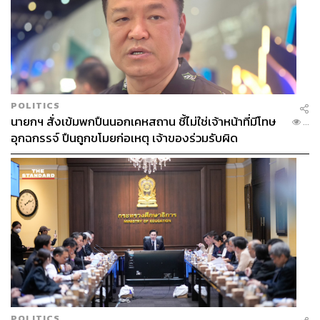
POLITICS
นายกฯ สั่งเข้มพกปืนนอกเคหสถาน ชี้ไม่ใช่เจ้าหน้าที่มีโทษ
...
อุกฉกรรจ์ ปืนถูกขโมยก่อเหตุ เจ้าของร่วมรับผิด
POLITICS