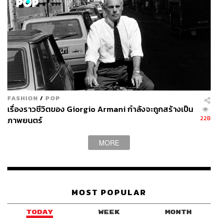
ไม่พุทธ ฝ่ายสนับสนุนวัด ฝ่ายไม่สนับสนุนวัด นั้นล้วนแล้วแต่
ควรเดินเข้ามาดู ควรพินิจพิจารณาว่ากำลังเกิดอะไรขึ้น และ
มันสะท้อนภาพของสังคมไทยในแง่มุมไหนได้บ้าง
สำหรับการทำหน้าที่ภาพยนตร์สารคดี
เอหิปัสสิโก
ซึ่งวางโพ
สิชันของตัวเองให้เป็นเพียงผู้เข้าไปเฝ้ามอง ติดตาม ทักถามถึง
สิ่งที่หลายๆ คนในสังคมสงสัย เคลือบแคลงใจ จากคู่กรณีทาง
ความคิดความเชื่อทั้ง 2 ฝั่ง หนังให้โอกาสในการที่ทางวัด
FASHION
/
POP
ธรรมกายจะพูดหรืออธิบายในสิ่งที่อยากบอก ขณะเดียวกัน
เรื่องราวชีวิตของ Giorgio Armani กำลังจะถูกสร้างเป็น
หนังก็เปิดพื้นที่ให้ฝ่ายตรงข้ามได้เล่าบอกในมุมมองของตัว
228
ภาพยนตร์
เองด้วยเช่นกัน
MORE
ส่วนที่ถือเป็นไฮไลต์ชนิดที่ผู้ชมจะพลาดไม่ได้ คือการทำ
หน้าที่ประหนึ่งรายการ
คนค้นฅน
เวอร์ชัน ไก่ ณฐพล ด้วย
การพาผู้ชมไปติดตาม ทำความรู้จักกับชีวิตและวิธีคิดของ
‘คนใน’ ของวัดพระธรรมกาย’ ที่เชื่อว่าคนส่วนใหญ่คงไม่มี
MOST POPULAR
โอกาสได้เข้าไปสัมผัสกันง่ายๆ หากไม่ได้เป็นองคาพยพหนึ่งๆ
ของวัด
TODAY
WEEK
MONTH