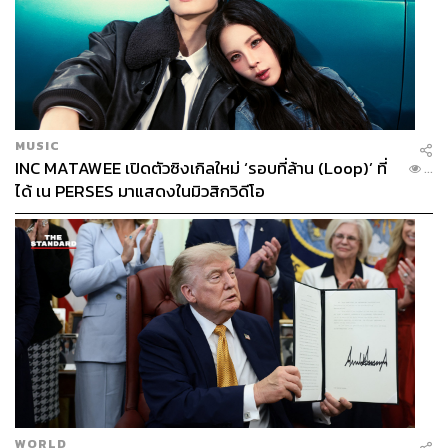
พิสูจน์อักษร: วรรษมล สิงหโกมล
TAGS:
ภาพยนตร์
เอหิปัสสิโก
MUSIC
INC MATAWEE เปิดตัวซิงเกิลใหม่ ‘รอบที่ล้าน (Loop)’ ที่
...
ได้ เน PERSES มาแสดงในมิวสิกวิดีโอ
603
ABOUT THE AUTHOR
เก้า มีนานนท์
บรรณาธิการคัลเจอร์ สำนักข่าว THE
WORLD
STANDARD