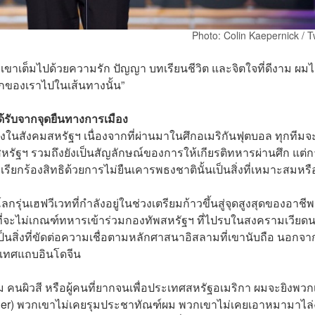
Photo: Colin Kaepernick / T
ิตของเขาเต็มไปด้วยความรัก ปัญญา บทเรียนชีวิต และจิตใจที่ดีงาม ผมไ
ของเราไปในเส้นทางนั้น”
ด้รับจากจุดยืนทางการเมือง
งในสังคมสหรัฐฯ เนื่องจากที่ผ่านมาในศึกอเมริกันฟุตบอล ทุกทีมจ
หรัฐฯ รวมถึงยังเป็นสัญลักษณ์ของการให้เกียรติทหารผ่านศึก แต่
เรียกร้องสิทธิด้วยการไม่ยืนเคารพธงชาตินั้นเป็นสิ่งที่เหมาะสมหรื
กรุ่นเฮฟวีเวทที่กำลังอยู่ในช่วงเตรียมก้าวขึ้นสู่จุดสูงสุดของอาชี
ที่จะไม่เกณฑ์ทหารเข้าร่วมกองทัพสหรัฐฯ ที่ไปรบในสงครามเวียด
็นสิ่งที่ขัดต่อความเชื่อตามหลักศาสนาอิสลามที่เขานับถือ นอกจาก
ระเทศแถบอินโดจีน
 คนผิวสี หรือผู้คนที่ยากจนเพื่อประเทศสหรัฐอเมริกา ผมจะยิงพว
gger) พวกเขาไม่เคยรุมประชาทัณฑ์ผม พวกเขาไม่เคยเอาหมามาไล่