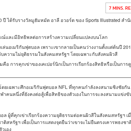
7 MINS. R
 ปี ได้รับรางวัลมูฮัมหมัด อาลี อวอร์ด ของ Sports Illustrated สำน
มการณ์และมีอิทธิพลต่อการสร้างความเปลี่ยนแปลงบนโลก
งเล่นอเมริกันฟุตบอล เพราะเขากลายเป็นคนว่างงานตั้งแต่ต้นปี 20
ด้วยกับความไม่ยุติธรรมในสังคมสหรัฐฯ​ โดยเฉพาะกับสังคมผิวสี
ือ การคุกเข่าของเคเปอร์นิกเป็นการเรียกร้องสิทธิหรือเป็นการดู
โดยเฉพาะศึกอเมริกันฟุตบอล NFL ที่ทุกคนกำลังลงสนามชิงชัยกัน
ีฬาคนหนึ่งที่ยังคงต่อสู้เพื่อสิทธิของตัวเองในการจะลงสนามแข่งขั
อล ผู้ที่คุกเข่าเรียกร้องความยุติธรรมต่อคนผิวสีในสังคมสหรัฐฯ เมื่
งชาติสหรัฐฯ เพื่อเป็นการแสดงจุดยืนว่าเขาจะไม่ยืนตรงเคารพธงชาต
ตัวเอง