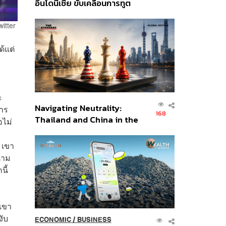
อินโดนีเซีย ขับเคลื่อนการทูต
เศรษฐกิจเชิงรุก ประกาศหุ้น
ส่วนยุทธศาสตร์ไทย –
witter
อินโดนีเซีย
ด้แต่
ะ
Navigating Neutrality:
การ
168
Thailand and China in the
อไม่
Age of a New Global
Order
พ เขา
นาม
นี้
กเขา
งับ
ECONOMIC
/
BUSINESS