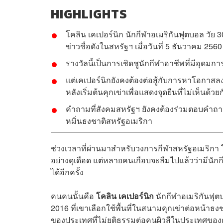
HIGHLIGHTS
โคลิน เคเปอร์นิก นักกีฬาอเมริกันฟุตบอล วัย 30
ข่าวชื่อดังในสหรัฐฯ เมื่อวันที่ 5 ธันวาคม 2560
รางวัลนี้เป็นการเชิดชูนักกีฬาอาชีพที่มีอุด
แต่เคเปอร์นิกยังคงต้องต่อสู้กับการหาโอกาสล
หลังเริ่มต้นคุกเข่าเพื่อแสดงจุดยืนที่ไม่เห็น
คำถามที่สังคมสหรัฐฯ ยังคงต้องร่วมตอบคำถามค
หมิ่นธงชาติสหรัฐอเมริกา
ช่วงเวลาที่ผ่านมาสำหรับวงการกีฬาสหรัฐอเมริกา 
อย่างดุเดือด แต่หลายคนเกือบจะลืมไปแล้วว่ามีนักก
ได้อีกครั้ง
คนคนนั้นคือ
โคลิน เคเปอร์นิก
นักกีฬาอเมริกันฟุตบ
2016 ที่เขาเลือกใช้พื้นที่ในสนามคุกเข่าต่อหน้าธ
ของประเทศที่ไม่ยุติธรรมต่อคนผิวสีในประเทศของ