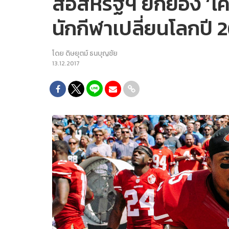
สื่อสหรัฐฯ ยกย่อง ‘โค
นักกีฬาเปลี่ยนโลกปี 
โดย
ดิษยุตม์ ธนบุญชัย
13.12.2017