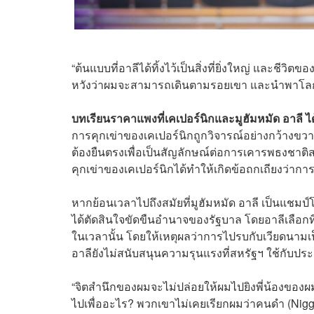
“ต้นแบบที่อาลีได้ทิ้งไว้เป็นสิ่งที่ยิ่งใหญ่ และชีว
หวังว่าผมจะสามารถเดินตามรอยเขา และนำพาโลก
บทเรียนราคาแพงที่เคเปอร์นิกและมูฮัมหมัด อาลี ไ
การคุกเข่าของเคเปอร์นิกถูกวิจารณ์อย่างกว้างขวา
ต้องยืนตรงเพื่อเป็นสัญลักษณ์ต่อการเคารพธงชาติส
คุกเข่าของเคเปอร์นิกได้ทำให้เกิดข้อถกเถียงว่าการ
หากย้อนเวลาไปถึงสมัยที่มูฮัมหมัด อาลี เป็นแชมป์โล
ได้ตัดสินใจขัดขืนอำนาจของรัฐบาล โดยอาลีเลือก
ในเวลานั้น โดยให้เหตุผลว่าการไปรบกับเวียดนามเป
อาลียังไม่สนับสนุนความรุนแรงที่สหรัฐฯ ใช้กับป
“จิตสำนึกของผมจะไม่ปล่อยให้ผมไปยิงพี่น้องของผม
ไปเพื่ออะไร? พวกเขาไม่เคยเรียกผมว่าคนดำ (Ni