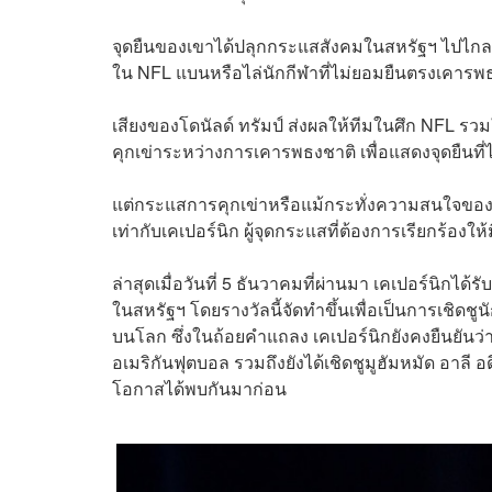
จุดยืนของเขาได้ปลุกกระแสสังคมในสหรัฐฯ ไปไกลถึง
ใน NFL แบนหรือไล่นักกีฬาที่ไม่ยอมยืนตรงเคาร
เสียงของโดนัลด์ ทรัมป์ ส่งผลให้ทีมในศึก NFL รวม
คุกเข่าระหว่างการเคารพธงชาติ เพื่อแสดงจุดยืนที
แต่กระแสการคุกเข่าหรือแม้กระทั่งความสนใจของปร
เท่ากับเคเปอร์นิก ผู้จุดกระแสที่ต้องการเรียกร้อง
ล่าสุดเมื่อวันที่ 5 ธันวาคมที่ผ่านมา เคเปอร์นิกได้ร
ในสหรัฐฯ โดยรางวัลนี้จัดทำขึ้นเพื่อเป็นการเชิดช
บนโลก ซึ่งในถ้อยคำแถลง เคเปอร์นิกยังคงยืนยันว่าเ
อเมริกันฟุตบอล รวมถึงยังได้เชิดชูมูฮัมหมัด อาล
โอกาสได้พบกันมาก่อน