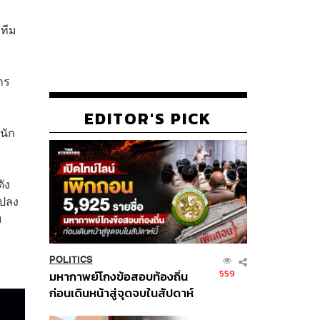
งทีม
าร
EDITOR'S PICK
นัก
ดัง
แปลง
ม
POLITICS
559
มหากาพย์โกงข้อสอบท้องถิ่น
ก่อนเดินหน้าสู่จุดจบในสัปดาห์
นี้