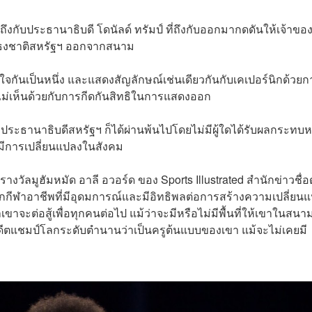
กับประธานาธิบดี โดนัลด์ ทรัมป์ ที่ถึงกับออกมากดดันให้เจ้าขอ
พธงชาติสหรัฐฯ ออกจากสนาม
ใจกันเป็นหนึ่ง และแสดงสัญลักษณ์เช่นเดียวกันกับเคเปอร์นิกด้วยก
่ไม่เห็นด้วยกับการกีดกันสิทธิในการแสดงออก
ะธานาธิบดีสหรัฐฯ ก็ได้ผ่านพ้นไปโดยไม่มีผู้ใดได้รับผลกระทบห
ให้มีการเปลี่ยนแปลงในสังคม
ับรางวัลมูฮัมหมัด อาลี อวอร์ด ของ Sports Illustrated สำนักข่าวชื่อ
ูนักกีฬาอาชีพที่มีอุดมการณ์และมีอิทธิพลต่อการสร้างความเปลี่ยน
ขาจะต่อสู้เพื่อทุกคนต่อไป แม้ว่าจะมีหรือไม่มีพื้นที่ให้เขาในสนา
ี อดีตแชมป์โลกระดับตำนานว่าเป็นครูต้นแบบของเขา แม้จะไม่เคยมี