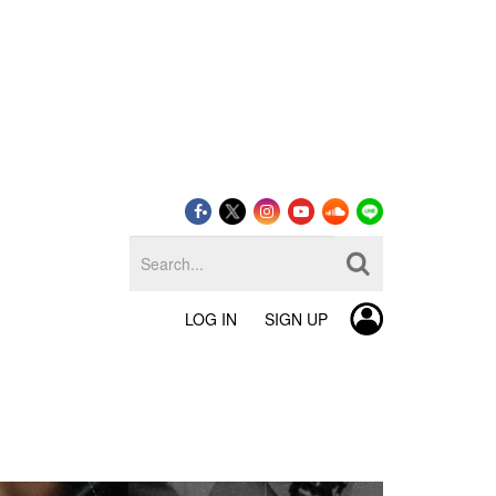
LOG IN
SIGN UP