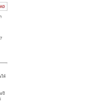
EAD
ัก
17
นให้
อปี
ิ