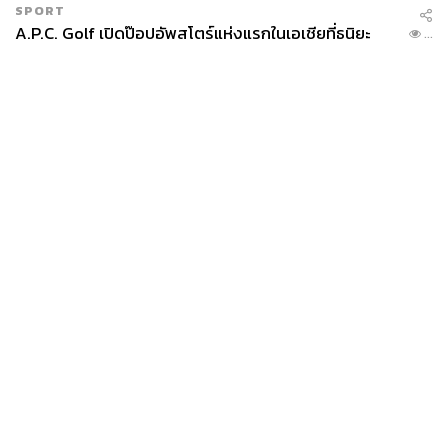
SPORT
A.P.C. Golf เปิดป๊อปอัพสโตร์แห่งแรกในเอเชียที่ธนิยะ
...
News
Wealth
Pop
Podcast
Video
Now
Opinion
Careers
Events
Privacy
About
Contact
Policy
FOR
ADVERTISING
MEMBERSHIP