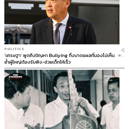
POLITICS
‘เศรษฐา’ พูดถึงปัญหา Bullying ทิ้งบาดแผลที่มองไม่เห็น
...
ย้ำผู้ใหญ่ต้องรับฟัง-ช่วยเด็กให้เร็ว