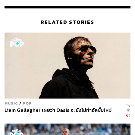
RELATED STORIES
235
ABOUT THE AUTHOR
ภัทรณกัญ อนันเต่า
กองบรรณาธิการคัลเจอร์ สำนักข่าว THE
STANDARD
MUSIC
/
POP
Liam Gallagher เผยว่า Oasis จะยังไม่ทำอัลบั้มใหม่
92