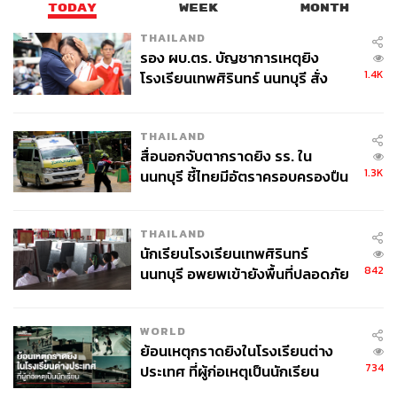
TODAY
WEEK
MONTH
THAILAND
รอง ผบ.ตร. บัญชาการเหตุยิง
1.4K
โรงเรียนเทพศิรินทร์ นนทบุรี สั่ง
ค้นหา 2 รอบยืนยันไร้คนติดค้าง พบ
ศพปู่-ย่าที่บ้านพักผู้ก่อเหตุ
THAILAND
สื่อนอกจับตากราดยิง รร. ใน
1.3K
นนทบุรี ชี้ไทยมีอัตราครอบครองปืน
สูงในระดับต้นของภูมิภาค
THAILAND
นักเรียนโรงเรียนเทพศิรินทร์
842
นนทบุรี อพยพเข้ายังพื้นที่ปลอดภัย
ชั่วคราว หลังเหตุใช้อาวุธปืนภายใน
โรงเรียนคลี่คลาย
WORLD
ย้อนเหตุกราดยิงในโรงเรียนต่าง
734
ประเทศ ที่ผู้ก่อเหตุเป็นนักเรียน