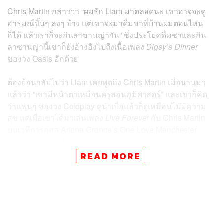
Chris Martin กล่าวว่า “ผมรัก Liam มาตลอดนะ เขาอาจจะดู
อารมณ์ขึ้นๆ ลงๆ บ้าง แต่เขาจะมาดื่มชาที่บ้านผมตอนไหน
ก็ได้ แล้วเราก็จะกินลาซานญ่ากัน” ซึ่งประโยคดื่มชาและกิน
ลาซานญ่านี้เขาก็ยังอ้างอิงไปถึงเนื้อเพลง
Digsy’s Dinner
ของวง Oasis อีกด้วย
ต้องย้อนกลับไปว่า Liam เคยพูดถึง Chris Martin เมื่อนานมา
แล้วว่า “เขามีหน้าตาเหมือนครูสอนภูมิศาสตร์” และเขาก็คิด
ว่าแฟนๆ ของวง Coldplay ดูน่าเบื่อแล้วก็ดูเหมือนไม่มีความ
สุข แต่เมื่อเขาได้มาเล่นเพลง
Live Forever
กับ Chris Martin
บนเวทีการกุศล Ariana Grande’s One Love Manchester
Concert ในช่วงปี 2017 เขาก็เผยว่า เขาขอโทษต่อ Chris
Martin และถอนคำพูดทั้งหมดที่เคยพูดเกี่ยวกับเขาแล้ว
READ MORE
อย่างไรก็ตาม Chris Martin ก็ให้สัมภาษณ์ว่าเขาไม่ได้เป็นคน
ที่จะสร้างประเด็นกับศิลปินคนอื่นๆ เพราะมีครั้งหนึ่งที่เขาเคย
พูดไม่ดีออกไปกับ Bobby Gillespie เมื่อปี 2000 ซึ่งทุกวันนี้
เขาก็ยังรู้สึกผิดและขอโทษศิลปินคนนั้นทุกครั้งเมื่อได้เจอด้วย