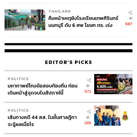
THAILAND
คืบหน้าเหตุยิงโรงเรียนเทพศิรินทร์
687
นนทบุรี ดับ 6 ศพ โฆษก ตร. เร่ง
สอบปมขโมยปืนปู่ก่อเหตุ
EDITOR'S PICKS
POLITICS
มหากาพย์โกงข้อสอบท้องถิ่น ก่อน
572
เดินหน้าสู่จุดจบในสัปดาห์นี้
POLITICS
เส้นทางคดี 44 สส. ในชั้นศาลฎีกา
205
จะรู้ผลเมื่อไร