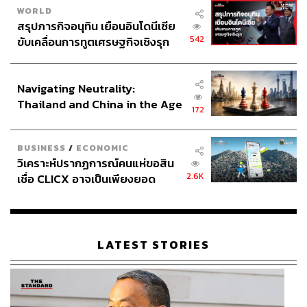
WORLD
สรุปภารกิจอนุทิน เยือนอินโดนีเซีย
542
ขับเคลื่อนการทูตเศรษฐกิจเชิงรุก
ประกาศหุ้นส่วนยุทธศาสตร์ไทย –
อินโดนีเซีย
Navigating Neutrality:
Thailand and China in the Age
172
of a New Global Order
BUSINESS
/
ECONOMIC
วิเคราะห์ปรากฏการณ์คนแห่ขอสิน
2.6K
เชื่อ CLICX อาจเป็นเพียงยอด
ภูเขาน้ำแข็ง ของปัญหาหนี้ครัว
เรือนไทยที่ถูกซุกไว้
LATEST STORIES