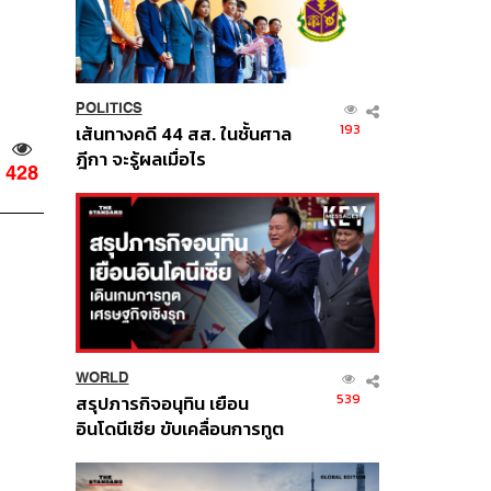
POLITICS
193
เส้นทางคดี 44 สส. ในชั้นศาล
ฎีกา จะรู้ผลเมื่อไร
428
WORLD
539
สรุปภารกิจอนุทิน เยือน
อินโดนีเซีย ขับเคลื่อนการทูต
เศรษฐกิจเชิงรุก ประกาศหุ้น
ส่วนยุทธศาสตร์ไทย –