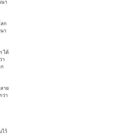
ัฒนา
โลก
ัฒนา
n ได้
ว่า
าก
กลาย
กว่า
บไว้