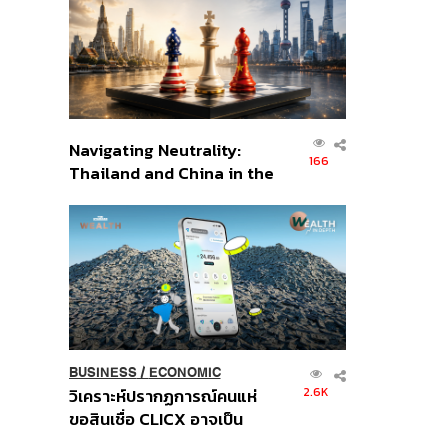
อินโดนีเซีย
Navigating Neutrality:
166
Thailand and China in the
Age of a New Global
Order
BUSINESS
/
ECONOMIC
2.6K
วิเคราะห์ปรากฏการณ์คนแห่
ขอสินเชื่อ CLICX อาจเป็น
เพียงยอดภูเขาน้ำแข็ง ของ