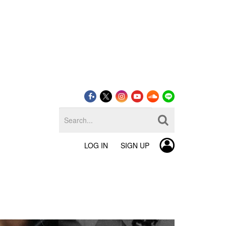
LOG IN
SIGN UP