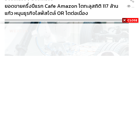
ยอดขายครึ่งปีแรก Cafe Amazon โตทะลุสถิติ 117 ล้าน
...
แก้ว หนุนธุรกิจไลฟ์สไตล์ OR โตต่อเนื่อง
BUSINESS
/
ECONOMIC
‘เอกนิติ’ เล็งงัดมาตรการใหม่ ลดภาษีสรรพสามิต หวังดึง
...
ผู้ผลิต EV มาตั้งโรงงานในไทย