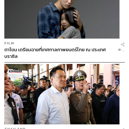
FILM
ตาโขน เตรียมฉายที่เทศกาลภาพยนตร์ไทย ณ ประเทศ
...
บราซิล
THAILAND