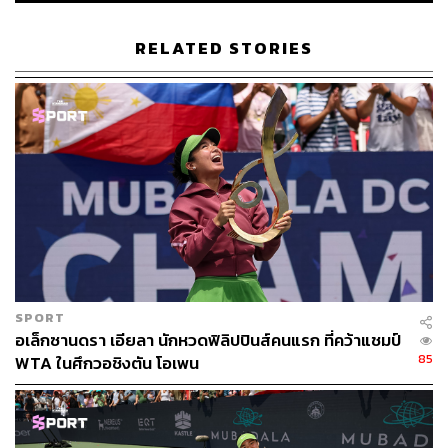
TAGS:
US Open
Coco Gauff
กีฬาเทนนิส
RELATED STORIES
Aryna Sabalenka
110
ABOUT THE AUTHOR
SPORT
อเล็กซานดรา เอียลา นักหวดฟิลิปปินส์คนแรก ที่คว้าแชมป์
สมศักดิ์ จันทวิชชประภา
85
WTA ในศึกวอชิงตัน โอเพน
โปรดิวเซอร์ คอลัมนิสต์ และบรรณาธิการ ผู้
หลงใหลในความตื่นเต้นของกีฬาและความ
สงบของการอ่านหนังสือเงียบๆ