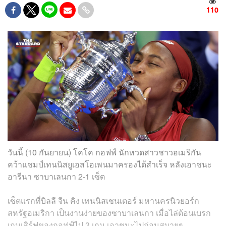
110
วันนี้ (10 กันยายน) โคโค กอฟฟ์ นักหวดสาวชาวอเมริกัน
คว้าแชมป์เทนนิสยูเอสโอเพนมาครองได้สำเร็จ หลังเอาชนะ
อารีนา ซาบาเลนกา 2-1 เซ็ต
เซ็ตแรกที่บิลลี จีน คิง เทนนิสเชนเตอร์ มหานครนิวยอร์ก
สหรัฐอเมริกา เป็นงานง่ายของซาบาเลนกา เมื่อไล่ต้อนเบรก
เกมเสิร์ฟของกอฟฟ์ไป 3 เกม เอาชนะไปก่อนสบายๆ