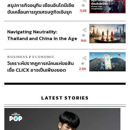
สรุปภารกิจอนุทิน เยือนอินโดนีเซีย
538
ขับเคลื่อนการทูตเศรษฐกิจเชิงรุก
ประกาศหุ้นส่วนยุทธศาสตร์ไทย –
อินโดนีเซีย
Navigating Neutrality:
Thailand and China in the Age
166
of a New Global Order
BUSINESS
/
ECONOMIC
วิเคราะห์ปรากฏการณ์คนแห่ขอสิน
2.6K
เชื่อ CLICX อาจเป็นเพียงยอด
ภูเขาน้ำแข็ง ของปัญหาหนี้ครัว
เรือนไทยที่ถูกซุกไว้
LATEST STORIES