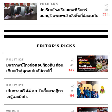
THAILAND
จ่ายหนี้-แอบระบุแบรนด์
นักเรียนโรงเรียนเทพศิรินทร์
774
นนทบุรี อพยพเข้ายังพื้นที่ปลอดภัย
ชั่วคราว หลังเหตุใช้อาวุธปืนภายใน
โรงเรียนคลี่คลาย
EDITOR'S PICKS
POLITICS
มหากาพย์โกงข้อสอบท้องถิ่น ก่อน
558
เดินหน้าสู่จุดจบในสัปดาห์นี้
POLITICS
เส้นทางคดี 44 สส. ในชั้นศาลฎีกา
193
จะรู้ผลเมื่อไร
WORLD