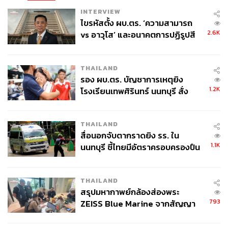
INTERVIEW
ไขรหัสตั้ง ผบ.ตร. ‘ความสามารถ
2.6K
vs อาวุโส’ และอนาคตการปฏิรูปสี
กากี กับ พล.ต.อ. เอก อังสนานนท์
THAILAND
รอง ผบ.ตร. บัญชาการเหตุยิง
1.2K
โรงเรียนเทพศิรินทร์ นนทบุรี สั่ง
ค้นหา 2 รอบยืนยันไร้คนติดค้าง พบ
ศพปู่-ย่าที่บ้านพักผู้ก่อเหตุ
THAILAND
สื่อนอกจับตากราดยิง รร. ใน
1.1K
นนทบุรี ชี้ไทยมีอัตราครอบครองปืน
สูงในระดับต้นของภูมิภาค
THAILAND
สรุปมหากาพย์กล้องส่องพระ
793
ZEISS Blue Marine จากสัญญา
ผลิต 8.3 ล้าน สู่ข้อพิพาท ‘มา
เวลล์ฯ’ ฟ้อง ‘โทน บางแค’ ผิดนัด