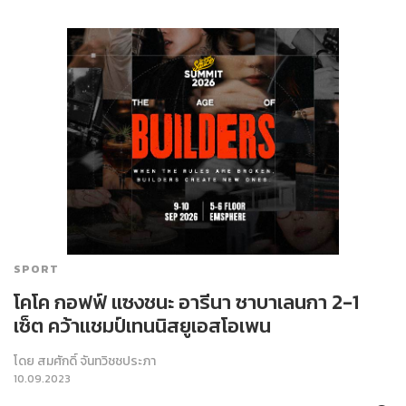
SPORT
โคโค กอฟฟ์ แซงชนะ อารีนา ซาบาเลนกา 2-1
เซ็ต คว้าแชมป์เทนนิสยูเอสโอเพน
โดย
สมศักดิ์ จันทวิชชประภา
10.09.2023