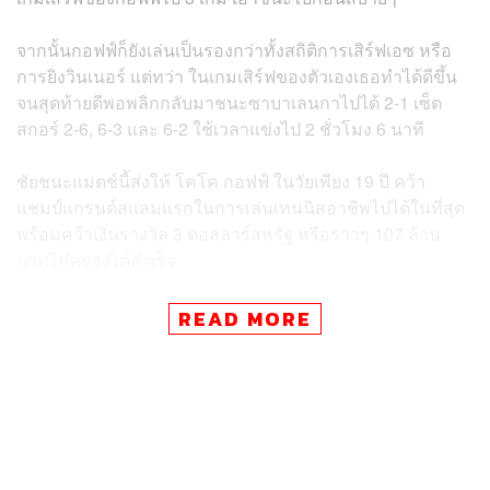
จากนั้นกอฟฟ์ก็ยังเล่นเป็นรองกว่าทั้งสถิติการเสิร์ฟเอซ หรือ
การยิงวินเนอร์ แต่ทว่า ในเกมเสิร์ฟของตัวเองเธอทำได้ดีขึ้น
จนสุดท้ายดีพอพลิกกลับมาชนะซาบาเลนกาไปได้ 2-1 เซ็ต
สกอร์ 2-6, 6-3 และ 6-2 ใช้เวลาแข่งไป 2 ชั่วโมง 6 นาที
ชัยชนะแมตช์นี้ส่งให้ โคโค กอฟฟ์ ในวัยเพียง 19 ปี คว้า
แชมป์แกรนด์สแลมแรกในการเล่นเทนนิสอาชีพไปได้ในที่สุด
พร้อมคว้าเงินรางวัล 3 ดอลลาร์สหรัฐ หรือราวๆ 107 ล้าน
บาทไปครองได้สำเร็จ
หลังจากรับรางวัล โคโค กอฟฟ์ เปิดใจในพิธีรับถ้วยแชมป์
READ MORE
ครั้งแรกของเธอ ว่า “ขอขอบคุณพวกที่ไม่เคยเชื่อมั่นในฝีมือ
ฉันเลย เมื่อเดือนก่อน ฉันคว้าแชมป์การแข่งขันระดับ 500
แล้วก็มีคนบอกว่า ฉันคงจะอยู่เพียงแค่นี้แหละ 2 สัปดาห์ที่
แล้ว ฉันได้แชมป์ระดับมาสเตอร์ส แล้วก็มีคนมาบอกอีกว่า
เต็มที่ก็คงได้แค่นี้ และตอนนี้ฉันมาอยู่ตรงนี้ พร้อมกับถ้วย
แชมป์ยูเอสโอเพน พวกเขาเหล่านี้คิดจะเอาน้ำมาดับไฟในตัว