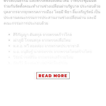
พรรคเป็นธรรม และพรรคพลังสังคมใหม่ ว่าที่ประชุมมีมติ
ร่วมกันจัดตั้งคณะทำงานช่วงเปลี่ยนผ่านรัฐบาล ประกอบด้วย
บุคลากรจากทุกพรรคการเมือง โดยมี พิธา ลิ้มเจริญรัตน์ เป็น
ประธานคณะกรรมการประสานงานช่วงเปลี่ยนผ่าน และมี
คณะกรรมการประกอบด้วย
ศิริกัญญา ตันสกุล จากพรรคก้าวไกล
เผ่าภูมิ โรจนสกุล จากพรรคเพื่อไทย
พ.ต.อ. ทวี สอดส่อง จากพรรคประชาชาติ
น.อ. อนุดิษฐ์ นาครทรรพ จากพรรคไทยสร้างไทย
วิรัตน์ วรศสิริน
จากพรรคเสรีรวมไทย
กัณวีร์ สืบแสง จากพรรคเป็นธรรม
วสวรรธน์ พวงพรศรี จากพรรคเพื่อไทรวมพลัง
เชาวฤทธิ์ ขจรพงศ์กีรติ จากพรรคพลังสังคมใหม่
READ MORE
ทั้งนี้ การประชุมพรรคร่วมรัฐบาลครั้งต่อไปจัดขึ้นในวัน
อังคารที่ 6 มิถุนายน ณ ที่ทำการพรรคเพื่อไทย
นอกจากนี้ ที่ประชุมยังเห็นชอบให้ตั้งคณะทำงานขึ้นมาใหม่