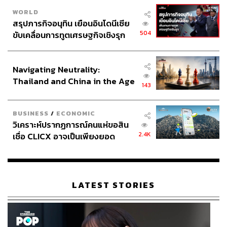
WORLD
สรุปภารกิจอนุทิน เยือนอินโดนีเซีย
63
504
ขับเคลื่อนการทูตเศรษฐกิจเชิงรุก
ประกาศหุ้นส่วนยุทธศาสตร์ไทย –
อินโดนีเซีย
ABOUT THE AUTHOR
Navigating Neutrality:
Thailand and China in the Age
THE STANDARD TEAM
143
of a New Global Order
กองบรรณาธิการ THE STANDARD
BUSINESS
/
ECONOMIC
ABOUT THE PHOTOGRAPHER
วิเคราะห์ปรากฏการณ์คนแห่ขอสิน
2.4K
เชื่อ CLICX อาจเป็นเพียงยอด
ชาติกล้า สำเนียงแจ่ม
ภูเขาน้ำแข็ง ของปัญหาหนี้ครัว
ช่างภาพข่าว ประจำสำนักข่าว THE
STANDARD
เรือนไทยที่ถูกซุกไว้
LATEST STORIES