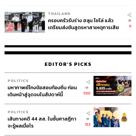
โลกภายใน 6 วัน
THAILAND
ครอบครัวรับร่าง ฮลุน โซโล่ แล้ว
0
เตรียมส่งชันสูตรหาสาเหตุการเสีย
ชีวิต
EDITOR'S PICKS
TAGS:
พรรคก้าวไกล
พรรคไทยสร้างไทย
พรรคเป็นธรรม
เลือกตั้ง 2566
พรรคพลังสังคมใหม่
พรรคเพื่อไทย
POLITICS
พรรคเพื่อไทรวมพลัง
พรรคร่วมรัฐบาล
มหากาพย์โกงข้อสอบท้องถิ่น ก่อน
พรรคเสรีรวมไทย
ทิม-พิธา ลิ้มเจริญรัตน์
500
เดินหน้าสู่จุดจบในสัปดาห์นี้
พรรคประชาชาติ
การจัดตั้งรัฐบาล
POLITICS
เส้นทางคดี 44 สส. ในชั้นศาลฎีกา
153
จะรู้ผลเมื่อไร