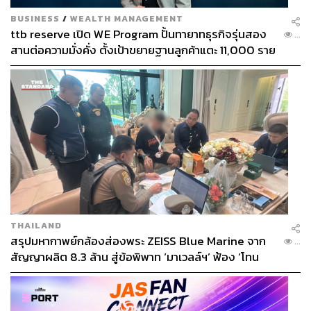
BUSINESS
/
WEALTH MANAGEMENT
ttb reserve เปิด WE Program ปั้นทายาทธุรกิจรุ่นสอง
...
สานต่อความมั่งคั่ง ตั้งเป้าขยายฐานลูกค้าแตะ 11,000 ราย
ดัน AUM เติบโต 10% ต่อปีในอีก 3-5 ปีข้างหน้า
THAILAND
สรุปมหากาพย์กล้องส่องพระ ZEISS Blue Marine จาก
...
สัญญาผลิต 8.3 ล้าน สู่ข้อพิพาท ‘มาเวลล์ฯ’ ฟ้อง ‘โทน
บางแค’ ผิดนัดจ่ายหนี้-แอบระบุแบรนด์