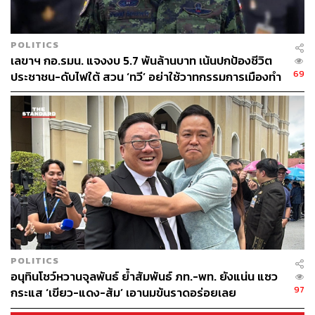
POLITICS
เลขาฯ กอ.รมน. แจงงบ 5.7 พันล้านบาท เน้นปกป้องชีวิต
69
ประชาชน-ดับไฟใต้ สวน ‘ทวี’ อย่าใช้วาทกรรมการเมืองทำ
คนทำงานเสียกำลังใจ
POLITICS
อนุทินโชว์หวานจุลพันธ์ ย้ำสัมพันธ์ ภท.-พท. ยังแน่น แซว
97
กระแส ‘เขียว-แดง-ส้ม’ เอานมข้นราดอร่อยเลย