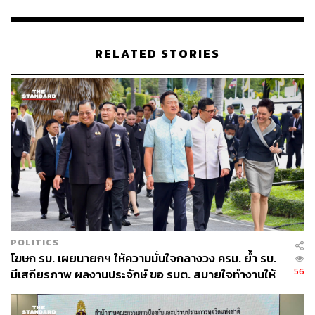
สำหรับวันนี้ตั้งไปแล้ว 7 คณะจาก 23 ข้อ สัปดาห์หน้าจะ
ประชุมกันอีก เพื่อให้ได้บุคลากรที่เชี่ยวชาญเข้ามาในคณะ
ทำงานภายในเวลาก่อนที่จะสามารถเปิดประชุมสภาได้
RELATED STORIES
“ยืนยันว่าการทำงานของเราเป็นไปได้ด้วยดี เราจะสามัคคีกัน
และตั้งใจทำงานเพื่อแก้ไขปัญหาพี่น้องประชาชนมากที่สุด
บริการจัดสรรตำแหน่งบริหารจะเกิดขึ้นหลังทำงานร่วมกัน
โดยยึดปัญหาของประชาชนเป็นตัวตั้ง ส่วนตำแหน่งประธาน
สภา ทางพรรคก้าวไกลและพรรคเพื่อไทยจะไปตกลงกัน โดย
ยืนยันว่าเรื่องนี้จะไม่เป็นอุปสรรคในการจัดตั้งรัฐบาล” พิธา
กล่าว
ในฐานะประธานคณะกรรมการฯ พิธากล่าวต่อว่า ขณะนี้
กกต. ได้ประกาศผลการเลือกตั้งเป็นทางการแล้ว หรือเพียง
ประกาศรับรองสมาชิกสภาผู้แทนราษฎร (ส.ส.) หวังว่า กกต.
POLITICS
จะใช้เวลาไม่นานในการรับรอง ส.ส. ซึ่งจะทำให้การจัดตั้ง
โฆษก รบ. เผยนายกฯ ให้ความมั่นใจกลางวง ครม. ย้ำ รบ.
รัฐบาลใหม่เกิดขึ้นได้โดยเร็ว
56
มีเสถียรภาพ ผลงานประจักษ์ ขอ รมต. สบายใจทำงานให้
เต็มที่ อย่าหวั่นไหวคำถามยุยง
ทั้งนี้ ช่วงหนึ่งของการแถลงข่าว ทั้งพิธาและ นพ.ชลน่าน ศรี