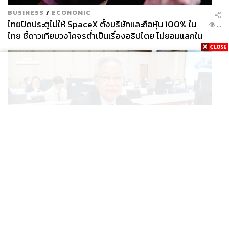
BUSINESS
/
ECONOMIC
ไทยปิดประตูไม่ให้ SpaceX ตั้งบริษัทและถือหุ้น 100% ใน
...
ไทย ชี้ดาวเทียมวงโคจรต่ำเป็นเรื่องอธิปไตย ไม่ยอมแลกใน
โต๊ะเจรจาการค้า
THAILAND
อธิบดีกรมอุทยานฯ สั่งตั้งกรรมการสอบหัวหน้าสิมิลัน ปม
...
ปล่อย ‘วีระ’ เข้าพักแรม ทั้งที่ประกาศห้ามค้างคืนตั้งแต่ปี 61