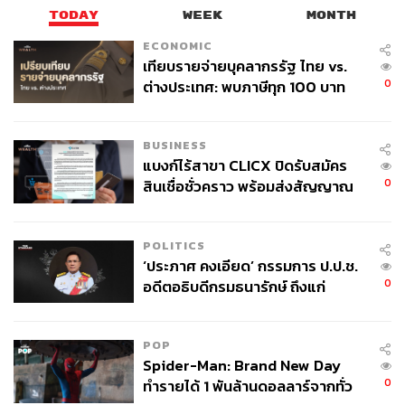
TODAY
WEEK
MONTH
ECONOMIC
เทียบรายจ่ายบุคลากรรัฐ ไทย vs.
0
ต่างประเทศ: พบภาษีทุก 100 บาท
ของคนไทยใช้ไปกับข้าราชการเฉียด
40 บาท
BUSINESS
แบงก์ไร้สาขา CLICX ปิดรับสมัคร
0
สินเชื่อชั่วคราว พร้อมส่งสัญญาณ
เตือนกลุ่มกู้เงินผิดวัตถุประสงค์-ให้
ข้อมูลเท็จ เตรียมดำเนินคดีเด็ดขาด
POLITICS
‘ประภาศ คงเอียด’ กรรมการ ป.ป.ช.
0
อดีตอธิบดีกรมธนารักษ์ ถึงแก่
อนิจกรรม
POP
Spider-Man: Brand New Day
0
ทำรายได้ 1 พันล้านดอลลาร์จากทั่ว