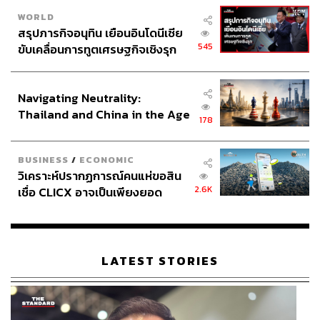
TAGS:
สภาคองเกรส
United Kingdom
ประเทศไทย
WORLD
THE STANDARD
USA
Iran
Malaysia
สรุปภารกิจอนุทิน เยือนอินโดนีเซีย
เชียงใหม่
ราคาน้ำมัน
เศรษฐกิจโลก
545
ขับเคลื่อนการทูตเศรษฐกิจเชิงรุก
ประกาศหุ้นส่วนยุทธศาสตร์ไทย –
อินโดนีเซีย
Navigating Neutrality:
Thailand and China in the Age
178
of a New Global Order
BUSINESS
/
ECONOMIC
275
วิเคราะห์ปรากฏการณ์คนแห่ขอสิน
2.6K
เชื่อ CLICX อาจเป็นเพียงยอด
ภูเขาน้ำแข็ง ของปัญหาหนี้ครัว
ABOUT THE AUTHOR
เรือนไทยที่ถูกซุกไว้
พงศ์มนัส ทาศิริ
LATEST STORIES
ช่างภาพประจำการเชียงใหม่ สำนักข่าว THE
STANDARD
ABOUT THE PHOTOGRAPHER