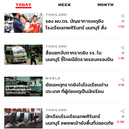
TODAY
WEEK
MONTH
THAILAND
รอง ผบ.ตร. บัญชาการเหตุยิง
1.5K
โรงเรียนเทพศิรินทร์ นนทบุรี สั่ง
ค้นหา 2 รอบยืนยันไร้คนติดค้าง พบ
ศพปู่-ย่าที่บ้านพักผู้ก่อเหตุ
THAILAND
สื่อนอกจับตากราดยิง รร. ใน
1.4K
นนทบุรี ชี้ไทยมีอัตราครอบครองปืน
สูงในระดับต้นของภูมิภาค
WORLD
ย้อนเหตุกราดยิงในโรงเรียนต่าง
1K
ประเทศ ที่ผู้ก่อเหตุเป็นนักเรียน
THAILAND
นักเรียนโรงเรียนเทพศิรินทร์
0.9K
นนทบุรี อพยพเข้ายังพื้นที่ปลอดภัย