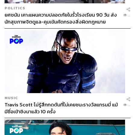
POLITICS
ยศชนัน เคาะแผนความปลอดภัยในรั้วโรงเรียน 90 วัน ส่ง
...
นักสุขภาพจิตดูแล-คุมเข้มคัดกรองสิ่งผิดกฎหมาย
MUSIC
Travis Scott ไม่รู้สึกกดดันที่ไม่เคยชนะรางวัลแกรมมี่ แม้
...
มีชื่อเข้าชิงมาแล้ว 10 ครั้ง