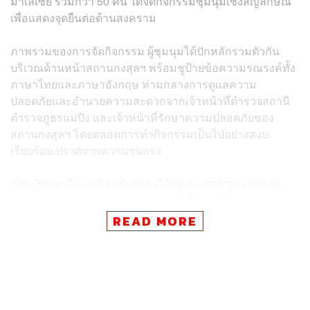
มาเลเซีย รวมกว่า 50 คน ได้จัดกิจกรรมชุมนุมเชิงสัญลักษณ์
เพื่อแสดงจุดยืนต่อต้านสงคราม
ภาพรวมของการจัดกิจกรรม ผู้ชุมนุมได้ปักหลักรวมตัวกัน
บริเวณด้านหน้าสถานกงสุลฯ พร้อมชูป้ายข้อความรณรงค์ทั้ง
ภาษาไทยและภาษาอังกฤษ ท่ามกลางการดูแลความ
ปลอดภัยและอำนวยความสะดวกจากเจ้าหน้าที่ตำรวจสถานี
ตำรวจภูธรแม่ปิง และเจ้าหน้าที่รักษาความปลอดภัยของ
สถานกงสุลฯ โดยตลอดการทำกิจกรรมเป็นไปอย่างสงบ
เรียบร้อย ปราศจากความรุนแรง
กลุ่มผู้ชุมนุมได้ส่งเสียงเรียกร้องให้รัฐบาลสหรัฐอเมริกายุติ
การใช้กำลังทางทหาร และหันกลับมายึดมั่นในหลักการ
ประชาธิปไตย โดยทางกลุ่มระบุว่า การเปิดฉากสู้รบกับ
สาธา
READ MORE
รณรัฐอิสลามอิหร่าน
ขาดความชอบธรรมทางกฎหมาย ไม่
ผ่านการอนุมัติจากสภาคองเกรส และไม่มีการชี้แจงเหตุผล
ต่อสาธารณชนอย่างโปร่งใสและชัดเจนเพียงพอ
นอกจากประเด็นด้านความชอบธรรมในการก่อสงคราม กลุ่ม