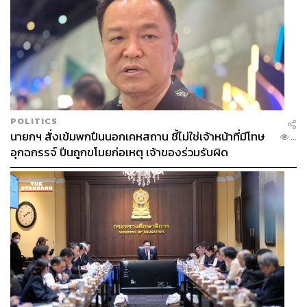
พงศ์มนัส ทาศิริ
ช่างภาพประจำการเชียงใหม่ สำนักข่าว THE
STANDARD
POLITICS
นายกฯ สั่งเข้มพกปืนนอกเคหสถาน ชี้ไม่ใช่เจ้าหน้าที่มีโทษ
...
อุกฉกรรจ์ ปืนถูกขโมยก่อเหตุ เจ้าของร่วมรับผิด