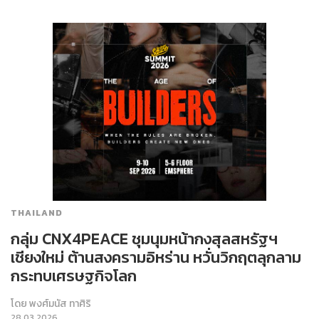
THAILAND
กลุ่ม CNX4PEACE ชุมนุมหน้ากงสุลสหรัฐฯ
เชียงใหม่ ต้านสงครามอิหร่าน หวั่นวิกฤตลุกลาม
กระทบเศรษฐกิจโลก
โดย
พงศ์มนัส ทาศิริ
28.03.2026