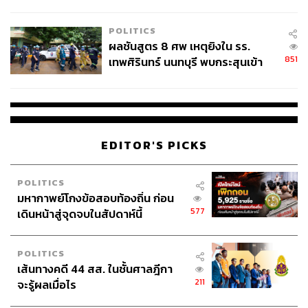
ชั่วคราว หลังเหตุใช้อาวุธปืนภายใน
โรงเรียนคลี่คลาย
POLITICS
ผลชันสูตร 8 ศพ เหตุยิงใน รร.
851
เทพศิรินทร์ นนทบุรี พบกระสุนเข้า
จุดสำคัญ ‘ศีรษะ-หน้าอก’ ครูถูกยิง
4 นัด จากระยะไกล
EDITOR'S PICKS
POLITICS
มหากาพย์โกงข้อสอบท้องถิ่น ก่อน
577
เดินหน้าสู่จุดจบในสัปดาห์นี้
POLITICS
เส้นทางคดี 44 สส. ในชั้นศาลฎีกา
211
จะรู้ผลเมื่อไร