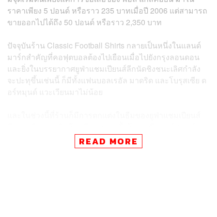
ราคาเพียง 5 ปอนด์ หรือราว 235 บาทเมื่อปี 2006 แต่สามารถ
ขายออกไปได้ถึง 50 ปอนด์ หรือราว 2,350 บาท
ปัจจุบันร้าน Classic Football Shirts กลายเป็นหนึ่งในแลนด์
มาร์กสำคัญที่คอฟุตบอลต้องไปเยือนเมื่อไปยังกรุงลอนดอน
และยิ่งในบรรยากาศยูฟ่าแชมเปียนส์ลีกนัดชิงชนะเลิศกำลัง
จะปะทุขึ้นเช่นนี้ ก็มีทั้งแฟนบอลเรอัล มาดริด และโบรุสเซีย ด
อร์ทมุนด์ แวะเวียนมาไม่น้อย
และในช่วงนี้ที่ร้านก็มีการตกแต่งในธีมของยูฟ่าแชมเปียนส์
ลีกรอบชิงชนะเลิศ โดยมีการขายเสื้อโบรุสเซีย ดอร์ทมุนด์
และเรอัล มาดริด คู่ชิงชนะเลิศที่จะมีการเตะกันที่เวมบลีย์ใน
READ MORE
วันเสาร์นี้ด้วย
ขณะที่สื่อมวลชนบางส่วนก็มาทำข่าว และสำรวจความคิด
เห็นของแฟนฟุตบอลในร้านนี้ โดยถามว่าใครจะเป็นแชมป์ใน
ถ้วย Big Ears ปีนี้