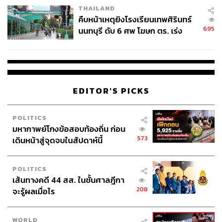
THAILAND
คืบหน้าเหตุยิงโรงเรียนเทพศิรินทร์
695
นนทบุรี ดับ 6 ศพ โฆษก ตร. เร่ง
สอบปมขโมยปืนปู่ก่อเหตุ
EDITOR'S PICKS
POLITICS
มหากาพย์โกงข้อสอบท้องถิ่น ก่อน
573
เดินหน้าสู่จุดจบในสัปดาห์นี้
POLITICS
เส้นทางคดี 44 สส. ในชั้นศาลฎีกา
208
จะรู้ผลเมื่อไร
WORLD