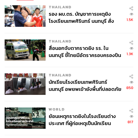
THAILAND
รอง ผบ.ตร. บัญชาการเหตุยิง
1.5K
โรงเรียนเทพศิรินทร์ นนทบุรี สั่ง
ค้นหา 2 รอบยืนยันไร้คนติดค้าง พบ
ศพปู่-ย่าที่บ้านพักผู้ก่อเหตุ
THAILAND
สื่อนอกจับตากราดยิง รร. ใน
1.3K
นนทบุรี ชี้ไทยมีอัตราครอบครองปืน
สูงในระดับต้นของภูมิภาค
THAILAND
นักเรียนโรงเรียนเทพศิรินทร์
850
นนทบุรี อพยพเข้ายังพื้นที่ปลอดภัย
ชั่วคราว หลังเหตุใช้อาวุธปืนภายใน
โรงเรียนคลี่คลาย
WORLD
ย้อนเหตุกราดยิงในโรงเรียนต่าง
817
ประเทศ ที่ผู้ก่อเหตุเป็นนักเรียน