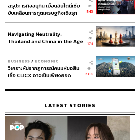
สรุปภารกิจอนุทิน เยือนอินโดนีเซีย
543
ขับเคลื่อนการทูตเศรษฐกิจเชิงรุก
ประกาศหุ้นส่วนยุทธศาสตร์ไทย –
อินโดนีเซีย
Navigating Neutrality:
Thailand and China in the Age
174
of a New Global Order
BUSINESS
/
ECONOMIC
วิเคราะห์ปรากฏการณ์คนแห่ขอสิน
2.6K
เชื่อ CLICX อาจเป็นเพียงยอด
ภูเขาน้ำแข็ง ของปัญหาหนี้ครัว
เรือนไทยที่ถูกซุกไว้
LATEST STORIES