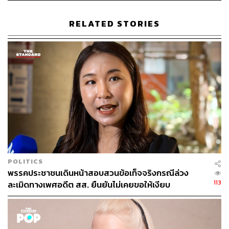
RELATED STORIES
310
ABOUT THE AUTHOR
ภัทรณกัญ อนันเต่า
กองบรรณาธิการคัลเจอร์ สำนักข่าว THE
STANDARD
POLITICS
พรรคประชาชนเดินหน้าสอบสวนข้อเท็จจริงกรณีล่วง
113
ละเมิดทางเพศอดีต สส. ยืนยันไม่เคยขอให้เงียบ