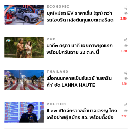
ECONOMIC
ยุคใหม่รถ EV ราคาเริ่ม (ถูก) กว่า
2.5K
รถไฮบริด หลังต้นทุนแบตเตอรี่ลด
ลง - จีนแห่บุกตลาดเกิดใหม่
POP
นาคี๓ ครุฑา นาคี เผยภาพชุดแรก
1.2K
พร้อมปักวันฉาย 22 ต.ค. นี้
THAILAND
เมื่อถนนกลายเป็นรันเวย์ ‘แยกริน
1.1K
คำ’ จัด LANNA HAUTE
COUTURE กลางสายฝน
POLITICS
iLaw เปิดจักรวาลอำนาจเจริญ โยง
220
เครือข่ายผู้สมัคร สว. พร้อมตั้งข้อ
สังเกตลงสมัครตรงคุณสมบัติหรือ
ไม่