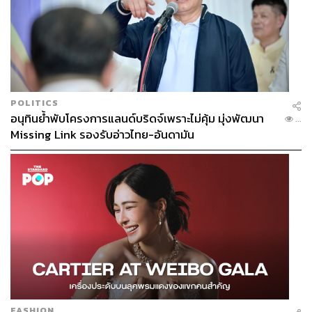
POLITICS
อนุทินย้ำพับโครงการแลนด์บริดจ์เพราะไม่คุ้ม มุ่งพัฒนา
...
Missing Link รองรับอ่าวไทย-อันดามัน
FASHION