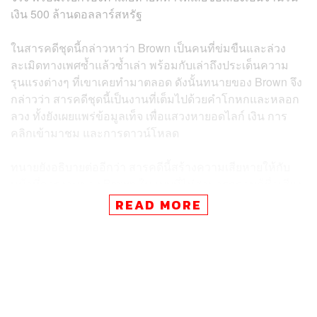
เงิน 500 ล้านดอลลาร์สหรัฐ
ในสารคดีชุดนี้กล่าวหาว่า Brown เป็นคนที่ข่มขืนและล่วง
ละเมิดทางเพศซ้ำแล้วซ้ำเล่า พร้อมกับเล่าถึงประเด็นความ
รุนแรงต่างๆ ที่เขาเคยทำมาตลอด ดังนั้นทนายของ Brown จึง
กล่าวว่า สารคดีชุดนี้เป็นงานที่เต็มไปด้วยคำโกหกและหลอก
ลวง ทั้งยังเผยแพร่ข้อมูลเท็จ เพื่อแสวงหายอดไลก์ เงิน การ
คลิกเข้ามาชม และการดาวน์โหลด
ทนายยังอธิบายต่ออีกว่า สารคดีนี้สร้างความเสียหายให้กับ
หน้าที่การงานของ Brown ในแบบที่ไม่สามารถกอบกู้ชื่อเสียง
คืนมาได้อีกต่อไป พร้อมกับย้ำว่า เขาไม่เคยถูกตัดสินว่ามี
READ MORE
ความผิดในการก่ออาชญากรรมทางเพศ และเขาก็เคยเปิดใจ
ยอมรับพูดถึงพฤติกรรมและสิ่งที่เขาเคยทำในสารคดี
Chris
Brown: Welcome To My Life
เมื่อปี 2017 ซึ่งจากตอนนั้นเขา
ก็เติบโตมากขึ้นและปรับปรุงตัวเองแล้ว ดังนั้นหากเขาชนะคดี
นี้ เขาจะนำเงินส่วนหนึ่งไปมอบให้เหยื่อที่เคยเผชิญหน้ากับ
การล่วงละเมิดทางเพศด้วย