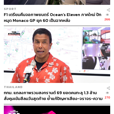
SPORT
F1 เตรียมคืนจอภาพยนตร์ Ocean’s Eleven ภาคใหม่ ปัก
266
หมุด Monaco GP ยุค 60 เป็นฉากหลัง
THAILAND
กทม. แถลงภาพรวมสงกรานต์ 69 ยอดคนทะลุ 1.3 ล้าน
270
สั่งคุมเข้มสีลมวันสุดท้าย ย้ำแก้ปัญหาเสียง-จราจร-ความ
ปลอดภัย