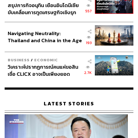
สรุปภารกิจอนุทิน เยือนอินโดนีเซีย
557
ขับเคลื่อนการทูตเศรษฐกิจเชิงรุก
ประกาศหุ้นส่วนยุทธศาสตร์ไทย –
อินโดนีเซีย
Navigating Neutrality:
Thailand and China in the Age
193
of a New Global Order
BUSINESS
/
ECONOMIC
วิเคราะห์ปรากฏการณ์คนแห่ขอสิน
2.7K
เชื่อ CLICX อาจเป็นเพียงยอด
ภูเขาน้ำแข็ง ของปัญหาหนี้ครัว
เรือนไทยที่ถูกซุกไว้
LATEST STORIES