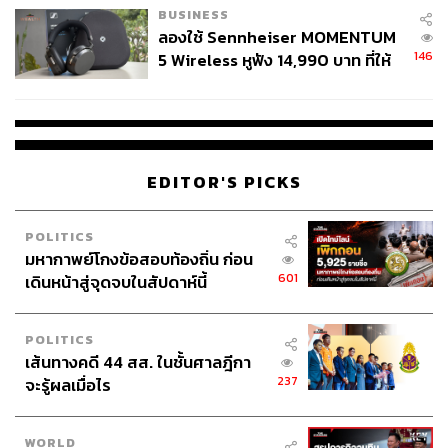
BUSINESS
ลองใช้ Sennheiser MOMENTUM
146
5 Wireless หูฟัง 14,990 บาท ที่ให้
ผู้ใช้ถอดเปลี่ยนแบตเองได้ ก่อนกฎ
EU บังคับปีหน้า
EDITOR'S PICKS
POLITICS
มหากาพย์โกงข้อสอบท้องถิ่น ก่อน
601
เดินหน้าสู่จุดจบในสัปดาห์นี้
POLITICS
เส้นทางคดี 44 สส. ในชั้นศาลฎีกา
237
จะรู้ผลเมื่อไร
WORLD