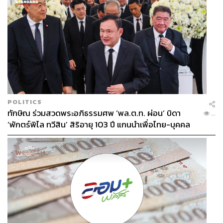
POLITICS
ทักษิณ ร่วมสวดพระอภิธรรมศพ ‘พล.ต.ท. ผ่อน’ บิดา
...
‘พักตร์พิไล ทวีสิน’ สิริอายุ 103 ปี แกนนำเพื่อไทย-บุคคล
หลากวงการร่วมอาลัย