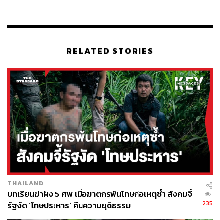
ใหญ่นั้นทราบชื่อ เฉลิมพงษ์ เกิดแก้ว อายุ 36 ปี เป็นนัก
ฟุตบอลตำแหน่งกองหลัง ทีมฟุตบอลชลบุรี เอฟซี อีกด้วย แต่
ไม่มีใครแจ้งความเอาผิดอะไร จึงได้เดินทางกลับไป เบื้องต้น
ตำรวจตั้งข้อหาวรวุฒิขับรถโดยประมาททำให้ผู้อื่นเสียชีวิต
RELATED STORIES
และบาดเจ็บ และข้อหาเมาแล้วขับ ดำเนินคดีต่อไป
โดยล่าสุด สโมสรชลบุรี
เอฟซี
ได้ออกแถลงการณ์ต่อ
เหตุการณ์ที่เกิดขึ้นว่า
“สโมสรชลบุรี เอฟซี ขอแสดงความเสียใจต่อครอบครัว คุณ
กัญญา พงษ์หัสส์บรรณ ผู้เสียชีวิต และ คุณพงษ์ ผู้บาดเจ็บ
อย่างสุดซึ้ง
“ทันทีที่ทราบข่าวเหตุการณ์ ทางผู้บริหารทีมและทุกฝ่ายที่
เกี่ยวข้องได้ร่วมหารือกัน โดยมีมาตรการดังนี้
THAILAND
บทเรียนฆ่าฝัง 5 ศพ เมื่อฆาตกรพ้นโทษก่อเหตุซ้ำ สังคมจี้
ผู้บริหารและทางสโมสร ชลบุรี เอฟซี พร้อมจะเข้าไป
235
รัฐงัด ‘โทษประหาร’ คืนความยุติธรรม
ช่วยเหลือและเยียวยาผู้บาดเจ็บ ณ ขณะนี้ ที่กำลังพัก