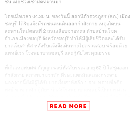
ชน เมื่อช่วงเช้ามืดที่ผ่านมา
โดยเมื่อเวลา 04.30 น. ของวันนี้ สถานีตำรวจภูธร (สภ.) เมือง
ชลบุรี ได้รับแจ้งมีรถชนคนเดินออกกำลังกาย เหตุเกิดบน
สะพานใหม่ตอนที่ 2 ถนนเลียบชายทะล ตำบลบ้านโขด
อำเภอเมืองชลบุรี จังหวัดชลบุรี ทำให้มีผู้เสียชีวิตและได้รับ
บาดเจ็บสาหัส หลังรับแจ้งจึงเดินทางไปตรวจสอบ พร้อมด้วย
แพทย์เวร โรงพยาบาลชลบุรี และกู้ภัยไตรคุณธรรม
ที่เกิดเหตุพบศพ กัญญา พงษ์หัสส์บรรณ อายุ 62 ปี ใส่ชุดออก
กำลังกาย สภาพขาขวาหัก ศีรษะแตกมันสมองกระจาย
นอกจากนี้ยังมีผู้ได้รับบาดเจ็บสาหัสอีก 1 ราย ทราบชื่อคือ
พงษ์ ขาขวาหัก กู้ภัยฯ นำส่งโรงพยาบาลชลบุรีเป็นการด่วน
ห่างออกไปประมาณ 20 เมตร เจ้าหน้าที่พบรถยนต์ ยี่ห้อโตโย
ต้า วีออส สีดำ หมายเลขทะเบียน กจ 8061 มหาสารคาม
READ MORE
สภาพด้านหน้ามีรอยชน และด้านท้ายรถพังยับเยิน โดยมี
แบงค์-วรวุฒิ สุขุนา อายุ 23 ปี นักฟุตบอลตำแหน่งผู้รักษา
ประตู ทีมฟุตบอลชลบุรี เอฟซี อ้างเป็นคนขับ สภาพคล้ายคน
เมา ตำรวจเป่าตรวจวัดแอลกอฮอล์ได้ 184 มิลลิกรัม