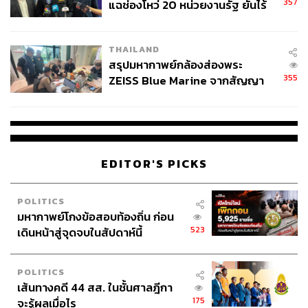
357
แฉช่องโหว่ 20 หน่วยงานรัฐ ยันไร้
นัยทางการเมือง
THAILAND
สรุปมหากาพย์กล้องส่องพระ
355
ZEISS Blue Marine จากสัญญา
ผลิต 8.3 ล้าน สู่ข้อพิพาท ‘มา
เวลล์ฯ’ ฟ้อง ‘โทน บางแค’ ผิดนัด
จ่ายหนี้-แอบระบุแบรนด์
EDITOR'S PICKS
POLITICS
มหากาพย์โกงข้อสอบท้องถิ่น ก่อน
523
เดินหน้าสู่จุดจบในสัปดาห์นี้
POLITICS
เส้นทางคดี 44 สส. ในชั้นศาลฎีกา
175
จะรู้ผลเมื่อไร