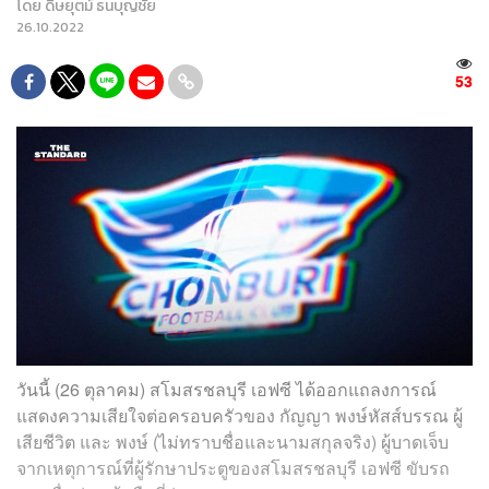
โดย
ดิษยุตม์ ธนบุญชัย
26.10.2022
53
วันนี้ (26 ตุลาคม) สโมสรชลบุรี เอฟซี ได้ออกแถลงการณ์
แสดงความเสียใจต่อครอบครัวของ กัญญา พงษ์หัสส์บรรณ ผู้
เสียชีวิต และ พงษ์ (ไม่ทราบชื่อและนามสกุลจริง) ผู้บาดเจ็บ
จากเหตุการณ์ที่ผู้รักษาประตูของสโมสรชลบุรี เอฟซี ขับรถ