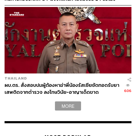
หลังโศกนาฏกรรมชลบุรี
53
ABOUT THE AUTHOR
ดิษยุตม์ ธนบุญชัย
บรรณาธิการข่าวกีฬา สำนักข่าว THE
STANDARD
THAILAND
ผบ.ตร. สั่งสอบปมผู้ต้องหาฆ่าพี่น้องรัสเซียซัดทอดรับยา
606
เสพติดจากตำรวจ ลงโทษวินัย-อาญาเด็ดขาด
MORE