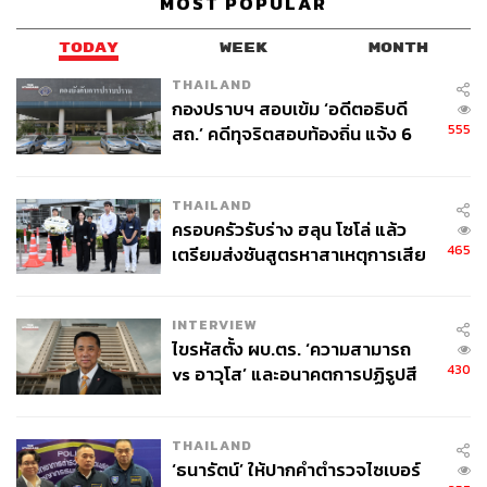
MOST POPULAR
TODAY
WEEK
MONTH
THAILAND
กองปราบฯ สอบเข้ม ‘อดีตอธิบดี
555
สถ.’ คดีทุจริตสอบท้องถิ่น แจ้ง 6
ข้อหาหนัก จ่อชง ป.ป.ช. 12 ส.ค. นี้
THAILAND
ครอบครัวรับร่าง ฮลุน โซโล่ แล้ว
465
เตรียมส่งชันสูตรหาสาเหตุการเสีย
ชีวิต
INTERVIEW
ไขรหัสตั้ง ผบ.ตร. ‘ความสามารถ
430
vs อาวุโส’ และอนาคตการปฏิรูปสี
กากี กับ พล.ต.อ. เอก อังสนานนท์
THAILAND
‘ธนารัตน์’ ให้ปากคำตำรวจไซเบอร์