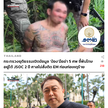
รักษาตัวที่โรงพยาบาลชลบุรี และผู้เสียชีวิตอย่างเต็มที่
สโมสรชลบุรี เอฟซี ขอแสดงจุดยืนไม่เห็นด้วยการกระ
ทำของ วรวุฒิ สุขุนา ผู้รักษาประตูสโมสรชลบุรี เอฟซี
กรณีอุบัติเหตุที่มาจากเมาแล้วขับรถชน จนทำให้มีผู้เสีย
ชีวิต เนื่องจากเราเป็นสโมสรกีฬาฟุตบอลที่มีความมุ่ง
หวังจะทำให้คนชลบุรีมีร่างกายแข็งแรง ปลอดโรค และ
พฤติกรรมการเมาและขับ สวนทางกับเจตนารมณ์ที่เรา
มี อีกทั้งยืนยันว่าจะควบคุมดูแลไม่ให้นักฟุตบอล รวมไป
ถึงบุคลากรในสโมสร ก่อเหตุเมาแล้วขับ จนเกิด
THAILAND
กระทรวงยุติธรรมเปิดข้อมูล ‘ป๋อง’มือฆ่า 5 ศพ ชี้พ้นโทษ
เหตุการณ์สูญเสียเช่นนี้อีกต่อไป
218
อยู่ใต้ JSOC 2 ปี ศาลไม่สั่งติด EM ก่อนก่อเหตุร้าย
สโมสรขอแสดงความรับผิดชอบต่อสังคม โดยสโมสร
ยืนยันจะไม่ปกป้องคนกระทำความผิด พร้อมให้ความ
ร่วมมือต่อเจ้าหน้าที่ตำรวจ และนำตัวผู้กระทำความผิด
เข้าสู่กระบวนการทางกฎหมาย อีกทั้งจะไม่ส่ง วรวุฒิ สุ
ขุนา ลงสนามในการแข่งขันฟุตบอลไทยลีก จนกว่าคดี
จะสิ้นสุดและได้รับโทษตามกฎหมายต่อไป