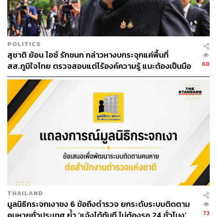
ส่วน เฉลิมพงษ์ เกิดแก้ว ทางสโมสรจะทำการตรวจสอบ
ข้อเท็จจริงทั้งหมด โดยในเบื้องต้นสโมสรยืนยันจะไม่ส่ง
ลงสนามจนกว่าจะได้รับการตรวจสอบว่ามีส่วน
POLITICS
สุชาติ ย้อน ไอซ์ รักชนก กล่าวหางบกระจุกแค่พื้นที่
เกี่ยวข้องกับการกระทำผิดหรือไม่
68
สส.ภูมิใจไทย ตรวจสอบแต่ไร้องค์ความรู้ แนะต้องเป็นมือ
อาชีพกว่านี้
สโมสรชลบุรี เอฟซี ขอแสดงความเสียใจจากใจจริง
อ้างอิง:
https://www.facebook.com/chonburi.football.club/pho
tos/a.196710677022036/6283215778371465/
TAGS:
รถ
สโมสรชลบุรี เอฟซี
ชลบุรี
เฉลิมพงษ์ เกิดแก้ว
วรวุฒิ สุขุนา
กัญญา พงษ์หัสส์บรรณ
THAILAND
มูลนิธิกระจกเงาชง 6 ข้อถึงตำรวจ ยกระดับระบบติดตาม
73
คนหายทั่วประเทศ ย้ำ ‘แจ้งได้ทันที ไม่ต้องรอ 24 ชั่วโมง’