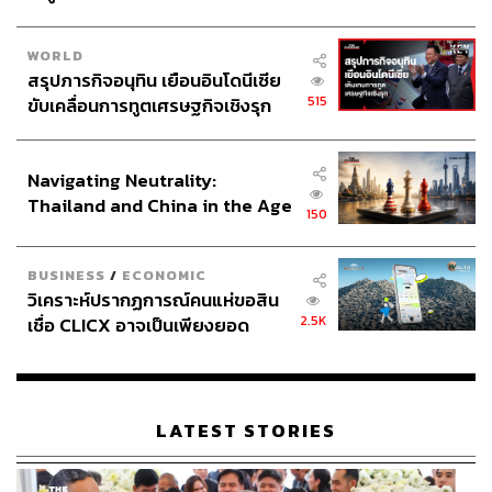
WORLD
สรุปภารกิจอนุทิน เยือนอินโดนีเซีย
515
ขับเคลื่อนการทูตเศรษฐกิจเชิงรุก
ประกาศหุ้นส่วนยุทธศาสตร์ไทย –
อินโดนีเซีย
Navigating Neutrality:
Thailand and China in the Age
150
of a New Global Order
BUSINESS
/
ECONOMIC
วิเคราะห์ปรากฏการณ์คนแห่ขอสิน
2.5K
เชื่อ CLICX อาจเป็นเพียงยอด
ภูเขาน้ำแข็ง ของปัญหาหนี้ครัว
เรือนไทยที่ถูกซุกไว้
LATEST STORIES