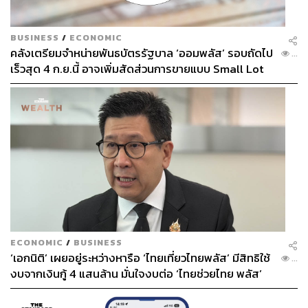
BUSINESS
/
ECONOMIC
คลังเตรียมจำหน่ายพันธบัตรรัฐบาล ‘ออมพลัส’ รอบถัดไป
...
เร็วสุด 4 ก.ย.นี้ อาจเพิ่มสัดส่วนการขายแบบ Small Lot
First มากขึ้น
ECONOMIC
/
BUSINESS
‘เอกนิติ’ เผยอยู่ระหว่างหารือ ‘ไทยเที่ยวไทยพลัส’ มีสิทธิใช้
...
งบจากเงินกู้ 4 แสนล้าน มั่นใจงบต่อ ‘ไทยช่วยไทย พลัส’
เฟส 2 มีเพียงพอ