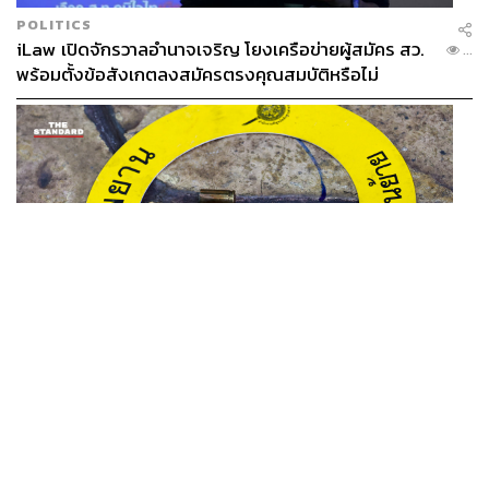
POLITICS
iLaw เปิดจักรวาลอำนาจเจริญ โยงเครือข่ายผู้สมัคร สว.
...
พร้อมตั้งข้อสังเกตลงสมัครตรงคุณสมบัติหรือไม่
THAILAND
รอง ผบช. ภ.1 เผย เก็บพยานหลักฐานเกี่ยวกับผู้ก่อเหตุยิง
...
ในโรงเรียนไปตรวจสอบทั้งหมดแล้ว