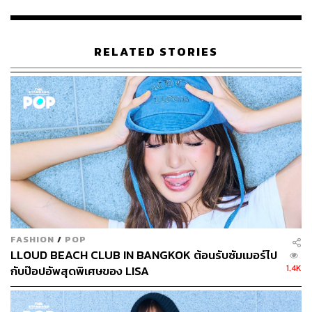
213
RELATED STORIES
ABOUT THE AUTHOR
ศิรภัสสร ขาวตระกูล
อดีตนักศึกษาฝึกงาน The STANDARD POP ผู้
ซึ่งมีมัทฉะ และการชงชาญี่ปุ่นเป็นสิ่งขับ
เคลื่อน
FASHION
/
POP
LLOUD BEACH CLUB IN BANGKOK ต้อนรับซัมเมอร์ไป
1.4K
กับป๊อปอัพสุดพิเศษของ LISA