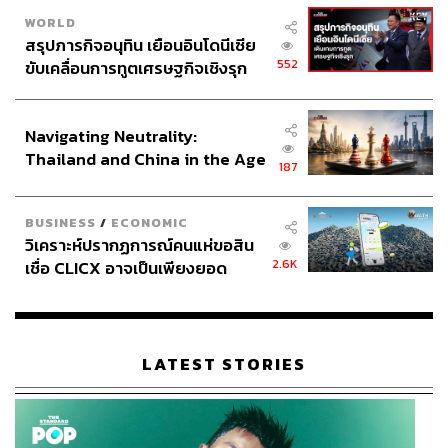
WORLD
สรุปภารกิจอนุทิน เยือนอินโดนีเซีย
552
ขับเคลื่อนการทูตเศรษฐกิจเชิงรุก
ประกาศหุ้นส่วนยุทธศาสตร์ไทย –
อินโดนีเซีย
Navigating Neutrality:
Thailand and China in the Age
187
of a New Global Order
BUSINESS
/
ECONOMIC
วิเคราะห์ปรากฏการณ์คนแห่ขอสิน
2.6K
เชื่อ CLICX อาจเป็นเพียงยอด
ภูเขาน้ำแข็ง ของปัญหาหนี้ครัว
เรือนไทยที่ถูกซุกไว้
LATEST STORIES