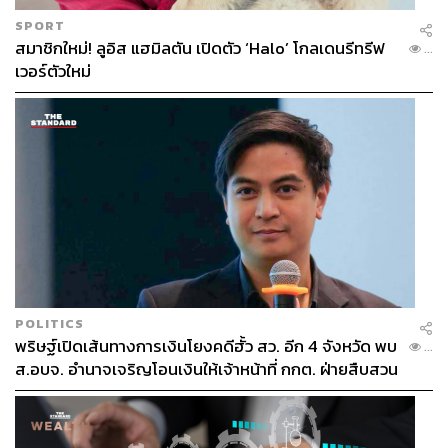
SPORT
สมาชิกใหม่! ลูอิส แฮมิลตัน เปิดตัว ‘Halo’ โกลเดนรีทรีฟ
...
เวอร์ตัวใหม่
POLITICS
พริษฐ์เปิดเส้นทางการเงินโยงคดีฮั้ว สว. อีก 4 จังหวัด พบ
...
ส.อบจ. อำนาจเจริญโอนเงินให้เจ้าหน้าที่ กกต. ฝ่ายสืบสวน