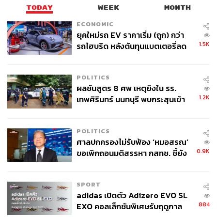
TODAY
WEEK
MONTH
ECONOMIC
ยุคใหม่รถ EV ราคาเริ่ม (ถูก) กว่า
1.5K
รถไฮบริด หลังต้นทุนแบตเตอรี่ลด
ลง - จีนแห่บุกตลาดเกิดใหม่
POLITICS
ผลชันสูตร 8 ศพ เหตุยิงใน รร.
1.2K
เทพศิรินทร์ นนทบุรี พบกระสุนเข้า
จุดสำคัญ ‘ศีรษะ-หน้าอก’ ครูถูกยิง
4 นัด จากระยะไกล
POLITICS
ศาลปกครองไม่รับฟ้อง ‘หมอสรณ’
0.9K
ขอเพิกถอนมติสรรหา กสทช. ชี้ยัง
ไม่ใช่ผู้เดือดร้อนเสียหาย
SPORT
adidas เปิดตัว Adizero EVO SL
884
EXO คอลเล็กชันพิเศษรับฤดูกาล