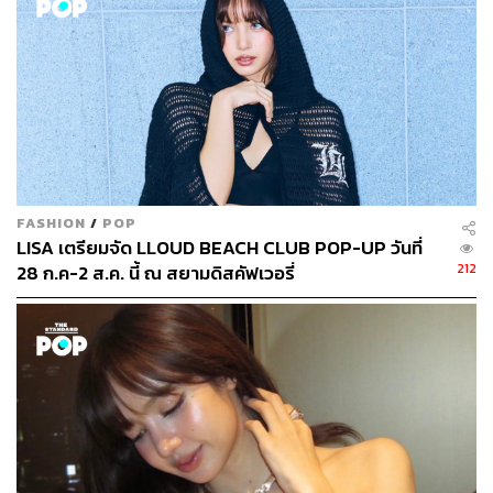
FASHION
/
POP
LISA เตรียมจัด LLOUD BEACH CLUB POP-UP วันที่
212
28 ก.ค-2 ส.ค. นี้ ณ สยามดิสคัฟเวอรี่