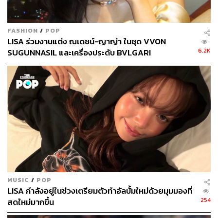
FASHION
/
POP
LISA ร่วมงานแต่ง ณเดชน์-ญาญ่า ในชุด VVON
6.2K
SUGUNNASIL และเครื่องประดับ BVLGARI
MUSIC
/
POP
LISA กำลังอยู่ในช่วงเตรียมตัวทำอัลบั้มใหม่ด้วยมุมมองที่
254
สดใหม่มากขึ้น