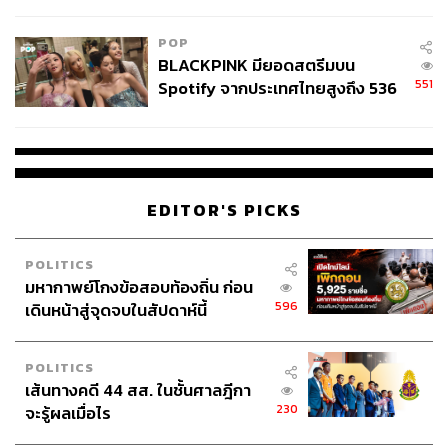
College Football
POP
BLACKPINK มียอดสตรีมบน
551
Spotify จากประเทศไทยสูงถึง 536
ล้านครั้ง ตลอด 10 ปีที่ผ่านมา
EDITOR'S PICKS
POLITICS
มหากาพย์โกงข้อสอบท้องถิ่น ก่อน
596
เดินหน้าสู่จุดจบในสัปดาห์นี้
POLITICS
เส้นทางคดี 44 สส. ในชั้นศาลฎีกา
230
จะรู้ผลเมื่อไร