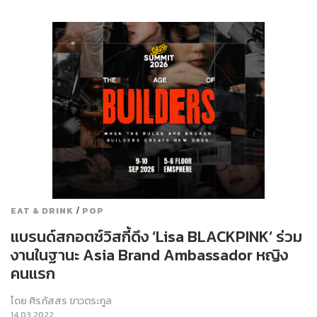
/
EAT & DRINK
POP
แบรนด์สกอตช์วิสกี้ดึง ‘Lisa BLACKPINK’ ร่วม
งานในฐานะ Asia Brand Ambassador หญิง
คนแรก
โดย
ศิรภัสสร ขาวตระกูล
14.03.2022