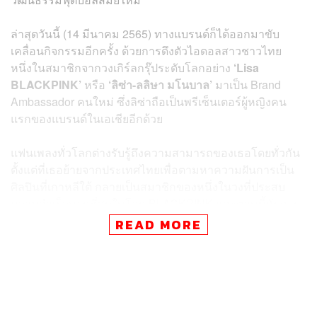
ล่าสุดวันนี้ (14 มีนาคม 2565) ทางแบรนด์ก็ได้ออกมาขับ
เคลื่อนกิจกรรมอีกครั้ง ด้วยการดึงตัวไอดอลสาวชาวไทย
หนึ่งในสมาชิกจากวงเกิร์ลกรุ๊ประดับโลกอย่าง
‘Lisa
BLACKPINK’
หรือ
‘ลิซ่า-ลลิษา มโนบาล’
มาเป็น Brand
Ambassador คนใหม่ ซึ่งลิซ่าถือเป็นพรีเซ็นเตอร์ผู้หญิงคน
แรกของแบรนด์ในเอเชียอีกด้วย
แฟนเพลงทั่วโลกต่างรับรู้ถึงความสามารถของเธอโดยทั่วกัน
ตั้งแต่ที่เธอย้ายจากประเทศไทยเพื่อตามหาความฝันการเป็น
ศิลปินที่เกาหลีใต้ กลายเป็นสมาชิกของหนึ่งในวงที่ประสบ
ความสำเร็จมากที่สุดในโลก BLACKPINK และตอนนี้กับการ
เป็นศิลปินเดี่ยว เส้นทางของลิซ่าแสดงถึงแพสชัน การฝึกฝน
READ MORE
อย่างหนัก และความมุ่งมั่นในสายอาชีพ เป็นแรงบันดาลใจให้
กับใครหลายๆ คน
Nick Blacknell ผู้อำนวยการฝ่ายการตลาดของ Chivas ก็ได้
กล่าวว่า ในก้าวใหม่ของแบรนด์ มันเป็นเรื่องสำคัญที่แบรนด์