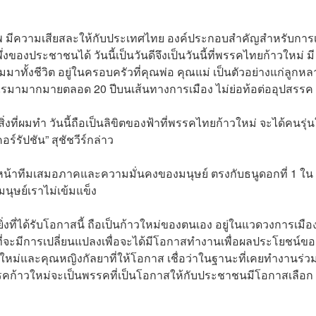
ออาชีพ มีความเสียสละให้กับประเทศไทย องค์ประกอบสำคัญสำหรับการเ
่งของประชาชนได้ วันนี้เป็นวันดีจึงเป็นวันนี้ที่พรรคไทยก้าวใหม่ มี
งคมมาทั้งชีวิต อยู่ในครอบครัวที่คุณพ่อ คุณแม่ เป็นตัวอย่างแก่ลูกห
์อะไรมามากมายตลอด 20 ปีบนเส้นทางการเมือง ไม่ย่อท้อต่ออุปสรรค
ที่ผมทำ วันนี้ถือเป็นลิขิตของฟ้าที่พรรคไทยก้าวใหม่ จะได้คนรุ่น
อร์รัปชัน” สุชัชวีร์กล่าว
หัวหน้าทีมเสมอภาคและความมั่นคงของมนุษย์ ตรงกับธนูดอกที่ 1 ใน
ุษย์เราไม่เข้มแข็ง
่างยิ่งที่ได้รับโอกาสนี้ ถือเป็นก้าวใหม่ของตนเอง อยู่ในแวดวงการเมื
ืองที่จะมีการเปลี่ยนแปลงเพื่อจะได้มีโอกาสทำงานเพื่อผลประโยชน์ขอ
่และคุณหญิงกัลยาที่ให้โอกาส เชื่อว่าในฐานะที่เคยทำงานร่ว
รคก้าวใหม่จะเป็นพรรคที่เป็นโอกาสให้กับประชาชนมีโอกาสเลือก