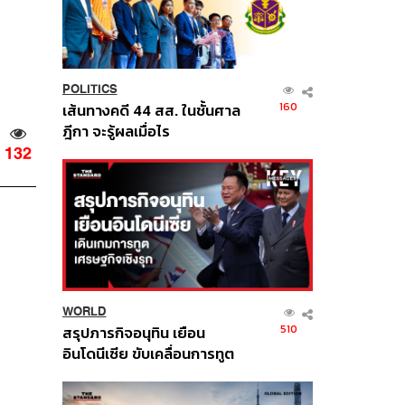
POLITICS
160
เส้นทางคดี 44 สส. ในชั้นศาล
ฎีกา จะรู้ผลเมื่อไร
132
WORLD
510
สรุปภารกิจอนุทิน เยือน
อินโดนีเซีย ขับเคลื่อนการทูต
เศรษฐกิจเชิงรุก ประกาศหุ้น
ส่วนยุทธศาสตร์ไทย –