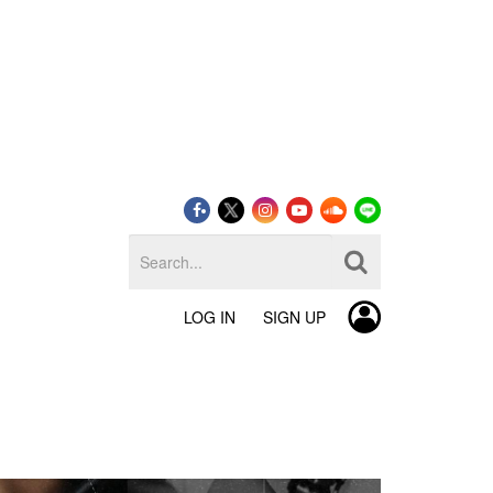
LOG IN
SIGN UP