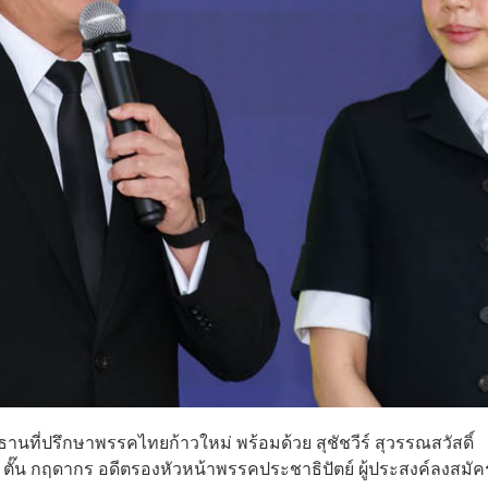
านที่ปรึกษาพรรคไทยก้าวใหม่ พร้อมด้วย สุชัชวีร์ สุวรรณสวัสดิ์
์ ตั๊น กฤดากร อดีตรองหัวหน้าพรรคประชาธิปัตย์ ผู้ประสงค์ลงสมัค