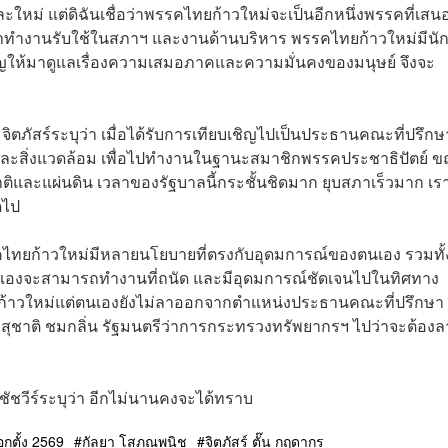
และใหม่ แต่ดิฉันเชื่อว่าพรรคไทยก้าวใหม่จะเป็นอีกหนึ่งพรรคที่เสน
ทำงานรับใช้ในสภาฯ และงานด้านบริหาร พรรคไทยก้าวใหม่มีนั
เชิญให้มาดูแลเรื่องความเสมอภาคและความมั่นคงของมนุษย์ จึงจะ
ตภัสร์ระบุว่า เมื่อได้รับการเทียบเชิญไปเป็นประธานคณะที่ปรึกษ
ะสิ่งแวดล้อม เพื่อไปทำงานในฐานะสมาชิกพรรคประชาธิปัตย์ ขณ
ติและแผ่นดิน เวลาของรัฐบาลนี้กระชั้นชิดมาก ยุบสภาเร็วมาก เรา
ดไป
พรรคไทยก้าวใหม่มีหลายนโยบายที่ตรงกับอุดมการณ์ของตนเอง รวมทั้
ที่ตนเองจะสามารถทำงานที่ถนัด และมีอุดมการณ์ชัดเจนไปในทิศทาง
ทยก้าวใหม่แต่ตนเองยังไม่ลาออกจากตำแหน่งประธานคณะที่ปรึกษา
ุชาติ ชมกลิ่น รัฐมนตรีว่าการกระทรวงทรัพยากรฯ ไปว่าจะต้องล
สุชัชวีร์ระบุว่า อีกไม่นานคงจะได้ทราบ
อกตั้ง 2569
กัลยา โสภณพนิช
จิตภัสร์ ตั๊น กฤดากร