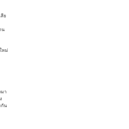
สีย
ลาน
ใหม่
องมา
ง
มกัน