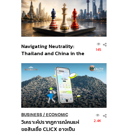
อินโดนีเซีย
Navigating Neutrality:
145
Thailand and China in the
Age of a New Global
Order
BUSINESS
/
ECONOMIC
2.4K
วิเคราะห์ปรากฏการณ์คนแห่
ขอสินเชื่อ CLICX อาจเป็น
เพียงยอดภูเขาน้ำแข็ง ของ