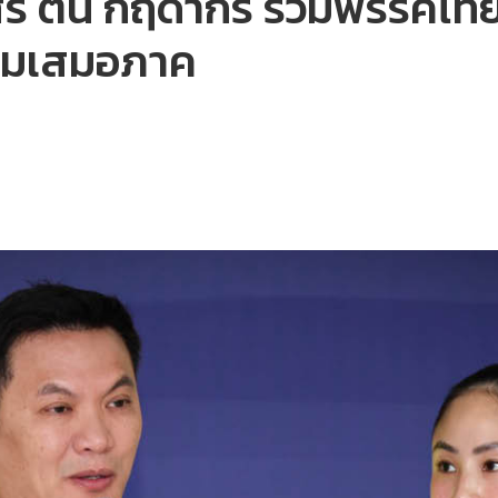
ัสร์ ตั๊น กฤดากร ร่วมพรรคไทยก
าทีมเสมอภาค