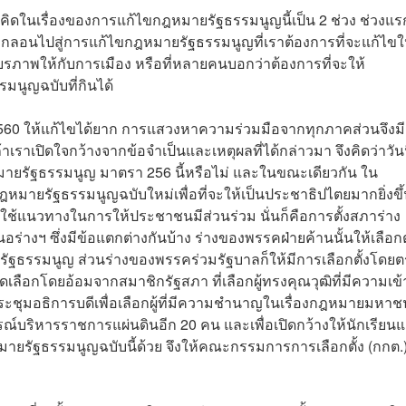
ามคิดในเรื่องของการแก้ไขกฎหมายรัฐธรรมนูญนี้เป็น 2 ช่วง ช่วงแร
กลอนไปสู่การแก้ไขกฎหมายรัฐธรรมนูญที่เราต้องการที่จะแก้ไขใ
ยรภาพให้กับการเมือง หรือที่หลายคนบอกว่าต้องการที่จะให้
มนูญฉบับที่กินได้
 2560 ให้แก้ไขได้ยาก การแสวงหาความร่วมมือจากทุกภาคส่วนจึงมี
ถ้าเราเปิดใจกว้างจากข้อจำเป็นและเหตุผลที่ได้กล่าวมา จึงคิดว่าวันนี
หมายรัฐธรรมนูญ มาตรา 256 นี้หรือไม่ และในขณะเดียวกัน ใน
หมายรัฐธรรมนูญฉบับใหม่เพื่อที่จะให้เป็นประชาธิปไตยมากยิ่งขึ
้องใช้แนวทางในการให้ประชาชนมีส่วนร่วม นั่นก็คือการตั้งสภาร่าง
ร่างฯ ซึ่งมีข้อแตกต่างกันบ้าง ร่างของพรรคฝ่ายค้านนั้นให้เลือกตั
ธรรมนูญ ส่วนร่างของพรรคร่วมรัฐบาลก็ให้มีการเลือกตั้งโดยต
ือกโดยอ้อมจากสมาชิกรัฐสภา ที่เลือกผู้ทรงคุณวุฒิที่มีความเข้
ระชุมอธิการบดีเพื่อเลือกผู้ที่มีความชำนาญในเรื่องกฎหมายมหาช
์บริหารราชการแผ่นดินอีก 20 คน และเพื่อเปิดกว้างให้นักเรียน
มายรัฐธรรมนูญฉบับนี้ด้วย จึงให้คณะกรรมการการเลือกตั้ง (กกต.