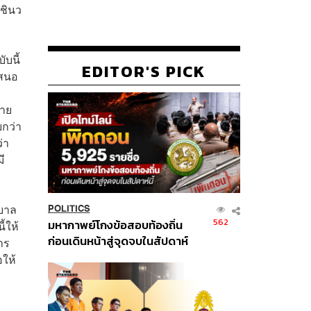
 ชินว
บนี้
EDITOR'S PICK
เสนอ
มาย
ยกว่า
่า
ี
ฐบาล
POLITICS
562
มหากาพย์โกงข้อสอบท้องถิ่น
้ให้
ก่อนเดินหน้าสู่จุดจบในสัปดาห์
าร
นี้
ให้