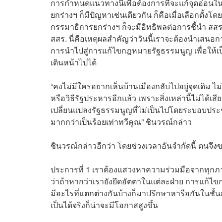
การกำหนดแนวทางนี้เพื่อต้องการที่จะแก้จุดอ่อน
ยกร่างฯ ก็มีปัญหาเช่นเดียวกัน ก็คือเมื่อเลือกตั้งโ
กรรมาธิการยกร่างฯ ก็จะมีอิทธิพลต่อการชี้นำ สสร
สสร. นี่คือเหตุผลสำคัญว่าวันนี้เราจะต้องนำเสน
การนำไปสู่การแก้ไขกฎหมายรัฐธรรมนูญ เพื่อให้เป
เดินหน้าไปได้
“คงไม่มีใครอยากเห็นบ้านเมืองกลับไปอยู่จุดเดิม
หรือวิธีรัฐประหารอีกแล้ว เพราะสิ่งเหล่านี้ไม่ได้เ
เปลี่ยนแปลงรัฐธรรมนูญที่ไม่เป็นไปโดยระบอบประชา
มากกว่าเป็นร้อยเท่าทวีคูณ” ชินวรณ์กล่าว
ชินวรณ์กล่าวอีกว่า โดยช่วงเวลาอันจำกัดนี้ ตนจึง
ประการที่ 1 เราต้องแสวงหาความร่วมมือจากทุกภา
ว่าถ้าหากว่าเรายังยึดอัตตาในแต่ละฝ่าย การแก้ไข
มีอะไรที่แตกต่างกันบ้างก็มาปรึกษาหารือกันในชั
เป็นได้จริงก็น่าจะมีโอกาสสูงขึ้น