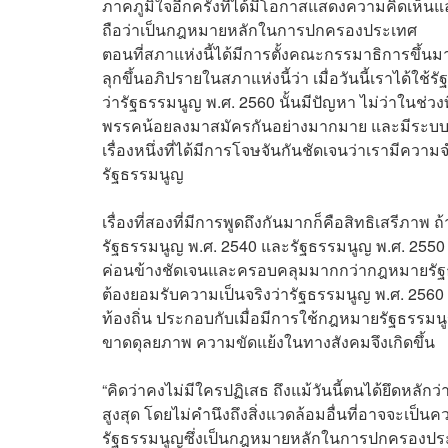
ภาคภูมิใจอีกครั้งที่ได้มีโอกาสแสดงความคิดเห็น
ถือว่าเป็นกฎหมายหลักในการปกครองประเทศ
ตอนที่สภาแห่งนี้ได้มีการตั้งคณะกรรมาธิการขึ้
ลุกขึ้นอภิปรายในสภาแห่งนี้ว่า เมื่อวันนี้เราได้ใ
ว่ารัฐธรรมนูญ พ.ศ. 2560 นั้นมีปัญหา ไม่ว่าในช่วงท
พรรคน้อยลงมาสมัครกันอย่างมากมาย และมีระบบการค
เรื่องหนึ่งที่ได้มีการโจษจันกันชัดเจนว่าเรามีความ
รัฐธรรมนูญ
เรื่องที่สองที่มีการพูดถึงกันมากก็คือสิทธิเสรีภา
รัฐธรรมนูญ พ.ศ. 2540 และรัฐธรรมนูญ พ.ศ. 2550 ได
ค่อนข้างชัดเจนและครอบคลุมมากกว่ากฎหมายรัฐธรร
ต้องยอมรับความเป็นจริงว่ารัฐธรรมนูญ พ.ศ. 25
ท้องถิ่น ประกอบกับเมื่อมีการใช้กฎหมายรัฐธรรมนู
ขาดดุลยภาพ ความขัดแย้งในทางสังคมจึงเกิดขึ้น
“คิดว่าคงไม่มีใครปฏิเสธ ถึงแม้วันนี้ตนได้ยึดห
สูงสุด โดยไม่คำนึงถึงสิ่งแวดล้อมอื่นที่อาจจะเป็
รัฐธรรมนูญซึ่งเป็นกฎหมายหลักในการปกครองประเทศ