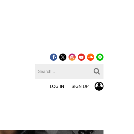
LOG IN
SIGN UP