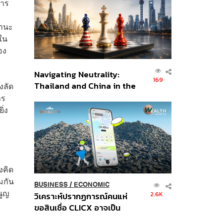
การ
อินโดนีเซีย
ฐานะ
ใน
อง
Navigating Neutrality:
169
Thailand and China in the
งลัด
Age of a New Global
าร
Order
ิ่ง
งคิด
มกัน
BUSINESS
/
ECONOMIC
นูญ
2.6K
วิเคราะห์ปรากฏการณ์คนแห่
ขอสินเชื่อ CLICX อาจเป็น
เพียงยอดภูเขาน้ำแข็ง ของ