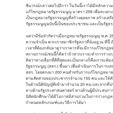
ชินวรณ์กล่าวต่อไปอีกว่า ในวันนี้เราได้มีหลักคว
แก้ไขกฎหมายรัฐธรรมนูญ มาตรา 256 เพื่อสะเดาะ
เป็นกฎหมายรัฐธรรมนูญที่สร้างดุลยภาพ สร้างเสถี
รัฐธรรมนูญฉบับนี้เป็นของประชาชน และเป็นรัฐธรร
แต่ว่ามีข้อจำกัดว่าเมื่อกฎหมายรัฐธรรมนูญ พ.ศ.
ความจำเป็น พวกเราสมาชิกรัฐสภาที่นั่งอยู่ ณ ที่นี้ 
เวลาที่ต้องกลับมาดูว่าเราควรที่จะมีการแก้ไขกฎ
สถานการณ์เช่นนี้ก็คิดว่าถ้าหากเราจะทำการร่างกฎ
คิดว่าทางเลือกที่ดีที่สุดและเป็นกลางก็คือเราจะต
รัฐธรรมนูญ (สสร.) ขึ้นมา เพื่อดำเนินการในการเสนอ
สสร. โดยตรงมา 200 คนสำหรับการแก้ไขกฎหมายรัฐ
ตามสัดส่วนของประชากรจำนวน 150 คน และให้คัดเล
ในด้านนิติบัญญัติเข้ามาจำนวน 20 คน และจากที่ป
ทางด้านรัฐประศาสนศาสตร์ ทางด้านผู้มีประสบการณ
นิสิตนักศึกษาได้มีโอกาสมีส่วนร่วมในการร่างกฎห
กำหนดหลักเกณฑ์และวิธีการได้มา