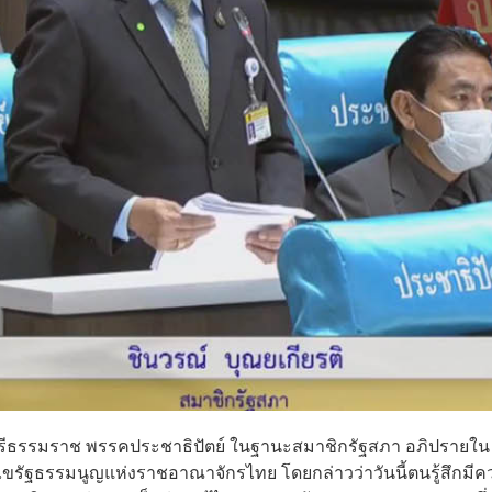
นครศรีธรรมราช พรรคประชาธิปัตย์ ในฐานะสมาชิกรัฐสภา อภิปรายใน
ขรัฐธรรมนูญแห่งราชอาณาจักรไทย โดยกล่าวว่าวันนี้ตนรู้สึกมี