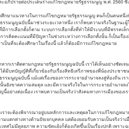
และอภิปรายต่อประเด็นร่างแก้ไขกฎหมายรัฐธรรมนูญ พ.ศ. 2560 ซึ่
นมาศึกษาแนวทางในการแก้ไขกฎหมายรัฐธรรมนูญ ตนก็เป็นคนหนึ่งที
ช้รัฐธรรมนูญฉบับนี้มาช่วงระยะเวลาหนึ่ง เราก็พบความจริงในฐานะผู้ใ
ี่มีการเลือกตั้งก็ตาม ระบบการเลือกตั้งที่ทำให้มีระบบที่มีพรรคเล็ก
ิดคะแนนที่มีปัญหาในช่วงระหว่างการเลือกตั้งนั้น ก็เป็นเรื่อง
จำเป็นที่จะต้องศึกษาในเรื่องนี้ แล้วก็ต้องมีการแก้ไขกฎหมาย
พ ถ้าหากเราติดตามกฎหมายรัฐธรรมนูญฉบับนี้ เราได้เห็นอย่างชัดเจน
้มีบทบัญญัติที่เกี่ยวข้องกับเรื่องสิทธิเสรีภาพของพี่น้องประชาช
มนูญฉบับนี้ แม้แต่เรื่องของการกระจายอำนาจลงสู่ท้องถิ่น เรา
60 นั้นยังขาดความสมดุล และมีความจริงใจในการกระจายอำนาจลงไ
ญนี้อย่างต่อเนื่อง เราพบความเป็นจริงว่าสังคมทางการเมืองของเร
ลักว่าเราจะต้องพิจารณาอยู่บนหลักการและเหตุผลในการแก้ไขกฎหมา
นความแตกต่างทางด้านปัจเจกบุคคล แต่ต้องยอมรับความเป็นจริงว่าเมื
ไม่มีดุลยภาพ ความขัดแย้งก็ต้องเกิดขึ้นเป็นเรื่องปกติ เพราะฉะ