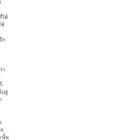
ง
่ได้
ช้
อีก
ว่า
น
ก็
ปสู่
า
ย
่อ
นั้น