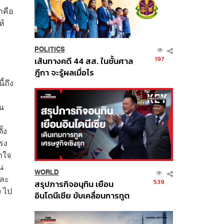
กคือ
ห้
POLITICS
197
เส้นทางคดี 44 สส. ในชั้นศาล
ฎีกา จะรู้ผลเมื่อไร
้ถึง
้น
้ง
รง
าใจ
น
WORLD
และ
539
สรุปภารกิจอนุทิน เยือน
) ไป
อินโดนีเซีย ขับเคลื่อนการทูต
เศรษฐกิจเชิงรุก ประกาศหุ้น
ส่วนยุทธศาสตร์ไทย –