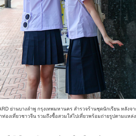
RD ย่านบางลำพู กรุงเทพมหานคร สำรวจร้านชุดนักเรียน หลังจาก
่องเที่ยวชาวจีน รวมถึงซื้อสวมใส่ไปเที่ยวพร้อมถ่ายรูปตามแหล่ง