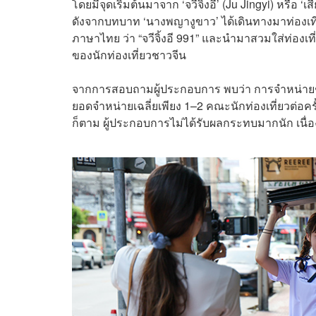
โดยมีจุดเริ่มต้นมาจาก ‘จวีจิ้งอี’ (Ju Jingyi) หรื
ดังจากบทบาท ‘นางพญางูขาว’ ได้เดินทางมาท่องเที่
ภาษาไทย ว่า “จวีจิ้งอี 991” และนำมาสวมใส่ท่อง
ของนักท่องเที่ยวชาวจีน
จากการสอบถามผู้ประกอบการ พบว่า การจำหน่ายชุดน
ยอดจำหน่ายเฉลี่ยเพียง 1–2 คณะนักท่องเที่ยวต่อครั
ก็ตาม ผู้ประกอบการไม่ได้รับผลกระทบมากนัก เนื่อ