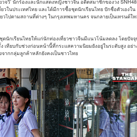
อ ‘เสี่ยวจวี’ นักร้องและนักแสดงหญิงชาวจีน อดีตสมาชิกของวง SNH48
ยวในประเทศไทย และได้มีการซื้อชุดนักเรียนไทย ปักชื่อตัวเองใน
เที่ยวไปตามสถานที่ต่างๆ ในกรุงเทพมหานคร จนกลายเป็นเทรนด์ให
ักเรียนไทยให้แก่นักท่องเที่ยวชาวจีนมีแนวโน้มลดลง โดยปัจจุบ
้ง เทียบกับช่วงก่อนหน้านี้ที่กระแสความนิยมยังอยู่ในระดับสูง อย่า
งจากกลุ่มลูกค้าหลักยังคงเป็นชาวไทย