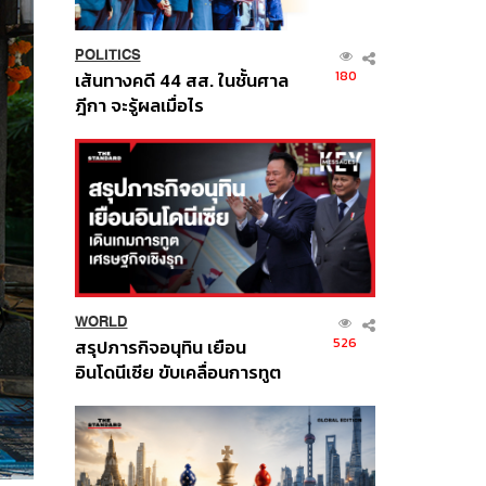
POLITICS
180
เส้นทางคดี 44 สส. ในชั้นศาล
ฎีกา จะรู้ผลเมื่อไร
WORLD
526
สรุปภารกิจอนุทิน เยือน
อินโดนีเซีย ขับเคลื่อนการทูต
เศรษฐกิจเชิงรุก ประกาศหุ้น
ส่วนยุทธศาสตร์ไทย –
อินโดนีเซีย