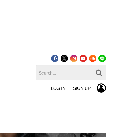
LOG IN
SIGN UP