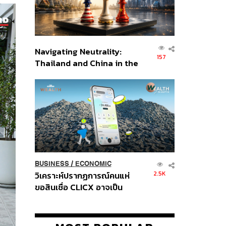
Navigating Neutrality:
157
Thailand and China in the
Age of a New Global
Order
BUSINESS
/
ECONOMIC
2.5K
วิเคราะห์ปรากฏการณ์คนแห่
ขอสินเชื่อ CLICX อาจเป็น
เพียงยอดภูเขาน้ำแข็ง ของ
ปัญหาหนี้ครัวเรือนไทยที่ถูกซุก
ไว้