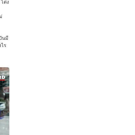
 โด่ง
ม่
ันมี
งไร