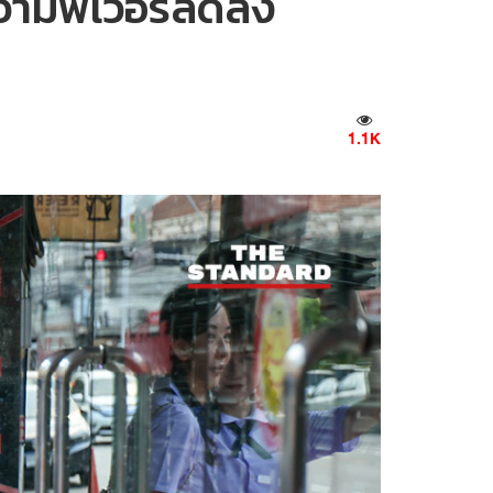
้ความฟีเวอร์ลดลง
1.1K