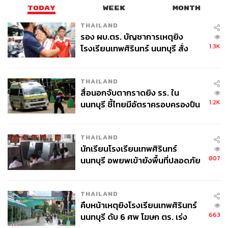
TODAY
WEEK
MONTH
THAILAND
รอง ผบ.ตร. บัญชาการเหตุยิง
1.3K
โรงเรียนเทพศิรินทร์ นนทบุรี สั่ง
ค้นหา 2 รอบยืนยันไร้คนติดค้าง พบ
ศพปู่-ย่าที่บ้านพักผู้ก่อเหตุ
THAILAND
สื่อนอกจับตากราดยิง รร. ใน
1.2K
นนทบุรี ชี้ไทยมีอัตราครอบครองปืน
สูงในระดับต้นของภูมิภาค
THAILAND
นักเรียนโรงเรียนเทพศิรินทร์
807
นนทบุรี อพยพเข้ายังพื้นที่ปลอดภัย
ชั่วคราว หลังเหตุใช้อาวุธปืนภายใน
โรงเรียนคลี่คลาย
THAILAND
คืบหน้าเหตุยิงโรงเรียนเทพศิรินทร์
663
นนทบุรี ดับ 6 ศพ โฆษก ตร. เร่ง