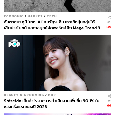
THE STANDARD WEALTH Editor
ECONOMIC
/
MARKET
/
TECH
จับตาสมรภูมิ ‘เทค-AI’ สหรัฐฯ-จีน เจาะลึกหุ้นกลุ่มได้-
129
เสียประโยชน์ และกลยุทธ์จัดพอร์ตสู้ศึก Mega Trend 3-
5 ปีข้างหน้า
BEAUTY & GROOMING
/
POP
Shiseido เห็นกำไรจากการดำเนินงานเพิ่มขึ้น 90.1% ใน
66
ช่วงครึ่งแรกของปี 2026