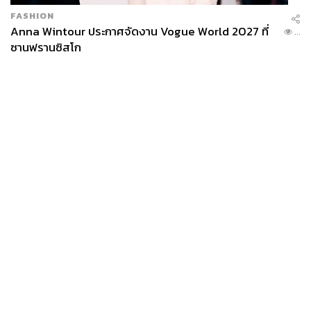
FASHION
Anna Wintour ประกาศจัดงาน Vogue World 2027 ที่
...
ซานฟรานซิสโก
News
Wealth
Pop
Podcast
Video
Now
Opinion
Careers
Events
Privacy
About
Contact
Policy
FOR
ADVERTISING
MEMBERSHIP