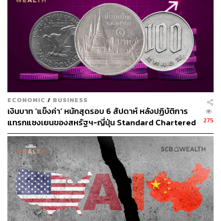
ผ่านแอปพลิเคชันต่างๆ ที่คุณสะดวกหรือใช้งานอยู่แล้วได้เลย
TAGS:
ดัชนีผู้จัดการฝ่ายจัดซื้อ (PMI)
China
สำนักงานสถิติแห่งชาติจีน (NBS)
ECONOMIC
/
BUSINESS
เงินบาท ‘แข็งค่า’ หนักสุดรอบ 6 สัปดาห์ หลังปฏิบัติการ
275
แทรกแซงเยนของสหรัฐฯ-ญี่ปุ่น Standard Chartered
เปิดเป้าสิ้นปีนี้จ่อแข็งต่อแตะ 32.50 บาทต่อดอลลาร์
37
ABOUT THE AUTHOR
ศนิชา ละครพล