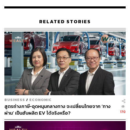
ขณะเดียวกัน ภาครัฐซึ่งเป็นผู้กำหนดนโยบายให้คำมั่นว่าจะ
รักษาอัตราการเติบโตทางเศรษฐกิจไว้เช่นนี้ ทุกสายตาใน
RELATED STORIES
ขณะนี้จึงจับจ้องไปที่การประชุมประจำปีของสภานิติบัญญัติ
ซึ่งจะเริ่มในวันที่ 5 มีนาคมนี้ โดยคาดหวังว่ารัฐบาลจะเปิด
เผยเป้าหมายทางเศรษฐกิจสำหรับปีและมาตรการกระตุ้น
เศรษฐกิจอื่นๆ
อ้างอิง:
https://www.cnbc.com/2022/03/01/chinas-factory-gro
wth-picks-up-as-demand-improves-ukraine-crisis-rai
ses-risks-.html
https://www.reuters.com/markets/europe/chinas-facto
ry-growth-picks-up-demand-improves-ukraine-crisis-r
BUSINESS
/
ECONOMIC
aises-risks-2022-03-01/
สูตรถ่างภาษี-อุดหนุนกลางทาง จะเปลี่ยนไทยจาก ‘ทาง
170
ผ่าน’ เป็นฮับผลิต EV ได้จริงหรือ?
สามารถติดตาม THE STANDARD WEALTH