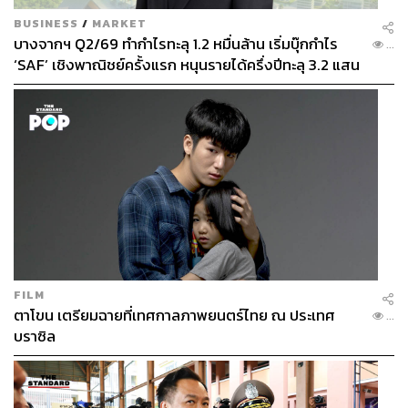
BUSINESS
/
MARKET
บางจากฯ Q2/69 ทำกำไรทะลุ 1.2 หมื่นล้าน เริ่มบุ๊กกำไร
...
‘SAF’ เชิงพาณิชย์ครั้งแรก หนุนรายได้ครึ่งปีทะลุ 3.2 แสน
ล้าน
FILM
ตาโขน เตรียมฉายที่เทศกาลภาพยนตร์ไทย ณ ประเทศ
...
บราซิล