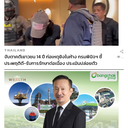
THAILAND
จับตาคดีเยาวชน 14 ปี ก่อเหตุยิงในห้าง กรมพินิจฯ ชี้
...
ประพฤติดี-รับการรักษาต่อเนื่อง ประเมินปล่อยตัว