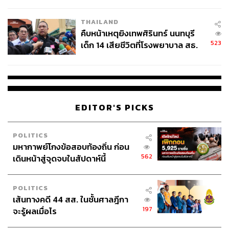
สอบปมขโมยปืนปู่ก่อเหตุ
THAILAND
คืบหน้าเหตุยิงเทพศิรินทร์ นนทบุรี
523
เด็ก 14 เสียชีวิตที่โรงพยาบาล สธ.
ยืนยันครูเสียชีวิต 5 ราย เจ็บ 22
ราย
EDITOR'S PICKS
POLITICS
มหากาพย์โกงข้อสอบท้องถิ่น ก่อน
562
เดินหน้าสู่จุดจบในสัปดาห์นี้
POLITICS
เส้นทางคดี 44 สส. ในชั้นศาลฎีกา
197
จะรู้ผลเมื่อไร