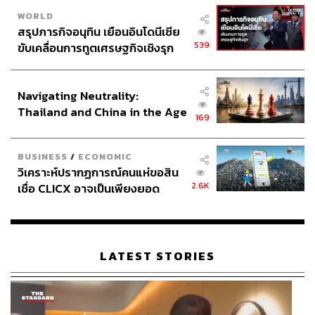
WORLD
สรุปภารกิจอนุทิน เยือนอินโดนีเซีย
539
ขับเคลื่อนการทูตเศรษฐกิจเชิงรุก
ประกาศหุ้นส่วนยุทธศาสตร์ไทย –
อินโดนีเซีย
Navigating Neutrality:
Thailand and China in the Age
169
of a New Global Order
BUSINESS
/
ECONOMIC
วิเคราะห์ปรากฏการณ์คนแห่ขอสิน
2.6K
เชื่อ CLICX อาจเป็นเพียงยอด
ภูเขาน้ำแข็ง ของปัญหาหนี้ครัว
เรือนไทยที่ถูกซุกไว้
LATEST STORIES