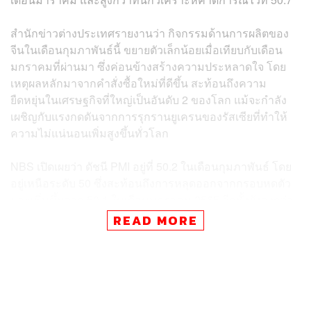
สำนักข่าวต่างประเทศรายงานว่า กิจกรรมด้านการผลิตของ
จีนในเดือนกุมภาพันธ์นี้ ขยายตัวเล็กน้อยเมื่อเทียบกับเดือน
มกราคมที่ผ่านมา ซึ่งค่อนข้างสร้างความประหลาดใจ โดย
เหตุผลหลักมาจากคำสั่งซื้อใหม่ที่ดีขึ้น สะท้อนถึงความ
ยืดหยุ่นในเศรษฐกิจที่ใหญ่เป็นอันดับ 2 ของโลก แม้จะกำลัง
เผชิญกับแรงกดดันจากการรุกรานยูเครนของรัสเซียที่ทำให้
ความไม่แน่นอนเพิ่มสูงขึ้นทั่วโลก
NBS เปิดเผยว่า ดัชนี PMI อยู่ที่ 50.2 ในเดือนกุมภาพันธ์ โดย
อยู่เหนือระดับ 50 ซึ่งสะท้อนถึงการหลุดออกจากกรอบหดตัว
และเพิ่มขึ้นจาก 50.1 ในเดือนมกราคม 2565 อีกทั้งยังสูงกว่า
ระดับที่นักวิเคราะห์คาดการณ์ไว้ที่ 49.9 เช่นกัน
READ MORE
เศรษฐกิจจีนดีดตัวขึ้นอย่างแข็งแกร่งหลังจากหดตัวลง
เนื่องจากได้รับผลกระทบจากการแพร่ระบาดของโควิดตั้งแต่
ปี 2563 แม้ว่าโมเมนตัมการฟื้นตัวจะเริ่มขึ้นในฤดูร้อนปีที่
แล้ว แต่วิกฤตหนี้ในตลาดอสังหาริมทรัพย์ และมาตรการ