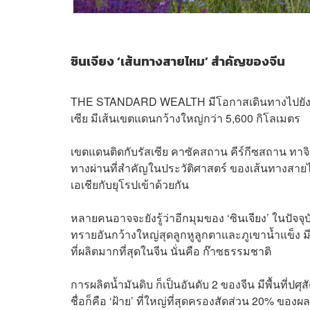
ซินเจียง ‘เส้นทางสายไหม’ สำคัญของจีน
THE STANDARD WEALTH มีโอกาสเดินทางไปยังเขตปกค
เซีย มีเส้นเขตแดนกว้างใหญ่กว่า 5,600 กิโลเมตร
เขตแดนติดกับรัสเซีย คาซัคสถาน คีร์กีซสถาน ทาจิ
ทางผ่านที่สำคัญในประวัติศาสตร์ ของเส้นทางสายไห
เอเชียกับยุโรปเข้าด้วยกัน
หลายคนอาจจะยังรู้ว่าอีกมุมของ ‘ซินเจียง’ ในปัจ
ทรายอันกว้างใหญ่สุดลูกหูลูกตาและภูเขาน้ำแข็ง 
ที่ผลิตมากที่สุดในจีน นั่นคือ ก๊าซธรรมชาติ
การผลิตน้ำมันดิบ ก็เป็นอันดับ 2 ของจีน มีพื้นที่ป
ชื่อก็คือ ‘ฝ้าย’ ที่ใหญ่ที่สุดครองสัดส่วน 20% ของ