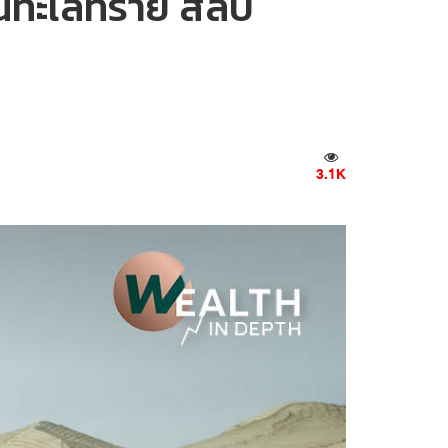
กผืนทะเลทราย สลับ
3.1K