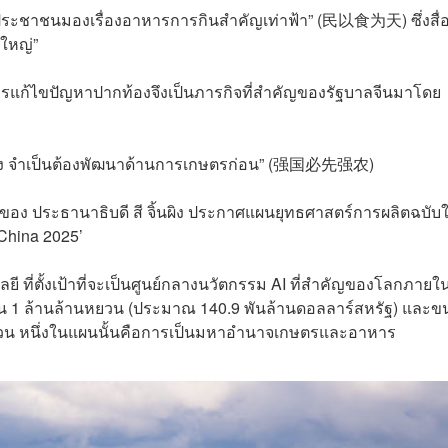
“ประชาชนมองเรื่องอาหารการกินสำคัญเท่าฟ้า” (民以食为天) ซึ่งสื่
งใหญ่”
ารแก้ไขปัญหาปากท้องจึงเป็นภารกิจที่สำคัญของรัฐบาลจีนมาโดย
งแกร่ง จำเป็นต้องพัฒนาด้านการเกษตรก่อน” (强国必先强农)
ำของ ประธานาธิบดี สี จิ้นผิง ประกาศแผนยุทธศาสตร์การผลิตฉบับ
n China 2025’
 ที่ตั้งเป้าที่จะเป็นศูนย์กลางนวัตกรรม AI ที่สำคัญของโลกภายใน
น 1 ล้านล้านหยวน (ประมาณ 140.9 พันล้านดอลลาร์สหรัฐ) และข
นหยวน หนึ่งในแผนนั้นคือการเป็นมหาอำนาจเกษตรและอาหาร