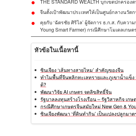
THE STANDARD WEALTH บุกเขตปกครองตนเองซ
จีนตั้งเป้าพัฒนาประเทศให้เป็นศูนย์กลางนว
คุยกับ ‘ฉัตรชัย ศิริไล’ ผู้จัดการ ธ.ก.ส. ก
Young Smart Farmer) กรณีศึกษาโมเดลเกษตร
หัวข้อในเนื้อหานี้
ซินเจียง ‘เส้นทางสายไหม’ สำคัญของจีน
ทำไมพื้นที่จีนพลิกทะเลทรายและภูเขาน้ำแข็
ด้?
พัฒนาวิจัย AI เกษตร จดลิขสิทธิ์จีน
รัฐบาลลงทุนสร้างโรงเรือน – รัฐวิสาหกิจ เกษตร
กรณีศึกษาเกษตรจีนสมัยใหม่ New Gen & You
ซินเจียงพัฒนา ‘ที่ดินทำกิน’ เป็นแปลงปลูกมา