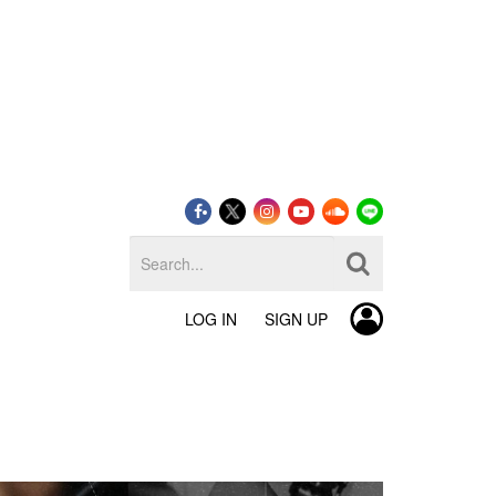
LOG IN
SIGN UP