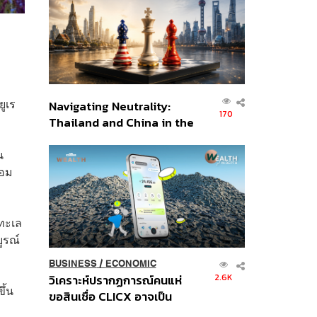
อินโดนีเซีย
ูเร
Navigating Neutrality:
170
Thailand and China in the
Age of a New Global
น
Order
่อม
งทะเล
ูรณ์
BUSINESS
/
ECONOMIC
2.6K
วิเคราะห์ปรากฏการณ์คนแห่
ึ้น
ขอสินเชื่อ CLICX อาจเป็น
เพียงยอดภูเขาน้ำแข็ง ของ