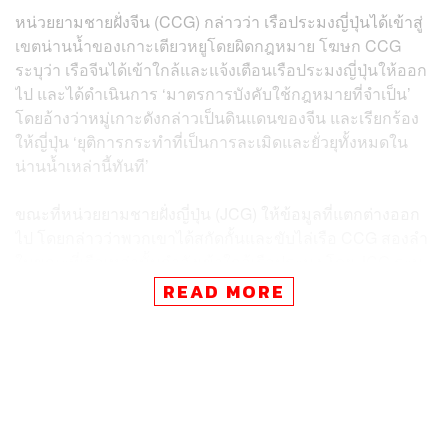
หน่วยยามชายฝั่งจีน (CCG) กล่าวว่า เรือประมงญี่ปุ่นได้เข้าสู่
เขตน่านน้ำของเกาะเตียวหยูโดยผิดกฎหมาย โฆษก CCG
ระบุว่า เรือจีนได้เข้าใกล้และแจ้งเตือนเรือประมงญี่ปุ่นให้ออก
ไป และได้ดำเนินการ ‘มาตรการบังคับใช้กฎหมายที่จำเป็น’
โดยอ้างว่าหมู่เกาะดังกล่าวเป็นดินแดนของจีน และเรียกร้อง
ให้ญี่ปุ่น ‘ยุติการกระทำที่เป็นการละเมิดและยั่วยุทั้งหมดใน
น่านน้ำเหล่านี้ทันที’
ขณะที่หน่วยยามชายฝั่งญี่ปุ่น (JCG) ให้ข้อมูลที่แตกต่างออก
ไป โดยกล่าวว่าพวกเขาได้สกัดกั้นและขับไล่เรือ CCG สองลำ
ในขณะที่เรือเหล่านั้นกำลังเข้าใกล้เรือประมง โดย JCG ระบุ
ว่าได้เข้าใกล้เรือจีน หลังจากที่เห็นเรือเหล่านั้นเข้าสู่น่านน้ำ
READ MORE
ญี่ปุ่นในช่วงเช้าของวันอังคาร (2 ธันวาคม) และได้ออกคำสั่ง
ให้เรือจีนออกจากน่านน้ำ เรือลาดตระเวนของ JCG ได้ดูแล
ความปลอดภัยของเรือประมง จนกระทั่งเรือ CCG ออกจาก
พื้นที่ไปในไม่กี่ชั่วโมงต่อมา
การเผชิญหน้ากันครั้งนี้เกิดขึ้นในขณะที่ความสัมพันธ์