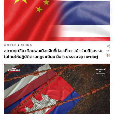
https://www.reuters.com/world/asia-pacific/china-coa
st-guard-expels-japanese-fishing-vessel-waters-arou
nd-senkaku-islands-2025-12-02/
TAGS:
ช่องแคบไต้หวัน
Japan
Sanae Takaichi
China
ความสัมพันธ์ทางการทูต
Taiwan
ทะเลจีนใต้
น่านน้ำ
Senkaku
เรือรบ
ความตึงเครียด
WORLD
/
CHINA
ภูมิรัฐศาสตร์
สถานทูตจีน เตือนพลเมืองจีนที่ท่องเที่ยว-เข้าร่วมกิจกรรม
154
ในไทยให้ปฏิบัติตามกฎระเบียบ มีอารยธรรม สุภาพต่อผู้
อื่น
322
ABOUT THE AUTHOR