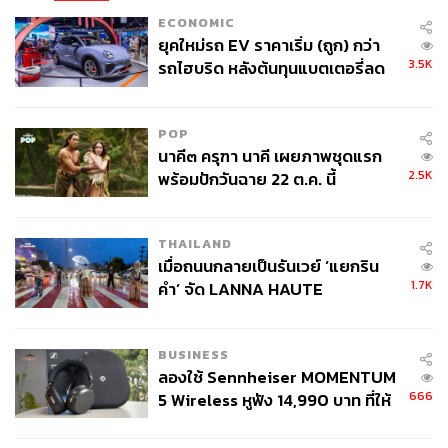
ECONOMIC
ยุคใหม่รถ EV ราคาเริ่ม (ถูก) กว่า
3.5K
รถไฮบริด หลังต้นทุนแบตเตอรี่ลด
ลง - จีนแห่บุกตลาดเกิดใหม่
POP
นาคี๓ ครุฑา นาคี เผยภาพชุดแรก
2.5K
พร้อมปักวันฉาย 22 ต.ค. นี้
THAILAND
เมื่อถนนกลายเป็นรันเวย์ ‘แยกริน
1.7K
คำ’ จัด LANNA HAUTE
COUTURE กลางสายฝน
BUSINESS
ลองใช้ Sennheiser MOMENTUM
666
5 Wireless หูฟัง 14,990 บาท ที่ให้
ผู้ใช้ถอดเปลี่ยนแบตเองได้ ก่อนกฎ
EU บังคับปีหน้า