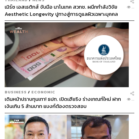
เมิร์ซ เอสเธติกส์ จับมือ นาโนเทค สวทช. ผนึกกำลังวิจัย
...
Aesthetic Longevity ปูทางสู่การดูแลผิวเฉพาะบุคคล
[PR NEWS]
BUSINESS
/
ECONOMIC
เดินหน้าปราบทุนเทา! ธปท. เปิดเฮียริง ร่างเกณฑ์ใหม่ ฝาก
...
เงินเกิน 5 ล้านบาท แบงก์ต้องตรวจสอบ