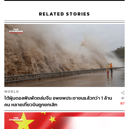
รายงานพบว่า เมื่อปีที่ผ่านมา จำนวนวันที่พบเห็นเรือของ
RELATED STORIES
รัฐบาลจีนในน่านน้ำของดินแดนดังกล่าวทำสถิติสูงสุดเป็นปีที่
สามติดต่อกัน ขณะที่จำนวนเรือ CCG ที่ปฏิบัติการในน่านน้ำ
ดังกล่าวก็ทำสถิติสูงสุดเช่นกัน
ก่อนหน้านี้เรือยามชายฝั่งของจีนเคยเข้าสู่น่านน้ำรอบหมู่
เกาะนี้ครั้งล่าสุดเมื่อวันที่ 16 พฤศจิกายนที่ผ่านมา โดยให้
เหตุผลว่าเป็น ‘ปฏิบัติการลาดตระเวนที่ชอบด้วยกฎหมาย’ เพื่อ
รักษาสิทธิและผลประโยชน์ของจีน ขณะที่ฝ่ายญี่ปุ่นก็มองว่า
เรือจีนกำลังรุกล้ำเข้ามายังน่านน้ำของญี่ปุ่น ทำให้หลายฝ่าย
เฝ้าจับตามอง พื้นที่บริเวณหมู่เกาะเตียวหยู หรือหมู่เกาะเซ็ง
กะกุอย่างใกล้ชิดในช่วงเวลานี้ ท่ามกลางความกังวลใจว่า
WORLD
การเผชิญหน้าอาจบานปลายการเป็นเหตุปะทะกันในท้ายที่สุด
ไต้ฝุ่นดอลฟินพัดถล่มจีน อพยพประชาชนแล้วกว่า 1 ล้าน
87
คน หลายเที่ยวบินถูกยกเลิก
แฟ้มภาพ:
Daniel Ceng / Anadolu via Getty Images
อ้างอิง:
https://www.bbc.com/news/articles/crk7xjpv8gmo