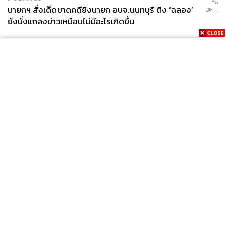
นายกฯ สั่งเด็ดขาดคดียิงนายก อบจ.นนทบุรี ติง ‘ฉลอง’
...
ยังนั่งแถลงข่าวเหมือนไม่มีอะไรเกิดขึ้น
News
Wealth
Pop
Podcast
Video
Now
Opinion
Careers
Events
Privacy
About
Contact
Policy
FOR
ADVERTISING
MEMBERSHIP