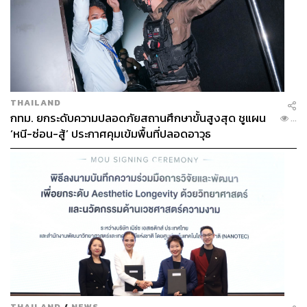
THAILAND
กทม. ยกระดับความปลอดภัยสถานศึกษาขั้นสูงสุด ชูแผน
...
‘หนี-ซ่อน-สู้’ ประกาศคุมเข้มพื้นที่ปลอดอาวุธ
THAILAND
/
NEWS