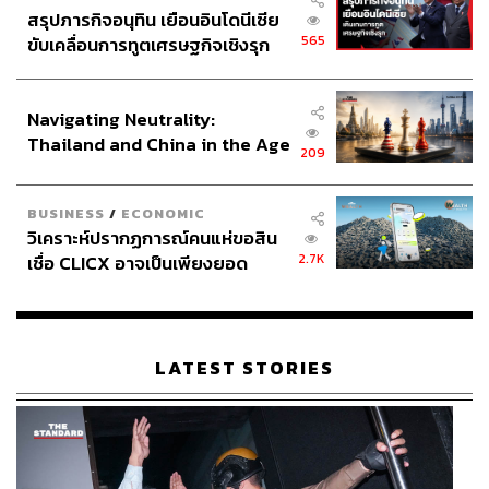
สรุปภารกิจอนุทิน เยือนอินโดนีเซีย
565
ขับเคลื่อนการทูตเศรษฐกิจเชิงรุก
ประกาศหุ้นส่วนยุทธศาสตร์ไทย –
อินโดนีเซีย
Navigating Neutrality:
Thailand and China in the Age
209
of a New Global Order
BUSINESS
/
ECONOMIC
วิเคราะห์ปรากฏการณ์คนแห่ขอสิน
2.7K
เชื่อ CLICX อาจเป็นเพียงยอด
ภูเขาน้ำแข็ง ของปัญหาหนี้ครัว
เรือนไทยที่ถูกซุกไว้
LATEST STORIES