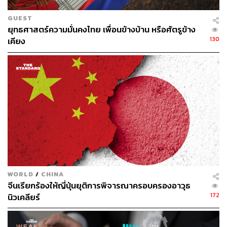
ณรงค์กร มโนจันทร์เพ็ญ
GUEST
Content Creator กองบรรณาธิการข่าว THE
ยุทธศาสตร์ความมั่นคงไทย เพื่อนข้างบ้าน หรือศัตรูข้าง
STANDARD
130
เคียง
WORLD
/
CHINA
จีนเรียกร้องให้ญี่ปุ่นยุติการพิจารณาครอบครองอาวุธ
172
นิวเคลียร์