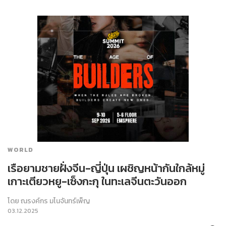
WORLD
เรือยามชายฝั่งจีน-ญี่ปุ่น เผชิญหน้ากันใกล้หมู่
เกาะเตียวหยู-เซ็งกะกุ ในทะเลจีนตะวันออก
โดย
ณรงค์กร มโนจันทร์เพ็ญ
03.12.2025