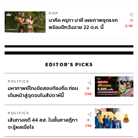
ไม่ใช่ผู้เดือดร้อนเสียหาย
POP
นาคี๓ ครุฑา นาคี เผยภาพชุดแรก
0.9K
พร้อมปักวันฉาย 22 ต.ค. นี้
EDITOR'S PICKS
POLITICS
มหากาพย์โกงข้อสอบท้องถิ่น ก่อน
598
เดินหน้าสู่จุดจบในสัปดาห์นี้
POLITICS
เส้นทางคดี 44 สส. ในชั้นศาลฎีกา
236
จะรู้ผลเมื่อไร