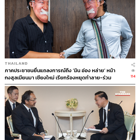
ABOUT THE AUTHOR
อนุชิต ไกรวิจิตร
Content Creator ประจำกองบรรณาธิการข่าว
กีฬา สำนักข่าว THE STANDARD ผู้มีงาน
อดิเรกคือการสัมภาษณ์ BNK48
THAILAND
ภาคประชาชนยื่นแถลงการณ์ถึง ‘มิน อ่อง หล่าย’ หน้า
114
กงสุลเมียนมา เชียงใหม่ เรียกร้องหยุดทำลาย-ร่วม
ปกป้องลุ่มน้ำข้ามพรมแดน