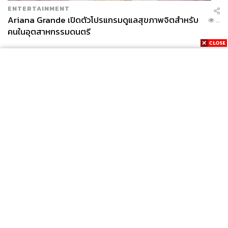
ENTERTAINMENT
Ariana Grande เปิดตัวโปรแกรมดูแลสุขภาพจิตสำหรับ
...
คนในอุตสาหกรรมดนตรี
News
Wealth
Pop
Podcast
Video
Now
Opinion
Careers
Events
Privacy
About
Contact
Policy
FOR
ADVERTISING
MEMBERSHIP