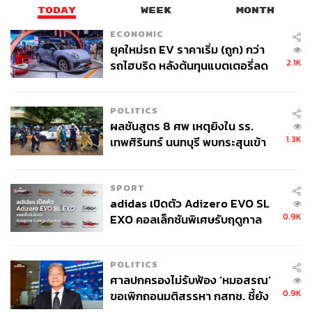
TODAY
WEEK
MONTH
ECONOMIC
ยุคใหม่รถ EV ราคาเริ่ม (ถูก) กว่า
2.1K
รถไฮบริด หลังต้นทุนแบตเตอรี่ลด
ลง - จีนแห่บุกตลาดเกิดใหม่
POLITICS
ผลชันสูตร 8 ศพ เหตุยิงใน รร.
1.3K
เทพศิรินทร์ นนทบุรี พบกระสุนเข้า
จุดสำคัญ ‘ศีรษะ-หน้าอก’ ครูถูกยิง
4 นัด จากระยะไกล
SPORT
adidas เปิดตัว Adizero EVO SL
0.9K
EXO คอลเล็กชันพิเศษรับฤดูกาล
College Football
POLITICS
ศาลปกครองไม่รับฟ้อง ‘หมอสรณ’
0.9K
ขอเพิกถอนมติสรรหา กสทช. ชี้ยัง