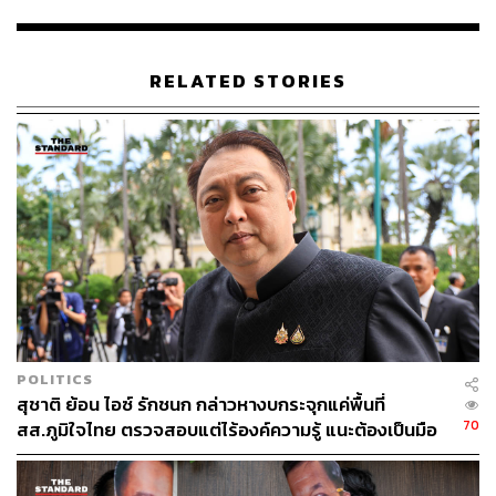
สถานีมุกดาหาร
จังหวัดมุกดาหาร ระดับน้ำเพิ่มขึ้น
0.14 ต่ำกว่าตลิ่ง 7.93 เมตร แนวโน้มทรงตัว
สถานีโขงเจียม
จังหวัดอุบลราชธานี ระดับน้ำเพิ่มขึ้น
RELATED STORIES
0.12 เมตร ต่ำกว่าตลิ่ง 9.42 เมตร แนวโน้มเพิ่มขึ้น
พิสูจน์อักษร: ภาสิณี เพิ่มพันธุ์พงศ์
TAGS:
สถานการณ์น้ำ
แม่น้ำโขง
สำนักงานทรัพยากรน้ำแห่งชาติ
เขื่อนจีน
POLITICS
สุชาติ ย้อน ไอซ์ รักชนก กล่าวหางบกระจุกแค่พื้นที่
70
สส.ภูมิใจไทย ตรวจสอบแต่ไร้องค์ความรู้ แนะต้องเป็นมือ
58
อาชีพกว่านี้