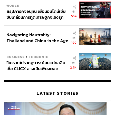
WORLD
สรุปภารกิจอนุทิน เยือนอินโดนีเซีย
554
ขับเคลื่อนการทูตเศรษฐกิจเชิงรุก
ประกาศหุ้นส่วนยุทธศาสตร์ไทย –
อินโดนีเซีย
Navigating Neutrality:
Thailand and China in the Age
190
of a New Global Order
BUSINESS
/
ECONOMIC
วิเคราะห์ปรากฏการณ์คนแห่ขอสิน
2.7K
เชื่อ CLICX อาจเป็นเพียงยอด
ภูเขาน้ำแข็ง ของปัญหาหนี้ครัว
เรือนไทยที่ถูกซุกไว้
LATEST STORIES