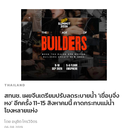
THAILAND
สทนช. เผยจีนเตรียมปรับลดระบายน้ำ ‘เขื่อนจิ่ง
หง’ อีกครั้ง 11-15 สิงหาคมนี้ คาดกระทบแม่น้ำ
โขงหลายแห่ง
โดย
อนุชิต ไกรวิจิตร
06.08.2019