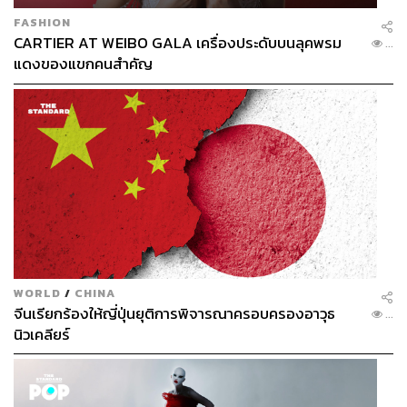
FASHION
CARTIER AT WEIBO GALA เครื่องประดับบนลุคพรม
...
แดงของแขกคนสำคัญ
WORLD
/
CHINA
จีนเรียกร้องให้ญี่ปุ่นยุติการพิจารณาครอบครองอาวุธ
...
นิวเคลียร์