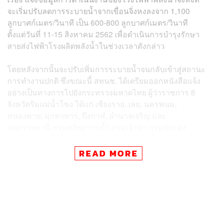
จะเริ่มปรับลดการระบายน้ำจากเขื่อนจิ่งหงลงจาก 1,100
ลูกบาศก์เมตร/วินาที เป็น 600-800 ลูกบาศก์เมตร/วินาที
ตั้งแต่วันที่ 11-15 สิงหาคม 2562 เพื่อดำเนินการบำรุงรักษา
สายส่งไฟฟ้าโรงผลิตพลังน้ำในช่วงเวลาดังกล่าว
โดยหลังจากนั้นจะปรับเพิ่มการระบายน้ำจนกลับเข้าสู่สถานะ
การทำงานปกติ ซึ่งขณะนี้ สทนช. ได้เตรียมออกหนังสือแจ้ง
อย่างเป็นทางการไปยังกระทรวงมหาดไทย ผู้ว่าราชการ 8
จังหวัดริมแม่น้ำโขง ได้แก่ เชียงราย, เลย, นครพนม,
หนองคาย, มุกดาหาร, บึงกาฬ, อำนาจเจริญ และ
อุบลราชธานี กรมทรัพยากรน้ำ กรมเจ้าท่า กรมประมง
กรรมการลุ่มน้ำโขงเหนือ และกรรมการลุ่มน้ำโขงอีสานโดย
ด่วนแล้วเพื่อรับทราบสถานการณ์ พร้อมประเมินผลกระทบที่
READ MORE
อาจจะเกิดขึ้นและเตรียมมาตรการรับมือล่วงหน้า อย่างไร
ก็ตาม สทนช. จะมีการติดตามและประเมินสถานการณ์อย่าง
ใกล้ชิด
นอกจากนี้เลขาธิการสำนักงานทรัพยากรน้ำแห่งชาติกล่าว