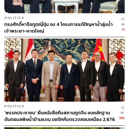
POLITICS
ทรงศักดิ์หารือทูตญี่ปุ่น ชง 4 โครงการแก้ปัญหาน้ำลุ่มน้ำ
71
เจ้าพระยา-หาดใหญ่
POLITICS
‘พรรคประชาชน’ ยื่นหนังสือถึงสถานทูตจีน ชงหลักฐาน
195
ต้นตอมลพิษน้ำข้ามแดน ขอปักกิ่งตรวจสอบเหมือง 2,676
จุด ด้านทูตจีนรับปากส่งข้อมูลถึงรัฐบาลกลาง