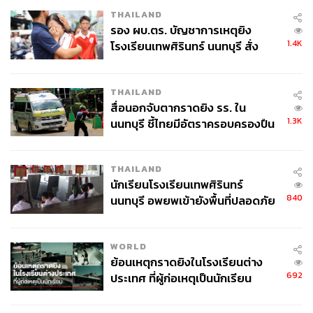
THAILAND
รอง ผบ.ตร. บัญชาการเหตุยิง
1.4K
โรงเรียนเทพศิรินทร์ นนทบุรี สั่ง
ค้นหา 2 รอบยืนยันไร้คนติดค้าง พบ
ศพปู่-ย่าที่บ้านพักผู้ก่อเหตุ
THAILAND
สื่อนอกจับตากราดยิง รร. ใน
1.3K
นนทบุรี ชี้ไทยมีอัตราครอบครองปืน
สูงในระดับต้นของภูมิภาค
THAILAND
นักเรียนโรงเรียนเทพศิรินทร์
840
นนทบุรี อพยพเข้ายังพื้นที่ปลอดภัย
ชั่วคราว หลังเหตุใช้อาวุธปืนภายใน
โรงเรียนคลี่คลาย
WORLD
ย้อนเหตุกราดยิงในโรงเรียนต่าง
692
ประเทศ ที่ผู้ก่อเหตุเป็นนักเรียน