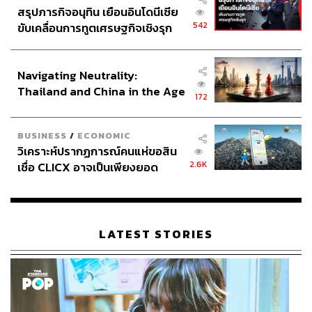
สรุปภารกิจอนุทิน เยือนอินโดนีเซีย
542
ขับเคลื่อนการทูตเศรษฐกิจเชิงรุก
ประกาศหุ้นส่วนยุทธศาสตร์ไทย –
อินโดนีเซีย
Navigating Neutrality:
Thailand and China in the Age
172
of a New Global Order
BUSINESS
/
ECONOMIC
วิเคราะห์ปรากฏการณ์คนแห่ขอสิน
2.6K
เชื่อ CLICX อาจเป็นเพียงยอด
ภูเขาน้ำแข็ง ของปัญหาหนี้ครัว
เรือนไทยที่ถูกซุกไว้
LATEST STORIES