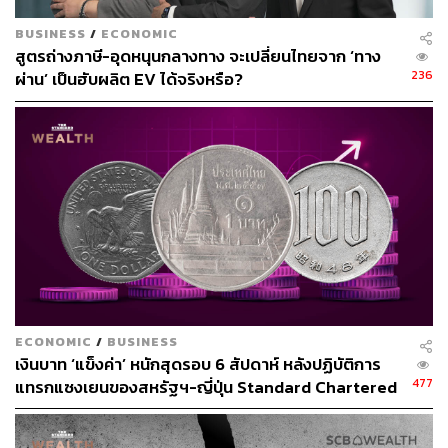
BUSINESS
/
ECONOMIC
สูตรถ่างภาษี-อุดหนุนกลางทาง จะเปลี่ยนไทยจาก ‘ทาง
236
ผ่าน’ เป็นฮับผลิต EV ได้จริงหรือ?
ECONOMIC
/
BUSINESS
เงินบาท ‘แข็งค่า’ หนักสุดรอบ 6 สัปดาห์ หลังปฏิบัติการ
477
แทรกแซงเยนของสหรัฐฯ-ญี่ปุ่น Standard Chartered
เปิดเป้าสิ้นปีนี้จ่อแข็งต่อแตะ 32.50 บาทต่อดอลลาร์