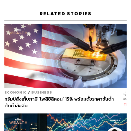
RELATED STORIES
TAGS:
China
การลงทุน
NDRC
50
ECONOMIC
/
BUSINESS
ทรัมป์สั่งเก็บภาษี ‘โพลีซิลิคอน’ 15% พร้อมตั้งราคาขั้นต่ำ
41
ตัดกำลังจีน
ABOUT THE AUTHOR
THE STANDARD TEAM
กองบรรณาธิการ THE STANDARD