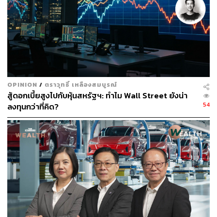
OPINION
/
ตราวุทธิ์ เหลืองสมบูรณ์
สู้ดอกเบี้ยสูงไปกับหุ้นสหรัฐฯ: ทำไม Wall Street ยังน่า
54
ลงทุนกว่าที่คิด?