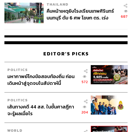
THAILAND
คืบหน้าเหตุยิงโรงเรียนเทพศิรินทร์
687
นนทบุรี ดับ 6 ศพ โฆษก ตร. เร่ง
สอบปมขโมยปืนปู่ก่อเหตุ
EDITOR'S PICKS
POLITICS
มหากาพย์โกงข้อสอบท้องถิ่น ก่อน
572
เดินหน้าสู่จุดจบในสัปดาห์นี้
POLITICS
เส้นทางคดี 44 สส. ในชั้นศาลฎีกา
204
จะรู้ผลเมื่อไร
WORLD