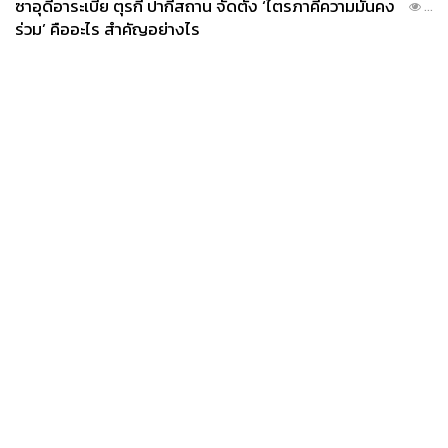
ซาอุดีอาระเบีย ตุรกี ปากีสถาน จัดตั้ง ‘ไตรภาคีความมั่นคง
...
ร่วม’ คืออะไร สำคัญอย่างไร
News
Wealth
Pop
Podcast
Video
Now
Opinion
Careers
Events
Privacy
About
Contact
Policy
FOR
ADVERTISING
MEMBERSHIP