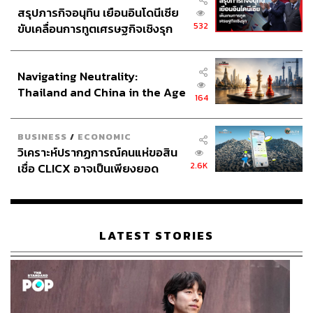
สรุปภารกิจอนุทิน เยือนอินโดนีเซีย
532
ขับเคลื่อนการทูตเศรษฐกิจเชิงรุก
ประกาศหุ้นส่วนยุทธศาสตร์ไทย –
อินโดนีเซีย
Navigating Neutrality:
Thailand and China in the Age
164
of a New Global Order
BUSINESS
/
ECONOMIC
วิเคราะห์ปรากฏการณ์คนแห่ขอสิน
2.6K
เชื่อ CLICX อาจเป็นเพียงยอด
ภูเขาน้ำแข็ง ของปัญหาหนี้ครัว
เรือนไทยที่ถูกซุกไว้
LATEST STORIES