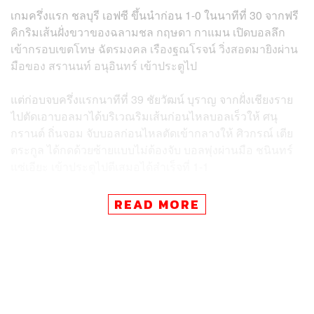
เกมครึ่งแรก ชลบุรี เอฟซี ขึ้นนำก่อน 1-0 ในนาทีที่ 30
จากฟรี
คิกริมเส้นฝั่งขวาของฉลามชล กฤษดา กาแมน เปิดบอลลึก
เข้ากรอบเขตโทษ ฉัตรมงคล เรืองฐณโรจน์ วิ่งสอดมายิงผ่าน
มือข
อง สรานนท์ อนุอินทร์ เข้าปร
ะตูไป
แต่ก่อบจบครึ่งแรกนาทีที่ 39 ชัยวัฒน์ บุราญ จากฝั่งเชียงราย
ไปตัดเอาบอลมาได้บริเวณริมเส้นก่อนไหลบอลเร็วให้ ศนุ
กรานต์ ถิ่นจอม จับบอลก่อนไหลตัดเข้ากลางให้ ศิวกรณ์ เตีย
ตระกูล ได้กดด้วยซ้ายแบบไม่ต้องจับ บอลพุ่งผ่านมือ ชนินทร์
แซ่เอียะ เข้าประตูไปตีเสมอได้สำเร็จที่ 1-1
มาในครึ่งหลังปรากฏว่าไม่มีประตูเกิดขึ้นจนต้องต่อเวลา
READ MORE
พิเศษ แต่ทั้งสองทีมก็ไม่สามารถทำประตูได้ ทำให้ต้องไป
ตัดสินกันด้วยการดวลจุดโทษ และเป็นทาง สิงห์เชียงราย
ยูไนเต็ด ที่แม่นยำกว่าเอาชนะไปได้ 5-4 คว้าแชมป์ช้างเอฟเอ
คัพสมัยที่ 3 ไปครองได้สำเร็จ
โดยเกมนี้นอกจากแชมป์เอฟเอคัพแล้ว สิงห์ เชียงราย ยูไนเต็ด