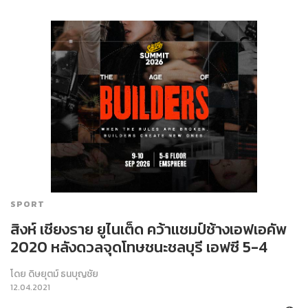
SPORT
สิงห์ เชียงราย ยูไนเต็ด คว้าแชมป์ช้างเอฟเอคัพ
2020 หลังดวลจุดโทษชนะชลบุรี เอฟซี 5-4
โดย
ดิษยุตม์ ธนบุญชัย
12.04.2021