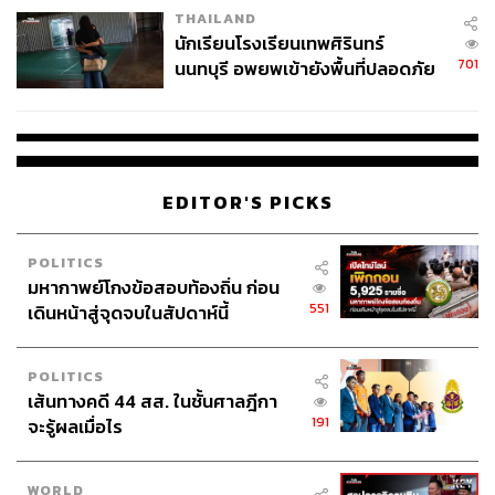
THAILAND
จ่ายหนี้-แอบระบุแบรนด์
นักเรียนโรงเรียนเทพศิรินทร์
701
นนทบุรี อพยพเข้ายังพื้นที่ปลอดภัย
ชั่วคราว หลังเหตุใช้อาวุธปืนภายใน
โรงเรียนคลี่คลาย
EDITOR'S PICKS
POLITICS
มหากาพย์โกงข้อสอบท้องถิ่น ก่อน
551
เดินหน้าสู่จุดจบในสัปดาห์นี้
POLITICS
เส้นทางคดี 44 สส. ในชั้นศาลฎีกา
191
จะรู้ผลเมื่อไร
WORLD