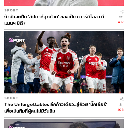
SPORT
ถ้ามันจะเป็น ‘สัปดาห์สุดท้าย’ ของเป๊บ กวาร์ดิโอลา ที่
437
แมนฯ ซิตี?
SPORT
The Unforgettables อีกก้าวเดียว..สู่ถ้วย ‘บิ๊กเอียร์’
408
เพื่อเป็นทีมที่ผู้คนไม่มีวันลืม