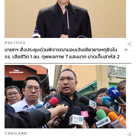
POLITICS
นายกฯ สั่งประชุมด่วนพิจารณามอบเงินเยียวยาเหตุยิงใน
...
รร. เสียชีวิต 1 ลบ. ทุพพลภาพ 7 แสนบาท บาดเจ็บสาหัส 2
แสนบาท บาดเจ็บเล็กน้อย 1 แสนบาท
THAILAND