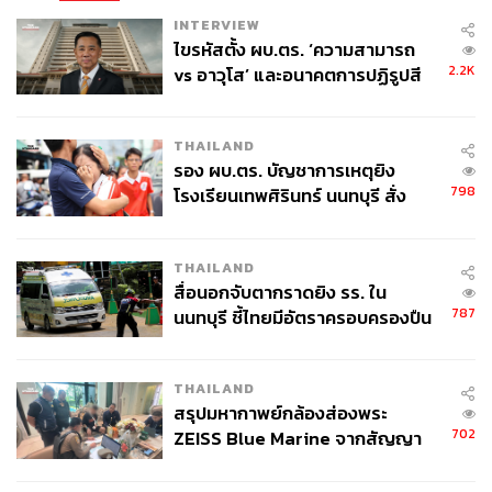
INTERVIEW
ไขรหัสตั้ง ผบ.ตร. ‘ความสามารถ
2.2K
vs อาวุโส’ และอนาคตการปฏิรูปสี
กากี กับ พล.ต.อ. เอก อังสนานนท์
THAILAND
รอง ผบ.ตร. บัญชาการเหตุยิง
798
โรงเรียนเทพศิรินทร์ นนทบุรี สั่ง
ค้นหา 2 รอบยืนยันไร้คนติดค้าง พบ
ศพปู่-ย่าที่บ้านพักผู้ก่อเหตุ
THAILAND
สื่อนอกจับตากราดยิง รร. ใน
787
นนทบุรี ชี้ไทยมีอัตราครอบครองปืน
สูงในระดับต้นของภูมิภาค
THAILAND
สรุปมหากาพย์กล้องส่องพระ
702
ZEISS Blue Marine จากสัญญา
ผลิต 8.3 ล้าน สู่ข้อพิพาท ‘มา
เวลล์ฯ’ ฟ้อง ‘โทน บางแค’ ผิดนัด