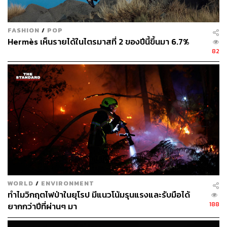
The Arc de Triomphe ไม่กี่ร้อยเมตร อยู่ใกล้กับแหล่งช้อปปิ้ง
ระดับโลกอย่าง
Champs-Élysées
และยังมองเห็นหอไอเฟล
FASHION
/
POP
ได้ด้วย จึงไม่น่าแปลกที่โรงแรมห้าดาวแห่งนี้จะกลายเป็นบ้าน
Hermès เห็นรายได้ในไตรมาสที่ 2 ของปีนี้ขึ้นมา 6.7%
สำหรับนักเดินทางที่มีปารีสเป็นหมุดหมาย การันตีด้วยรางวัล
82
ทั้งจาก Conde Nast Traveler, Villegiature AWARD 2008
และการเป็นหนึ่งในเครือโรงแรม Leading Hotels of the
World
WORLD
/
ENVIRONMENT
ทำไมวิกฤตไฟป่าในยุโรป มีแนวโน้มรุนแรงและรับมือได้
188
ยากกว่าปีที่ผ่านๆ มา