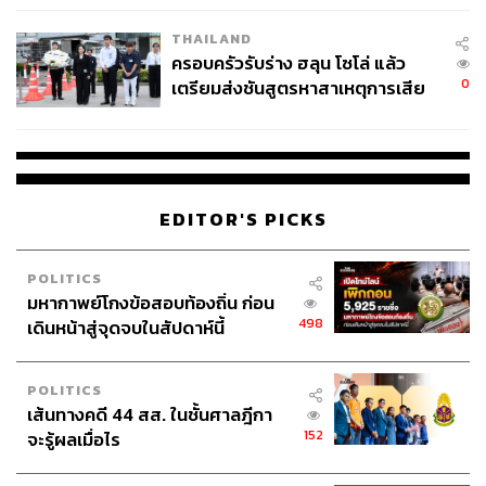
Eva Mendes, Kylie Minogue
ภาพยนตร์ที่ใช้ Hotel Raphael เป็นโลเคชันถ่ายทำ เช่น
THAILAND
ครอบครัวรับร่าง ฮลุน โซโล่ แล้ว
Holy Motors
(2011) นำแสดงโดย
Kylie Minogue
และ
Eva
0
เตรียมส่งชันสูตรหาสาเหตุการเสีย
Mendes
,
Hotel Chevalier
(2008) โดยผู้กำกับสายศิลป์
Wes
ชีวิต
Anderson
นำแสดงโดย
Natalie Portman
เป็นต้น
EDITOR'S PICKS
POLITICS
มหากาพย์โกงข้อสอบท้องถิ่น ก่อน
498
เดินหน้าสู่จุดจบในสัปดาห์นี้
POLITICS
เส้นทางคดี 44 สส. ในชั้นศาลฎีกา
152
จะรู้ผลเมื่อไร