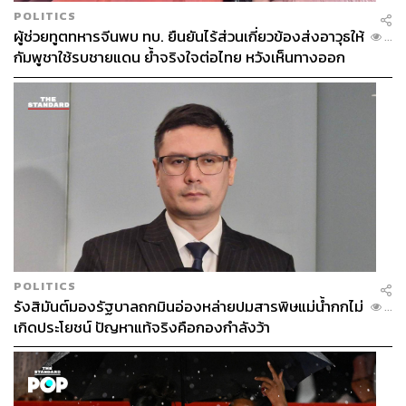
POLITICS
ผู้ช่วยทูตทหารจีนพบ ทบ. ยืนยันไร้ส่วนเกี่ยวข้องส่งอาวุธให้
...
กัมพูชาใช้รบชายแดน ย้ำจริงใจต่อไทย หวังเห็นทางออก
สันติวิธี
The Bites
ส่วนที่นับเป็นไฮไลต์คือ The Lounge Le 17 ที่ใช้สำหรับ
เสิร์ฟมื้อเช้า กลางวัน และเย็น ช่วงเช้าต้องบอกว่าแดดอ่อนๆ
ส่องผ่านหน้าต่างเข้ามา ช่วยให้มื้อเช้าที่นี่ดีงามยิ่งขึ้น ส่วน
เลาจน์ที่เชื่อมต่อกันคือ The English Bar ตกแต่งในธีมสีชมพู
POLITICS
รังสิมันต์มองรัฐบาลถกมินอ่องหล่ายปมสารพิษแม่น้ำกกไม่
ที่เหมาะกับผู้ต้องการความเป็นส่วนตัวยิ่งขึ้น และที่ดีอย่างยิ่ง
...
เกิดประโยชน์ ปัญหาแท้จริงคือกองกำลังว้า
คืออาหารที่นี่อร่อยและประณีตมาก เชฟจัดเตรียมเมนูแปลก
ใหม่ที่ช่างคิดสร้างสรรค์ไม่ให้ซ้ำในทุกสัปดาห์ โดยเลือก
วัตถุดิบในฤดูกาลมาใช้ ขอให้ลองดินเนอร์แบบไฟน์ไดนิ่ง ที่นี่
จะทำให้เราจำรสชาติดีเลิศและรายละเอียดอาหารที่ Hotel