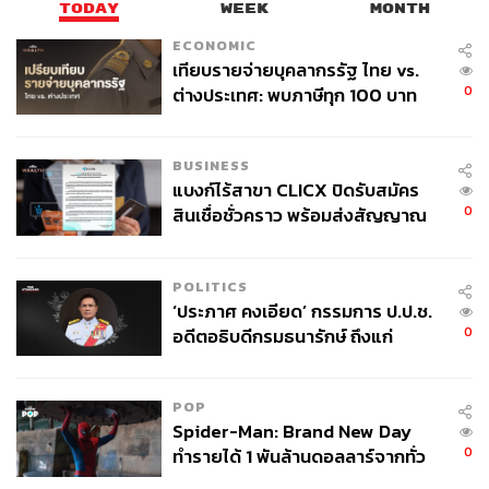
TODAY
WEEK
MONTH
ECONOMIC
เทียบรายจ่ายบุคลากรรัฐ ไทย vs.
0
ต่างประเทศ: พบภาษีทุก 100 บาท
ของคนไทยใช้ไปกับข้าราชการเฉียด
40 บาท
BUSINESS
ผู้ก่อตั้งโรงแรมแห่งนี้ Leonard Tauber เป็นเจ้าของเดียว
แบงก์ไร้สาขา CLICX ปิดรับสมัคร
กับโรงแรม Regina และ Majestic ที่เปิดก่อนหน้า และได้เปิด
0
สินเชื่อชั่วคราว พร้อมส่งสัญญาณ
โรงแรม Raphael ขึ้นในปี 1925 การออกแบบและตกแต่งเป็น
เตือนกลุ่มกู้เงินผิดวัตถุประสงค์-ให้
ข้อมูลเท็จ เตรียมดำเนินคดีเด็ดขาด
ไปเพื่อแขกระดับวีไอพี เพราะมาพร้อมความเป็นส่วนตัวที่
POLITICS
ทำให้ผู้มาเข้าพักต่างประทับใจ ผู้บริหารโรงแรมยังเป็นคนใน
‘ประภาศ คงเอียด’ กรรมการ ป.ป.ช.
ครอบครัว ตกทอดมาสู่รุ่นหลาน ที่ยังคงสืบต่อบริการเพื่อแขก
0
อดีตอธิบดีกรมธนารักษ์ ถึงแก่
คนสำคัญจนถึงทุกวันนี้ แขกคนสำคัญที่ว่า โดยเฉพาะนักการ
อนิจกรรม
เมือง ผู้นำจากประเทศต่างๆ นักเขียน นักวิชาการ และยังเป็น
สถานที่ที่ใช้ในการถ่ายภาพยนตร์อยู่หลายครั้ง ทำให้กลาย
POP
เป็นโรงแรมสุดโปรดสำหรับผู้กำกับและนักแสดงหลายคน
Spider-Man: Brand New Day
อย่างเช่น
Errol Flynn
,
Ava Gardner
, Marlon Brando, Romy
0
ทำรายได้ 1 พันล้านดอลลาร์จากทั่ว
Schneider และนักแสดงในยุคหลังอย่าง Natalie Portman,
โลกภายใน 6 วัน