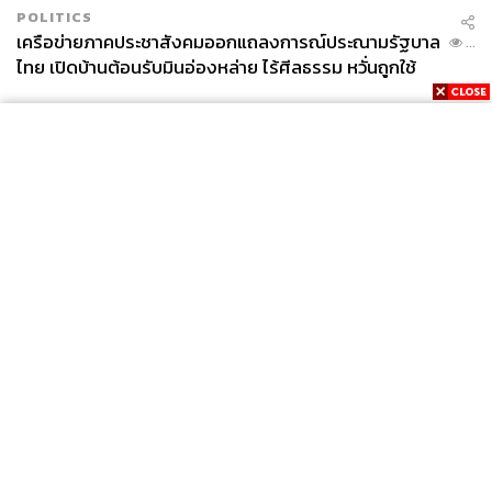
POLITICS
เครือข่ายภาคประชาสังคมออกแถลงการณ์ประณามรัฐบาล
...
ไทย เปิดบ้านต้อนรับมินอ่องหล่าย ไร้ศีลธรรม หวั่นถูกใช้
เป็นเครื่องมือกดขี่ชาวเมียนมา
News
Wealth
Pop
Podcast
Video
Now
Opinion
Careers
Events
Privacy
About
Contact
Policy
FOR
ADVERTISING
MEMBERSHIP