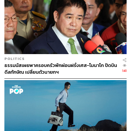
POLITICS
ธรรมนัสเผยพาครอบครัวพักผ่อนฝรั่งเศส-โมนาโก ปัดบิน
141
ดีลทักษิณ เปลี่ยนตัวนายกฯ
The Mood
Hotel
Raphael อยู่บนนถนน Kleber ห่างจากประตูชัย หรือ