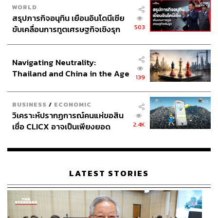
WORLD
สรุปภารกิจอนุทิน เยือนอินโดนีเซีย
503
ขับเคลื่อนการทูตเศรษฐกิจเชิงรุก
ประกาศหุ้นส่วนยุทธศาสตร์ไทย –
อินโดนีเซีย
Navigating Neutrality:
Thailand and China in the Age
139
of a New Global Order
BUSINESS
/
ECONOMIC
วิเคราะห์ปรากฏการณ์คนแห่ขอสิน
2.4K
เชื่อ CLICX อาจเป็นเพียงยอด
The Room
ภูเขาน้ำแข็ง ของปัญหาหนี้ครัว
จากโถงล็อบบี้ที่สวยราวกับอยู่ในมุมหนึ่งของพิพิธภัณฑ์
เรือนไทยที่ถูกซุกไว้
ลูฟวร์
เดินไปเกือบสุดทางจะพบกับลิฟต์ดั้งเดิมของโรงแรมที่
เป็นบานเฟี้ยมและยังคงใช้การได้ดี ห้องพักแต่ละห้องตกแต่ง
LATEST STORIES
แตกต่างกันไป ทั้งธีมสี เฟอร์นิเจอร์ ภาพวาดที่เลือกใช้ อย่าง
ห้อง The Arc de Triomphe Suite ที่อยู่บนชั้น 6 มีสีขาวงาช้าง
เป็นสีหลัก ระเบียงห้องนี้ ออกไปนั่งชมวิวประตูชัยได้ชัดเจน
The Bureau อยู่ชั้น 5 เป็นห้องที่มาพร้อมฟังก์ชันการทำงาน