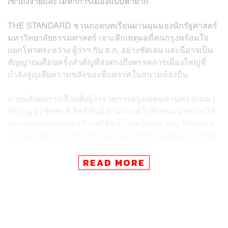
เข้าถึงง่ายและไม่ทำการเมืองแบบท่ายาก
THE STANDARD ชวนถอดบทเรียนผ่านมุมมองนักรัฐศาสตร์
มหาวิทยาลัยธรรมศาสตร์ เจาะลึกเหตุผลที่คนกรุงพร้อมใจ
แยกโหวตระหว่าง ผู้ว่าฯ กับ ส.ก. อย่างชัดเจน และนี่อาจเป็น
สัญญาณเตือนครั้งสำคัญที่ส่งตรงถึงพรรคการเมืองใหญ่ที่
กำลังสูญเสียความขลังของชื่อพรรคในสนามท้องถิ่น
ภายหลังผลการเลือกตั้งผู้ว่าราชการกรุงเทพมหานคร (กทม.)
ปรากฏว่า ชัชชาติ สิทธิพันธุ์ สามารถคว้าชัยชนะมาครองได้
อย่างถล่มทลายและสร้างสถิติหน้าใหม่ในหน้าประวัติศาสตร์
การเมืองท้องถิ่น ปรากฏการณ์นี้ไม่ได้สะท้อนเพียงความนิยม
ส่วนบุคคล แต่ยังซ่อนนัยสำคัญทางพฤติกรรมการเมืองของ
ชาวกรุงเทพมหานครที่น่าสนใจและชวนวิเคราะห์อย่างยิ่ง
READ MORE
อรรถสิทธิ์ พานแก้ว อาจารย์ประจำคณะรัฐศาสตร์
มหาวิทยาลัยธรรมศาสตร์ ได้ให้มุมมองวิเคราะห์
ปรากฏการณ์ดังกล่าวกับ THE STANDARD โดยชี้ให้เห็นว่า
ชัยชนะของชัชชาติคือการยืนยันความไว้วางใจที่คน กทม.