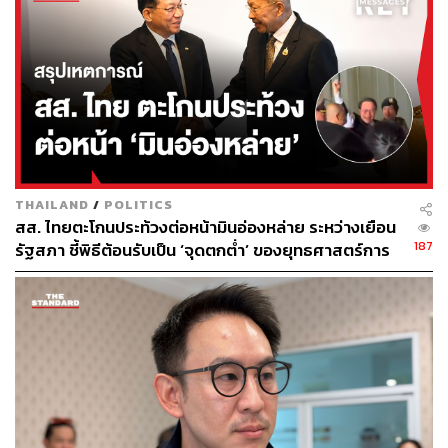
เลือกคนที่ตนเองพึงพอใจและเห็นว่าตอบโจทย์มากกว่าการ
ยึดติดกับชื่อพรรคเช่นเดียวกัน
“ในสนามผู้ว่าฯ กทม. ตัวบุคคลยังมีพลังสูงมาก พรรคมีความ
สำคัญ แต่ไม่ใช่ทุกอย่าง ผู้สมัครที่สร้างความเชื่อมั่นได้ ย่อม
มีโอกาสข้ามฐานการเมืองบางส่วนได้” อรรถสิทธิ์ ย้ำ
เมื่อมองไปยังสนามสมาชิกสภากรุงเทพมหานคร (ส.ก.)
ผลลัพธ์กลับสะท้อนธรรมชาติของการเมืองท้องถิ่นที่ฐานเสียง
THAILAND
/
POLITICS
จริง และเครือข่ายในพื้นที่ยังคงเป็นปัจจัยชี้ขาด การที่ผู้สมัคร
สส. ไทยตะโกนประท้วงต่อหน้ามินอ่องหล่าย ระหว่างเยือน
หน้าเดิมหลายคนได้รับการเลือกตั้ง หรือแม้แต่ผู้สมัคร ส.ก.
187
รัฐสภา ชี้พิธีต้อนรับเป็น ‘จุดตกต่ำ’ ของยุทธศาสตร์การ
จากพรรคประชาชนที่คว้าที่นั่งมาได้จำนวนมาก ส่วนหนึ่ง
ทูตไทย
เป็นผลมาจากทุนทางการเมืองส่วนตัวและการดูแลพื้นที่อย่าง
ต่อเนื่อง
ปรากฏการณ์นี้ตอกย้ำว่า คนกรุงเทพฯ สามารถแยกแยะ
กระดานการเลือกตั้งสองระดับได้อย่างชัดเจน คือ การเลือกผู้
ว่าฯ ด้วยเหตุผลชุดหนึ่ง และเลือก ส.ก. ด้วยเหตุผลอีกชุดหนึ่ง
โดยที่คะแนนนิยมไม่ได้ถูกโอนถ่ายไปมาระหว่างกันโดย