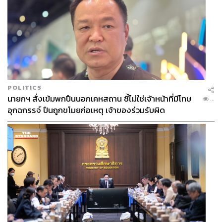
POLITICS
นายกฯ สั่งเข้มพกปืนนอกเคหสถาน ชี้ไม่ใช่เจ้าหน้าที่มีโทษ
...
อุกฉกรรจ์ ปืนถูกขโมยก่อเหตุ เจ้าของร่วมรับผิด