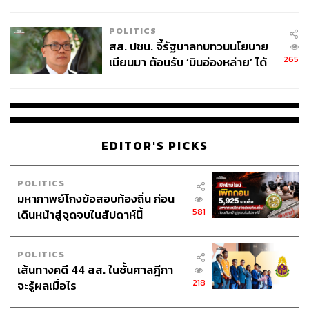
ไทยพลัส’ เฟส 2 รอประเมินความ
เหมาะสม
POLITICS
สส. ปชน. จี้รัฐบาลทบทวนนโยบาย
265
เมียนมา ต้อนรับ ‘มินอ่องหล่าย’ ได้
แค่สัญญาว่างเปล่า
EDITOR'S PICKS
POLITICS
มหากาพย์โกงข้อสอบท้องถิ่น ก่อน
581
เดินหน้าสู่จุดจบในสัปดาห์นี้
POLITICS
เส้นทางคดี 44 สส. ในชั้นศาลฎีกา
218
จะรู้ผลเมื่อไร