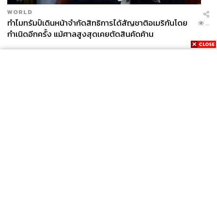
WORLD
ทำไมทรัมป์เดินหน้าจำกัดสิทธิการได้สัญชาติอเมริกันโดย
...
กำเนิดอีกครั้ง แม้ศาลสูงสุดเคยตัดสินคัดค้าน
News
Wealth
Pop
Podcast
Video
Now
TAGS:
ผู้ว่าราชการกรุงเทพมหานคร
Opinion
Careers
Events
สมาชิกสภากรุงเทพมหานคร (ส.ก.)
Privacy
About
Contact
สภากรุงเทพมหานคร
ชัยวัฒน์ สถาวรวิจิตร
Policy
พรรคประชาชน
อรรถสิทธิ์ พานแก้ว
ทีมคนทำงาน
FOR
ชัชชาติ สิทธิพันธุ์
เลือกตั้งผู้ว่าฯ กทม. 2569
ADVERTISING
พรรคประชาธิปัตย์
การเมืองไทย
มัลลิกา บุญมีตระกูล มหาสุข
เลือกตั้งผู้ว่าฯ กทม
MEMBERSHIP