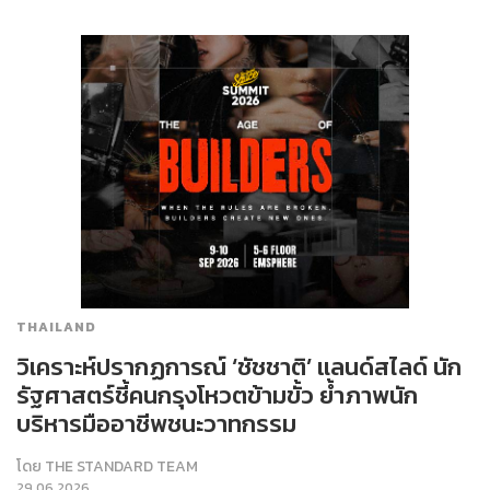
THAILAND
วิเคราะห์ปรากฏการณ์ ‘ชัชชาติ’ แลนด์สไลด์ นัก
รัฐศาสตร์ชี้คนกรุงโหวตข้ามขั้ว ย้ำภาพนัก
บริหารมืออาชีพชนะวาทกรรม
โดย
THE STANDARD TEAM
29.06.2026