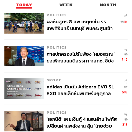
TODAY
WEEK
MONTH
POLITICS
ผลชันสูตร 8 ศพ เหตุยิงใน รร.
1K
เทพศิรินทร์ นนทบุรี พบกระสุนเข้า
จุดสำคัญ ‘ศีรษะ-หน้าอก’ ครูถูกยิง
4 นัด จากระยะไกล
POLITICS
ศาลปกครองไม่รับฟ้อง ‘หมอสรณ’
742
ขอเพิกถอนมติสรรหา กสทช. ชี้ยัง
ไม่ใช่ผู้เดือดร้อนเสียหาย
SPORT
adidas เปิดตัว Adizero EVO SL
618
EXO คอลเล็กชันพิเศษรับฤดูกาล
College Football
POLITICS
‘เอกนิติ’ เผยเงินกู้ 4 แสนล้าน โฟกัส
315
เปลี่ยนผ่านพลังงาน ลุ้น ‘ไทยช่วย