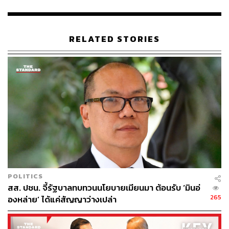
พร้อมทำงานร่วมกับทุกฝ่าย ถือเป็นจุดแข็งที่ทำให้เขาอยู่
เหนือข้อจำกัดของพรรคการเมือง ตอบโจทย์กลุ่มคนที่เหนื่อย
หน่ายกับความขัดแย้ง และต้องการเห็นเมืองเดินหน้า
RELATED STORIES
มากกว่าติดหล่มเกมการเมืองระดับชาติ รวมถึงยุทธศาสตร์
หาเสียงที่ไม่เน้นป้ายโฆษณา แต่เน้นการลงพื้นที่และใช้สื่อ
ออนไลน์ ซึ่งสอดคล้องกับวิถีชีวิตคนเมืองอย่างกลมกลืน
ในการเลือกตั้งครั้งนี้ อรรถสิทธิ์ สังเกตเห็นพฤติกรรมการ
ตัดสินใจของทั้งสายก้าวหน้าและสายอนุรักษ์นิยมที่คล้ายคลึง
กัน สำหรับสายก้าวหน้า แม้ฐานเสียงของชัชชาติจะทับซ้อน
กับ ชัยวัฒน์ สถาวรวิจิตร จากพรรคประชาชน แต่ผู้มีสิทธิ
เลือกตั้งกลับเทใจให้ชัชชาติด้วยเหตุผลเลือกเพราะชอบ และ
เชื่อมั่นในความสามารถส่วนบุคคล มากกว่าการโหวตตาม
ยุทธศาสตร์พรรค
POLITICS
สส. ปชน. จี้รัฐบาลทบทวนนโยบายเมียนมา ต้อนรับ ‘มินอ่
ขณะที่ฝั่งอนุรักษ์นิยม การที่มัลลิกา บุญมีตระกูล ได้รับ
265
องหล่าย’ ได้แค่สัญญาว่างเปล่า
คะแนนความนิยมสูงกว่าอนุชา บูรพชัยศรี จากพรรค
ประชาธิปัตย์ ก็สะท้อนให้เห็นว่าผู้มีสิทธิเลือกตั้งพร้อมที่จะ