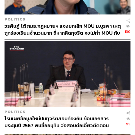
อัตโนมัติ
สัญญาณเตือนถึง ‘พรรคประชาชน’ และ ‘พรรคประชาธิปัตย์’
POLITICS
ต่อคำถามที่ว่า ผลการเลือกตั้ง กทม. จะสะท้อนไปถึงสนาม
วรศิษฎ์ โต้ กมธ.กฎหมายฯ แจงยกเลิก MOU ม.บูรพา เหตุ
การเมืองระดับชาติหรือไม่ นักวิชาการจากธรรมศาสตร์มอง
130
ถูกร้องเรียนจำนวนมาก ชี้หากคิดทุจริต คงไม่ทำ MOU กับ
ว่า ยังไม่สามารถประเมินได้โดยตรง เนื่องจากมีหลายพรรค
5 หน่วยงาน
ใหญ่ที่ไม่ได้ส่งผู้สมัครลงสนามผู้ว่าฯ
อย่างไรก็ตาม สำหรับพรรคประชาชน ผลลัพธ์ในครั้งนี้ถือ
เป็นสัญญาณเตือนให้ต้องทบทวนยุทธศาสตร์การหาเสียงและ
ตัวผู้สมัครในสนามบริหารระดับท้องถิ่น แม้จะทำผลงานได้ดี
ในสภา ส.ก. ก็ตาม
ขณะที่พรรคประชาธิปัตย์ แม้จะระดมสรรพกำลังระดับแกน
นำ อาทิ อภิสิทธิ์ เวชชาชีวะ และ กรณ์ จาติกวณิช ลงพื้นที่
อย่างหนักเพื่อดึงความไว้วางใจกลับคืนมา แต่ผลคะแนนที่
POLITICS
โรมเผยข้อมูลใหม่ปมทุจริตสอบท้องถิ่น ย้อนเอกสาร
ออกมาสะท้อนชัดเจนว่า พรรคเก่าแก่แห่งนี้ยังมีงานหนักรอ
95
ประชุมปี 2567 พบชื่ออนุทิน จ่อสอบต่อเอี่ยวตัดตอน
อยู่อีกมาก เพื่อกู้คืนศรัทธาในยุคที่คนเมืองพร้อมแยก
ม.บูรพา หรือไม่
พิจารณาทั้งตัวผู้สมัคร ภาพลักษณ์พรรค และความน่าเชื่อถือ