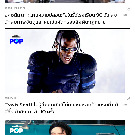
POLITICS
ยศชนัน เคาะแผนความปลอดภัยในรั้วโรงเรียน 90 วัน ส่ง
...
นักสุขภาพจิตดูแล-คุมเข้มคัดกรองสิ่งผิดกฎหมาย
MUSIC
Travis Scott ไม่รู้สึกกดดันที่ไม่เคยชนะรางวัลแกรมมี่ แม้
...
มีชื่อเข้าชิงมาแล้ว 10 ครั้ง