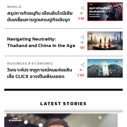
WORLD
สรุปภารกิจอนุทิน เยือนอินโดนีเซีย
546
ขับเคลื่อนการทูตเศรษฐกิจเชิงรุก
ประกาศหุ้นส่วนยุทธศาสตร์ไทย –
อินโดนีเซีย
Navigating Neutrality:
Thailand and China in the Age
181
of a New Global Order
BUSINESS
/
ECONOMIC
วิเคราะห์ปรากฏการณ์คนแห่ขอสิน
2.6K
เชื่อ CLICX อาจเป็นเพียงยอด
ภูเขาน้ำแข็ง ของปัญหาหนี้ครัว
เรือนไทยที่ถูกซุกไว้
LATEST STORIES