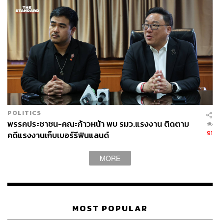
ไปพร้อมๆ กัน
POLITICS
พรรคประชาชน-คณะก้าวหน้า พบ รมว.แรงงาน ติดตาม
91
คดีแรงงานเก็บเบอร์รีฟินแลนด์
MORE
MOST POPULAR