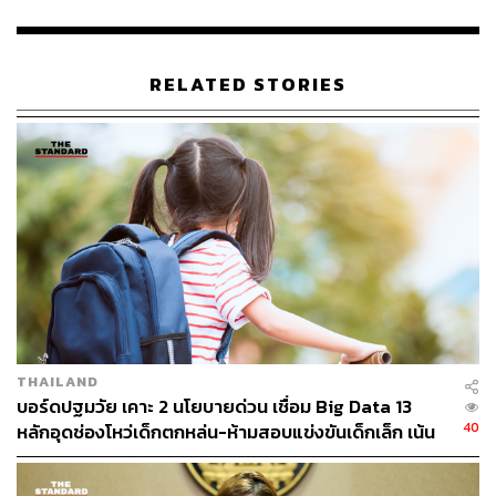
กรุงเทพมหานครเป็นวันสุดท้าย ก่อนที่จะครบกำหนดพ้นจาก
ตำแหน่งในเวลา 17.00 น. ของวันนี้ ชัชชาติยืนยันว่ายังคง
ปฏิบัติภารกิจตามปกติและพยายามสะสางงานที่คั่งค้างให้ดี
RELATED STORIES
ที่สุด โดยมองว่างานของเมืองไม่มีวันสิ้นสุดเพราะกรุงเทพฯ
ยังต้องพัฒนาอย่างต่อเนื่อง แต่เชื่อมั่นว่าข้าราชการประจำจะ
สามารถเดินหน้าขับเคลื่อนงานต่อไปได้ การที่ ศธ. มา
ร่วมพัฒนาระบบในวันนี้ ถือเป็นโอกาสอันดีที่จะขยายผล
แนวทางของ กทม. ไปยังโรงเรียนสังกัด สพฐ. กว่า 20,000
แห่งทั่วประเทศ
ซึ่งตลอด 4 ปีที่ผ่านมา กทม. ได้ผลักดันนโยบายด้านการศึกษา
อย่างจริงจัง ทั้งการพัฒนาห้องเรียนต้นแบบ ลดภาระครู ปรับ
หลักสูตร และเปิดโรงเรียนหลักสูตรนานาชาติแห่งแรกของ
กทม. เพราะเชื่อมั่นว่าการศึกษาคือการหว่านเมล็ดพันธุ์ ที่
THAILAND
ต้องใช้เวลาและความอดทน ซึ่งเป็นหัวใจหลักในการลด
บอร์ดปฐมวัย เคาะ 2 นโยบายด่วน เชื่อม Big Data 13
ความเหลื่อมล้ำทางสังคม
40
หลักอุดช่องโหว่เด็กตกหล่น-ห้ามสอบแข่งขันเด็กเล็ก เน้น
เรียนรู้ผ่านการเล่น
ทางด้าน อัครนันท์ กัณณ์กิตตินันท์ รัฐมนตรีช่วยว่าการ