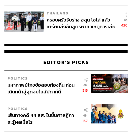
โลกภายใน 6 วัน
ณาฌารัฐ ภักดีอาสา
ช่างภาพข่าว ประจำสำนักข่าว THE
STANDARD
THAILAND
ครอบครัวรับร่าง ฮลุน โซโล่ แล้ว
430
เตรียมส่งชันสูตรหาสาเหตุการเสีย
ชีวิต
EDITOR'S PICKS
POLITICS
มหากาพย์โกงข้อสอบท้องถิ่น ก่อน
515
เดินหน้าสู่จุดจบในสัปดาห์นี้
POLITICS
เส้นทางคดี 44 สส. ในชั้นศาลฎีกา
157
จะรู้ผลเมื่อไร