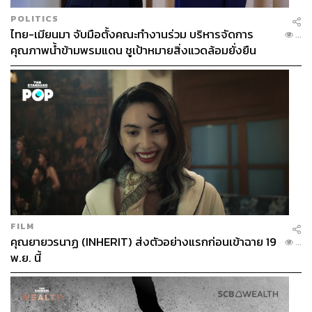
POLITICS
ไทย-เมียนมา จับมือตั้งคณะทำงานร่วม บริหารจัดการ
...
คุณภาพน้ำข้ามพรมแดน ชูเป้าหมายสิ่งแวดล้อมยั่งยืน
FILM
คุณยายวรนาฏ (INHERIT) ส่งตัวอย่างแรกก่อนเข้าฉาย 19
...
พ.ย. นี้