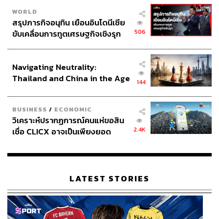
WORLD
สรุปภารกิจอนุทิน เยือนอินโดนีเซีย
506
ขับเคลื่อนการทูตเศรษฐกิจเชิงรุก
ประกาศหุ้นส่วนยุทธศาสตร์ไทย –
อินโดนีเซีย
Navigating Neutrality:
Thailand and China in the Age
144
of a New Global Order
BUSINESS
/
ECONOMIC
วิเคราะห์ปรากฏการณ์คนแห่ขอสิน
2.4K
เชื่อ CLICX อาจเป็นเพียงยอด
ภูเขาน้ำแข็ง ของปัญหาหนี้ครัว
เรือนไทยที่ถูกซุกไว้
LATEST STORIES