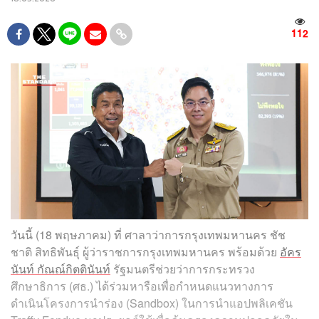
112
วันนี้ (18 พฤษภาคม) ที่ ศาลาว่าการกรุงเทพมหานคร ชัช
ชาติ สิทธิพันธุ์ ผู้ว่าราชการกรุงเทพมหานคร พร้อมด้วย
อัคร
นันท์ กัณณ์กิตตินันท์
รัฐมนตรีช่วยว่าการกระทรวง
ศึกษาธิการ (ศธ.) ได้ร่วมหารือเพื่อกำหนดแนวทางการ
ดำเนินโครงการนำร่อง (Sandbox) ในการนำแอปพลิเคชัน