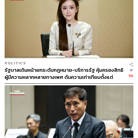
กระทรวงศึกษาธิการ กล่าวเสริมว่า ในระยะแรก ศธ. จะเริ่ม
ดำเนินโครงการ Sandbox ร่วมกับ กทม. ก่อนจะพิจารณา
ขยายผลไปยังพื้นที่ต่างจังหวัด เนื่องจาก กทม. เป็นต้นแบบที่
พิสูจน์แล้วว่าประสบความสำเร็จ
เป้าหมายสำคัญคือการเปิดช่องทางที่ปลอดภัยให้แก่นักเรียน
ครู และบุคลากรทางการศึกษา สามารถแจ้งเหตุความรุนแรง
หรือการละเมิดสิทธิต่าง ๆ โดยเฉพาะประเด็นที่มีความ
ละเอียดอ่อน ซึ่งในอดีตมักไม่ได้รับการแก้ไขอย่างจริงจัง ศธ.
POLITICS
เชื่อมั่นว่าระบบที่โปร่งใสจะสร้างความกล้าในการร้องเรียน
รัฐบาลเดินหน้ายกระดับกฎหมาย-บริการรัฐ คุ้มครองสิทธิ
และนำไปสู่การแก้ไขอย่างเป็นรูปธรรม
56
ผู้มีความหลากหลายทางเพศ ดันความเท่าเทียมตั้งแต่
หลักสูตรในห้องเรียนถึงที่ทำงาน
ในตอนท้าย ชัชชาติ ได้กล่าวทิ้งท้ายว่า เทคโนโลยีดิจิทัลคือ
เครื่องมือสำคัญที่จะช่วยลบข้อจำกัดด้านพื้นที่ หากมี
สัญญาณโทรศัพท์มือถือ เรื่องร้องเรียนก็สามารถส่งตรงถึง
หน่วยงานรับผิดชอบได้ทันที ไม่ว่าจะอยู่ในพื้นที่ห่างไกลเพียง
ใด ซึ่งจะทำให้การเข้าถึงระบบการคุ้มครองสิทธิสามารถเกิด
ขึ้นได้อย่างเท่าเทียมและครอบคลุมทั่วประเทศ