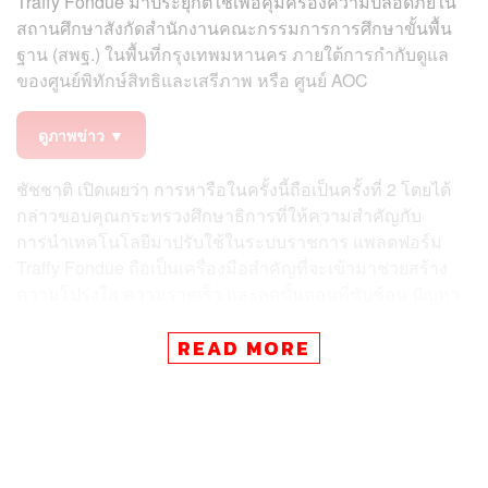
Traffy Fondue มาประยุกต์ใช้เพื่อคุ้มครองความปลอดภัยใน
สถานศึกษาสังกัดสำนักงานคณะกรรมการการศึกษาขั้นพื้น
ฐาน (สพฐ.) ในพื้นที่กรุงเทพมหานคร ภายใต้การกำกับดูแล
ของศูนย์พิทักษ์สิทธิและเสรีภาพ หรือ ศูนย์ AOC
ดูภาพข่าว ▼
ชัชชาติ เปิดเผยว่า การหารือในครั้งนี้ถือเป็นครั้งที่ 2 โดยได้
กล่าวขอบคุณกระทรวงศึกษาธิการที่ให้ความสำคัญกับ
การนำเทคโนโลยีมาปรับใช้ในระบบราชการ แพลตฟอร์ม
Traffy Fondue ถือเป็นเครื่องมือสำคัญที่จะเข้ามาช่วยสร้าง
ความโปร่งใส ความรวดเร็ว และลดขั้นตอนที่ซับซ้อน ปัญหา
ต่าง ๆ ที่เกิดขึ้นในสถานศึกษา
READ MORE
หากได้รับการแจ้งผ่านระบบโดยตรง จะช่วยให้การแก้ไขเป็น
ไปอย่างรวดเร็ว และลดปัญหาการปล่อยเรื่องค้างคา หรือ
ปัญหาใต้พรม ลงได้อย่างเป็นรูปธรรม ซึ่งจุดเด่นของ
แพลตฟอร์มนี้คือการเปลี่ยนรูปแบบการทำงานจากระบบท่อ
ที่ต้องรายงานตามลำดับขั้น ไปสู่ระบบดิจิทัลที่เปิดให้ทุกฝ่าย