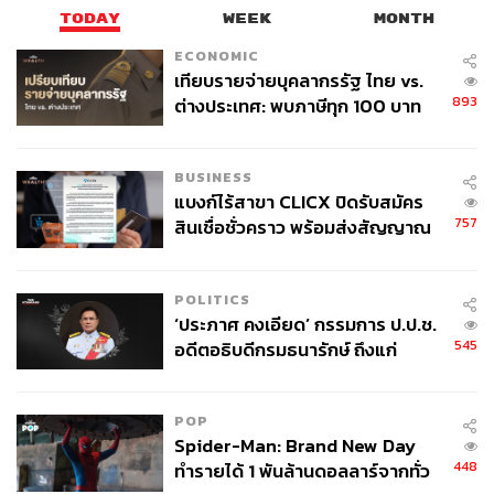
กระทรวงศึกษาธิการ
เทคโนโลยีดิจิทัล
TODAY
WEEK
MONTH
ชัชชาติ สิทธิพันธุ์
กรุงเทพมหานคร
ECONOMIC
ผู้ว่าราชการกรุงเทพมหานคร
เทียบรายจ่ายบุคลากรรัฐ ไทย vs.
893
ต่างประเทศ: พบภาษีทุก 100 บาท
ของคนไทยใช้ไปกับข้าราชการเฉียด
40 บาท
BUSINESS
แบงก์ไร้สาขา CLICX ปิดรับสมัคร
757
สินเชื่อชั่วคราว พร้อมส่งสัญญาณ
เตือนกลุ่มกู้เงินผิดวัตถุประสงค์-ให้
112
ข้อมูลเท็จ เตรียมดำเนินคดีเด็ดขาด
POLITICS
‘ประภาศ คงเอียด’ กรรมการ ป.ป.ช.
ABOUT THE AUTHOR
545
อดีตอธิบดีกรมธนารักษ์ ถึงแก่
อนิจกรรม
THE STANDARD TEAM
กองบรรณาธิการ THE STANDARD
POP
Spider-Man: Brand New Day
ABOUT THE PHOTOGRAPHER
448
ทำรายได้ 1 พันล้านดอลลาร์จากทั่ว