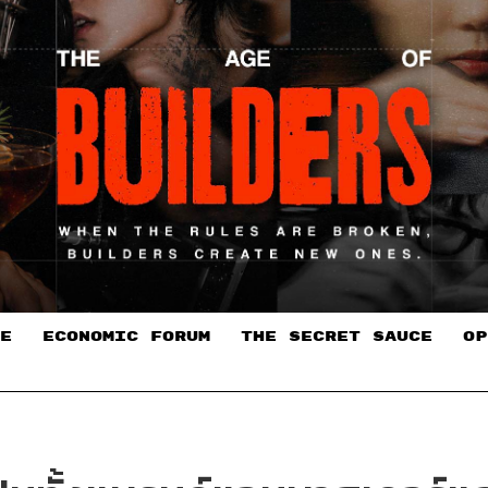
E
ECONOMIC FORUM
THE SECRET SAUCE​
OP