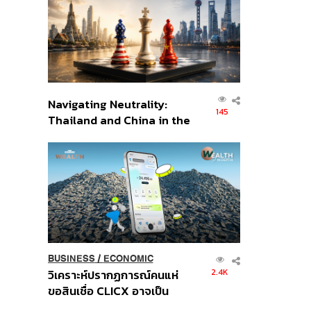
อินโดนีเซีย
Navigating Neutrality:
145
Thailand and China in the
Age of a New Global
Order
BUSINESS
/
ECONOMIC
2.4K
วิเคราะห์ปรากฏการณ์คนแห่
ขอสินเชื่อ CLICX อาจเป็น
เพียงยอดภูเขาน้ำแข็ง ของ