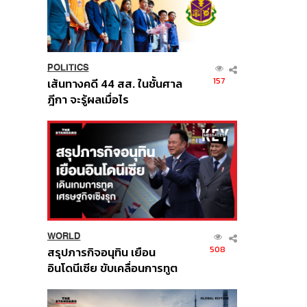
POLITICS
157
เส้นทางคดี 44 สส. ในชั้นศาล
ฎีกา จะรู้ผลเมื่อไร
WORLD
508
สรุปภารกิจอนุทิน เยือน
อินโดนีเซีย ขับเคลื่อนการทูต
เศรษฐกิจเชิงรุก ประกาศหุ้น
ส่วนยุทธศาสตร์ไทย –