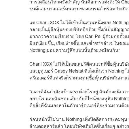
การเคลื่อนไหวครั้งสำคัญ นั่นคือการแต่งตั้งให้
Cha
รนด์แอมบาสเดอร์คนแรกของแบรนด์ พร้อมกับเปิ
แต่ Charli XCX ไม่ได้เข้าเป็นส่วนหนึ่งของ Noth
กลายเป็นผู้ถือหุ้นของบริษัทอีกด้วย ซึ่งก็เป็นสัญญ
มากกว่าความเรียบง่าย โดย Carl Pei ผู้ร่วมก่อตั้ง
มีแต่เงียบขึ้น, เรียบง่ายขึ้น และซ้ำซากจำเจ ในขณะท
Nothing มอบความรู้สึกแบบนั้นด้วยเหมือนกัน”
Charli XCX ไม่ได้เป็นเซเลบริตีคนแรกที่ซื้อหุ้นบ
และยูทูเบอร์ Casey Neistat ที่เล็งเห็นว่า Nothin
ครีเอเตอร์ที่แท้จริงก็ร่วมลงทุนซื้อหุ้นบริษัทกันม
“เวลาที่ฉันกำลังสร้างสรรค์อะไรอยู่ ฉันมักจะน
อย่างไร และฉันชอบเสียงกับดีไซน์ของหูฟัง Noth
คือสิ่งที่ฉันมองหาในตัวพาร์ตเนอร์ที่จะร่วมงานด้วย
ก่อนหน้านี้ไม่นาน Nothing เพิ่งปิดดีลการระดมทุน S
ล้านดอลลาร์แล้ว โดยบริษัทเติบโตขึ้นเรื่อยๆ อย