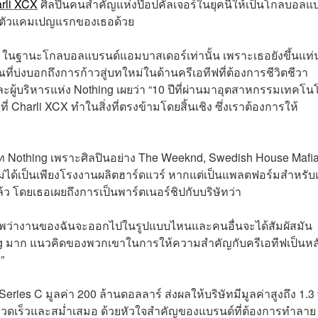
rli XCX
ศิลปินคนสำคัญแห่งป๊อปคัลเจอร์ในยุคนี้ให้เป็นโกลบอลแ
ดตัวแคมเปญแรกของเธอด้วย
ing ในฐานะโกลบอลแบรนด์แอมบาสเดอร์เท่านั้น เพราะเธอยังขึ้นแท่
าณที่บ่งบอกถึงการก้าวสู่บทใหม่ในด้านครีเอทีฟที่ต้องการชีวิตชีวา
และผู้บริหารแห่ง Nothing เผยว่า “10 ปีที่ผ่านมาอุตสาหกรรมเทคโน
ี่ Charli XCX ทำในสิ่งที่ตรงข้ามโดยสิ้นเชิง ซึ่งเราต้องการให้
ริษัท Nothing เพราะศิลปินอย่าง The Weeknd, Swedish House Mafi
g ไม่ได้เป็นเพียงโรงงานผลิตฮาร์ดแวร์ หากแต่เป็นแพลตฟอร์มสำหรับ
าแล้ว โดยเธอเผยถึงการเป็นพาร์ตเนอร์ชิปกับบริษัทว่า
ึกภาพว่างานของฉันจะออกไปในรูปแบบไหนและคนอื่นจะได้สัมผัสมัน
ing มาก แนวคิดของพวกเขาในการให้ความสำคัญกับครีเอทีฟเป็นหล
”
eries C มูลค่า 200 ล้านดอลลาร์ ส่งผลให้บริษัทมีมูลค่าสูงถึง 1.3 
่างรวดเร็วและสม่ำเสมอ ด้วยหัวใจสำคัญของแบรนด์ที่ต้องการทำลาย