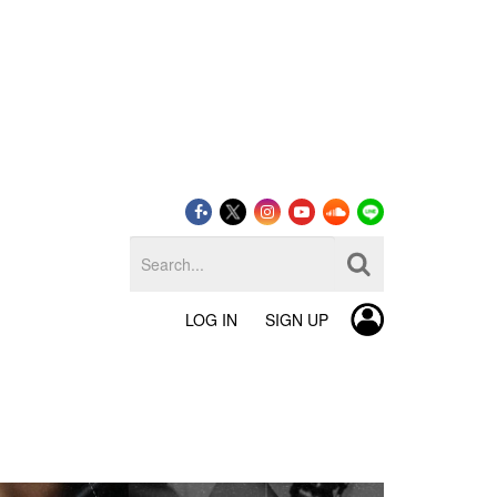
LOG IN
SIGN UP