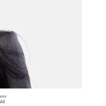
ถมอง
้มี