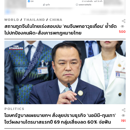
WORLD
/
THAILAND
/
CHINA
สถานทูตจีนในไทยเร่งสอบปม ‘คนจีนพกอาวุธเถื่อน’ ย้ำชัด
500
ไม่ปกป้องคนผิด-สั่งเคารพกฎหมายไทย
POLITICS
โฆษกรัฐบาลเผยนายกฯ สั่งลุยปราบธุรกิจ ‘นอมินี-ทุนเทา’
191
โชว์ผลงานไตรมาสแรกปี 69 กลุ่มเสี่ยงลด 60% จ่อฟัน
ผิดกว่า 6.5 พันราย