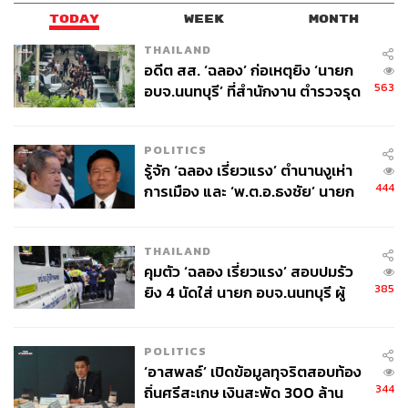
TODAY
WEEK
MONTH
THAILAND
อดีต สส. ‘ฉลอง’ ก่อเหตุยิง ‘นายก
563
อบจ.นนทบุรี’ ที่สำนักงาน ตำรวจรุด
ลงพื้นที่
POLITICS
รู้จัก ‘ฉลอง เรี่ยวแรง’ ตำนานงูเห่า
444
การเมือง และ ‘พ.ต.อ.ธงชัย’ นายก
อบจ. นนทบุรี หลายสมัย บุคคล
สำคัญในเหตุยิง
THAILAND
คุมตัว ‘ฉลอง เรี่ยวแรง’ สอบปมรัว
385
ยิง 4 นัดใส่ นายก อบจ.นนทบุรี ผู้
ว่าฯ ลงพื้นที่ตรวจสอบเร่งหาสาเหตุ
POLITICS
‘อาสพลธ์’ เปิดข้อมูลทุจริตสอบท้อง
344
ถิ่นศรีสะเกษ เงินสะพัด 300 ล้าน