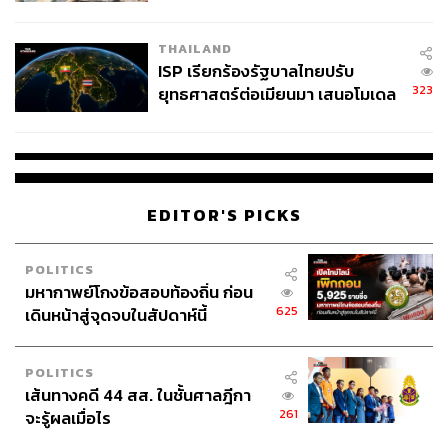
จ่อขยายผลรื้อคดีทั่วประเทศ
THAILAND
ISP เรียกร้องรัฐบาลไทยปรับ
323
ยุทธศาสตร์ต่อเมียนมา เสนอโมเดล
‘3 ระเบียง’ รับมือภัยคุกคามข้าม
แดน
EDITOR'S PICKS
POLITICS
มหากาพย์โกงข้อสอบท้องถิ่น ก่อน
625
เดินหน้าสู่จุดจบในสัปดาห์นี้
POLITICS
เส้นทางคดี 44 สส. ในชั้นศาลฎีกา
261
จะรู้ผลเมื่อไร