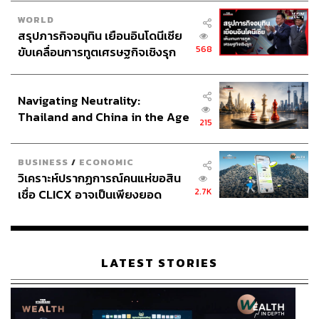
WORLD
สรุปภารกิจอนุทิน เยือนอินโดนีเซีย
568
ขับเคลื่อนการทูตเศรษฐกิจเชิงรุก
ประกาศหุ้นส่วนยุทธศาสตร์ไทย –
อินโดนีเซีย
Navigating Neutrality:
Thailand and China in the Age
215
of a New Global Order
BUSINESS
/
ECONOMIC
วิเคราะห์ปรากฏการณ์คนแห่ขอสิน
2.7K
เชื่อ CLICX อาจเป็นเพียงยอด
ภูเขาน้ำแข็ง ของปัญหาหนี้ครัว
เรือนไทยที่ถูกซุกไว้
LATEST STORIES