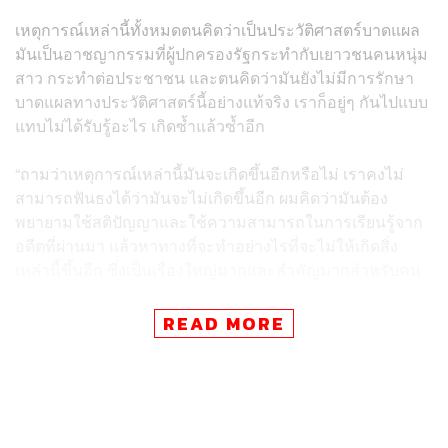
เหตุการณ์เหล่านี้ทั้งหมดตนคิดว่าเป็นประวัติศาสตร์บาดแผล
มันเป็นอาชญากรรมที่ผู้ปกครองรัฐกระทำกับเยาวชนคนหนุ่ม
สาว กระทำต่อประชาชน และตนคิดว่ามันยังไม่มีการรักษา
บาดแผลทางประวัติศาสตร์นี้อย่างแท้จริง เราก็อยู่ๆ กันไปแบบ
แทบไม่ได้รับรู้อะไร เกิดซ้ำแล้วซ้ำอีก
“ถามว่าเหตุการณ์เหล่านี้มันจะเกิดขึ้นอีกหรือไม่ เราคงไม่
สามารถฟันธงได้ว่ามันจะไม่เกิดขึ้นอีก ผมคิดว่ามันต้อง
พยายามใช้สติปัญญาและใช้ความสามารถในการเรียนรู้จาก
อดีตที่ผ่านมา แล้วหาทางที่จะทำอย่างไรที่จะไม่ให้เกิดสิ่ง
เหล่านี้ขึ้นอีก ซึ่งเป็นเรื่องใหญ่มากและสำคัญมากสำหรับคน
ไทยทั่วๆ ไป และสำคัญอย่างมากสำหรับคนที่มีอำนาจ มี
บารมี อยู่ในวงการปกครอง” ชาญวิทย์กล่าว
READ MORE
สำหรับการออกมาชุมนุมเรียกร้องของคนหนุ่มสาวในช่วงปี
2563-2564 นั้น ชาญวิทย์มองว่า ในแง่ของคนหนุ่มสาวรุ่น
ปัจจุบัน ตนไม่กล้าจะพูดว่ามีอะไรจะฝากหรือสั่งสอนตักเตือน
อะไร ตนอายุขนาดนี้ เมื่อประมาณ 60-70 ปีมาแล้ว ตนนึกไม่