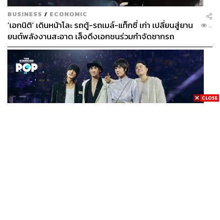
BUSINESS
/
ECONOMIC
‘เอกนิติ’ เดินหน้าโละ รถตู้-รถเมล์-แท็กซี่ เก่า เปลี่ยนสู่ยาน
...
ยนต์พลังงานสะอาด เล็งดึงเอกชนร่วมกำจัดซากรถ
MUSIC
F FOREVER IN BANGKOK คอนเสิร์ตสุดยิ่งใหญ่ของ
...
ตำนานรักแรกแห่งเอเชีย