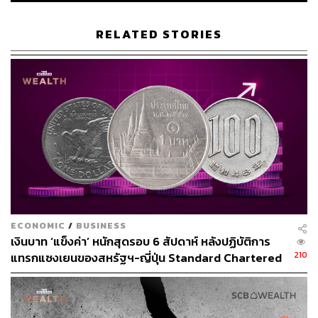
RELATED STORIES
744
ABOUT THE AUTHOR
กรทอง วิริยะเศวตกุล
นักสื่อสารดาราศาสตร์ ครีเอเตอร์ด้านอวกาศ
ECONOMIC
/
BUSINESS
เงินบาท ‘แข็งค่า’ หนักสุดรอบ 6 สัปดาห์ หลังปฏิบัติการ
210
แทรกแซงเยนของสหรัฐฯ-ญี่ปุ่น Standard Chartered
เปิดเป้าสิ้นปีนี้จ่อแข็งต่อแตะ 32.50 บาทต่อดอลลาร์