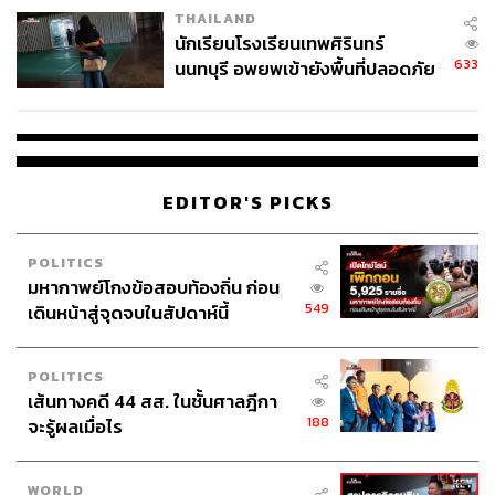
THAILAND
นักเรียนโรงเรียนเทพศิรินทร์
633
นนทบุรี อพยพเข้ายังพื้นที่ปลอดภัย
ชั่วคราว หลังเหตุใช้อาวุธปืนภายใน
โรงเรียนคลี่คลาย
EDITOR'S PICKS
POLITICS
มหากาพย์โกงข้อสอบท้องถิ่น ก่อน
549
เดินหน้าสู่จุดจบในสัปดาห์นี้
POLITICS
เส้นทางคดี 44 สส. ในชั้นศาลฎีกา
188
จะรู้ผลเมื่อไร
WORLD