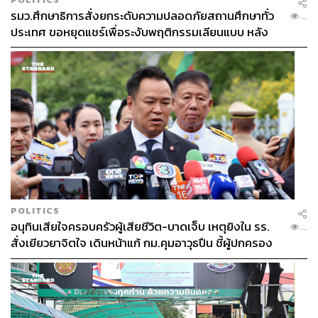
รมว.ศึกษาธิการสั่งยกระดับความปลอดภัยสถานศึกษาทั่ว
...
ประเทศ ขอหยุดแชร์เพื่อระงับพฤติกรรมเลียนแบบ หลัง
เหตุยิงในโรงเรียน
POLITICS
อนุทินเสียใจครอบครัวผู้เสียชีวิต-บาดเจ็บ เหตุยิงใน รร.
...
สั่งเยียวยาจิตใจ เดินหน้าแก้ กม.คุมอาวุธปืน ชี้ผู้ปกครอง
ต้องร่วมรับผิดชอบ