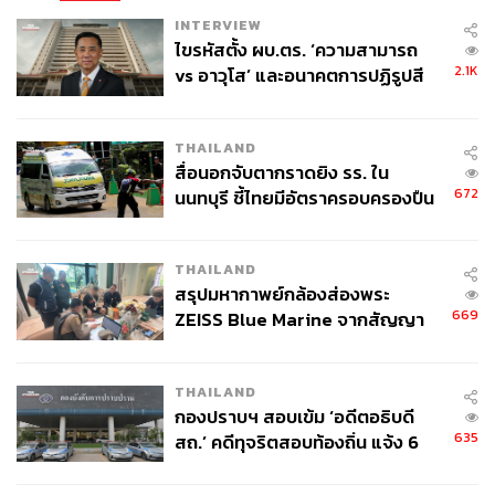
INTERVIEW
ไขรหัสตั้ง ผบ.ตร. ‘ความสามารถ
2.1K
vs อาวุโส’ และอนาคตการปฏิรูปสี
กากี กับ พล.ต.อ. เอก อังสนานนท์
THAILAND
สื่อนอกจับตากราดยิง รร. ใน
672
นนทบุรี ชี้ไทยมีอัตราครอบครองปืน
สูงในระดับต้นของภูมิภาค
THAILAND
สรุปมหากาพย์กล้องส่องพระ
669
ZEISS Blue Marine จากสัญญา
ผลิต 8.3 ล้าน สู่ข้อพิพาท ‘มา
เวลล์ฯ’ ฟ้อง ‘โทน บางแค’ ผิดนัด
THAILAND
จ่ายหนี้-แอบระบุแบรนด์
กองปราบฯ สอบเข้ม ‘อดีตอธิบดี
635
สถ.’ คดีทุจริตสอบท้องถิ่น แจ้ง 6
ข้อหาหนัก จ่อชง ป.ป.ช. 12 ส.ค. นี้