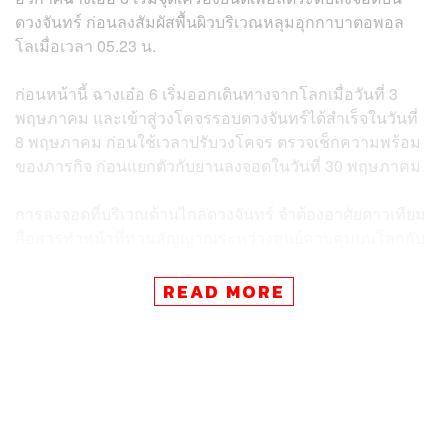
ดวงจันทร์ ก่อนลงสัมผัสพื้นผิวบริเวณหลุมอุกกาบาตอพอล
โลเมื่อเวลา 05.23 น.
ก่อนหน้านี้ ฉางเอ๋อ 6 เริ่มออกเดินทางจากโลกเมื่อวันที่ 3
พฤษภาคม และเข้าสู่วงโคจรรอบดวงจันทร์ได้สำเร็จในวันที่
8 พฤษภาคม ก่อนใช้เวลาปรับวงโคจร ตรวจเช็กความพร้อม
ของภารกิจ ก่อนแยกตัวกับยานลงจอดในวันที่ 30 พฤษภาคม
การลงจอดที่บริเวณด้านไกลดวงจันทร์ จำต้องอาศัยดาวเทียม
สื่อสารทำหน้าที่ทวนสัญญาณระหว่างศูนย์ควบคุมบนโลกกับ
ดวงจันทร์ ทำให้จีนส่งดาวเทียมเชวี่ยเฉียว-2 ไปสนับสนุนการ
ลงจอดของฉางเอ๋อ 6 ตั้งแต่ปลายเดือนมีนาคม
READ MORE
ในปัจจุบัน มียานอวกาศ 2 ลำที่ประสบความสำเร็จในการลง
จอดด้านไกลดวงจันทร์ ได้แก่ ยานฉางเอ๋อ 4 และฉางเอ๋อ 6
โดยภารกิจหลักของฉางเอ๋อ 6 หลังจากนี้ คือการเก็บตัวอย่าง
หินจากบริเวณโดยรอบประมาณ 2 กิโลกรัม จากทั้งบนพื้นผิว
และการขุดเจาะลงไปใต้ดินลึกราว 2 เมตร เพื่อนำส่งกลับโลก