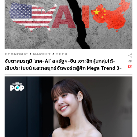
ECONOMIC
/
MARKET
/
TECH
จับตาสมรภูมิ ‘เทค-AI’ สหรัฐฯ-จีน เจาะลึกหุ้นกลุ่มได้-
121
เสียประโยชน์ และกลยุทธ์จัดพอร์ตสู้ศึก Mega Trend 3-
5 ปีข้างหน้า