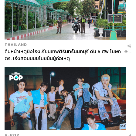
THAILAND
คืบหน้าเหตุยิงโรงเรียนเทพศิรินทร์นนทบุรี ดับ 6 ศพ โฆษก
...
ตร. เร่งสอบปมขโมยปืนปู่ก่อเหตุ
K-POP