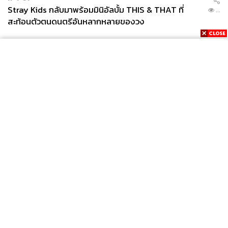
Stray Kids กลับมาพร้อมมินิอัลบั้ม THIS & THAT ที่
...
สะท้อนตัวตนดนตรีอันหลากหลายของวง
News
Wealth
Pop
Podcast
Video
Now
Opinion
Careers
Events
Privacy
About
Contact
Policy
FOR
ADVERTISING
MEMBERSHIP