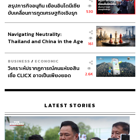
สรุปภารกิจอนุทิน เยือนอินโดนีเซีย
530
ขับเคลื่อนการทูตเศรษฐกิจเชิงรุก
ประกาศหุ้นส่วนยุทธศาสตร์ไทย –
อินโดนีเซีย
Navigating Neutrality:
Thailand and China in the Age
161
of a New Global Order
BUSINESS
/
ECONOMIC
วิเคราะห์ปรากฏการณ์คนแห่ขอสิน
2.6K
เชื่อ CLICX อาจเป็นเพียงยอด
ภูเขาน้ำแข็ง ของปัญหาหนี้ครัว
เรือนไทยที่ถูกซุกไว้
LATEST STORIES