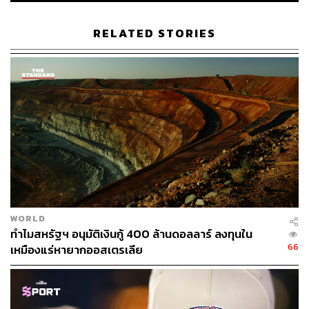
RELATED STORIES
ABOUT THE AUTHOR
คริสตอฟเฟอร์ สเวนซัน
บรรณาธิการแฟชั่นและคัลเจอร์ต่างประเทศ
ประจำสำนักข่าว THE STANDARD
WORLD
ทำไมสหรัฐฯ อนุมัติเงินกู้ 400 ล้านดอลลาร์ ลงทุนใน
66
เหมืองแร่หายากออสเตรเลีย