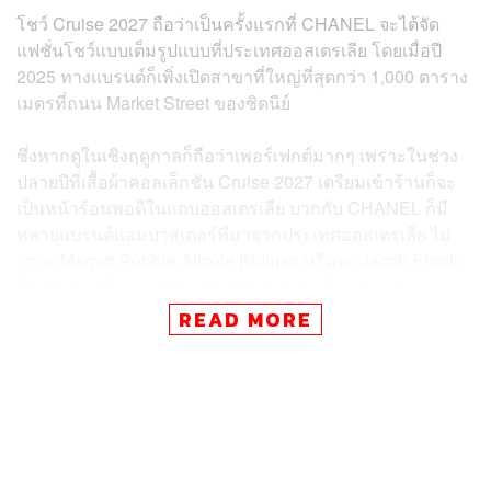
โชว์ Cruise 2027 ถือว่าเป็นครั้งแรกที่ CHANEL จะได้จัด
แฟชั่นโชว์แบบเต็มรูปแบบที่ประเทศออสเตรเลีย โดยเมื่อปี
2025 ทางแบรนด์ก็เพิ่งเปิดสาขาที่ใหญ่ที่สุดกว่า 1,000 ตาราง
เมตรที่ถนน Market Street ของซิดนีย์
ซึ่งหากดูในเชิงฤดูกาลก็ถือว่าเพอร์เฟกต์มากๆ เพราะในช่วง
ปลายปีที่เสื้อผ้าคอลเล็กชัน Cruise 2027 เตรียมเข้าร้านก็จะ
เป็นหน้าร้อนพอดีในแถบออสเตรเลีย บวกกับ CHANEL ก็มี
หลายแบรนด์แอมบาสเดอร์ที่มาจากประเทศออสเตรเลีย ไม่
ว่าจะ Margot Robbie, Nicole Kidman หรือจะ Jacob Elordi
ในส่วนของน้ำหอม Bleu De Chanel ส่วนในแคมเปญ
กระเป๋า CHANEL 25 ปีล่าสุดก็มี Kylie Minogue นักร้อง
READ MORE
ระดับตำนานจากออสเตรเลียมาร่วมด้วยที่นำเพลงและมิวสิก
วิดีโอ Come Into My World ของเธอมาทำเวอร์ชันใหม่
แม้ตอนนี้จะยังไม่มีการประกาศว่าแฟชั่นโชว์ CHANEL
Cruise 2027 จะจัดที่ไหนของซิดนีย์ แต่ก็มีหลายสถานที่สุดไอ
คอนิกให้เลือกที่เชื่อว่าจะตระการตาและไม่แพ้โชว์แรกที่บียา