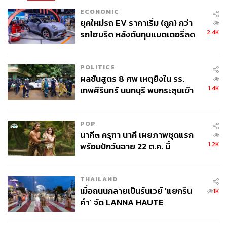
ECONOMIC
ยุคใหม่รถ EV ราคาเริ่ม (ถูก) กว่า
2.4K
รถไฮบริด หลังต้นทุนแบตเตอรี่ลด
ลง - จีนแห่บุกตลาดเกิดใหม่
POLITICS
ผลชันสูตร 8 ศพ เหตุยิงใน รร.
1.4K
เทพศิรินทร์ นนทบุรี พบกระสุนเข้า
จุดสำคัญ ‘ศีรษะ-หน้าอก’ ครูถูกยิง
4 นัด จากระยะไกล
POP
นาคี๓ ครุฑา นาคี เผยภาพชุดแรก
1.2K
พร้อมปักวันฉาย 22 ต.ค. นี้
THAILAND
เมื่อถนนกลายเป็นรันเวย์ ‘แยกริน
1K
คำ’ จัด LANNA HAUTE
COUTURE กลางสายฝน