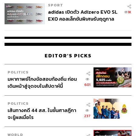
SPORT
adidas เปิดตัว Adizero EVO SL
1K
EXO คอลเล็กชันพิเศษรับฤดูกาล
College Football
EDITOR'S PICKS
POLITICS
มหากาพย์โกงข้อสอบท้องถิ่น ก่อน
601
เดินหน้าสู่จุดจบในสัปดาห์นี้
POLITICS
เส้นทางคดี 44 สส. ในชั้นศาลฎีกา
237
จะรู้ผลเมื่อไร
WORLD