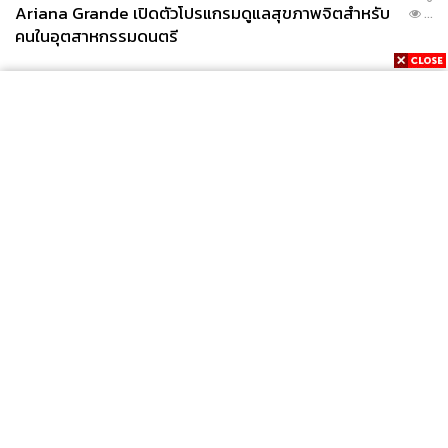
Ariana Grande เปิดตัวโปรแกรมดูแลสุขภาพจิตสำหรับ
...
คนในอุตสาหกรรมดนตรี
News
Wealth
Pop
Podcast
Video
Now
Opinion
Careers
Events
Privacy
About
Contact
Policy
FOR
ADVERTISING
MEMBERSHIP