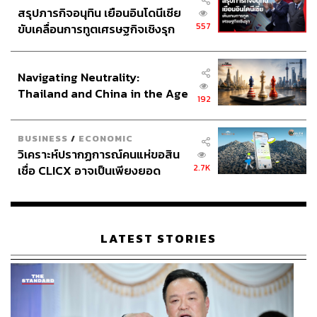
สรุปภารกิจอนุทิน เยือนอินโดนีเซีย
557
ขับเคลื่อนการทูตเศรษฐกิจเชิงรุก
ประกาศหุ้นส่วนยุทธศาสตร์ไทย –
อินโดนีเซีย
Navigating Neutrality:
Thailand and China in the Age
192
of a New Global Order
BUSINESS
/
ECONOMIC
วิเคราะห์ปรากฏการณ์คนแห่ขอสิน
2.7K
เชื่อ CLICX อาจเป็นเพียงยอด
ภูเขาน้ำแข็ง ของปัญหาหนี้ครัว
เรือนไทยที่ถูกซุกไว้
LATEST STORIES