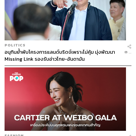
POLITICS
อนุทินย้ำพับโครงการแลนด์บริดจ์เพราะไม่คุ้ม มุ่งพัฒนา
...
Missing Link รองรับอ่าวไทย-อันดามัน
FASHION