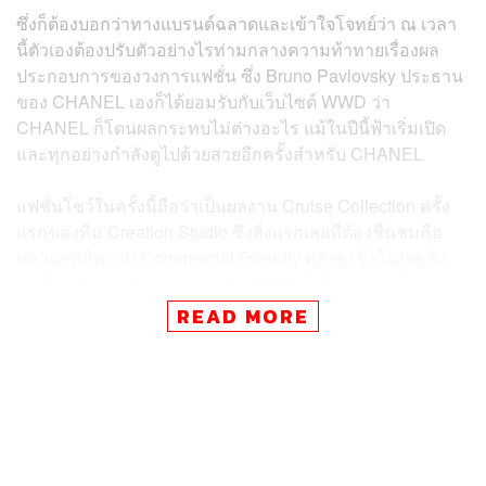
ซึ่งก็ต้องบอกว่าทางแบรนด์ฉลาดและเข้าใจโจทย์ว่า ณ เวลา
นี้ตัวเองต้องปรับตัวอย่างไรท่ามกลางความท้าทายเรื่องผล
ประกอบการของวงการแฟชั่น ซึ่ง Bruno Pavlovsky ประธาน
ของ CHANEL เองก็ได้ยอมรับกับเว็บไซต์ WWD ว่า
CHANEL ก็โดนผลกระทบไม่ต่างอะไร แม้ในปีนี้ฟ้าเริ่มเปิด
และทุกอย่างกำลังดูไปด้วยสวยอีกครั้งสำหรับ CHANEL
แฟชั่นโชว์ในครั้งนี้ถือว่าเป็นผลงาน Cruise Collection ครั้ง
แรกของทีม Creation Studio ซึ่งสิ่งแรกเลยที่ต้องชื่นชมคือ
หลายลุคมีความ Commercial Friendly ดูสวย เข้าใจง่าย ยัง
คงเรื่อง House Codes ของ CHANEL ได้ดี และตอบโจทย์
กลุ่มลูกค้าหลากหลายวัย เชื้อชาติ และสไตล์ของ CHANEL
READ MORE
ทั่วโลก เช่น กระเป๋าโท้ตสานใบใหญ่ เสื้อโปโลสไตล์รักบี้ ชุด
จัมป์สูทเปิดหลัง ชุดเดรสทรงเสื้อคลุมอาบน้ำสีขาวที่ใช้เปิด
โชว์ หรือจะเป็นบรรดาผ้าพันคอผ้าไหมพิมพ์ลายที่นำมาสไต
ลิ่งในหลายลุค ซึ่งช่วยผลิตโดยแบรนด์ท้องถิ่นของ Como
อย่าง Mantero ที่ CHANEL เพิ่งลงทุนซื้อหุ้นในบริษัทไป 35%