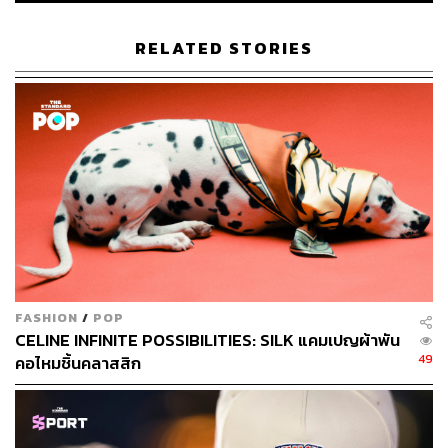
รนด์แอมบาสเดอร์ตั้งแต่ Kendrick Lamar จนถึง เบ็คกี้-รี
เบคก้า แพทรีเซีย อาร์มสตรอง และ แอลลี่-อชิรญา นิติพน
RELATED STORIES
ของประเทศไทย ซึ่งทั้งหมดนี้ก็เป็นการบ่งบอกว่า CHANEL
ยังคงแกร่งและไม่ยอมแพ้ง่ายๆ ก่อนที่จะเจอบททดสอบที่
สำคัญสุดในอีก 5 เดือนกับคอลเล็กชันแรกของ Matthieu
Blazy ครีเอทีฟไดเรกเตอร์คนใหม่
FASHION
/
POP
CELINE INFINITE POSSIBILITIES: SILK แคมเปญผ้าพัน
49
คอไหมชิ้นคลาสสิก