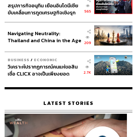
สรุปภารกิจอนุทิน เยือนอินโดนีเซีย
565
ขับเคลื่อนการทูตเศรษฐกิจเชิงรุก
ประกาศหุ้นส่วนยุทธศาสตร์ไทย –
อินโดนีเซีย
Navigating Neutrality:
Thailand and China in the Age
209
of a New Global Order
BUSINESS
/
ECONOMIC
วิเคราะห์ปรากฏการณ์คนแห่ขอสิน
2.7K
เชื่อ CLICX อาจเป็นเพียงยอด
ภูเขาน้ำแข็ง ของปัญหาหนี้ครัว
เรือนไทยที่ถูกซุกไว้
LATEST STORIES