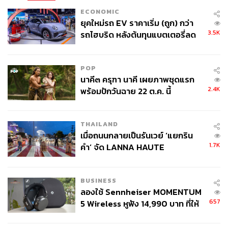
ECONOMIC
ยุคใหม่รถ EV ราคาเริ่ม (ถูก) กว่า
3.5K
รถไฮบริด หลังต้นทุนแบตเตอรี่ลด
ลง - จีนแห่บุกตลาดเกิดใหม่
POP
นาคี๓ ครุฑา นาคี เผยภาพชุดแรก
2.4K
พร้อมปักวันฉาย 22 ต.ค. นี้
THAILAND
เมื่อถนนกลายเป็นรันเวย์ ‘แยกริน
1.7K
คำ’ จัด LANNA HAUTE
COUTURE กลางสายฝน
BUSINESS
ลองใช้ Sennheiser MOMENTUM
657
5 Wireless หูฟัง 14,990 บาท ที่ให้
ผู้ใช้ถอดเปลี่ยนแบตเองได้ ก่อนกฎ
EU บังคับปีหน้า