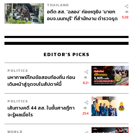
THAILAND
อดีต สส. ‘ฉลอง’ ก่อเหตุยิง ‘นายก
528
อบจ.นนทบุรี’ ที่สำนักงาน ตำรวจรุด
ลงพื้นที่
EDITOR'S PICKS
POLITICS
มหากาพย์โกงข้อสอบท้องถิ่น ก่อน
621
เดินหน้าสู่จุดจบในสัปดาห์นี้
POLITICS
เส้นทางคดี 44 สส. ในชั้นศาลฎีกา
254
จะรู้ผลเมื่อไร
WORLD