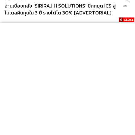
อ่านเบื้องหลัง ‘SIRIRAJ H SOLUTIONS’ ปักหมุด ICS สู่
...
โมเดลคืนทุนใน 3 ปี รายได้โต 30% [ADVERTORIAL]
281
ABOUT THE AUTHOR
News
Wealth
Pop
คริสตอฟเฟอร์ สเวนซัน
Podcast
Video
Now
บรรณาธิการแฟชั่นและคัลเจอร์ต่างประเทศ
Opinion
Careers
Events
ประจำสำนักข่าว THE STANDARD
Privacy
About
Contact
Policy
FOR
ADVERTISING
MEMBERSHIP