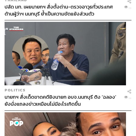
ปลัด มท. เผยนายกฯ สั่งตั้งด่าน-ตรวจอาวุธทั่วประเทศ
...
ด้านผู้ว่าฯ นนทบุรี ย้ำเป็นความขัดแย้งส่วนตัว
POLITICS
นายกฯ สั่งเด็ดขาดคดียิงนายก อบจ.นนทบุรี ติง ‘ฉลอง’
...
ยังนั่งแถลงข่าวเหมือนไม่มีอะไรเกิดขึ้น