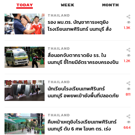
TODAY
WEEK
MONTH
THAILAND
รอง ผบ.ตร. บัญชาการเหตุยิง
1.3K
โรงเรียนเทพศิรินทร์ นนทบุรี สั่ง
ค้นหา 2 รอบยืนยันไร้คนติดค้าง พบ
ศพปู่-ย่าที่บ้านพักผู้ก่อเหตุ
THAILAND
สื่อนอกจับตากราดยิง รร. ใน
1.2K
นนทบุรี ชี้ไทยมีอัตราครอบครองปืน
สูงในระดับต้นของภูมิภาค
THAILAND
นักเรียนโรงเรียนเทพศิรินทร์
811
นนทบุรี อพยพเข้ายังพื้นที่ปลอดภัย
ชั่วคราว หลังเหตุใช้อาวุธปืนภายใน
โรงเรียนคลี่คลาย
THAILAND
คืบหน้าเหตุยิงโรงเรียนเทพศิรินทร์
664
นนทบุรี ดับ 6 ศพ โฆษก ตร. เร่ง