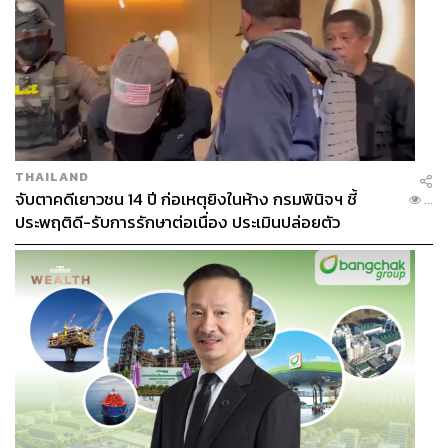
THAILAND
จับตาคดีเยาวชน 14 ปี ก่อเหตุยิงในห้าง กรมพินิจฯ ชี้
...
ประพฤติดี-รับการรักษาต่อเนื่อง ประเมินปล่อยตัว