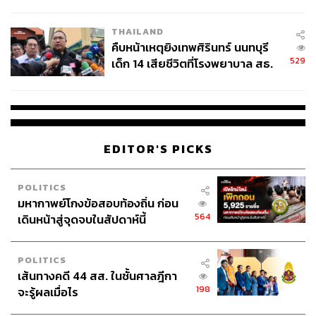
สอบปมขโมยปืนปู่ก่อเหตุ
THAILAND
คืบหน้าเหตุยิงเทพศิรินทร์ นนทบุรี
529
เด็ก 14 เสียชีวิตที่โรงพยาบาล สธ.
ยืนยันครูเสียชีวิต 5 ราย เจ็บ 22
ราย
EDITOR'S PICKS
POLITICS
มหากาพย์โกงข้อสอบท้องถิ่น ก่อน
564
เดินหน้าสู่จุดจบในสัปดาห์นี้
POLITICS
เส้นทางคดี 44 สส. ในชั้นศาลฎีกา
198
จะรู้ผลเมื่อไร