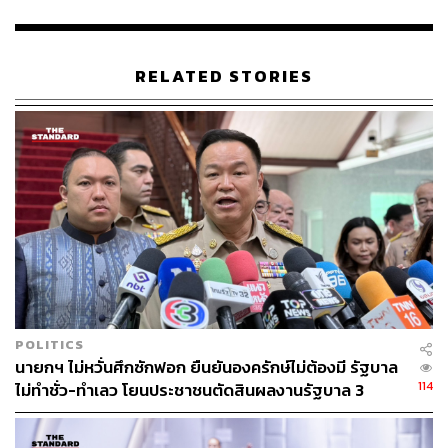
เฉลิม อยู่วิทยา
RELATED STORIES
71
ABOUT THE AUTHOR
ปณชัย อารีเพิ่มพร
นักการตลาดผู้ฝักใฝ่ในแวดวงนวัตกรรมและ
เทคโนโลยี แต่บางทีก็เผลอมีใจให้วัฒนธรรม
POLITICS
POP อยู่ร่ำไป ใช้เวลาว่างไปกับการเสพศิลป์
นายกฯ ไม่หวั่นศึกซักฟอก ยืนยันองครักษ์ไม่ต้องมี รัฐบาล
และเฝ้ามองปรากฏการณ์ทางสังคม
114
ไม่ทำชั่ว-ทำเลว โยนประชาชนตัดสินผลงานรัฐบาล 3
เดือน