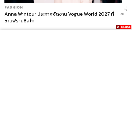
FASHION
Anna Wintour ประกาศจัดงาน Vogue World 2027 ที่
...
ซานฟรานซิสโก
News
Wealth
Pop
Podcast
Video
Now
Opinion
Careers
Events
Privacy
About
Contact
Policy
FOR
ADVERTISING
MEMBERSHIP