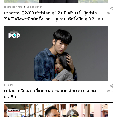
BUSINESS
/
MARKET
บางจากฯ Q2/69 ทำกำไรทะลุ 1.2 หมื่นล้าน เริ่มบุ๊กกำไร
...
‘SAF’ เชิงพาณิชย์ครั้งแรก หนุนรายได้ครึ่งปีทะลุ 3.2 แสน
ล้าน
FILM
ตาโขน เตรียมฉายที่เทศกาลภาพยนตร์ไทย ณ ประเทศ
...
บราซิล