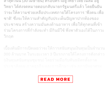
ล่าสุดวันนี้ (30 เมษายน) ครอบครัวอยู่วิทยาโดย เฉลิม อยู่
วิทยา ได้ส่งจดหมายตอบกลับนายกรัฐมนตรีแล้ว โดยยืนยัน
ว่าจะให้ความช่วยเหลือประเทศภายใต้โครงการ ‘พึ่งตน เพื่อ
ชาติ’ ซึ่งจะให้ความสำคัญกับประเด็นปัญหาปากท้องของ
ประชาชน สร้างความมั่นคงด้านอาหาร เพื่อให้ทุกคนที่เข้า
ร่วมโครงการที่กำลังจะทำ มีกินมีใช้ พึ่งพาตัวเองได้ในภาวะ
วิกฤต
เบื้องต้นมีการเปิดเผยว่าจะให้การสนับสนุนเงินทุนเป็นจำนวน
300 ล้านบาท ในระยะเวลา 3 ปีแรกภายใต้โครงการดังกล่าว
(เงินทุนสนับสนุนชุมชน) โดยร่วมมือกับพันธมิตรทั้งภาค
ประชาสังคม ภาคธุรกิจ และการศึกษา เช่น สภาบันอาศรม
ศิลป์ และเครือข่ายกสิกรรมธรรมชาติ สนับสนุนด้านการเป็น
พี่เลี้ยงให้กับคนที่มีเป้าหมายในชีวิตเพื่อเศรษฐกิจพอเพียง ได้
READ MORE
รับการฝึกทักษะวิธีการสร้างแหล่งอาหารเพื่อดูแลตนเองและ
ครอบครัว
ด้าน สราวุฒิ อยู่วิทยา ประธานเจ้าหน้าที่บริหาร กลุ่มธุรกิจ
TCP ให้สัมภาษณ์กับ THE STANDARD ว่า “เป็นความตั้งใจ