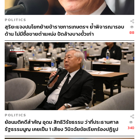
POLITICS
สุริยะแจงปมโยกย้ายข้าราชการเกษตรฯ ย้ำพิจารณารอบ
88
ด้าน ไม่มีซื้อขายตำแหน่ง ปัดล้างบางขั้วเก่า
POLITICS
ย้อนมติคดีสำคัญ อุดม สิทธิวิรัชธรรม ว่าที่ประธานศาล
340
รัฐธรรมนูญ เคยเป็น 1 เสียง วินิจฉัยข้อเรียกร้องปฏิรูป
สถาบันฯ ไม่เข้าข่ายล้มล้าง