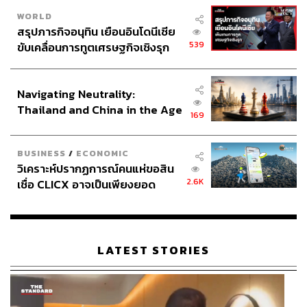
WORLD
สรุปภารกิจอนุทิน เยือนอินโดนีเซีย
539
ขับเคลื่อนการทูตเศรษฐกิจเชิงรุก
ประกาศหุ้นส่วนยุทธศาสตร์ไทย –
อินโดนีเซีย
Navigating Neutrality:
Thailand and China in the Age
169
of a New Global Order
BUSINESS
/
ECONOMIC
วิเคราะห์ปรากฏการณ์คนแห่ขอสิน
2.6K
เชื่อ CLICX อาจเป็นเพียงยอด
ภูเขาน้ำแข็ง ของปัญหาหนี้ครัว
เรือนไทยที่ถูกซุกไว้
LATEST STORIES