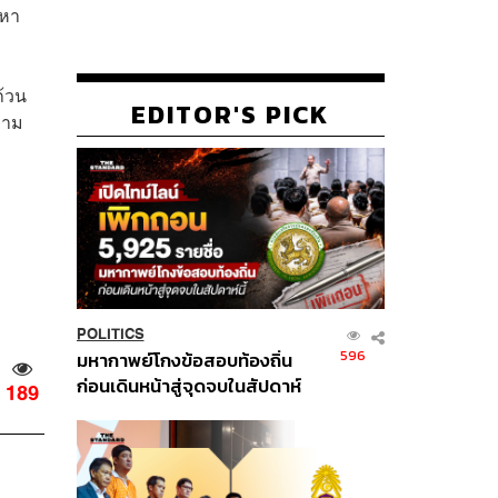
วหา
้วน
EDITOR'S PICK
วาม
POLITICS
596
มหากาพย์โกงข้อสอบท้องถิ่น
ก่อนเดินหน้าสู่จุดจบในสัปดาห์
189
นี้