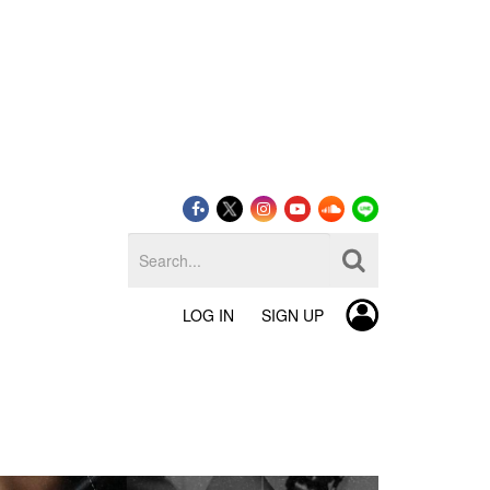
LOG IN
SIGN UP