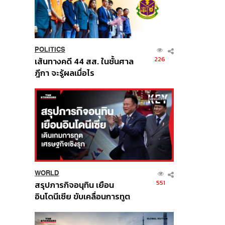
POLITICS
226
เส้นทางคดี 44 สส. ในชั้นศาล
ฎีกา จะรู้ผลเมื่อไร
WORLD
551
สรุปภารกิจอนุทิน เยือน
อินโดนีเซีย ขับเคลื่อนการทูต
เศรษฐกิจเชิงรุก ประกาศหุ้น
ส่วนยุทธศาสตร์ไทย –