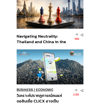
อินโดนีเซีย
Navigating Neutrality:
186
Thailand and China in the
Age of a New Global
Order
BUSINESS
/
ECONOMIC
2.6K
วิเคราะห์ปรากฏการณ์คนแห่
ขอสินเชื่อ CLICX อาจเป็น
เพียงยอดภูเขาน้ำแข็ง ของ