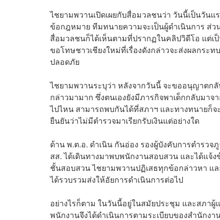
ไชยามพวานเปิดเผยกับสื่อมวลชนว่า
วันนี้เป็นวัน
ข้อกฎหมาย ทีมทนายความจะเป็นผู้ดำเนินการ ส่วนต
สื่อมวลชนก็ได้เห็นตามที่ปรากฏในคลิปวิดีโอ แต่เป็
ขอโทษชาวเชียงใหม่ที่เรื่องดังกล่าวจะส่งผลกระทบต่
ปลอดภัย
ไชยามพวานระบุว่า หลังจากวันนี้ จะขออนุญาตกลับไ
กล่าวมามาก ซึ่งตนเองยังมีภารกิจพาเด็กกลับมาจาก
ไปไหน สามารถพบกันได้ที่สภาฯ และทางทนายก็จะป
ยืนยันว่าไม่มีตำรวจมาเรียกรับเงินแต่อย่างใด
ด้าน พ.ต.อ. ดำเนิน กันอ่อง รองผู้บังคับการตำรวจ
สส. ได้เดินทางมาพบพนักงานสอบสวน และได้แจ้งข้
ชั้นสอบสวน ไชยามพวานปฏิเสธทุกข้อกล่าวหา และย
ได้รวบรวมส่งให้อัยการดำเนินการต่อไป
อย่างไรก็ตาม ในวันนี้อยู่ในสมัยประชุม และสภาผู้แท
พนักงานจึงได้ดำเนินการตามระเบียบของสำนักงา