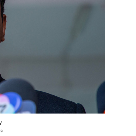
ด’
็จ