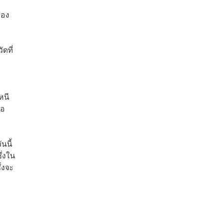
ของ
ดที่
หนี
ขอ
นนี้
่งใน
่งจะ