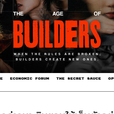
E
ECONOMIC FORUM
THE SECRET SAUCE​
OP