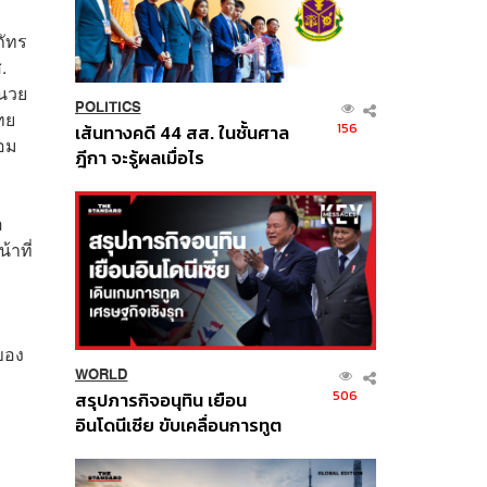
ภัทร
.
ำนวย
POLITICS
ทย
156
เส้นทางคดี 44 สส. ในชั้นศาล
้อม
ฎีกา จะรู้ผลเมื่อไร
อ
้าที่
ของ
WORLD
506
สรุปภารกิจอนุทิน เยือน
อินโดนีเซีย ขับเคลื่อนการทูต
เศรษฐกิจเชิงรุก ประกาศหุ้น
ส่วนยุทธศาสตร์ไทย –