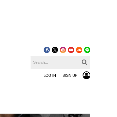
LOG IN
SIGN UP