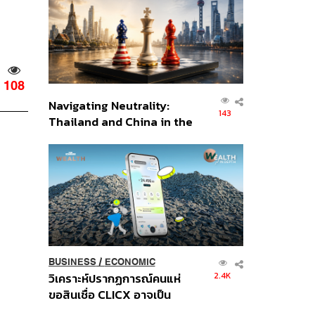
อินโดนีเซีย
108
Navigating Neutrality:
143
Thailand and China in the
Age of a New Global
Order
BUSINESS
/
ECONOMIC
2.4K
วิเคราะห์ปรากฏการณ์คนแห่
ขอสินเชื่อ CLICX อาจเป็น
เพียงยอดภูเขาน้ำแข็ง ของ