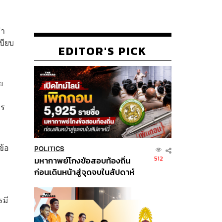
ทำ
บียบ
EDITOR'S PICK
ย
าร
ข้อ
POLITICS
512
มหากาพย์โกงข้อสอบท้องถิ่น
ก่อนเดินหน้าสู่จุดจบในสัปดาห์
นี้
รมี