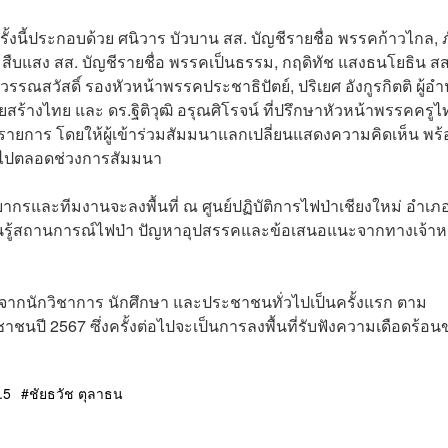
ั้งนี้ประกอบด้วย ศนิวาร บัวบาน สส. บัญชีรายชื่อ พรรคก้าวไกล, 
ร์ สืบแสง สส. บัญชีรายชื่อ พรรคเป็นธรรม, กฤดิทัช แสงธนโยธิน สส
ุวรรณสวัสดิ์ รองหัวหน้าพรรคประชาธิปัตย์, ปริเยศ อังกูรกิตติ ผู้อ
ร้างไทย และ ดร.ฐิติวุฒิ อรุณศิโรจน์ ที่ปรึกษาหัวหน้าพรรคครูไ
นินรายการ โดยให้ผู้เข้าร่วมสัมมนาแลกเปลี่ยนแสดงความคิดเห็น พร
นไปตลอดช่วงการสัมมนา
ยากรและทีมงานจะลงพื้นที่ ณ ศูนย์ปฏิบัติการไฟป่าเชียงใหม่ อำเภ
เรียนรู้สถานการณ์ไฟป่า ปัญหาอุปสรรคและข้อเสนอแนะจากทางเจ้าหน
็นจากนักวิชาการ นักศึกษา และประชาชนทั่วไปเป็นครั้งแรก ตาม
ปี 2567 ซึ่งครั้งต่อไปจะเป็นการลงพื้นที่รับฟังความเดือดร้อน
.5
ชัยธวัช ตุลาธน