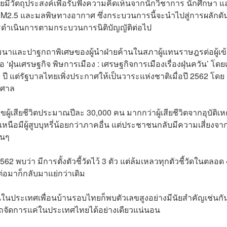
โดยมีวัตถุประสงค์เพื่อรับฟังความคิดเห็นจากนักวิชาการ นักศึกษา แ
น PM2.5 และมลพิษทางอากาศ ซึ่งกระบวนการนี้จะนำไปสู่การผลักดั
ดำเนินการตามกระบวนการนิติบัญญัติต่อไป
สัมมนาและปาฐกถาพิเศษของผู้นำฝ่ายค้านในสภาผู้แทนราษฎรต่อผู้เข
ุ่นเศรษฐกิจ พิษการเมือง : เศรษฐกิจการเมืองเรื่องฝุ่นควัน’ โดยเ
ปี แต่รัฐบาลไทยเพิ่งประกาศให้เป็นวาระแห่งชาติเมื่อปี 2562 โดย
หาศาล
วเลขผู้เสียชีวิตประมาณปีละ 30,000 คน มากกว่าผู้เสียชีวิตจากอุบัติเ
มีผู้สูบบุหรี่น้อยกว่าภาคอื่น แต่ประชาชนกลับมีความเสี่ยงจา
่นๆ
 พบว่า มีการตั้งตัวชี้วัดไว้ 3 ตัว แต่ล้มเหลวทุกตัวชี้วัดในตลอด 
ีต่อมาก็กลับมาแย่กว่าเดิม
้อนในประเทศเพื่อนบ้านรอบไทยก็พบตัวเลขสูงอย่างมีนัยสำคัญเช่นกัน
ถจัดการแค่ในประเทศไทยได้อย่างเดียวแน่นอน