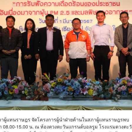
นในสภาผู้แทนราษฎร จัดโครงการผู้นำฝ่ายค้านในสภาผู้แทนราษฎรพบ
เวลา 08.00-15.00 น. ณ ห้องดวงตะวันแกรนด์บอลรูม โรงแรมดวงตะว