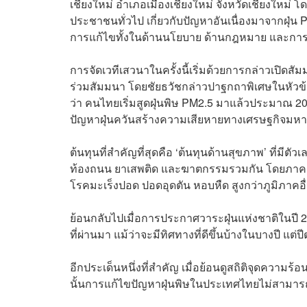
เชียงใหม่ อำเภอเมืองเชียงใหม่ จังหวัดเชียงใหม่ 
ประชาชนทั่วไป เกี่ยวกับปัญหาอันเนื่องมาจากฝุ่
การแก้ไขทั้งในด้านนโยบาย ด้านกฎหมาย และการ
การจัดเวทีเสวนาในครั้งนี้เริ่มด้วยการกล่าวเปิด
ร่วมสัมมนา โดยชัยธวัชกล่าวปาฐกถาพิเศษในหัวข้อ ‘ฝ
ว่า คนไทยเริ่มสูดฝุ่นพิษ PM2.5 มาแล้วประมาณ 20 
ปัญหาฝุ่นควันสร้างความเสียหายทางเศรษฐกิจม
ต้นทุนที่สำคัญที่สุดคือ ‘ต้นทุนด้านสุขภาพ’ ที่มีตั
ท้องถนน ยาเสพติด และฆาตกรรมรวมกัน โดยภาคเหนือ
โรคมะเร็งปอด ปอดอุดตัน หอบหืด สูงกว่าภูมิภาคอื
ย้อนกลับไปเมื่อการประกาศวาระฝุ่นแห่งชาติในปี 2562
ที่ผ่านมา แม้ว่าจะมีทิศทางที่ดีขึ้นบ้างในบางปี แต่ป
อีกประเด็นหนึ่งที่สำคัญ เมื่อย้อนดูสถิติจุดความร
นั้นการแก้ไขปัญหาฝุ่นพิษในประเทศไทยไม่สามาร