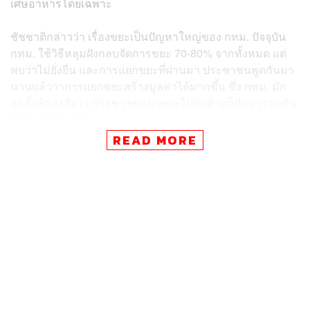
เศษอาหารโดยเฉพาะ
ชัชชาติกล่าวว่า เรื่องขยะเป็นปัญหาใหญ่ของ กทม. ปัจจุบัน
กทม. ใช้วิธีหลุมฝังกลบจัดการขยะ 70-80% จากทั้งหมด แต่
พบว่าไม่ยั่งยืน และการแยกขยะที่ผ่านมา ประชาชนพูดกันมา
นานแล้วว่าการแยกขยะสร้างมูลค่าได้มากขึ้น ซึ่ง กทม. มัก
ถูกตั้งข้อสงสัยว่า ประชาชนแยกขยะไปสุดท้ายก็นำมารวมกัน
ทั้งหมดที่รถอยู่ดี
READ MORE
ฉะนั้นจึงถึงเวลาแล้วที่จะจัดกระบวนการจากต้นน้ำถึงปลาย
น้ำอย่างจริงจัง คือ ประชาชนแยกที่ต้นน้ำ กทม. จัดเก็บที่
กลางน้ำ และกำจัดอย่างเป็นระบบที่ปลายน้ำ วันนี้จึงเป็นวัน
ประวัติศาสตร์ของ กทม. ต้องยอมรับว่าที่ผ่านมา กทม. ต้อง
เสียเงินค่าจัดการขยะเป็นหมื่นล้านบาท
ชัชชาติกล่าวต่ออีกว่า โครงการนี้จะเริ่มทำแบบจำลอง 3 เขต
คือ ปทุมวัน พญาไท และหนองแขม ซึ่งแต่ละพื้นที่จะเป็นทั้ง
ชุมชน ตลาดสด คอนโดอยู่กลางเมือง เพื่อดูผลว่าทำแล้วดี
หรือไม่ แต่เชื่อว่าถ้าแยกขยะเปียกได้แล้วจะง่ายขึ้น และหาก