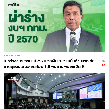
ด้าน พรพรหม วิกิตเศรษฐ์ ที่ปรึกษาผู้ว่าฯ กทม. ด้านสิ่ง
แวดล้อม กล่าวถึงเกณฑ์การคัดเลือกเส้นทางนำร่องโครงการ
ไม่เทรวมว่า กทม. ได้ตั้งไว้ 4 ประเด็น คือ 1. จำนวนประชากร
2. ปริมาณขยะต่อวัน 3. ขนาดพื้นที่เขต 4. จำนวนชุมชน จาก
นั้นดำเนินการหาค่าเฉลี่ยของทั้ง 50 เขตมา และจะนำร่อง
โครงการเป็นเวลา 2 เดือน คือ กันยายน-ตุลาคมนี้ ก่อนจะ
พัฒนาขยายพื้นที่เส้นทางอื่นๆ ต่อไป
ทั้งนี้ ได้เลือกเขตพญาไทเพราะมีค่าเฉลี่ยต่ำกว่าเกณฑ์
THAILAND
ทั้งหมด เขตหนองแขม เพราะมีค่าเฉลี่ยสูงกว่าเกณฑ์ทั้งหมด
เปิดร่างงบฯ กทม. ปี 2570 วงเงิน 9.39 หมื่นล้านบาท ชัช
และเขตปทุมวัน เพราะเป็นเสมือนไข่แดงของเมือง
96
ชาติลุยงบเส้นเลือดฝอย 6.6 พันล้าน พร้อมเปิด 9
ยุทธศาสตร์พัฒนาเมือง
อีกหนึ่งปัจจัยที่นำมาพิจารณาร่วมด้วยคือระยะทางจากศูนย์
กำจัดขยะ กทม. ซึ่งเขตหนองแขมถือว่าใกล้โรงกำจัดขยะ
หนองแขมอยู่แล้ว ขณะที่เขตพญาไทและเขตปทุมวัน อยู่ไกล
จากโรงกำจัดขยะอ่อนนุช