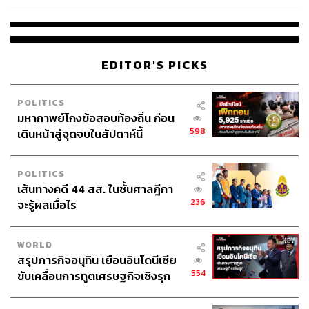
EDITOR'S PICKS
POLITICS
มหากาพย์โกงข้อสอบท้องถิ่น ก่อน
598
เดินหน้าสู่จุดจบในสัปดาห์นี้
POLITICS
เส้นทางคดี 44 สส. ในชั้นศาลฎีกา
236
จะรู้ผลเมื่อไร
WORLD
สรุปภารกิจอนุทิน เยือนอินโดนีเซีย
554
ขับเคลื่อนการทูตเศรษฐกิจเชิงรุก
ประกาศหุ้นส่วนยุทธศาสตร์ไทย –
อินโดนีเซีย