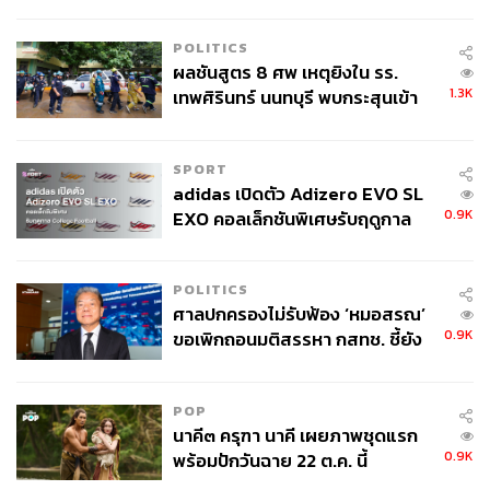
ลง - จีนแห่บุกตลาดเกิดใหม่
POLITICS
ผลชันสูตร 8 ศพ เหตุยิงใน รร.
1.3K
เทพศิรินทร์ นนทบุรี พบกระสุนเข้า
จุดสำคัญ ‘ศีรษะ-หน้าอก’ ครูถูกยิง
4 นัด จากระยะไกล
SPORT
adidas เปิดตัว Adizero EVO SL
0.9K
EXO คอลเล็กชันพิเศษรับฤดูกาล
College Football
POLITICS
ศาลปกครองไม่รับฟ้อง ‘หมอสรณ’
0.9K
ขอเพิกถอนมติสรรหา กสทช. ชี้ยัง
ไม่ใช่ผู้เดือดร้อนเสียหาย
POP
นาคี๓ ครุฑา นาคี เผยภาพชุดแรก
0.9K
พร้อมปักวันฉาย 22 ต.ค. นี้