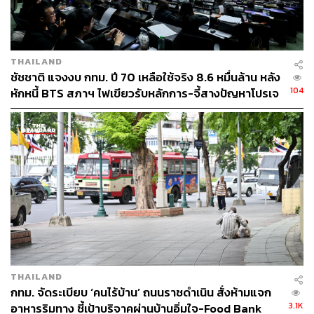
THAILAND
ชัชชาติ แจงงบ กทม. ปี 70 เหลือใช้จริง 8.6 หมื่นล้าน หลัง
104
หักหนี้ BTS สภาฯ ไฟเขียวรับหลักการ-จี้สางปัญหาโปรเจ
กต์ล่าช้า
THAILAND
กทม. จัดระเบียบ ‘คนไร้บ้าน’ ถนนราชดำเนิน สั่งห้ามแจก
3.1K
อาหารริมทาง ชี้เป้าบริจาคผ่านบ้านอิ่มใจ-Food Bank