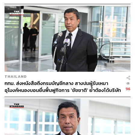
THAILAND
กทม. ส่งหนังสือถึงกรมบัญชีกลาง สางปมผู้รับเหมา
96
อุโมงค์หนองบอนยื่นฟื้นฟูกิจการ ‘ชัชชาติ’ ย้ำต้องได้บริษัท
มั่นคง เร่งแก้บิ๊กโปรเจกต์ดีเลย์