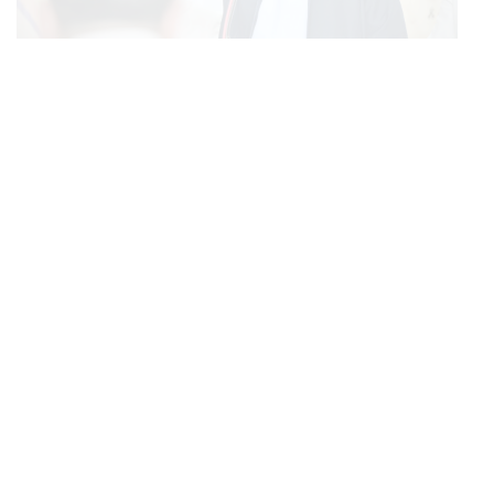
POLITICS
อนุทินย้ำพับโครงการแลนด์บริดจ์เพราะไม่คุ้ม มุ่งพัฒนา
...
Missing Link รองรับอ่าวไทย-อันดามัน
FASHION
CARTIER AT WEIBO GALA เครื่องประดับบนลุคพรม
...
แดงของแขกคนสำคัญ