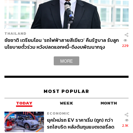
THAILAND
ชัชชาติ เตรียมโอน ‘รถไฟฟ้าสายสีเขียว’ คืนรัฐบาล รับลูก
229
นโยบายตั๋วร่วม หวังปลดแอกหนี้-ดึงงบพัฒนากรุง
MORE
MOST POPULAR
TODAY
WEEK
MONTH
ECONOMIC
ยุคใหม่รถ EV ราคาเริ่ม (ถูก) กว่า
2.1K
รถไฮบริด หลังต้นทุนแบตเตอรี่ลด