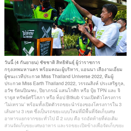
วันนี้ (4 กันยายน) ชัชชาติ สิทธิพันธุ์ ผู้ว่าราชการ
กรุงเทพมหานคร พร้อมคณะผู้บริหาร, แอนนา เสืองามเอี่ยม
ผู้ชนะเวทีประกวด Miss Thailand Universe 2022, ทีมผู้
ประกวด Miss Earth Thailand 2022, วรรณสิงห์ ประเสริฐกุล,
อวัช รัตนปิณฑะ, ปิยาภรณ์ แสนโกศิก หรือ ปุ้ย TPN และ จิ
รายุส ทรัพย์ศรีโสภา หรือ ท็อป Bitkub ร่วมเปิดตัวโครงการ
‘ไม่เทรวม’ พร้อมทั้งเปิดตัวรถขยะนำร่องของโครงการใน 3
เส้นทาง 3 เขต ซึ่งเป็นรถขยะแบบใหม่ที่มีพื้นที่จัดเก็บเศษ
อาหารแยกจากขยะทั่วไป มี 2 แบบ คือ รถอัดท้ายที่ต่อเติม
ส่วนจัดเก็บขยะเศษอาหาร และรถขยะเปิดข้างเพื่อจัดเก็บขยะ