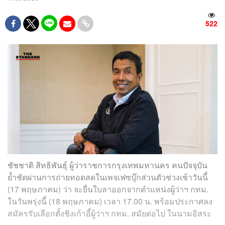
522
ชัชชาติ สิทธิพันธุ์ ผู้ว่าราชการกรุงเทพมหานคร คนปัจจุบัน
ย้ำชัดผ่านการถ่ายทอดสดในเพจเฟซบุ๊กส่วนตัวช่วงเช้าวันนี้
(17 พฤษภาคม) ว่า จะยื่นใบลาออกจากตำแหน่งผู้ว่าฯ กทม.
ในวันพรุ่งนี้ (18 พฤษภาคม) เวลา 17.00 น. พร้อมประกาศลง
สมัครรับเลือกตั้งชิงเก้าอี้ผู้ว่าฯ กทม. สมัยต่อไป ในนามอิสระ