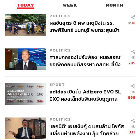
TODAY
WEEK
MONTH
POLITICS
ผลชันสูตร 8 ศพ เหตุยิงใน รร.
1K
เทพศิรินทร์ นนทบุรี พบกระสุนเข้า
จุดสำคัญ ‘ศีรษะ-หน้าอก’ ครูถูกยิง
4 นัด จากระยะไกล
POLITICS
ศาลปกครองไม่รับฟ้อง ‘หมอสรณ’
795
ขอเพิกถอนมติสรรหา กสทช. ชี้ยัง
ไม่ใช่ผู้เดือดร้อนเสียหาย
SPORT
adidas เปิดตัว Adizero EVO SL
696
EXO คอลเล็กชันพิเศษรับฤดูกาล
College Football
POLITICS
‘เอกนิติ’ เผยเงินกู้ 4 แสนล้าน โฟกัส
333
เปลี่ยนผ่านพลังงาน ลุ้น ‘ไทยช่วย