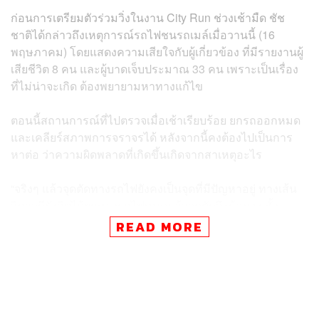
ก่อนการเตรียมตัวร่วมวิ่งในงาน City Run ช่วงเช้ามืด ชัช
ชาติได้กล่าวถึงเหตุการณ์รถไฟชนรถเมล์เมื่อวานนี้ (16
พฤษภาคม) โดยแสดงความเสียใจกับผู้เกี่ยวข้อง ที่มีรายงานผู้
เสียชีวิต 8 คน และผู้บาดเจ็บประมาณ 33 คน เพราะเป็นเรื่อง
ที่ไม่น่าจะเกิด ต้องพยายามหาทางแก้ไข
ตอนนี้สถานการณ์ที่ไปตรวจเมื่อเช้าเรียบร้อย ยกรถออกหมด
และเคลียร์สภาพการจราจรได้ หลังจากนี้คงต้องไปเป็นการ
หาต่อ ว่าความผิดพลาดที่เกิดขึ้นเกิดจากสาเหตุอะไร
“จริงๆ แล้วจุดตัดทางรถไฟยังคงเป็นจุดที่มีปัญหาอยู่ ทางเส้น
วิภาวดีรังสิตได้ยกทางรถไฟหมดแล้วจุดตัดจึงน้อยลง ทั้ง
แจ้งวัฒนะและงามวงศ์วาน แต่เส้นที่มาจากจังหวัด
READ MORE
ฉะเชิงเทรา มาจากยมราชก็ยังคงมีอยู่ประมาณ 18 จุดที่ยังมี
รถไฟตัดถนนอยู่ และมีเครื่องกั้นในระดับหนึ่ง ต้องไปดู
มาตรการให้เข้มข้นขึ้นต้อง ขอแสดงความเสียใจกับทุกคน
ด้วย”