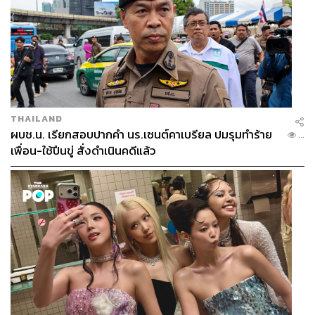
THAILAND
ผบช.น. เรียกสอบปากคำ นร.เซนต์คาเบรียล ปมรุมทำร้าย
...
เพื่อน-ใช้ปืนขู่ สั่งดำเนินคดีแล้ว