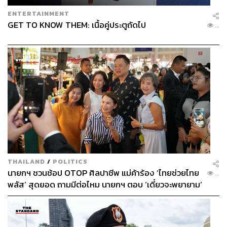
ENTERTAINMENT
GET TO KNOW THEM: เนื้อคู่ประตูถัดไป
...
THAILAND
/
POLITICS
นายกฯ ชวนช้อป OTOP ศิลปาชีพ แม่ค้าร้อง ‘ไทยช่วยไทย
...
พลัส’ สุดยอด ถามมีต่อไหม นายกฯ ตอบ ‘เดี๋ยวจะพยายาม’