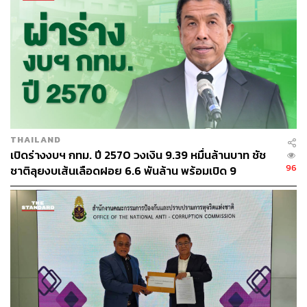
522
ABOUT THE AUTHOR
THE STANDARD TEAM
กองบรรณาธิการ THE STANDARD
ABOUT THE PHOTOGRAPHER
THAILAND
ศวิตา พูลเสถียร
เปิดร่างงบฯ กทม. ปี 2570 วงเงิน 9.39 หมื่นล้านบาท ชัช
ช่างภาพข่าว ประจำสำนักข่าว THE
96
STANDARD
ชาติลุยงบเส้นเลือดฝอย 6.6 พันล้าน พร้อมเปิด 9
ยุทธศาสตร์พัฒนาเมือง