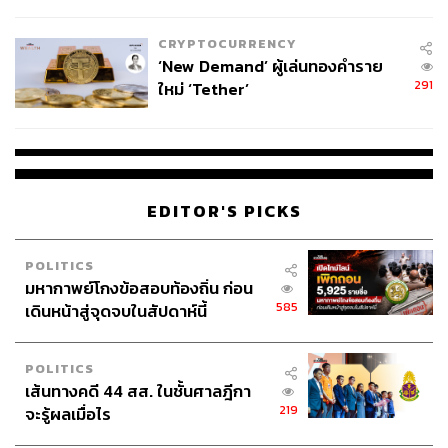
ไทยพลัส’ เฟส 2 รอประเมินความ
เหมาะสม
CRYPTOCURRENCY
‘New Demand’ ผู้เล่นทองคำราย
291
ใหม่ ‘Tether’
EDITOR'S PICKS
POLITICS
มหากาพย์โกงข้อสอบท้องถิ่น ก่อน
585
เดินหน้าสู่จุดจบในสัปดาห์นี้
POLITICS
เส้นทางคดี 44 สส. ในชั้นศาลฎีกา
219
จะรู้ผลเมื่อไร