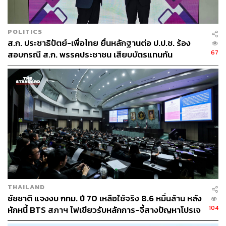
POLITICS
ส.ก. ประชาธิปัตย์-เพื่อไทย ยื่นหลักฐานต่อ ป.ป.ช. ร้อง
67
สอบกรณี ส.ก. พรรคประชาชน เสียบบัตรแทนกัน
THAILAND
ชัชชาติ แจงงบ กทม. ปี 70 เหลือใช้จริง 8.6 หมื่นล้าน หลัง
104
หักหนี้ BTS สภาฯ ไฟเขียวรับหลักการ-จี้สางปัญหาโปรเจ
กต์ล่าช้า