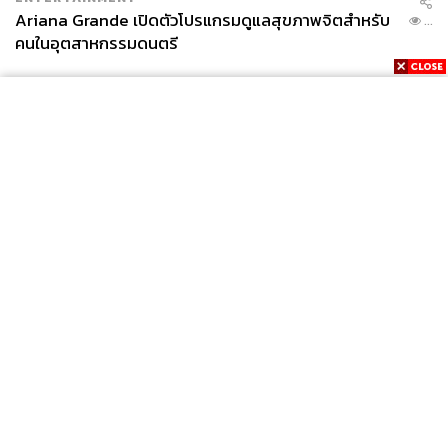
Ariana Grande เปิดตัวโปรแกรมดูแลสุขภาพจิตสำหรับ
...
คนในอุตสาหกรรมดนตรี
News
Wealth
Pop
Podcast
Video
Now
Opinion
Careers
Events
Privacy
About
Contact
Policy
FOR
ADVERTISING
MEMBERSHIP