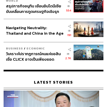
WORLD
สรุปภารกิจอนุทิน เยือนอินโดนีเซีย
554
ขับเคลื่อนการทูตเศรษฐกิจเชิงรุก
ประกาศหุ้นส่วนยุทธศาสตร์ไทย –
อินโดนีเซีย
Navigating Neutrality:
Thailand and China in the Age
191
of a New Global Order
BUSINESS
/
ECONOMIC
วิเคราะห์ปรากฏการณ์คนแห่ขอสิน
2.7K
เชื่อ CLICX อาจเป็นเพียงยอด
ภูเขาน้ำแข็ง ของปัญหาหนี้ครัว
เรือนไทยที่ถูกซุกไว้
LATEST STORIES