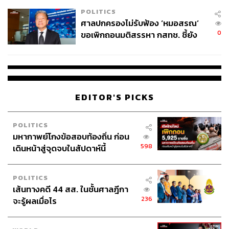
POLITICS
ศาลปกครองไม่รับฟ้อง ‘หมอสรณ’
0
ขอเพิกถอนมติสรรหา กสทช. ชี้ยัง
ไม่ใช่ผู้เดือดร้อนเสียหาย
EDITOR'S PICKS
POLITICS
มหากาพย์โกงข้อสอบท้องถิ่น ก่อน
598
เดินหน้าสู่จุดจบในสัปดาห์นี้
POLITICS
เส้นทางคดี 44 สส. ในชั้นศาลฎีกา
236
จะรู้ผลเมื่อไร