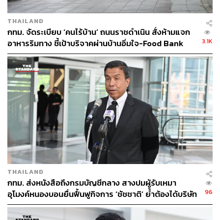
THAILAND
กทม. จัดระเบียบ ‘คนไร้บ้าน’ ถนนราชดำเนิน สั่งห้ามแจก
3.1K
อาหารริมทาง ชี้เป้าบริจาคผ่านบ้านอิ่มใจ-Food Bank
THAILAND
กทม. ส่งหนังสือถึงกรมบัญชีกลาง สางปมผู้รับเหมา
96
อุโมงค์หนองบอนยื่นฟื้นฟูกิจการ ‘ชัชชาติ’ ย้ำต้องได้บริษัท
มั่นคง เร่งแก้บิ๊กโปรเจกต์ดีเลย์