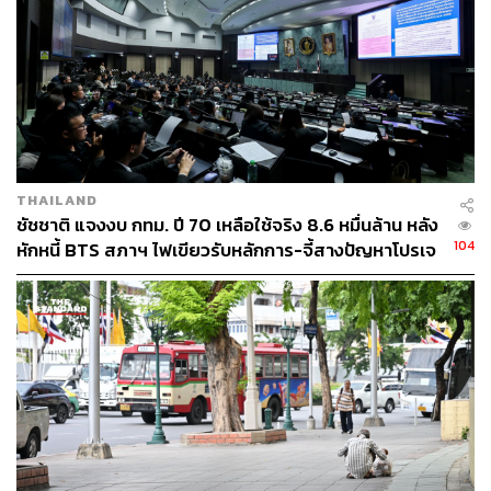
THAILAND
ชัชชาติ แจงงบ กทม. ปี 70 เหลือใช้จริง 8.6 หมื่นล้าน หลัง
104
หักหนี้ BTS สภาฯ ไฟเขียวรับหลักการ-จี้สางปัญหาโปรเจ
กต์ล่าช้า