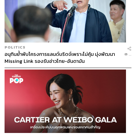
POLITICS
อนุทินย้ำพับโครงการแลนด์บริดจ์เพราะไม่คุ้ม มุ่งพัฒนา
...
Missing Link รองรับอ่าวไทย-อันดามัน