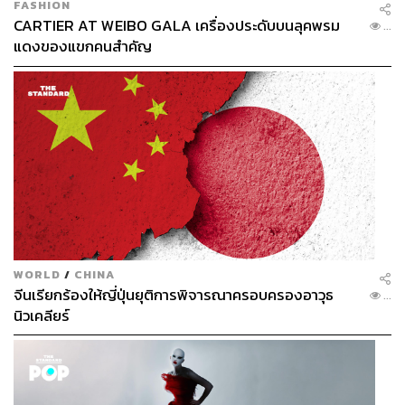
FASHION
CARTIER AT WEIBO GALA เครื่องประดับบนลุคพรม
...
แดงของแขกคนสำคัญ
WORLD
/
CHINA
จีนเรียกร้องให้ญี่ปุ่นยุติการพิจารณาครอบครองอาวุธ
...
นิวเคลียร์