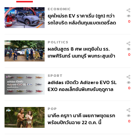
ECONOMIC
ยุคใหม่รถ EV ราคาเริ่ม (ถูก) กว่า
0
รถไฮบริด หลังต้นทุนแบตเตอรี่ลด
ลง - จีนแห่บุกตลาดเกิดใหม่
POLITICS
ผลชันสูตร 8 ศพ เหตุยิงใน รร.
0
เทพศิรินทร์ นนทบุรี พบกระสุนเข้า
จุดสำคัญ ‘ศีรษะ-หน้าอก’ ครูถูกยิง
4 นัด จากระยะไกล
SPORT
adidas เปิดตัว Adizero EVO SL
0
EXO คอลเล็กชันพิเศษรับฤดูกาล
College Football
POP
นาคี๓ ครุฑา นาคี เผยภาพชุดแรก
0
พร้อมปักวันฉาย 22 ต.ค. นี้