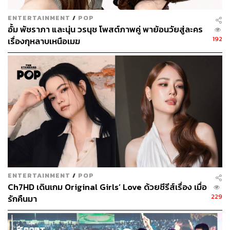
พิสูจน์อักษร: พรนภัส ชำนาญค้า
ENTERTAINMENT
/
POP
TAGS:
ช่อง 7
อั้ม-พัชราภา ไชยเชื้อ
จากศัตรูสู่หัวใจ
อั้ม พัชราภา และนุ่น วรนุช โพสต์ภาพคู่ พาย้อนวัยสู่ละคร
มิกค์ ทองระย้า
192
เรื่องกุหลาบเหนือเมฆ
209
ABOUT THE AUTHOR
ENTERTAINMENT
/
POP
อรัณย์ หนองพล
Ch7HD เดินเกม Original Girls’ Love ด้วยซีรีส์เรื่อง เมื่อ
Content Creator ประจำกองไลฟ์สไตล์สำนัก
229
รักคืนมา
ข่าว THE STANDARD