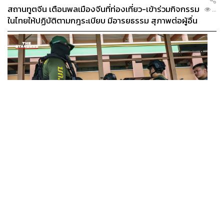
สถานทูตจีน เตือนพลเมืองจีนที่ท่องเที่ยว-เข้าร่วมกิจกรรม
...
ในไทยให้ปฏิบัติตามกฎระเบียบ มีอารยธรรม สุภาพต่อผู้อื่น
THAILAND
โฆษก ตร. เผยเบื้องหลังภาพตำรวจขาสั้น ทิ้งคิวหาหมอ-
...
สละสิทธิ์แข่ง SWAT รุดระงับเหตุโรงเรียนนนทบุรี