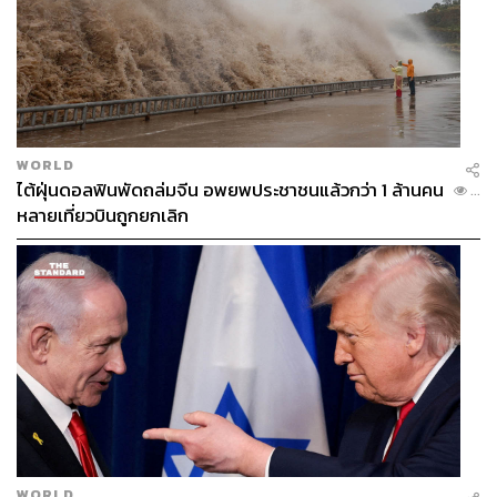
WORLD
ไต้ฝุ่นดอลฟินพัดถล่มจีน อพยพประชาชนแล้วกว่า 1 ล้านคน
...
หลายเที่ยวบินถูกยกเลิก
WORLD