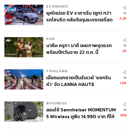
ECONOMIC
ยุคใหม่รถ EV ราคาเริ่ม (ถูก) กว่า
3.2K
รถไฮบริด หลังต้นทุนแบตเตอรี่ลด
ลง - จีนแห่บุกตลาดเกิดใหม่
POP
นาคี๓ ครุฑา นาคี เผยภาพชุดแรก
2K
พร้อมปักวันฉาย 22 ต.ค. นี้
THAILAND
เมื่อถนนกลายเป็นรันเวย์ ‘แยกริน
1.6K
คำ’ จัด LANNA HAUTE
COUTURE กลางสายฝน
BUSINESS
ลองใช้ Sennheiser MOMENTUM
499
5 Wireless หูฟัง 14,990 บาท ที่ให้
ผู้ใช้ถอดเปลี่ยนแบตเองได้ ก่อนกฎ
EU บังคับปีหน้า