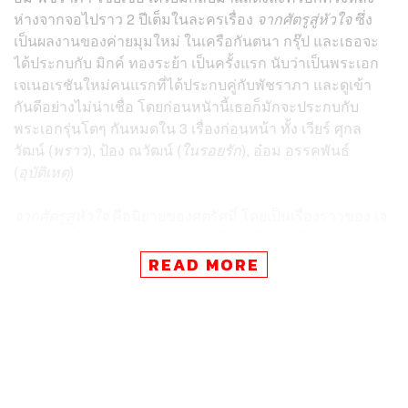
ห่างจากจอไปราว 2 ปีเต็มในละครเรื่อง
จากศัตรูสู่หัวใจ
ซึ่ง
เป็นผลงานของค่ายมุมใหม่ ในเครือกันตนา กรุ๊ป และเธอจะ
ได้ประกบกับ มิกค์ ทองระย้า เป็นครั้งแรก นับว่าเป็นพระเอก
เจเนอเรชันใหม่คนแรกที่ได้ประกบคู่กับพัชราภา และดูเข้า
กันดีอย่างไม่น่าเชื่อ โดยก่อนหนัานี้เธอก็มักจะประกบกับ
พระเอกรุ่นโตๆ กันหมดใน 3 เรื่องก่อนหน้า ทั้ง เวียร์ ศุกล
วัฒน์ (
พราว
), ป้อง ณวัฒน์ (
ในรอยรัก
), อ๋อม อรรคพันธ์
(
อุบัติเหตุ
)
จากศัตรูสู่หัวใจ
คือนิยายของศตรัศมิ์ โดยเป็นเรื่องราวของ เจ
ตน์ (รับบทโดย มิกค์ ทองระย้า) อดีตนักกีฬายิงปืนที่ต้องผันตัว
มาเป็นมือปืนรับจ้าง และงานแรกที่เขาต้องทำคือการปลิดชีพ
READ MORE
โสภิตา (รับบทโดย พัชราภา ไชยเชื้อ) นักธุรกิจสาวที่มีศักดิ์
เป็นพี่สาวของแฟนเขา ซึ่งดูคร่าวๆ แล้วก็จะมีอารมณ์ละคร
บุกป่าฝ่าดง หนีกระสุน รักโรแมนติกท่ามกลางการไล่ล่าอะไร
เทือกนั้น
นับเป็นหนึ่งความน่าตื่นเต้นของละครช่อง 7HD ปีหน้า ที่ต้อง