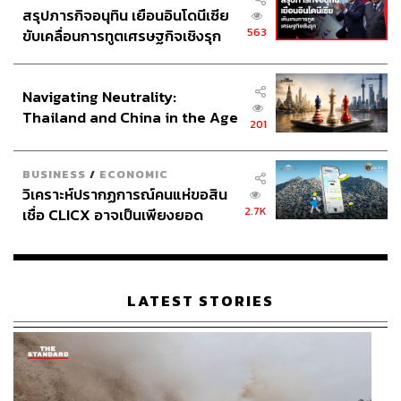
สรุปภารกิจอนุทิน เยือนอินโดนีเซีย
563
ขับเคลื่อนการทูตเศรษฐกิจเชิงรุก
ประกาศหุ้นส่วนยุทธศาสตร์ไทย –
อินโดนีเซีย
Navigating Neutrality:
Thailand and China in the Age
201
of a New Global Order
BUSINESS
/
ECONOMIC
วิเคราะห์ปรากฏการณ์คนแห่ขอสิน
2.7K
เชื่อ CLICX อาจเป็นเพียงยอด
ภูเขาน้ำแข็ง ของปัญหาหนี้ครัว
เรือนไทยที่ถูกซุกไว้
LATEST STORIES