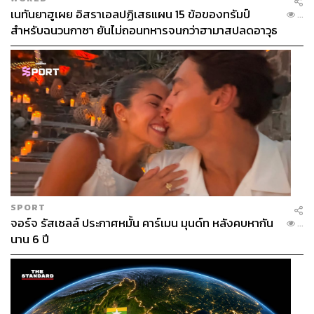
เนทันยาฮูเผย อิสราเอลปฏิเสธแผน 15 ข้อของทรัมป์
...
สำหรับฉนวนกาซา ยันไม่ถอนทหารจนกว่าฮามาสปลดอาวุธ
แท้จริง
SPORT
จอร์จ รัสเซลล์ ประกาศหมั้น คาร์เมน มุนด์ท หลังคบหากัน
...
นาน 6 ปี