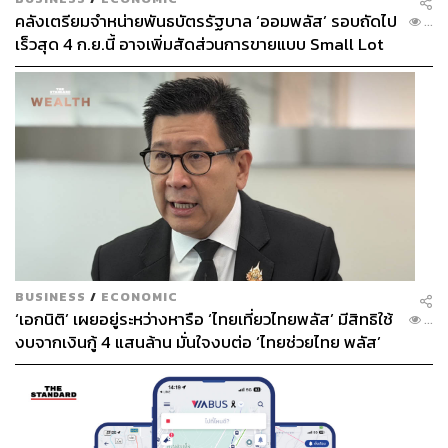
คลังเตรียมจำหน่ายพันธบัตรรัฐบาล ‘ออมพลัส’ รอบถัดไป
...
เร็วสุด 4 ก.ย.นี้ อาจเพิ่มสัดส่วนการขายแบบ Small Lot
First มากขึ้น
BUSINESS
/
ECONOMIC
‘เอกนิติ’ เผยอยู่ระหว่างหารือ ‘ไทยเที่ยวไทยพลัส’ มีสิทธิใช้
...
งบจากเงินกู้ 4 แสนล้าน มั่นใจงบต่อ ‘ไทยช่วยไทย พลัส’
เฟส 2 มีเพียงพอ