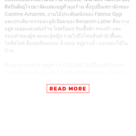
ศิลปินฝั่งยุโรปมาจัดแสดงอยู่ทั่วมุมร้าน ทั้งรูปปั้นเซรามิกของ
Caroline Achaintre, งานไม้ประดับผนังของ Fabrice Gygi
และประติมากรรมอะลูมิเนียมของ Benjamin Lallier ที่จะวาง
อยู่ตามมุมและผนังร้าน ไปพร้อมๆ กับเสื้อผ้า กระเป๋า และ
รองเท้าของผู้ชายและผู้หญิง รวมไปถึงโซนสินค้าบิวตี้และ
ไลฟ์สไตล์ ตั้งแต่เทียนหอม น้ำหอม สบู่อาบน้ำ และของใช้ใน
บ้าน
ซึ่งนอกจากหน้าร้านบูติกแล้ว CELINE ยังมีป๊อปอัพอีกสอง
แห่งที่เปิดอยู่พร้อมกัน ทั้งที่ Central Embassy และ Central
Phuket Floresta ที่ภูเก็ตอีกด้วย
READ MORE