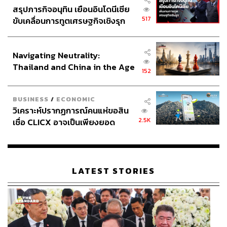
สรุปภารกิจอนุทิน เยือนอินโดนีเซีย
517
ขับเคลื่อนการทูตเศรษฐกิจเชิงรุก
ประกาศหุ้นส่วนยุทธศาสตร์ไทย –
อินโดนีเซีย
Navigating Neutrality:
Thailand and China in the Age
152
of a New Global Order
BUSINESS
/
ECONOMIC
วิเคราะห์ปรากฏการณ์คนแห่ขอสิน
2.5K
เชื่อ CLICX อาจเป็นเพียงยอด
ภูเขาน้ำแข็ง ของปัญหาหนี้ครัว
เรือนไทยที่ถูกซุกไว้
LATEST STORIES
ภาพ:
CELINE
TAGS:
ร้านเสื้อผ้า
สินค้าแฟชั่น
Celine
EmQuartier
แฟชั่น
แบรนด์แฟชั่น