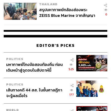
THAILAND
สรุปมหากาพย์กล้องส่องพระ
0
ZEISS Blue Marine จากสัญญา
ผลิต 8.3 ล้าน สู่ข้อพิพาท ‘มา
เวลล์ฯ’ ฟ้อง ‘โทน บางแค’ ผิดนัด
จ่ายหนี้-แอบระบุแบรนด์
EDITOR'S PICKS
POLITICS
มหากาพย์โกงข้อสอบท้องถิ่น ก่อน
525
เดินหน้าสู่จุดจบในสัปดาห์นี้
POLITICS
เส้นทางคดี 44 สส. ในชั้นศาลฎีกา
177
จะรู้ผลเมื่อไร
WORLD