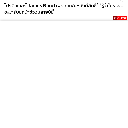
โปรดิวเซอร์ James Bond เผยว่าแฟนหนังมีสิทธิ์ได้รู้ว่าใคร
...
จะมารับบทนำช่วงปลายปีนี้
News
Wealth
Pop
Podcast
Video
Now
Opinion
Careers
Events
Privacy
About
Contact
Policy
FOR
ADVERTISING
MEMBERSHIP