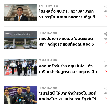
INTERVIEW
ไขรหัสตั้ง ผบ.ตร. ‘ความสามารถ
0
vs อาวุโส’ และอนาคตการปฏิรูปสี
กากี กับ พล.ต.อ. เอก อังสนานนท์
THAILAND
กองปราบฯ สอบเข้ม ‘อดีตอธิบดี
0
สถ.’ คดีทุจริตสอบท้องถิ่น แจ้ง 6
ข้อหาหนัก จ่อชง ป.ป.ช. 12 ส.ค. นี้
THAILAND
ครอบครัวรับร่าง ฮลุน โซโล่ แล้ว
0
เตรียมส่งชันสูตรหาสาเหตุการเสีย
ชีวิต
THAILAND
‘ธนารัตน์’ ให้ปากคำตำรวจไซเบอร์
0
แฉช่องโหว่ 20 หน่วยงานรัฐ ยันไร้
นัยทางการเมือง