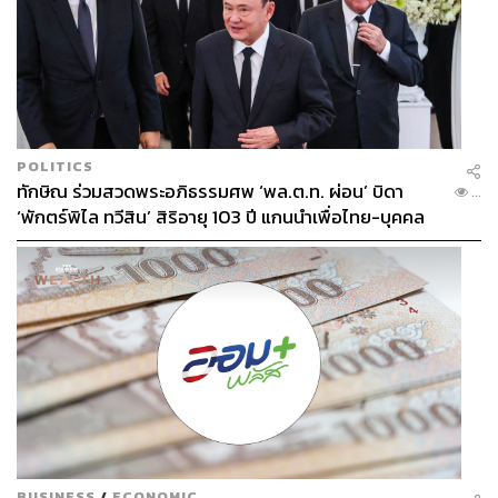
POLITICS
ทักษิณ ร่วมสวดพระอภิธรรมศพ ‘พล.ต.ท. ผ่อน’ บิดา
...
321
‘พักตร์พิไล ทวีสิน’ สิริอายุ 103 ปี แกนนำเพื่อไทย-บุคคล
หลากวงการร่วมอาลัย
ABOUT THE AUTHOR
THE STANDARD POP TEAM
ALL THINGS THAT SHAPE AND SHIFT
CULTURE. Instagram / Facebook / Twitter :
thestandardpop
BUSINESS
/
ECONOMIC