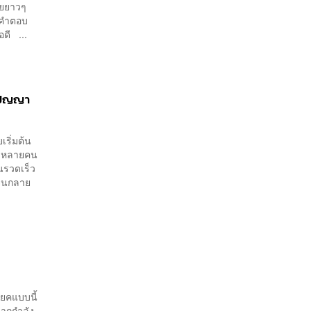
ายยาวๆ
น คำตอบ
ดี ...
างปัญญา
เริ่มต้น
อง หลายคน
ันรวดเร็ว
าจนกลาย
ยคแบบนี้
มากกำลัง