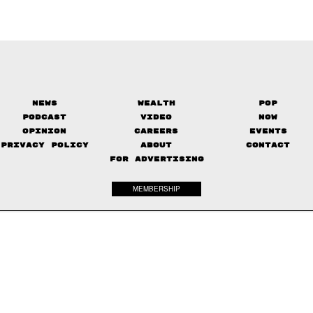
News
Wealth
Pop
Podcast
Video
Now
Opinion
Careers
Events
Privacy Policy
About
Contact
FOR ADVERTISING
MEMBERSHIP
© 2017-
2026
The Standard. All rights reserved.