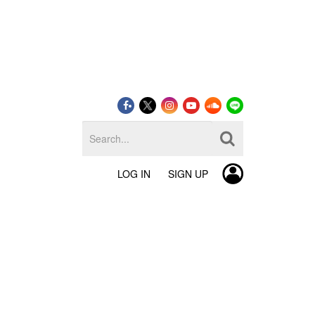
LOG IN
SIGN UP