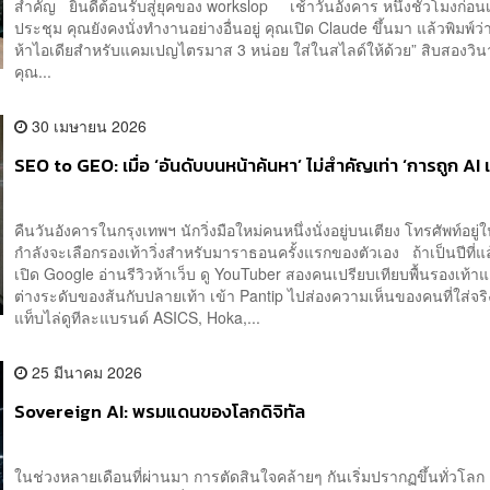
สำคัญ ยินดีต้อนรับสู่ยุคของ workslop เช้าวันอังคาร หนึ่งชั่วโมงก่อน
ประชุม คุณยังคงนั่งทำงานอย่างอื่นอยู่ คุณเปิด Claude ขึ้นมา แล้วพิมพ์ว่
ห้าไอเดียสำหรับแคมเปญไตรมาส 3 หน่อย ใส่ในสไลด์ให้ด้วย” สิบสองวิน
คุณ...
30 เมษายน 2026
SEO to GEO: เมื่อ ‘อันดับบนหน้าค้นหา’ ไม่สำคัญเท่า ‘การถูก AI เ
คืนวันอังคารในกรุงเทพฯ นักวิ่งมือใหม่คนหนึ่งนั่งอยู่บนเตียง โทรศัพท์อยู่
กำลังจะเลือกรองเท้าวิ่งสำหรับมาราธอนครั้งแรกของตัวเอง ถ้าเป็นปีที่แ
เปิด Google อ่านรีวิวห้าเว็บ ดู YouTuber สองคนเปรียบเทียบพื้นรองเท้
ต่างระดับของส้นกับปลายเท้า เข้า Pantip ไปส่องความเห็นของคนที่ใส่จริง
แท็บไล่ดูทีละแบรนด์ ASICS, Hoka,...
25 มีนาคม 2026
Sovereign AI: พรมแดนของโลกดิจิทัล
ในช่วงหลายเดือนที่ผ่านมา การตัดสินใจคล้ายๆ กันเริ่มปรากฏขึ้นทั่วโลก