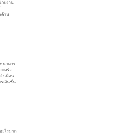
น่วยงาน
้
ลด้าน
อปธนาคาร
รอบครัว
จ้งเตือน
รเงินชั้น
ิดอะไรมาก