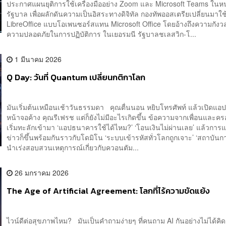
ประกาศแผนยุติการใช้เครื่องมืออย่าง Zoom และ Microsoft Teams ในห
รัฐบาล เพื่อผลักดันความเป็นอิสระทางดิจิทัล กองทัพออสเตรียเปลี่ยนมาใช
LibreOffice แบบโอเพนซอร์สแทน Microsoft Office โดยอ้างถึงความกังว
ความปลอดภัยในการปฏิบัติการ ในเยอรมนี รัฐบาลชเลสวิก-โ...
1 มีนาคม 2026
Q Day: วันที่ Quantum เปลี่ยนกติกาโลก
มันเริ่มต้นเหมือนเช้าวันธรรมดา คุณตื่นนอน หยิบโทรศัพท์ แล้วเปิดแ
หน้าจอค้าง คุณรีเฟรช แต่ก็ยังไม่มีอะไรเกิดขึ้น ข้อความจากเพื่อนและค
เริ่มทะลักเข้ามา ‘แอปธนาคารใช้ได้ไหม?’ ‘โอนเงินไม่ผ่านเลย’ แล้วการแ
ข่าวก็ขึ้นพร้อมกันราวกับโดมิโน ‘ระบบเข้ารหัสทั่วโลกถูกเจาะ’ ‘สถาบันกา
นำเร่งสอบสวนเหตุการณ์เกี่ยวกับควอนตัม...
26 มกราคม 2026
The Age of Artificial Agreement: โลกที่ไร้ความขัดแย้ง
ไวน์ดีต่อสุขภาพไหม? มันเป็นคำถามง่ายๆ ที่คนถาม AI กันอย่างไม่ได้ค