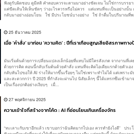
ฟังดูรับผิดชอบ ดูมีสติ คำตอบควรจะตามมาอย่างชัดเจน ไม่ใช่การบรรย
แค่ขีดเส้นให้เห็นชัดๆ ว่าอะไรควรหรือไม่ควร แต่แทนที่จะเป็นอย่างนั้
กลับมาอย่างอ่อนโยน ใช่ มีประโยชน์บางอย่าง ใช่ ถ้าดื่มในปริมาณที่พอ
25 ธันวาคม 2025
เมื่อ ‘คำสั่ง’ มาก่อน ‘ความคิด’ : ปีที่เราเกือบสูญเสียอิสรภาพท
มันเริ่มต้นด้วยการเปลี่ยนแปลงเล็กน้อยที่แทบไม่มีใครสังเกต จากงานที่เคย
ด้วยการคิด ตอนนี้กลับเริ่มต้นด้วยคำสั่ง แทนที่จะคิดไอเดียแรกด้วยตัวเ
กลับหันไปขอให้ AI ร่างให้มากขึ้นเรื่อยๆ ไม่ใช่เพราะทำไม่ได้ แต่เพราะม
และสะดวกกว่า ปี 2025 ที่กำลังจะผ่านไป นิสัยเล็กๆ นี้ได้แทรกซึมเข้าม
เป็นเรื่องปกติอย่างเงียบๆ เมื่...
27 พฤศจิกายน 2025
ความเข้าใจที่สร้างจากโค้ด : AI ที่อ่อนโยนเกินเครื่องจักร
“ทะเลาะกับเขาอีกแล้ว เขาบอกว่าฉันคิดมากไปเอง ควรทำยังไงดี” ประโ
ฟังดูเหมือนคำที่คุณส่งให้เพื่อนสนิทตอนกลางคืน แต่ทุกวันนี้ ผู้คนจำนวน