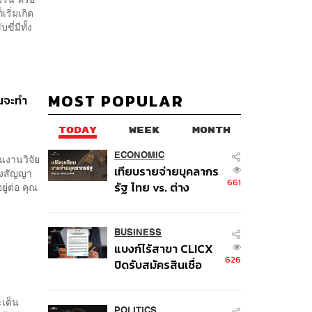
เริ่มเกิด
ี่มีทั้ง
MOST POPULAR
ุณจะทำ
TODAY
WEEK
MONTH
ECONOMIC
นงานวิจัย
เทียบรายจ่ายบุคลากร
ส่งสัญญา
661
รัฐ ไทย vs. ต่าง
ู่ต่อ คุณ
ประเทศ: พบภาษีทุก
100 บาทของคนไทยใช้
ไปกับข้าราชการเฉียด
BUSINESS
แบงก์ไร้สาขา CLICX
40 บาท
626
ปิดรับสมัครสินเชื่อ
ชั่วคราว พร้อมส่ง
สัญญาณเตือนกลุ่มกู้
ะเด็น
POLITICS