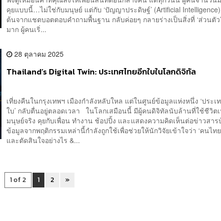
คุยแบบนี้…ไม่ใช่กับมนุษย์ แต่กับ ‘ปัญญาประดิษฐ์’ (Artificial Intelligence) ส
ต้นจากแชตบอตตอบคำถามพื้นฐาน กลับค่อยๆ กลายร่างเป็นสิ่งที่ ‘ส่วนตัว’ 
มาก ผู้คนเริ่...
28 ตุลาคม 2025
Thailand’s Digital Twin: ประเทศไทยอีกใบในโลกดิจิทัล
เที่ยงคืนในกรุงเทพฯ เมืองกำลังหลับใหล แต่ในศูนย์ข้อมูลแห่งหนึ่ง ‘ประเ
ใบ’ กลับตื่นอยู่ตลอดเวลา ในโลกเสมือนนี้ มีผู้คนดิจิทัลนับล้านที่ใช้ชีวิต
มนุษย์จริง คุยกับเพื่อน ทำงาน ช้อปปิ้ง และแสดงความคิดเห็นต่อข่าวสาร
ข้อมูลจากพฤติกรรมเหล่านี้กำลังถูกใช้เพื่อช่วยให้นักวิจัยเข้าใจว่า ‘คนไทย
และตัดสินใจอย่างไร &...
1 of 2
1
2
»