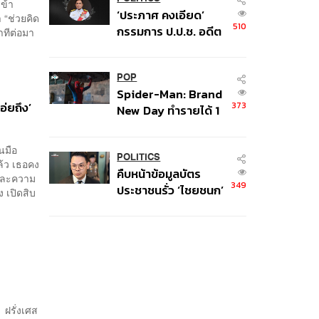
เงินผิดวัตถุประสงค์-ให้
เข้า
‘ประภาศ คงเอียด’
ข้อมูลเท็จ เตรียม
า “ช่วยคิด
510
กรรมการ ป.ป.ช. อดีต
าทีต่อมา
ดำเนินคดีเด็ดขาด
อธิบดีกรมธนารักษ์
ถึงแก่อนิจกรรม
POP
Spider-Man: Brand
อ่ยถึง’
373
New Day ทำรายได้ 1
พันล้านดอลลาร์จากทั่ว
โลกภายใน 6 วัน
ในมือ
POLITICS
ล้ว เธอคง
คืบหน้าข้อมูลบัตร
าและความ
349
ประชาชนรั่ว ‘ไชยชนก’
 เปิดสิบ
ชี้ไม่ใช่การแฮ็ก ปิด
ระบบแล้ว พบต้นตอ
จาก IP เดียว
 ฝรั่งเศส