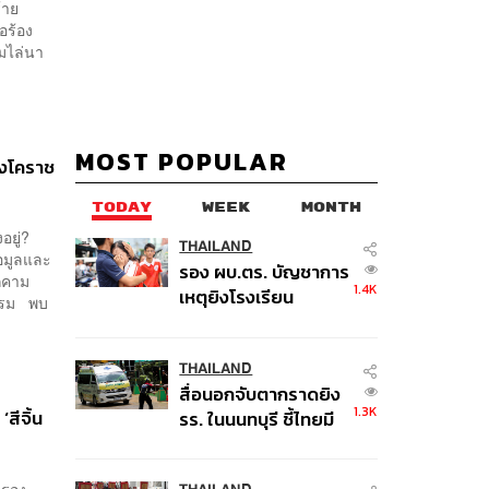
้าย
อร้อง
ุมไล่นา
MOST POPULAR
ยิงโคราช
TODAY
WEEK
MONTH
งอยู่?
THAILAND
้อมูลและ
รอง ผบ.ตร. บัญชาการ
กคาม
1.4K
เหตุยิงโรงเรียน
นธรรม พบ
เทพศิรินทร์ นนทบุรี สั่ง
ค้นหา 2 รอบยืนยันไร้
คนติดค้าง พบศพปู่-ย่า
THAILAND
สื่อนอกจับตากราดยิง
ที่บ้านพักผู้ก่อเหตุ
1.3K
สีจิ้น
รร. ในนนทบุรี ชี้ไทยมี
อัตราครอบครองปืนสูง
ในระดับต้นของภูมิภาค
ครอง