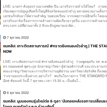
LIVE: นายกฯ สั่งลุยปราบยาเสพติด-ปืน เอาจริงกวาดล้างได้ไหม? ภายห
เกิดเหตุการณ์สูญเสียครั้งใหญ่ที่จังหวัดหนองบัวลำภู หลายหน่วยงานทั้ง
เอกชนก็กลับมาให้ความสำคัญ ‘ถอดบทเรียน’ จากเหตุการณ์อีกครั้ง โดย
เอาจริงเอาจังเรื่องการกวาดล้างความผิดเกี่ยวอาวุธปืน และกวาดล้างยา
ครบวงจร แม้ที่ผ่านมาทั้ง 2 สิ่งจะมีกฎหมายเอาผิด...
7 ตุลาคม 2022
ชมคลิป: เกาะติดสถานการณ์ #กราดยิงหนองบัวลำภู | THE S
NOW
LIVE: เกาะติดสถานการณ์ #กราดยิงหนองบัวลำภู ร่วมพูดคุยกับ รศ. พ.ต
ดร.กฤษณพงค์ พูตระกูล นักอาชญาวิทยา ผู้ช่วยอธิการบดี และประธานก
คณะอาชญาวิทยาและการบริหารงานยุติธรรม มหาวิทยาลัยรังสิต ถึงเหตุก
ว่าเขามองประเด็นต่างๆ อย่างไร? พบกันในรายการ THE STANDARD 
อ๊อฟ ชัยนนท์ วันนี้ 7 ตุลาคม เวลา 15.30 น. เป็นต้นไ...
6 ตุลาคม 2022
ชมคลิป: มุมมองคนรุ่นใหม่ต่อ 6 ตุลา ‘นับถอยหลังรอการเปลี่ยนแ
โดยอ.กนกรัตน์ และอ.ธำรงศักดิ์