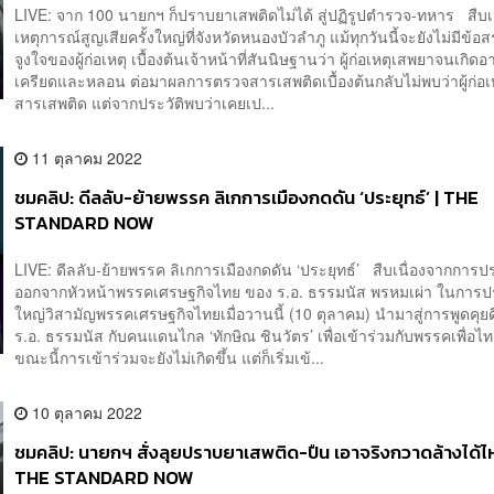
LIVE: จาก 100 นายกฯ ก็ปราบยาเสพติดไม่ได้ สู่ปฏิรูปตำรวจ-ทหาร สืบเ
เหตุการณ์สูญเสียครั้งใหญ่ที่จังหวัดหนองบัวลำภู แม้ทุกวันนี้จะยังไม่มีข้อส
จูงใจของผู้ก่อเหตุ เบื้องต้นเจ้าหน้าที่สันนิษฐานว่า ผู้ก่อเหตุเสพยาจนเกิด
เครียดและหลอน ต่อมาผลการตรวจสารเสพติดเบื้องต้นกลับไม่พบว่าผู้ก่อเ
สารเสพติด แต่จากประวัติพบว่าเคยเป...
11 ตุลาคม 2022
ชมคลิป: ดีลลับ-ย้ายพรรค ลิเกการเมืองกดดัน ‘ประยุทธ์’ | THE
STANDARD NOW
LIVE: ดีลลับ-ย้ายพรรค ลิเกการเมืองกดดัน ‘ประยุทธ์’ สืบเนื่องจากกา
ออกจากหัวหน้าพรรคเศรษฐกิจไทย ของ ร.อ. ธรรมนัส พรหมเผ่า ในการป
ใหญ่วิสามัญพรรคเศรษฐกิจไทยเมื่อวานนี้ (10 ตุลาคม) นำมาสู่การพูดคุยดี
ร.อ. ธรรมนัส กับคนแดนไกล ‘ทักษิณ ชินวัตร’ เพื่อเข้าร่วมกับพรรคเพื่อไท
ขณะนี้การเข้าร่วมจะยังไม่เกิดขึ้น แต่ก็เริ่มเข้...
10 ตุลาคม 2022
ชมคลิป: นายกฯ สั่งลุยปราบยาเสพติด-ปืน เอาจริงกวาดล้างได้ไ
THE STANDARD NOW