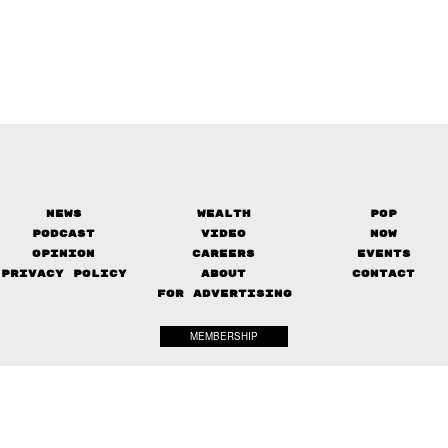
News
Wealth
Pop
Podcast
Video
Now
Opinion
Careers
Events
Privacy Policy
About
Contact
FOR ADVERTISING
MEMBERSHIP
© 2017-
2026
The Standard. All rights reserved.