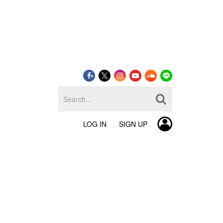
LOG IN
SIGN UP