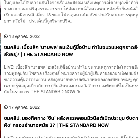
ใหญ่และได้รับความสนใจจากสื่อและสังคม หลังเหตุการณ์ชายบุกเข้าทำร
ร่างกายขณะ ศรีสุวรรณ จรรยา ให้สัมภาษณ์สื่อมวลชน หลังเข้ายื่นหนังสื
เรียนเอาผิดกรณี เดี่ยว 13 ของ โน้ต-อุดม แต้พานิช ว่าสนับสนุนการชุมน
ยกฯ หรือไม่ ประเด็นนี้ถูกวิพากษ์วิจ...
18 ตุลาคม 2022
ชมคลิป: เบื้องลึก ‘นายพล’ อมเงินกู้ซื้อบ้าน ทำไมชนวนเหตุกราด
ยังอยู่? | THE STANDARD NOW
LIVE: เบื้องลึก ‘นายพล’ อมเงินกู้ซื้อบ้าน ทำไมชนวนเหตุกราดยิงโคราชยั
ร่วมพูดคุยกับ ไพศาล เรืองฤทธิ์ ทนายความผู้นำผู้เสียหายออกมาเปิดเผยข
ขอความคุ้มครองพยาน หลังถูกนายทหารยศนายพลของกองทัพบกข่มขู่ คุ
เพราะรู้ข้อมูลเกี่ยวกับการกู้ยืมเงินของกรมสวัสดิการกองทัพบกที่ไม่เป็
กันในรายการ THE STANDARD NOW กับ ...
17 ตุลาคม 2022
ชมคลิป: มองทิศทาง ‘จีน’ หลังพรรคคอมมิวนิสต์เปิดประชุม จับตา ‘
ผิง’ ครองอำนาจสมัย 3? | THE STANDARD NOW
LIVE: มองทิศทาง ‘จีน’ หลังพรรคคอมมิวนิสต์เปิดประชุม จับตา ‘สีจิ้นผิง’ 