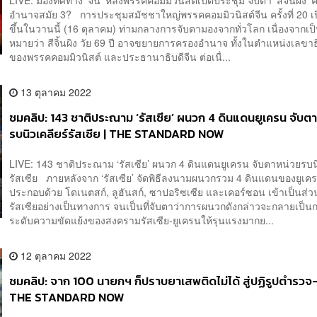
อำนาจสมัย 3? การประชุมสมัชชาใหญ่พรรคคอมมิวนิสต์จีน ครั้งที่ 20 เ
ขึ้นในวานนี้ (16 ตุลาคม) ท่ามกลางการจับตามองจากทั่วโลก เนื่องจากเป็
หมายว่า สีจิ้นผิง วัย 69 ปี อาจขยายการครองอำนาจ ทั้งในตำแหน่งเลขา
ของพรรคคอมมิวนิสต์ และประธานาธิบดีจีน ต่อเนื่...
13 ตุลาคม 2022
ชมคลิป: 143 ชาติประณาม ‘รัสเซีย’ ผนวก 4 ดินแดนยูเครน จับต
รบนิวเคลียร์รัสเซีย | THE STANDARD NOW
LIVE: 143 ชาติประณาม ‘รัสเซีย’ ผนวก 4 ดินแดนยูเครน จับตาหน่วยรบนิ
รัสเซีย ภายหลังจาก ‘รัสเซีย’ จัดพิธีลงนามผนวกรวม 4 ดินแดนของยูเค
ประกอบด้วย โดเนตสก์, ลูฮันสก์, ซาปอริซเซีย และเคอร์ซอน เข้าเป็นส่ว
รัสเซียอย่างเป็นทางการ จนเป็นที่จับตาว่าการผนวกดังกล่าวจะกลายเป็น
ระดับความขัดแย้งของสงครามรัสเซีย-ยูเครนให้รุนแรงมากย...
12 ตุลาคม 2022
ชมคลิป: จาก 100 นายกฯ ก็ปราบยาเสพติดไม่ได้ สู่ปฏิรูปตำรวจ
THE STANDARD NOW