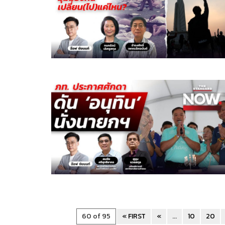
60 of 95
« FIRST
«
...
10
20