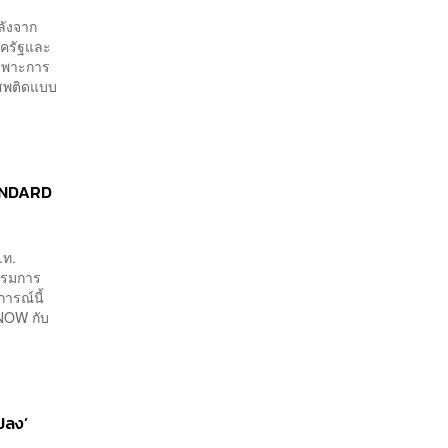
ลังจาก
ภาครัฐและ
เฉพาะการ
เสพติดแบบ
TANDARD
.ท.
รรมการ
ารณ์นี้
NOW กับ
ปลง’