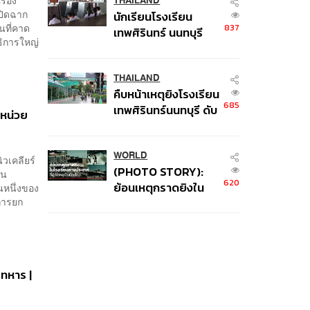
THAILAND
ปิดฉาก
นักเรียนโรงเรียน
นที่คาด
837
เทพศิรินทร์ นนทบุรี
ธิการใหญ่
อพยพเข้ายังพื้นที่
ปลอดภัยชั่วคราว หลัง
เหตุใช้อาวุธปืนภายใน
THAILAND
คืบหน้าเหตุยิงโรงเรียน
โรงเรียนคลี่คลาย
685
เทพศิรินทร์นนทบุรี ดับ
าหน่วย
6 ศพ โฆษก ตร. เร่ง
สอบปมขโมยปืนปู่ก่อ
เหตุ
WORLD
วเคลียร์
(PHOTO STORY):
รน
620
ย้อนเหตุกราดยิงใน
นหนึ่งของ
การยก
โรงเรียนต่างประเทศ ที่
ผู้ก่อเหตุเป็นนักเรียน
-ทหาร |