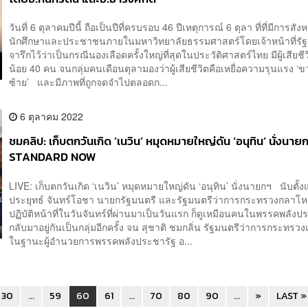
วันที่ 6 ตุลาคมปีนี้ ถือเป็นปีที่ครบรอบ 46 ปีเหตุการณ์ 6 ตุลา ที่ที่มีการสังห
นักศึกษาและประชาชนภายในมหาวิทยาลัยธรรมศาสตร์โดยเจ้าหน้าที่รัฐ
จารึกไว้ว่าเป็นกรณีนองเลือดครั้งใหญ่ที่สุดในประวัติศาสตร์ไทย มีผู้เสียชี
น้อย 40 คน จนกลุ่มคนเดือนตุลามองว่าผู้เสียชีวิตคือเหยื่อความรุนแรง ‘
ซ้าย’ และมีภาพที่ถูกจดจำไปตลอดก...
6 ตุลาคม 2022
ชมคลิป: เก็บตกวันเกิด ‘เนวิน’ หมุดหมายใหญ่ดัน ‘อนุทิน’ นั่งนาย
STANDARD NOW
LIVE: เก็บตกวันเกิด ‘เนวิน’ หมุดหมายใหญ่ดัน ‘อนุทิน’ นั่งนายกฯ นับตั้ง
ประยุทธ์ จันทร์โอชา นายกรัฐมนตรี และรัฐมนตรีว่าการกระทรวงกลาโห
ปฏิบัติหน้าที่ในวันจันทร์ที่ผ่านมาเป็นวันแรก ก็ดูเหมือนคนในพรรคพลังป
กลับมาอยู่กันเป็นกลุ่มอีกครั้ง จน สุชาติ ชมกลิ่น รัฐมนตรีว่าการกระทร
ในฐานะผู้อำนวยการพรรคพลังประชารัฐ อ...
30
...
59
60
61
...
70
80
90
...
»
LAST »