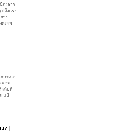
นื่องจาก
รุปถึงแรง
อาการ
หตุเสพ
รประกาศลา
ระชุม
ลลับที่
ย แม้
หม? |