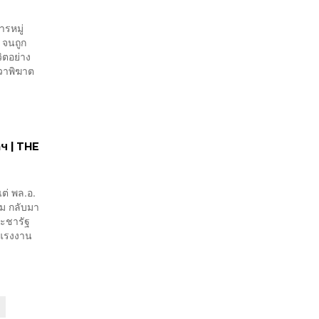
ารหมู่
 จนถูก
วิตอย่าง
ขวาพิฆาต
กฯ | THE
แต่ พล.อ.
ม กลับมา
ระชารัฐ
วงแรงงาน