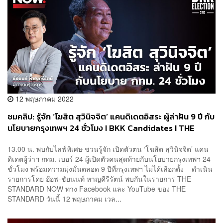
12 พฤษภาคม 2022
ชมคลิป: รู้จัก ‘โฆสิต สุวินิจจิต’ แคนดิเดตอิสระ ผู้ล่าฝัน 9 ปี กับ
นโยบายกรุงเทพฯ 24 ชั่วโมง I BKK Candidates I THE
STANDARD NOW
13.00 น. พบกับไลฟ์พิเศษ ชวนรู้จัก เปิดตัวตน ‘โฆสิต สุวินิจจิต’ แคน
ดิเดตผู้ว่าฯ กทม. เบอร์ 24 ผู้เปิดตัวคนสุดท้ายกับนโยบายกรุงเทพฯ 24
ชั่วโมง พร้อมความมุ่งมั่นตลอด 9 ปีที่กรุงเทพฯ ไม่ได้เลือกตั้ง ดำเนิน
รายการโดย อ๊อฟ-ชัยนนท์ หาญคีรีรัตน์ พบกันในรายการ THE
STANDARD NOW ทาง Facebook และ YouTube ของ THE
STANDARD วันนี้ 12 พฤษภาคม เวล...