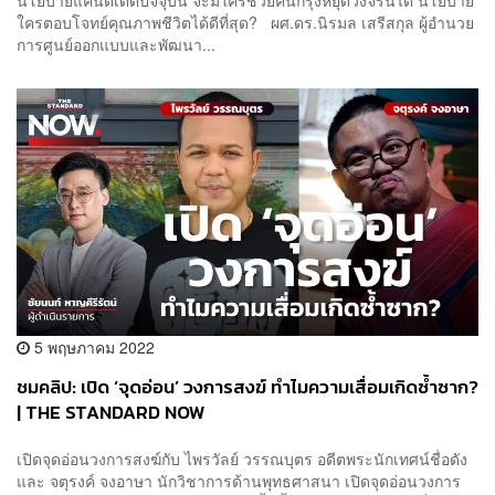
ใครตอบโจทย์คุณภาพชีวิตได้ดีที่สุด? ผศ.ดร.นิรมล เสรีสกุล ผู้อำนวย
การศูนย์ออกแบบและพัฒนา...
5 พฤษภาคม 2022
ชมคลิป: เปิด ‘จุดอ่อน’ วงการสงฆ์ ทำไมความเสื่อมเกิดซ้ำซาก?
| THE STANDARD NOW
เปิดจุดอ่อนวงการสงฆ์กับ ไพรวัลย์ วรรณบุตร อดีตพระนักเทศน์ชื่อดัง
และ จตุรงค์ จงอาษา นักวิชาการด้านพุทธศาสนา เปิดจุดอ่อนวงการ