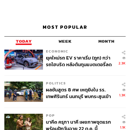
MOST POPULAR
TODAY
WEEK
MONTH
ECONOMIC
ยุคใหม่รถ EV ราคาเริ่ม (ถูก) กว่า
2.3K
รถไฮบริด หลังต้นทุนแบตเตอรี่ลด
ลง - จีนแห่บุกตลาดเกิดใหม่
POLITICS
ผลชันสูตร 8 ศพ เหตุยิงใน รร.
1.3K
เทพศิรินทร์ นนทบุรี พบกระสุนเข้า
จุดสำคัญ ‘ศีรษะ-หน้าอก’ ครูถูกยิง
4 นัด จากระยะไกล
POP
นาคี๓ ครุฑา นาคี เผยภาพชุดแรก
1.1K
พร้อมปักวันฉาย 22 ต.ค. นี้