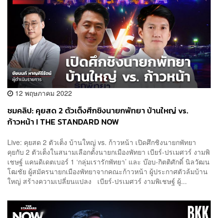
12 พฤษภาคม 2022
ชมคลิป: คุยสด 2 ตัวเต็งศึกชิงนายกพัทยา บ้านใหญ่ vs.
ก้าวหน้า I THE STANDARD NOW
Live: คุยสด 2 ตัวเต็ง บ้านใหญ่ vs. ก้าวหน้า เปิดศึกชิงนายกพัทยา
คุยกับ 2 ตัวเต็งในสนามเลือกตั้งนายกเมืองพัทยา เบียร์-ปรเมศวร์ งามพิ
เชษฐ์ แคนดิเดตเบอร์ 1 ‘กลุ่มเรารักพัทยา’ และ บ๊อบ-กิตติศักดิ์ นิลวัฒน
โฒชัย ผู้สมัครนายกเมืองพัทยาจากคณะก้าวหน้า ผู้ประกาศตัวล้มบ้าน
ใหญ่ สร้างความเปลี่ยนแปลง เบียร์-ปรเมศวร์ งามพิเชษฐ์ ผู้...