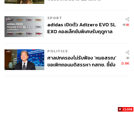
SPORT
adidas เปิดตัว Adizero EVO SL
1K
EXO คอลเล็กชันพิเศษรับฤดูกาล
College Football
POLITICS
ศาลปกครองไม่รับฟ้อง ‘หมอสรณ’
0.9K
ขอเพิกถอนมติสรรหา กสทช. ชี้ยัง
ไม่ใช่ผู้เดือดร้อนเสียหาย
News
Wealth
Pop
Podcast
Video
Now