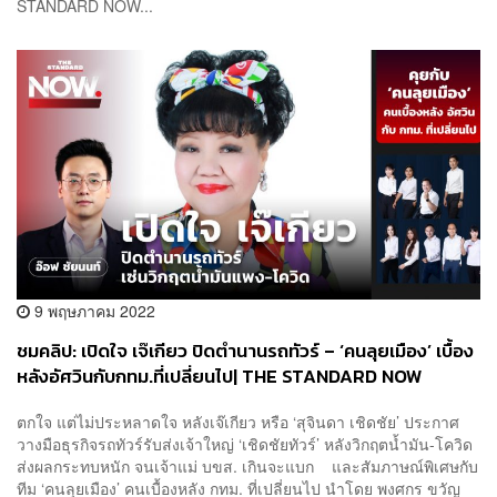
STANDARD NOW...
9 พฤษภาคม 2022
ชมคลิป: เปิดใจ เจ๊เกียว ปิดตำนานรถทัวร์ – ‘คนลุยเมือง’ เบื้อง
หลังอัศวินกับกทม.ที่เปลี่ยนไป| THE STANDARD NOW
ตกใจ แต่ไม่ประหลาดใจ หลังเจ๊เกียว หรือ ‘สุจินดา เชิดชัย’ ประกาศ
วางมือธุรกิจรถทัวร์รับส่งเจ้าใหญ่ ‘เชิดชัยทัวร์’ หลังวิกฤตน้ำมัน-โควิด
ส่งผลกระทบหนัก จนเจ้าแม่ บขส. เกินจะแบก และสัมภาษณ์พิเศษกับ
ทีม ‘คนลุยเมือง’ คนเบื้องหลัง กทม. ที่เปลี่ยนไป นำโดย พงศกร ขวัญ