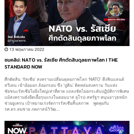
13 พฤษภาคม 2022
ชมคลิป: NATO vs. รัสเซีย ศึกตัดสินดุลยภาพโลก I THE
STANDARD NOW
ศึกตัดสิน ‘รัสเซีย’ สงครามเปลี่ยนดุลยภาพโลก ‘NATO’ ดึงฟินแลนด์
สวีเดน เข้าอ้อมอก ล้อมกรอบ ขึง ‘ปูติน’ ติดหล่มสงคราม วันแห่ง
ชัยชนะรัสเซียไม่ยิ่งใหญ่เท่าที่คาด แถลงชัดไม่ยกระดับปฏิบัติการพิเศษ
แม้สงครามยังยืดเยื้อรุนแรงในดอนบาส ยุโรป-สหรัฐฯ หนุนอาวุธหนัก
ช่วยยูเครน เป้าหมายเร่งจัดการรัสเซียสิ้นสภาพ พูดคุยกับ
รศ.ดร.สมชาย ภคภาสน์วิวัฒ...