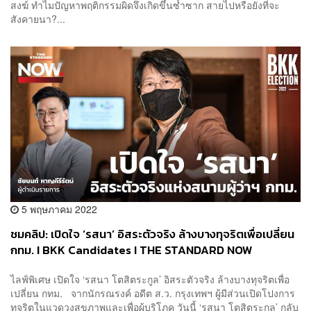
สงฆ์ ทำไมปัญหาพฤติกรรมผิดจึงเกิดขึ้นซ้ำซาก สายไปหรือยังที่จะ
สังคายนา?...
5 พฤษภาคม 2022
ชมคลิป: เปิดใจ ‘รสนา’ อิสระตัวจริง ล้างบางทุจริตเพื่อเปลี่ยน
กทม. I BKK Candidates I THE STANDARD NOW
ไลฟ์พิเศษ เปิดใจ ‘รสนา โตสิตระกูล’ อิสระตัวจริง ล้างบางทุจริตเพื่อ
เปลี่ยน กทม. จากนักรณรงค์ อดีต ส.ว. กรุงเทพฯ ผู้มีส่วนเปิดโปงการ
ทุจริตในแวดวงสุขภาพและเพื่อผู้บริโภค วันนี้ ‘รสนา โตสิตระกูล’ กลับ