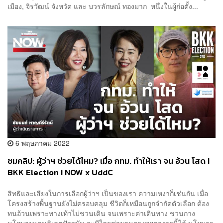
เมือง, จิรวัฒน์ จังหวัด และ บวรลักษณ์ ทองมาก หนึ่งในผู้ก่อตั้ง...
6 พฤษภาคม 2022
ชมคลิป: ผู้ว่าฯ ช่วยได้ไหม? เมื่อ กทม. ทำให้เรา จน อ้วน โสด I
BKK Election I NOW x UddC
สิทธิและเสียงในการเลือกผู้ว่าฯ เป็นของเรา ความเหงาก็เช่นกัน เมื่อ
โครงสร้างพื้นฐานยังไม่ครอบคลุม ชีวิตก็เหมือนถูกจำกัดตัวเลือก ต้อง
ทนอ้วนเพราะทางเท้าไม่ชวนเดิน จนเพราะค่าเดินทาง ชวนกาง
นโยบายแคนดิเดตปัจจุบัน จะมีใครช่วยคนกรุงหยุดวงจรนี้ได้ นโยบาย