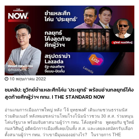
10 พฤษภาคม 2022
ชมคลิป: ชูวิทย์ชำแหละศึกโค่น ‘ประยุทธ์’ พร้อมอ่านกลยุทธ์โค้ง
สุดท้ายศึกผู้ว่าฯ กทม. I THE STANDARD NOW
อ่านเกมการเมืองภาพใหญ่ หลัง ‘โจ้ ยุทธพงศ์’ เดินเกมชวนธรรมนัส
ร่วมดินเนอร์ หลังหมอชลน่านโหมโรงโน้มน้าวชวน 30 ส.ส. ร่วมหนุน
โค่นรัฐบาล พร้อมจับตาสนามผู้ว่าฯ กทม. โค้งสุดท้าย พูดคุยกับ ชูวิทย์
กมลวิศิษฎ์ อดีตนักการเมืองที่เคยเป็นทั้ง ส.ส. และเคยลงสมัครรับเลือก
ตั้งสนามผู้ว่าฯ กทม. ว่าเขามีมุมมองอย่างไร? ในรายการ THE