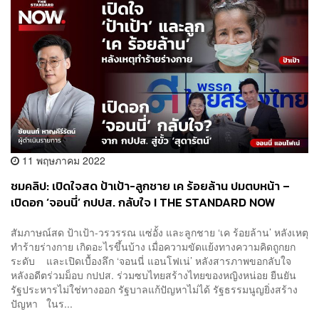
11 พฤษภาคม 2022
ชมคลิป: เปิดใจสด ป้าเป้า-ลูกชาย เค ร้อยล้าน ปมตบหน้า –
เปิดอก ‘จอนนี่’ กปปส. กลับใจ I THE STANDARD NOW
สัมภาษณ์สด ป้าเป้า-วรวรรณ แซ่อั้ง และลูกชาย ‘เค ร้อยล้าน’ หลังเหตุ
ทำร้ายร่างกาย เกิดอะไรขึ้นบ้าง เมื่อความขัดแย้งทางความคิดถูกยก
ระดับ และเปิดเบื้องลึก ‘จอนนี่ แอนโฟเน่’ หลังสารภาพขอกลับใจ
หลังอดีตร่วมม็อบ กปปส. ร่วมซบไทยสร้างไทยของหญิงหน่อย ยืนยัน
รัฐประหารไม่ใช่ทางออก รัฐบาลแก้ปัญหาไม่ได้ รัฐธรรมนูญยิ่งสร้าง
ปัญหา ในร...