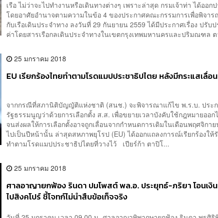
เรือ ไม่ว่าจะไปทำงานหรือเดินทางต่างๆ เพราะล่าสุด กรมเจ้าท่า ได้ออก
โดยอาศัยอำนาจตามความในข้อ 4 ของประกาศคณะกรรมการเพื่อพิจารณา
กับเรือเดินประจำทาง ลงวันที่ 29 กันยายน 2559 ได้มีประกาศเรื่อง ปรับป
ค่าโดยสารเรือกลเดินประจำทางในเขตกรุงเทพมหานครและปริมณฑล ตา
25 มกราคม 2018
EU เรียกร้องไทยทำตามโรดแมปประชาธิปไตย หลังมีกระแสเลื่อนเ
จากกรณีที่สภานิติบัญญัติแห่งชาติ (สนช.) จะพิจารณาแก้ไข พ.ร.บ. ประ
รัฐธรรมนูญว่าด้วยการเลือกตั้ง ส.ส. เพื่อขยายเวลาบังคับใช้กฎหมายออก
จนส่งผลให้การเลือกตั้งอาจถูกเลื่อนจากกำหนดการเดิมในเดือนพฤศจิกา
ไปเป็นปีหน้านั้น ล่าสุดสหภาพยุโรป (EU) ได้ออกแถลงการณ์เรียกร้องให้
ทำตามโรดแมปประชาธิปไตยที่วางไว้ เปียร์ก้า ตาปิโ...
25 มกราคม 2018
ศาลอาญายกฟ้อง รินดา ปมโพสต์ พล.อ. ประยุทธ์-ภริยา โอนเงินห
ไปสิงคโปร์ ชี้โจทก์ไม่นำสืบข้อเท็จจริง
วันที่ 25 มกราคม เวลา 09.00 น. ศาลอาญาพิพากษายกฟ้อง รินดา พรศิริพิ