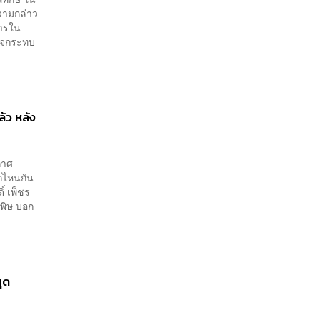
วามกล่าว
คารใน
อาจกระทบ
้ว หลัง
กาศ
ากไหนกัน
์ เพ็ชร
พิษ บอก
ุด