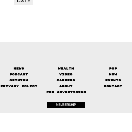
LAST »
News
Wealth
Pop
Podcast
Video
Now
Opinion
Careers
Events
Privacy Policy
About
Contact
FOR ADVERTISING
MEMBERSHIP