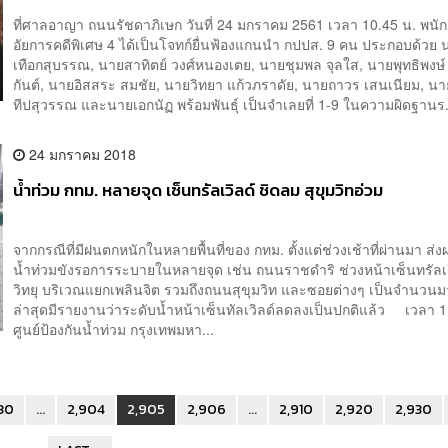
ที่ศาลอาญา ถนนรัชดาภิเษก วันที่ 24 มกราคม 2561 เวลา 10.45 น. พนั
อัยการคดีพิเศษ 4 ได้เป็นโจทก์ยื่นฟ้องแกนนำ กปปส. 9 คน ประกอบด้วย 
เทือกสุบรรณ, นายสาทิตย์ วงศ์หนองเตย, นายชุมพล จุลใส, นายพุทธิพงษ
กันต์, นายอิสสระ สมชัย, นายวิทยา แก้วภราดัย, นายถาวร เสนเนียม, 
ทีปสุวรรณ และนายเอกนัฏ พร้อมพันธุ์ เป็นจำเลยที่ 1-9 ในความผิดฐานร.
24 มกราคม 2018
น้ำท่วม กทม. หลายจุด เซ็นทรัลเวิลด์ ชิดลม สุขุมวิทอ่วม
จากกรณีที่มีฝนตกหนักในหลายพื้นที่ของ กทม. ตั้งแต่ช่วงเช้าที่ผ่านมา ส่ง
น้ำท่วมขังรอการระบายในหลายจุด เช่น ถนนราชดำริ ช่วงหน้าเซ็นทรัลเ
วิทยุ บริเวณแยกเพลินจิต รวมถึงถนนสุขุมวิท และซอยต่างๆ เป็นจำนวนม
ล่าสุดมีรายงานว่าระดับน้ำหน้าเซ็นทัลเวิลด์ลดลงเป็นปกติแล้ว เวลา 1
ศูนย์ป้องกันน้ำท่วม กรุงเทพมหา...
30
...
2,904
2,905
2,906
...
2,910
2,920
2,930