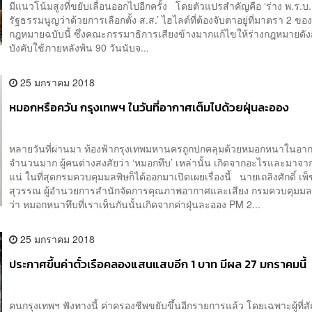
มีแนวโน้มสูงที่ขยับเลื่อนออกไปอีกครั้ง โดยตัวแปรสำคัญคือ ‘ร่าง พ.ร.
รัฐธรรมนูญว่าด้วยการเลือกตั้ง ส.ส.’ ไฮไลต์ที่ต้องจับตาอยู่ที่มาตรา 2 ของ
กฎหมายฉบับนี้ ซึ่งคณะกรรมาธิการเสียงข้างมากแก้ไขให้ร่างกฎหมายดัง
บังคับใช้ภายหลังพ้น 90 วันนับจ...
25 มกราคม 2018
หมอกหรือควัน กรุงเทพฯ ในวันที่อากาศเต็มไปด้วยฝุ่นละออง
หลายวันที่ผ่านมา ท้องฟ้ากรุงเทพมหานครถูกปกคลุมด้วยหมอกหนาในอา
จำนวนมาก ผู้คนต่างสงสัยว่า ‘หมอกทึบ’ เหล่านั้น เกิดจากอะไรและมาจ
แน่ ในที่สุดกรมควบคุมมลพิษก็ได้ออกมาเปิดเผยเรื่องนี้ นายเถลิงศักดิ์ เพ
สุวรรณ ผู้อำนวยการสำนักจัดการคุณภาพอากาศและเสียง กรมควบคุมมล
ว่า หมอกหนาทึบที่เราเห็นกันนั้นเกิดจากค่าฝุ่นละออง PM 2...
25 มกราคม 2018
ประกาศขึ้นค่าตั๋วเรือคลองแสนแสบอีก 1 บาท มีผล 27 มกราคมนี้
คนกรุงเทพฯ ฟังทางนี้ ค่าครองชีพขยับขึ้นอีกรายการแล้ว โดยเฉพาะผู้ที่