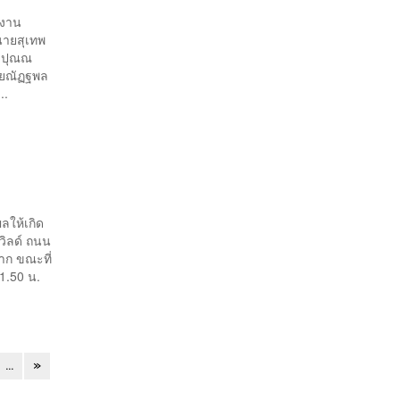
กงาน
นายสุเทพ
์ ปุณณ
นายณัฏฐพล
..
ผลให้เกิด
วิลด์ ถนน
าก ขณะที่
1.50 น.
...
»