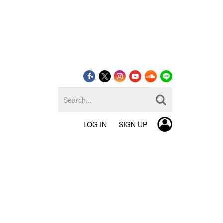
LOG IN
SIGN UP