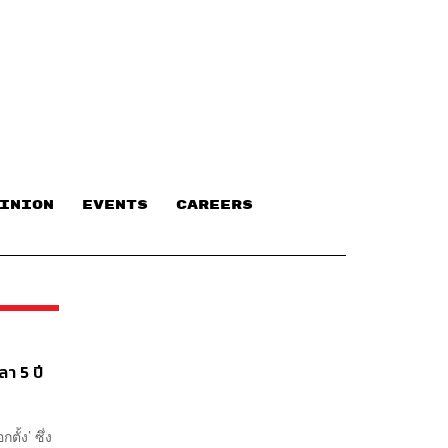
INION
EVENTS
CAREERS
า 5 ปี
ั้ง’ ซึ่ง