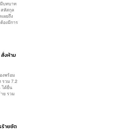
มามีบทบาท
 สหัสกุล
ดเผยถึง
ะต้องมีการ
ั่งห้าม
องพร้อม
ท รวม 7.2
ได้ยื่น
้าย รวม
รร้ายชัต