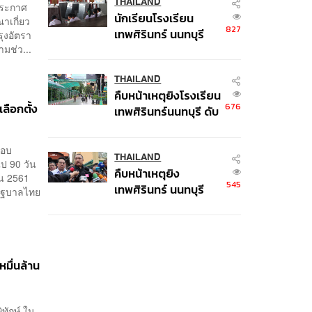
THAILAND
ประกาศ
นักเรียนโรงเรียน
เกี่ยว
827
เทพศิรินทร์ นนทบุรี
รุงอัตรา
อพยพเข้ายังพื้นที่
มช่ว...
ปลอดภัยชั่วคราว หลัง
เหตุใช้อาวุธปืนภายใน
THAILAND
คืบหน้าเหตุยิงโรงเรียน
โรงเรียนคลี่คลาย
ลือกตั้ง
676
เทพศิรินทร์นนทบุรี ดับ
6 ศพ โฆษก ตร. เร่ง
สอบปมขโมยปืนปู่ก่อ
กอบ
เหตุ
THAILAND
ไป 90 วัน
คืบหน้าเหตุยิง
ยน 2561
545
เทพศิรินทร์ นนทบุรี
รัฐบาลไทย
เด็ก 14 เสียชีวิตที่โรง
พยาบาล สธ. ยืนยันครู
เสียชีวิต 5 ราย เจ็บ 22
ราย
มื่นล้าน
ทักษ์ ใน