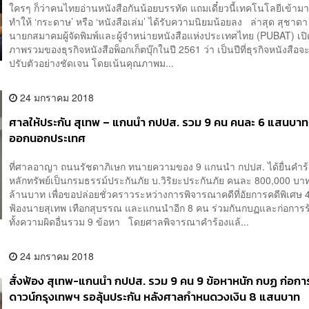
ใครๆ ก็ว่าคนไทยอ่านหนังสือกันน้อยบรรทัด แถมเดี๋ยวนี้เทคโนโลยีเข้า
ทำให้ ‘กระดาษ’ หรือ ‘หนังสือเล่ม’ ได้รับความนิยมน้อยลง ล่าสุด สุชาดา
นายกสมาคมผู้จัดพิมพ์และผู้จำหน่ายหนังสือแห่งประเทศไทย (PUBAT) เปิ
ภาพรวมของธุรกิจหนังสือพ็อกเก็ตบุ๊กในปี 2561 ว่า เป็นปีที่ธุรกิจหนังสือจ
ปรับตัวอย่างชัดเจน โดยเน้นคุณภาพม...
24 มกราคม 2018
ศาลให้ประกัน สุเทพ – แกนนำ กปปส. รวม 9 คน คนละ 6 แสนบาท ส
ออกนอกประเทศ
ที่ศาลอาญา ถนนรัชดาภิเษก ทนายความของ 9 แกนนำ กปปส. ได้ยื่นคำร้
หลักทรัพย์เป็นกรมธรรม์ประกันภัย บ.วิริยะประกันภัย คนละ 800,000 บา
ล้านบาท เพื่อขอปล่อยชั่วคราวระหว่างการพิจารณาคดีที่อัยการคดีพิเศษ 4 
ฟ้องนายสุเทพ เทือกสุบรรณ และแกนนำอีก 8 คน ร่วมกันกบฏและก่อการร
ทั้งความผิดอื่นรวม 9 ข้อหา โดยศาลพิจารณาคำร้องแล้...
24 มกราคม 2018
สั่งฟ้อง สุเทพ-แกนนำ กปปส. รวม 9 คน 9 ข้อหาหนัก กบฏ ก่อกา
ดาวน์กรุงเทพฯ รอลุ้นประกัน หลังศาลกำหนดวงเงิน 8 แสนบาท