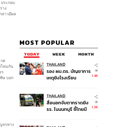
บ. ประกอบ
ร่าง
กล่าวมีผล
MOST POPULAR
TODAY
WEEK
MONTH
กาศ
THAILAND
ากไหนกัน
รอง ผบ.ตร. บัญชาการ
็ชร
1.4K
เหตุยิงโรงเรียน
พิษ บอก
เทพศิรินทร์ นนทบุรี สั่ง
ค้นหา 2 รอบยืนยันไร้
คนติดค้าง พบศพปู่-ย่า
THAILAND
สื่อนอกจับตากราดยิง
ที่บ้านพักผู้ก่อเหตุ
1.3K
รร. ในนนทบุรี ชี้ไทยมี
อัตราครอบครองปืนสูง
ในระดับต้นของภูมิภาค
สัญจรทาง