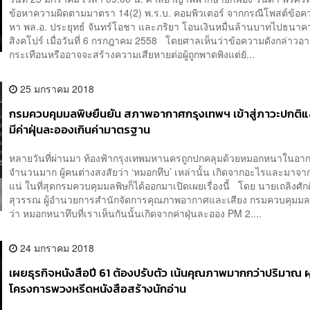
ข้อหาความผิดตามมาตรา 14(2) พ.ร.บ. คอมพิวเตอร์ จากกรณีโพสต์ข้อค
หา พล.อ. ประยุทธ์ จันทร์โอชา และภริยา โอนเงินหมื่นล้านบาทไปธนา
สิงคโปร์ เมื่อวันที่ 6 กรกฎาคม 2558 โดยศาลเห็นว่าข้อความดังกล่าว
กระเทือนหรืออาจจะสร้างความเสียหายต่อผู้ถูกพาดพิงแต่ยั...
25 มกราคม 2018
กรมควบคุมมลพิษยืนยัน สภาพอากาศกรุงเทพฯ เข้าสู่ภาวะปกติแล
มีค่าฝุ่นละอองเกินค่ามาตรฐาน
หลายวันที่ผ่านมา ท้องฟ้ากรุงเทพมหานครถูกปกคลุมด้วยหมอกหนาในอา
จำนวนมาก ผู้คนต่างสงสัยว่า ‘หมอกทึบ’ เหล่านั้น เกิดจากอะไรและมาจ
แน่ ในที่สุดกรมควบคุมมลพิษก็ได้ออกมาเปิดเผยเรื่องนี้ โดย นายเถลิงศักดิ
สุวรรณ ผู้อำนวยการสำนักจัดการคุณภาพอากาศและเสียง กรมควบคุมมล
ว่า หมอกหนาทึบที่เราเห็นกันนั้นเกิดจากค่าฝุ่นละออง PM 2....
24 มกราคม 2018
เผยธุรกิจหนังสือปี 61 ต้องปรับตัว เน้นคุณภาพมากกว่าปริมาณ ผ
โครงการพวงหรีดหนังสือสร้างนักอ่าน